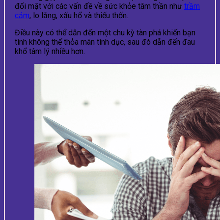
đối mặt với các vấn đề về sức khỏe tâm thần như
trầm
cảm
, lo lắng, xấu hổ và thiếu thốn.
Điều này có thể dẫn đến một chu kỳ tàn phá khiến bạn
tình không thể thỏa mãn tình dục, sau đó dẫn đến đau
khổ tâm lý nhiều hơn.