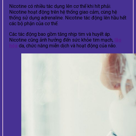
Nicotine có nhiều tác dụng lên cơ thể khi hít phải.
Nicotine hoạt động trên hệ thống giao cảm, cùng hệ
thống sử dụng adrenaline. Nicotine tác động lên hầu hết
các bộ phận của cơ thể.
Các tác động bao gồm tăng nhịp tim và huyết áp.
Nicotine cũng ảnh hưởng đến sức khỏe tim mạch,
lão
hóa
da, chức năng miễn dịch và hoạt động của não.