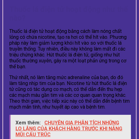
Thuốc lá điện tử hoạt động như thế
nào?
Thuốc lá điện tử hoạt động bằng cách làm nóng chất
lỏng có chứa nicotine, tạo ra hơi có thể hít vào. Phương
pháp này làm giảm lượng khói hít vào so với thuốc lá
truyền thống. Tuy nhiên, điều này không làm mất đi các
triệu chứng khác. Hút thuốc lá điện tử, giống như hút
thuốc thường xuyên, gây ra một loạt phản ứng trong cơ
thể bạn.
Thứ nhất, nó làm tăng mức adrenaline của bạn, do đó
làm tăng nhịp tim của bạn. Nicotine từ hút thuốc lá điện
tử cũng có tác dụng co mạch, có thể dẫn đến thu hẹp
các mạch máu gần tim và các cơ quan quan trọng khác.
Theo thời gian, việc tiếp xúc này có thể dẫn đến bệnh tim
mạch mãn tính, như huyết áp cao và bệnh tim.
Xem thêm:
CHUYÊN GIA PHÂN TÍCH NHỮNG
LO LẮNG CỦA KHÁCH HÀNG TRƯỚC KHI NÂNG
MŨI CẤU TRÚC