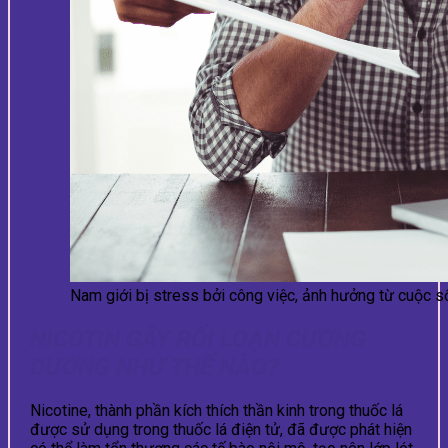
Nam giới bị stress bởi công việc, ảnh hưởng từ cuộc 
NICOTIN GÂY RỐI LOẠN CƯƠNG
DƯƠNG NHƯ THẾ NÀO?
Nicotine, thành phần kích thích thần kinh trong thuốc lá
được sử dụng trong thuốc lá điện tử, đã được phát hiện