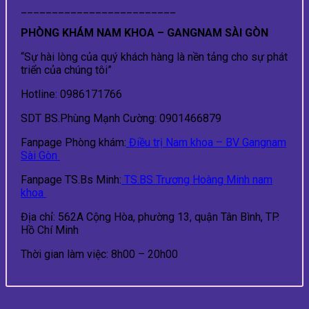
_________________________
PHÒNG KHÁM NAM KHOA – GANGNAM SÀI GÒN
“Sự hài lòng của quý khách hàng là nền tảng cho sự phát
triển của chúng tôi”
Hotline: 0986171766
SDT BS.Phùng Mạnh Cường: 0901466879
Fanpage Phòng khám:
Điều trị Nam khoa – BV Gangnam
Sài Gòn
Fanpage TS.Bs Minh:
TS.BS Trương Hoàng Minh nam
khoa
Địa chỉ: 562A Cộng Hòa, phường 13, quận Tân Bình, TP.
Hồ Chí Minh
Thời gian làm việc: 8h00 – 20h00