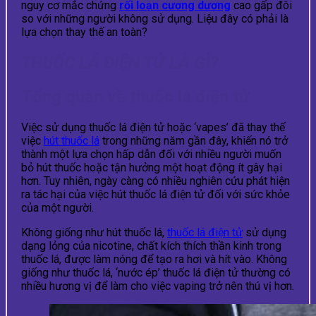
nguy cơ mắc chứng
rối loạn cương dương
cao gấp đôi
so với những người không sử dụng. Liệu đây có phải là
lựa chọn thay thế an toàn?
THUỐC LÁ ĐIỆN TỬ LÀ GÌ?
Tổng quan về thuốc lá điện tử
Việc sử dụng thuốc lá điện tử hoặc ‘vapes’ đã thay thế
việc
hút thuốc lá
trong những năm gần đây, khiến nó trở
thành một lựa chọn hấp dẫn đối với nhiều người muốn
bỏ hút thuốc hoặc tận hưởng một hoạt động ít gây hại
hơn. Tuy nhiên, ngày càng có nhiều nghiên cứu phát hiện
ra tác hại của việc hút thuốc lá điện tử đối với sức khỏe
của một người.
Không giống như hút thuốc lá,
thuốc lá điện tử
sử dụng
dạng lỏng của nicotine, chất kích thích thần kinh trong
thuốc lá, được làm nóng để tạo ra hơi và hít vào. Không
giống như thuốc lá, ‘nước ép’ thuốc lá điện tử thường có
nhiều hương vị để làm cho việc vaping trở nên thú vị hơn.