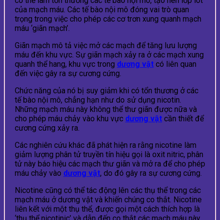
có thể làm tổn thương các tế bào nội mô, tạo nên lớp lót
của mạch máu. Các tế bào nội mô đóng vai trò quan
trọng trong việc cho phép các cơ trơn xung quanh mạch
máu ‘giãn mạch’.
Giãn mạch mô tả việc mở các mạch để tăng lưu lượng
máu đến khu vực. Sự giãn mạch xảy ra ở các mạch xung
quanh thể hang, khu vực trong
dương vật
có liên quan
đến việc gây ra sự cương cứng.
Chức năng của nó bị suy giảm khi có tổn thương ở các
tế bào nội mô, chẳng hạn như do sử dụng nicotin.
Những mạch máu này không thể thư giãn được nữa và
cho phép máu chảy vào khu vực
dương vật
cần thiết để
cương cứng xảy ra.
Các nghiên cứu khác đã phát hiện ra rằng nicotine làm
giảm lượng phân tử truyền tín hiệu gọi là oxit nitric, phân
tử này báo hiệu các mạch thư giãn và mở ra để cho phép
máu chảy vào
dương vật
, do đó gây ra sự cương cứng.
Nicotine cũng có thể tác động lên các thụ thể trong các
mạch máu ở dương vật và khiến chúng co thắt. Nicotine
liên kết với một thụ thể, được gọi một cách thích hợp là
‘thụ thể nicotinic’ và dẫn đến co thắt các mạch máu này.