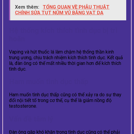
Xem thêm:
TỔNG QUAN VỀ PHẪU THUẬT
CHỈNH SỬA TỤT NÚM VÚ BẰNG VẠT DA
Hệ thống kích thích tình dục bị trì
hoãn
Vaping và hút thuốc lá làm chậm hệ thống thần kinh
trung ương, chịu trách nhiệm kích thích tình dục. Kết quả
là, đàn ông có thể mất nhiều thời gian hơn để kích thích
tình dục.
Ham muốn tình dục thấp
Ham muốn tình dục thấp cũng có thể xảy ra do sự thay
đổi nội tiết tố trong cơ thể, cụ thể là giảm nồng độ
testosterone.
Vấn đề tâm lý
Đàn ông gặp khó khăn trong tình dục cũng có thể phải