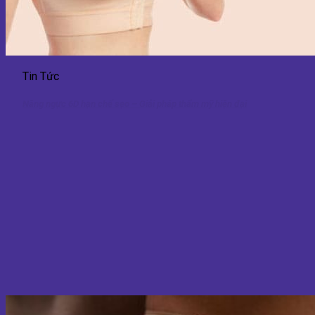
Tin Tức
Nâng ngực 6D hạn chế sẹo – Giải pháp thẩm mỹ hiện đại