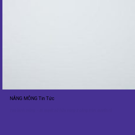
NÂNG MÔNG Tin Tức
Tạo hình mông – Bí quyết sở hữu vòng 3 căng tròn, quyến rũ