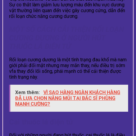
Sự co thắt làm giảm lưu lượng máu đến khu vực dương
vật thường liên quan đến việc gây cương cứng, dẫn đến
rối loạn chức năng cương dương.
MỘT SỐ CÁCH CẢI THIỆN RỐI LOẠN
CƯƠNG DƯƠNG Ở NGƯỜI HÚT
THUỐC LÁ ĐIỆN TỬ
Rối loạn cương dương là một tình trạng đau khổ mà nam
giới phải đối mặt nhưng may mắn thay, nếu điều trị sớm
vfa thay đổi lối sống, phái mạnh có thể cải thiện được
tình trạng này.
Xem thêm:
VÌ SAO HÀNG NGÀN KHÁCH HÀNG
ĐÃ LỰA CHỌN NÂNG MŨI TẠI BÁC SĨ PHÙNG
MẠNH CƯỜNG?
Cai thuốc lá điện tử
Đối với những người đang hút thuốc, cai thuốc lá là điều