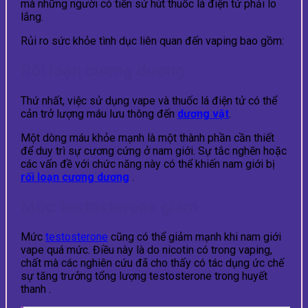
mà những người có tiền sử hút thuốc lá điện tử phải lo
lắng.
Rủi ro sức khỏe tình dục liên quan đến vaping bao gồm:
Rối loạn cương dương
Thứ nhất, việc sử dụng vape và thuốc lá điện tử có thể
cản trở lượng máu lưu thông đến
dương vật
.
Một dòng máu khỏe mạnh là một thành phần cần thiết
để duy trì sự cương cứng ở nam giới. Sự tắc nghẽn hoặc
các vấn đề với chức năng này có thể khiến nam giới bị
rối loạn cương dương
.
Mức testosterone giảm
Mức
testosterone
cũng có thể giảm mạnh khi nam giới
vape quá mức. Điều này là do nicotin có trong vaping,
chất mà các nghiên cứu đã cho thấy có tác dụng ức chế
sự tăng trưởng tổng lượng testosterone trong huyết
thanh .