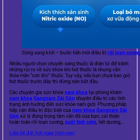
Sóng xung kích – bước tiến mới điều trị
rối loạn cươn
Nhiều người chọn chuyển sang thuốc lá điện tử để tránh
những rủi ro về sức khỏe khi hút thuốc lá nhưng vẫn
thỏa mãn “cơn đói” thuốc. Tuy vậy, nếu bạn chưa bao giờ
hút thuốc trước đây thì đừng nên bắt đầu.
Các chuyên gia sức khỏe
nam khoa
tại phòng khám
nam khoa
Gangnam Sài Gòn
chuyên điều trị các tình
trạng ảnh hưởng đến sức khỏe nam giới. Phương pháp
tiếp cận điều trị đặc biệt của
nam khoa
Gangnam Sài
Gòn
xử lý đúng trọng tâm vấn đề của bạn, cải thiện
hoàn toàn rối loạn cương,
xuất tinh sớm
, liệt dương,…
Liên hệ đặt lịch ngay hôm nay!