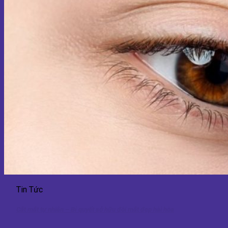
Tin Tức
Cắt mắt tự nhiên – Bí quyết sở hữu đôi mắt đẹp hài hòa