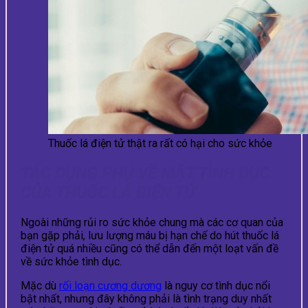
Thuốc lá điện tử thật ra rất có hại cho sức khỏe
TÁC DỤNG PHỤ VỀ MẶT TÌNH DỤC
CỦA THUỐC LÁ ĐIỆN TỬ
Ngoài những rủi ro sức khỏe chung mà các cơ quan của
bạn gặp phải, lưu lượng máu bị hạn chế do hút thuốc lá
điện tử quá nhiều cũng có thể dẫn đến một loạt vấn đề
về sức khỏe tình dục.
Mặc dù
rối loạn cương dương
là nguy cơ tình dục nổi
bật nhất, nhưng đây không phải là tình trạng duy nhất