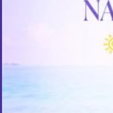
GIẢM MỠ
HÚT MỠ
THẨM MỸ NGỰC
NÂNG MÔNG
THẨM MỸ VÙNG KÍN
THẨM MỸ KHÔNG PHẪU THUẬT
PHUN XĂM – ĐIÊU KHẮC CHÂN MÀY
ĐIỀU TRỊ DA
THẨM MỸ KHÔNG PHẪU THUẬT KHÁC
NAM KHOA
TIN TỨC
THƯ VIỆN SỨC KHỎE
Blog làm đẹp
Kiến thức nam khoa
Tin tức báo chí Gangnam Sài Gòn
Tin khuyến mãi
Hành trình khách hàng