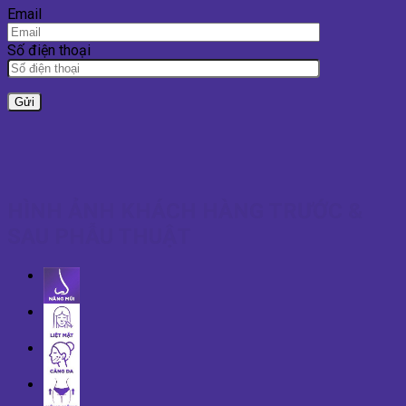
Email
Số điện thoại
HÌNH ẢNH KHÁCH HÀNG TRƯỚC &
SAU PHẪU THUẬT