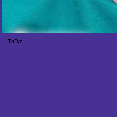
Tin Tức
Tăng Kích Thước Vòng 3: Các Phương Pháp An Toàn