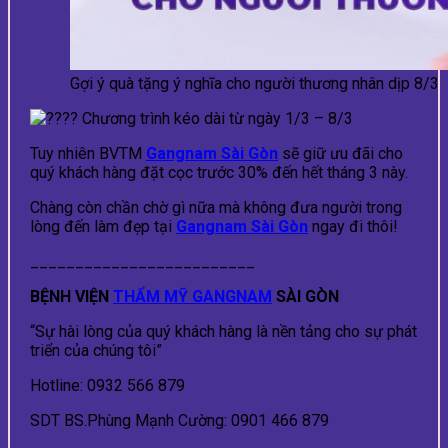
Gợi ý quà tặng ý nghĩa cho người thương nhân dịp 8/3
Chương trình kéo dài từ ngày 1/3 – 8/3
Tuy nhiên BVTM
Gangnam Sài Gòn
sẽ giữ ưu đãi cho
quý khách hàng đặt cọc trước 30% đến hết tháng 3 này.
Chàng còn chần chờ gì nữa mà không đưa người trong
lòng đến làm đẹp tại
Gangnam Sài Gòn
ngay đi thôi!
_________________________
BỆNH VIỆN
THẨM MỸ GANGNAM
SÀI GÒN
“Sự hài lòng của quý khách hàng là nền tảng cho sự phát
triển của chúng tôi”
Hotline: 0932 566 879
SDT BS.Phùng Mạnh Cường: 0901 466 879