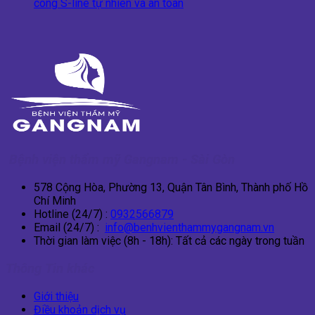
cong S-line tự nhiên và an toàn
Bệnh viện thẩm mỹ Gangnam - Sài Gòn
578 Cộng Hòa, Phường 13, Quận Tân Bình, Thành phố Hồ
Chí Minh
Hotline (24/7) :
0932566879
Email (24/7) :
info@benhvienthammygangnam.vn
Thời gian làm việc (8h - 18h): Tất cả các ngày trong tuần
Thông Tin khác
Giới thiệu
Điều khoản dịch vụ