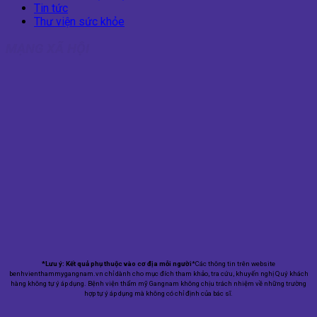
Tin tức
Thư viện sức khỏe
MẠNG XÃ HỘI
*Lưu ý: Kết quả phụ thuộc vào cơ địa mỗi người
*Các thông tin trên website
benhvienthammygangnam.vn chỉ dành cho mục đích tham khảo, tra cứu, khuyến nghị Quý khách
hàng không tự ý áp dụng. Bệnh viện thẩm mỹ Gangnam không chịu trách nhiệm về những trường
hợp tự ý áp dụng mà không có chỉ định của bác sĩ.