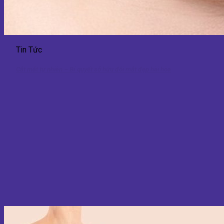
Tin Tức
Cắt mắt tự nhiên – Bí quyết sở hữu đôi mắt đẹp hài hòa