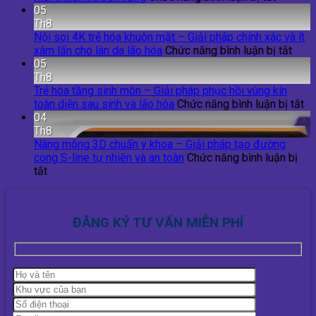
Nâng
dáng
05
mũi
tự
Th8
tái
nhiên
Nội soi 4K trẻ hóa khuôn mặt – Giải pháp chính xác và ít
cấu
4K
ở
xâm lấn cho làn da lão hóa
Chức năng bình luận bị tắt
trúc
–
Nội
05
–
Giải
soi
Th8
Giải
pháp
4K
Trẻ hóa tầng sinh môn – Giải pháp phục hồi vùng kín
pháp
tăng
trẻ
ở
toàn diện sau sinh và lão hóa
Chức năng bình luận bị tắt
toàn
vòng
hóa
Tr
04
diện
1
khuô
hó
Th8
cho
hiện
mặt
tầ
Nâng mông 3D chuẩn y khoa – Giải pháp tạo đường
dáng
đại
–
si
cong S-line tự nhiên và an toàn
Chức năng bình luận bị
ở
mũi
và
Giải
m
tắt
Nâng
chuẩn
an
pháp
–
mông
và
toàn
chín
Gi
3D
bền
xác
ph
ĐĂNG KÝ TƯ VẤN MIỄN PHÍ
chuẩn
vững
và
ph
y
ít
hồ
khoa
xâm
vù
–
lấn
kí
Giải
cho
to
pháp
làn
di
tạo
da
sa