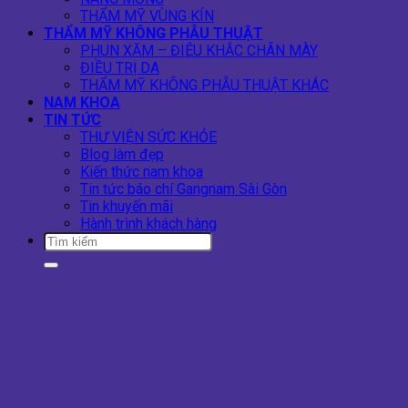
THẨM MỸ VÙNG KÍN
THẨM MỸ KHÔNG PHẪU THUẬT
PHUN XĂM – ĐIÊU KHẮC CHÂN MÀY
ĐIỀU TRỊ DA
THẨM MỸ KHÔNG PHẪU THUẬT KHÁC
NAM KHOA
TIN TỨC
THƯ VIỆN SỨC KHỎE
Blog làm đẹp
Kiến thức nam khoa
Tin tức báo chí Gangnam Sài Gòn
Tin khuyến mãi
Hành trình khách hàng