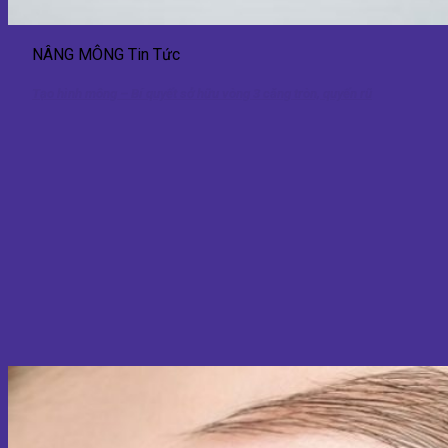
NÂNG MÔNG Tin Tức
Tạo hình mông – Bí quyết sở hữu vòng 3 căng tròn, quyến rũ