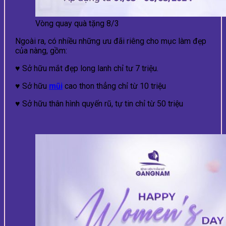
Vòng quay quà tặng 8/3
Ngoài ra, có nhiều những ưu đãi riêng cho mục làm đẹp
của nàng, gồm:
♥ Sở hữu mắt đẹp long lanh chỉ tư 7 triệu.
♥ Sở hữu
mũi
cao thon thẳng chỉ từ 10 triệu
♥ Sở hữu thân hình quyến rũ, tự tin chỉ từ 50 triệu