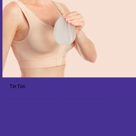
Tin Tức
Nâng ngực 6D hạn chế sẹo – Giải pháp thẩm mỹ hiện đại