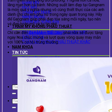
trăm điểm trong lòng đối phương. Ý nghĩa hơn cả hoa,
GIẢM MỠ
lãng mạn hơn cả bánh. Những suất làm đẹp tại Gangnam
HÚT MỠ
là món quá ý nghĩa nhưng vô cùng thiết thực của các anh
THẨM MỸ NGỰC
dành cho chị em phụ nữ trong ngày quan trọng này. Hãy
NÂNG MÔNG
để Gangnam giúp phái đẹp tỏa sáng mỗi ngày, tạo nên
THẨM MỸ VÙNG KÍN
vẻ đẹp hoàn mỹ và tự tin nhé.
THẨM MỸ KHÔNG PHẪU THUẬT
PHUN XĂM – ĐIÊU KHẮC CHÂN MÀY
Chỉ cần đến
Gangnam Sài Gòn
, phái nữa sẽ được tặng
ĐIỀU TRỊ DA
ngay hoa chúc mừng và lượt quay vòng quay may mắn
THẨM MỸ KHÔNG PHẪU THUẬT KHÁC
với 100% cơ hội trúng thưởng.
NAM KHOA
TIN TỨC
THƯ VIỆN SỨC KHỎE
Blog làm đẹp
Kiến thức nam khoa
Tin tức báo chí Gangnam Sài Gòn
Tin khuyến mãi
Hành trình khách hàng