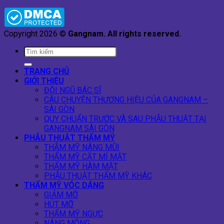
Copyright 2026 ©
Gangnam. All rights reserved.
TRANG CHỦ
GIỚI THIỆU
ĐỘI NGŨ BÁC SĨ
CÂU CHUYỆN THƯƠNG HIỆU CỦA GANGNAM –
SÀI GÒN
QUY CHUẨN TRƯỚC VÀ SAU PHẪU THUẬT TẠI
GANGNAM SÀI GÒN
PHẪU THUẬT THẨM MỸ
THẪM MỸ NÂNG MŨI
THẨM MỸ CẮT MÍ MẮT
THẨM MỸ HÀM MẶT
PHẪU THUẬT THẨM MỸ KHÁC
THẨM MỸ VÓC DÁNG
GIẢM MỠ
HÚT MỠ
THẨM MỸ NGỰC
NÂNG MÔNG