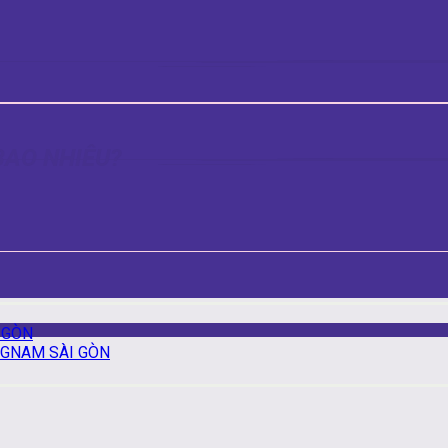
BAO NHIÊU?
 GÒN
NGNAM SÀI GÒN