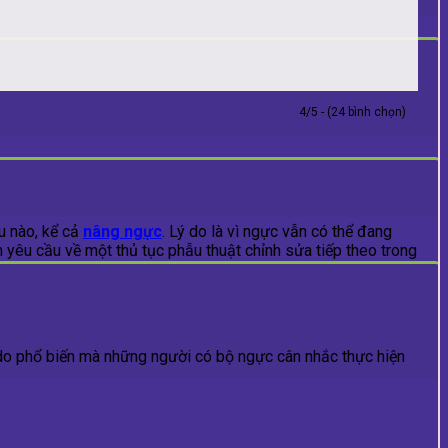
4/5 - (24 bình chọn)
u nào, kể cả
nâng ngực
. Lý do là vì ngực vẫn có thể đang
n yêu cầu về một thủ tục phẫu thuật chỉnh sửa tiếp theo trong
ý do phổ biến mà những người có bộ ngực cân nhắc thực hiện