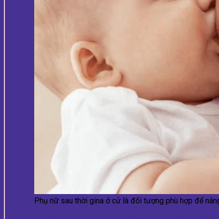
Phụ nữ sau thời gina ở cử là đối tượng phù hợp để nâ