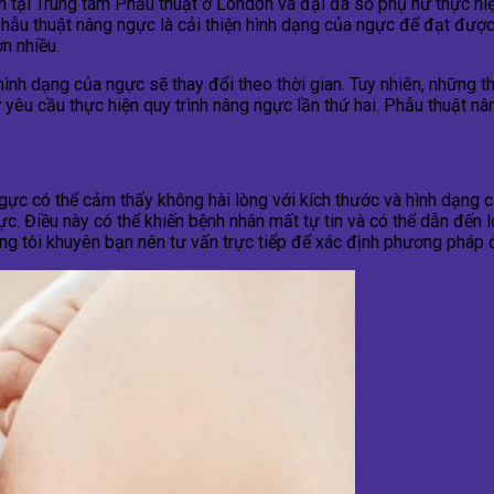
n tại Trung tâm Phẫu thuật ở London và đại đa số phụ nữ thực hiệ
phẫu thuật nâng ngực là cải thiện hình dạng của ngực để đạt đượ
n nhiều.
 hình dạng của ngực sẽ thay đổi theo thời gian. Tuy nhiên, những th
êu cầu thực hiện quy trình nâng ngực lần thứ hai. Phẫu thuật nâng
c có thể cảm thấy không hài lòng với kích thước và hình dạng củ
ực. Điều này có thể khiến bệnh nhân mất tự tin và có thể dẫn đến 
ng tôi khuyên bạn nên tư vấn trực tiếp để xác định phương pháp đi