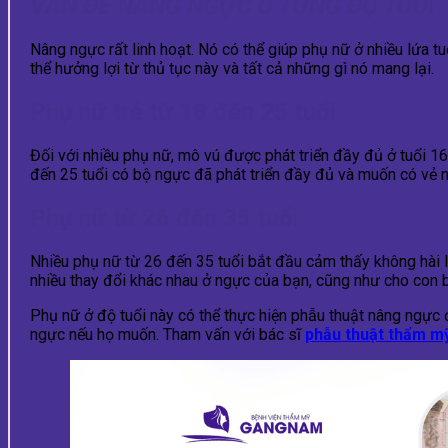
VẤN ĐỀ NÂNG NGỰC Ở TỪNG ĐỘ TUỔI
Nâng ngực rất linh hoạt. Nó có thể giúp phụ nữ ở nhiều lứa t
thể hưởng lợi từ thủ tục này và tất cả những gì nó mang lại.
Phụ nữ trẻ từ 18 đến 25 tuổi
Đối với nhiều phụ nữ, mô vú được phát triển đầy đủ ở tuổi 16
đến 25 tuổi có bộ ngực đã phát triển đầy đủ và muốn có vẻ n
Phụ nữ từ 26 đến 35 tuổi
Nhiều phụ nữ từ 26 đến 35 tuổi bắt đầu cảm thấy không hài l
nhiều thay đổi khác nhau ở ngực của bạn, cũng như cho con b
Phụ nữ ở độ tuổi này có thể thực hiện phẫu thuật nâng ngực đ
ngực nếu họ muốn. Tham vấn với bác sĩ
phẫu thuật thẩm m