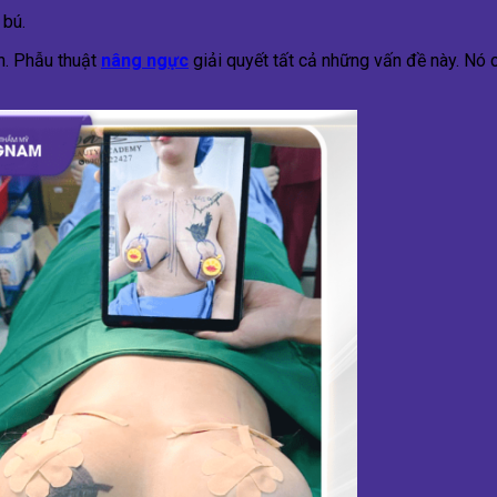
 bú.
n. Phẫu thuật
nâng ngực
giải quyết tất cả những vấn đề này. Nó 