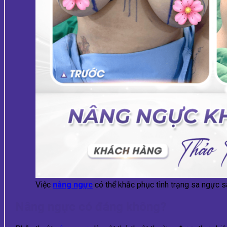
Việc
nâng ngực
có thể khắc phục tình trạng sa ngực s
Nâng ngực có đáng không?