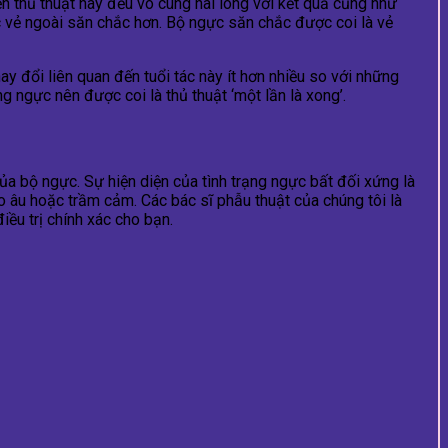
n thủ thuật này đều vô cùng hài lòng với kết quả cũng như
c vẻ ngoài săn chắc hơn. Bộ ngực săn chắc được coi là vẻ
ay đổi liên quan đến tuổi tác này ít hơn nhiều so với những
 ngực nên được coi là thủ thuật ‘một lần là xong’.
a bộ ngực. Sự hiện diện của tình trạng ngực bất đối xứng là
lo âu hoặc trầm cảm. Các bác sĩ phẫu thuật của chúng tôi là
ều trị chính xác cho bạn.