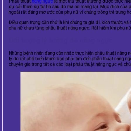
Phẫu thuật
nâng ngực
là một thủ thuật thường được thực hiệ
sự cải thiện sự tự tin sau đó mà nó mang lại. Mục đích của 
ngoài rất đáng mơ ước của phụ nữ vì chúng trông trẻ trung hơ
Điều quan trọng cần nhớ là khi chúng ta già đi, kích thước và
phụ nữ chưa từng phẫu thuật nâng ngực. Rất hiếm khi phụ nữ y
Đối tượng lý tưởng để nâng ngực
Những bệnh nhân đang cân nhắc thực hiện phẫu thuật nâng ngự
lý do rất phổ biến khiến bạn phải tìm đến phẫu thuật nâng ng
chuyên gia trong tất cả các loại phẫu thuật nâng ngực và chú