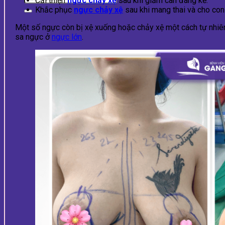
Cải thiện
ngực chảy xệ
sau khi giảm cân đáng kể.
Khắc phục
ngực chảy xệ
sau khi mang thai và cho con
Một số ngực còn bị xệ xuống hoặc chảy xệ một cách tự nhiê
sa ngực ở
ngực lớn
.