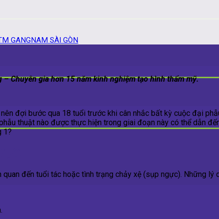
VTM GANGNAM SÀI GÒN
 – Chuyên gia hơn 15 năm kinh nghiệm tạo hình thẩm mỹ.
 nên đợi bước qua 18 tuổi trước khi cân nhắc bất kỳ cuộc đại phẫ
ệp phẫu thuật nào được thực hiện trong giai đoạn này có thể dẫn đế
g 1?
NGỰC
ên quan đến tuổi tác hoặc tình trạng chảy xệ (sụp ngực). Những l
n.