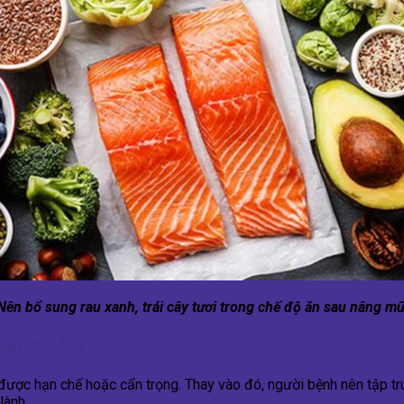
Nên bổ sung rau xanh, trái cây tươi trong chế độ ăn sau nâng mũ
Nâng Mũi
 được hạn chế hoặc cẩn trọng. Thay vào đó, người bệnh nên tập 
 lành.