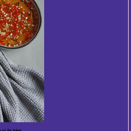
 vị ăn kèm