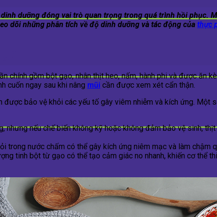
 dinh dưỡng đóng vai trò quan trọng trong quá trình hồi phục. M
 theo dõi những phân tích về độ dinh dưỡng và tác động của
thực
ng?
ần chính gồm bột gạo, nhân thịt heo, nấm, hành phi và được ăn k
ánh cuốn ngay sau khi nâng
mũi
cần được xem xét cẩn thận.
ần được bảo vệ khỏi các yếu tố gây viêm nhiễm và kích ứng. Một 
ng, nhưng nếu chế biến không kỹ hoặc không đảm bảo vệ sinh, thịt
, tỏi trong nước chấm có thể gây kích ứng niêm mạc và làm chậm qu
ợng tinh bột từ gạo có thể tạo cảm giác no nhanh, khiến cơ thể th