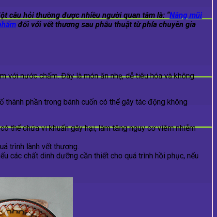
ột câu hỏi thường được nhiều người quan tâm là: “
Nâng mũi
 phẩm
đối với vết thương sau phẫu thuật từ phía chuyên gia
èm với nước chấm. Đây là món ăn nhẹ, dễ tiêu hóa và không
số thành phần trong bánh cuốn có thể gây tác động không
 có thể chứa vi khuẩn gây hại, làm tăng nguy cơ viêm nhiễm
á trình lành vết thương.
iếu các chất dinh dưỡng cần thiết cho quá trình hồi phục, nếu