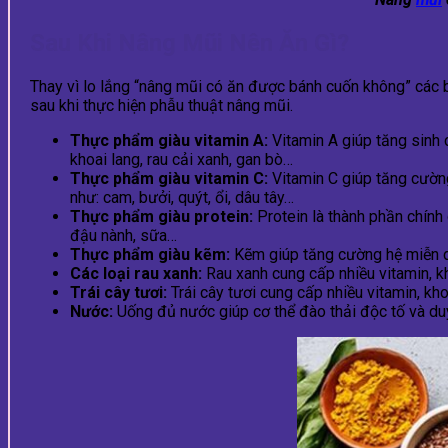
Sau Khi Nâng Mũi Nên Ăn Gì?
Thay vì lo lắng “nâng mũi có ăn được bánh cuốn không” các 
sau khi thực hiện phẫu thuật nâng mũi.
Thực phẩm giàu vitamin A:
Vitamin A giúp tăng sinh c
khoai lang, rau cải xanh, gan bò…
Thực phẩm giàu vitamin C:
Vitamin C giúp tăng cường 
như: cam, bưởi, quýt, ổi, dâu tây…
Thực phẩm giàu protein:
Protein là thành phần chính c
đậu nành, sữa…
Thực phẩm giàu kẽm:
Kẽm giúp tăng cường hệ miễn dịc
Các loại rau xanh:
Rau xanh cung cấp nhiều vitamin, kh
Trái cây tươi:
Trái cây tươi cung cấp nhiều vitamin, kh
Nước:
Uống đủ nước giúp cơ thể đào thải độc tố và duy