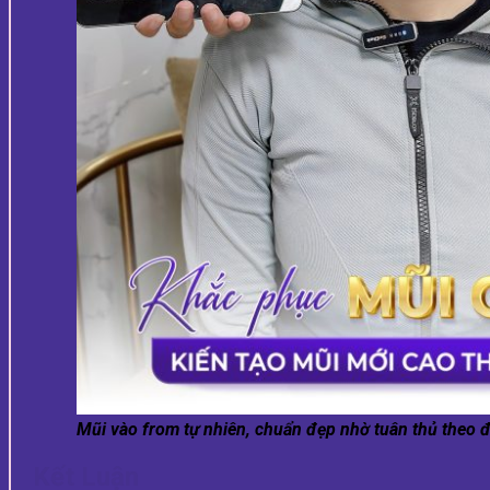
Mũi vào from tự nhiên, chuẩn đẹp nhờ tuân thủ theo đ
Kết Luận