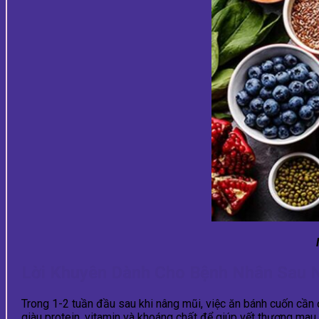
Lời Khuyên Dành Cho Bệnh Nhân Sau 
Trong 1-2 tuần đầu sau khi nâng mũi, việc ăn bánh cuốn cần
giàu protein, vitamin và khoáng chất để giúp vết thương mau