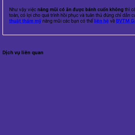
Như vậy việc
nâng mũi có ăn được bánh cuốn
không
thì c
toàn, có lợi cho quá trình hồi phục và tuân thủ đúng chỉ d
thuật thẩm mỹ
nâng mũi các bạn có thể
liên hệ
về
BVTM G
Dịch vụ liên quan