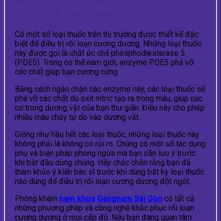
thuốc rối loạn cương dương
Có một số loại thuốc trên thị trường được thiết kế đặc
biệt để điều trị rối loạn cương dương. Những loại thuốc
này được gọi là chất ức chế phosphodiesterase 5
(PDE5). Trong cơ thể nam giới, enzyme PDE5 phá vỡ
các chất giúp bạn cương cứng.
Bằng cách ngăn chặn các enzyme này, các loại thuốc sẽ
phá vỡ các chất do oxit nitric tạo ra trong máu, giúp các
cơ trong dương vật của bạn thư giãn. Điều này cho phép
nhiều máu chảy tự do vào dương vật.
Giống như hầu hết các loại thuốc, những loại thuốc này
không phải là không có rủi ro. Chúng có một số tác dụng
phụ và biện pháp phòng ngừa mà bạn cần lưu ý trước
khi bắt đầu dùng chúng. Hãy chắc chắn rằng bạn đã
tham khảo ý kiến ​​bác sĩ trước khi dùng bất kỳ loại thuốc
nào dùng để điều trị rối loạn cương dương đột ngột.
Phòng khám
nam khoa
Gangnam Sài Gòn
có tất cả
những phương pháp và công nghệ khắc phục rối loạn
cương dương ở mọi cấp độ. Nếu bạn đang quan tâm