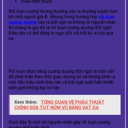
Thiếu ham muốn.
Rối loạn cương dương thường xảy ra thường xuyên hơn
khi một người già đi. Nhưng trong trường hợp
rối loạn
cương dương
xảy ra bất ngờ và không rõ nguyên nhân
thì chúng ta gọi đó là rối loạn cương dương đột ngột.
Điều này có thể đáng lo ngại đối với bất kỳ ai trải qua
nó.
NGUYÊN NHÂN GÂY RỐI LOẠN
CƯƠNG DƯƠNG ĐỘT NGỘT
Rối loạn chức năng cương dương đột ngột là một vấn
đề phát triển theo thời gian, nhưng nó sẽ không phát ra
một dấu hiệu cảnh báo nào và bất ngờ xuất hiện khiến
nam giới không kịp trở tay.
Xem thêm:
TỔNG QUAN VỀ PHẪU THUẬT
CHỈNH SỬA TỤT NÚM VÚ BẰNG VẠT DA
Dưới đây là một số nguyên nhân gây rối loạn cương
dương phổ biến nhất :