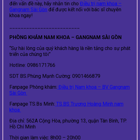
đến vấn đề này, hãy nhắn tin cho
Điều trị nam khoa –
Gangnam Sài Gòn
để được kết nối với bác sĩ chuyên
khoa ngay!
_________________________
PHÒNG KHÁM NAM KHOA – GANGNAM SÀI GÒN
“Sự hài lòng của quý khách hàng là nền tảng cho sự phát
triển của chúng tôi”
Hotline: 0986171766
SDT BS.Phùng Mạnh Cường: 0901466879
Fanpage Phòng khám:
Điều trị Nam khoa – BV Gangnam
Sài Gòn
Fanpage TS.Bs Minh:
TS.BS Trương Hoàng Minh nam
khoa
Địa chỉ: 562A Cộng Hòa, phường 13, quận Tân Bình, TP.
Hồ Chí Minh
Thời gian làm việc: 8h00 – 20h00