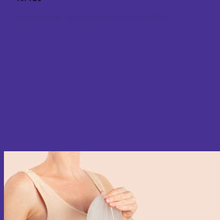
Cắt mắt tự nhiên – Bí quyết sở hữu đôi mắt đẹp hài hòa