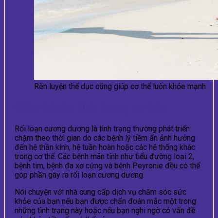
Rèn luyện thể dục cũng giúp cơ thể luôn khỏe mạnh
Điều trị các tình trạng cơ bản
Rối loạn cương dương là tình trạng thường phát triển
chậm theo thời gian do các bệnh lý tiềm ẩn ảnh hưởng
đến hệ thần kinh, hệ tuần hoàn hoặc các hệ thống khác
trong cơ thể. Các bệnh mãn tính như tiểu đường loại 2,
bệnh tim, bệnh đa xơ cứng và bệnh Peyronie đều có thể
góp phần gây ra rối loạn cương dương.
Nói chuyện với nhà cung cấp dịch vụ chăm sóc sức
khỏe của bạn nếu bạn được chẩn đoán mắc một trong
những tình trạng này hoặc nếu bạn nghi ngờ có vấn đề