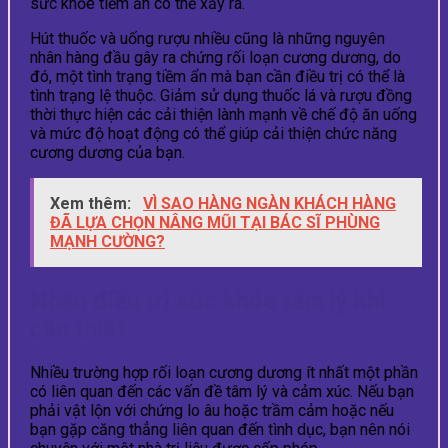
sức khỏe tiềm ẩn có thể xảy ra.
Hút thuốc và uống rượu nhiều cũng là những nguyên
nhân hàng đầu gây ra chứng rối loạn cương dương, do
đó, một tình trạng tiềm ẩn mà bạn cần điều trị có thể là
tình trạng lệ thuộc. Giảm sử dụng thuốc lá và rượu đồng
thời thực hiện các cải thiện lành mạnh về chế độ ăn uống
và mức độ hoạt động có thể giúp cải thiện chức năng
cương dương của bạn.
Xem thêm:
VÌ SAO HÀNG NGÀN KHÁCH HÀNG
ĐÃ LỰA CHỌN NÂNG MŨI TẠI BÁC SĨ PHÙNG
MẠNH CƯỜNG?
Nhận điều trị sức khỏe tâm lý khi
cần thiết
Nhiều trường hợp rối loạn cương dương ít nhất một phần
có liên quan đến các vấn đề tâm lý và cảm xúc. Nếu bạn
phải vật lộn với chứng lo âu hoặc trầm cảm hoặc nếu
bạn gặp căng thẳng liên quan đến tình dục, bạn nên nói