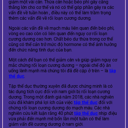
giảm một vài cân. Thừa cân hoặc béo phì gây căng
thẳng lớn cho cơ thể và nó có thể góp phần gây ra các
vấn đề về tuần hoàn , điều này có thể làm trầm trọng
thêm các vấn đề về rối loạn cương dương.
Ngoài các vấn đề về mạch máu liên quan đến béo phì,
vòng eo cao còn có liên quan đến nguy cơ rối loạn
cương dương cao hơn. Chất béo dư thừa trong cơ thể
cũng có thể cản trở mức độ hormone có thể ảnh hưởng
đến chức năng tình dục của bạn.
Một cách để bạn có thể giảm cân và giúp giảm nguy cơ
mắc chứng rối loạn cương dương – ngoài chế độ ăn
uống lành mạnh mà chúng tôi đã đề cập ở trên – là
tập
thể dục
.
Tập thể dục thường xuyên đã được chứng minh là có
tác dụng tích cực đối với nam giới bị rối loạn cương
dương. Trong một đánh giá năm 2018, các nhà nghiên
cứu đã khám phá lợi ích của việc
tập thể dục
đối với
chứng rối loạn cương dương do mạch máu. Các nhà
nghiên cứu kết luận rằng 40 phút
tập thể dục
nhịp điệu
vừa phải đến mạnh mẽ bốn lần một tuần có thể làm
giảm vấn đề cương dương ở nam giới.