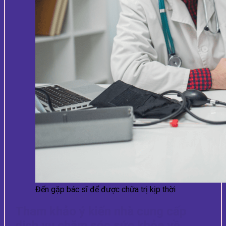
Đến gặp bác sĩ để được chữa trị kịp thời
Tham khảo ý kiến nhà cung cấp
dịch vụ chăm sóc sức khỏe về