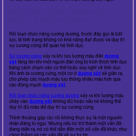
RỐI LOẠN CƯƠNG DƯƠNG ĐỘT
NGỘT LÀ NHƯ THẾ NÀO?
Rối loạn chức năng cương dương, trước đây gọi là bất
lực, là tình trạng không có khả năng đạt được và duy trì
sự cương cứng để quan hệ tình dục.
Sự cương cứng
xảy ra khi lưu lượng máu đến
dương
vật
tăng lên khi một người đàn ông bị kích thích tình dục
bằng cách chạm vào cơ thể hoặc suy nghĩ về tình dục.
Khi anh ta cương cứng, một cơ ở
dương vật
sẽ giãn ra,
cho phép các mạch máu lưu thông nhiều máu hơn qua
các động mạch
dương vật
.
Rối loạn chức năng cương dương
xảy ra khi lượng máu
chảy vào
dương vật
không đủ hoặc nếu nó không thể
duy trì đủ máu để duy trì sự cương cứng.
Thỉnh thoảng gặp rắc rối không thực sự là một nguyên
nhân đáng lo ngại. Nhưng nếu nó trở thành một vấn đề
đang diễn ra, nó có thể dẫn đến một số vấn đề khác, như
căng thẳng và các vấn đề về sự tự tin.