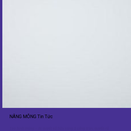
NÂNG MÔNG Tin Tức
Tạo hình mông – Bí quyết sở hữu vòng 3 căng tròn, quyến rũ