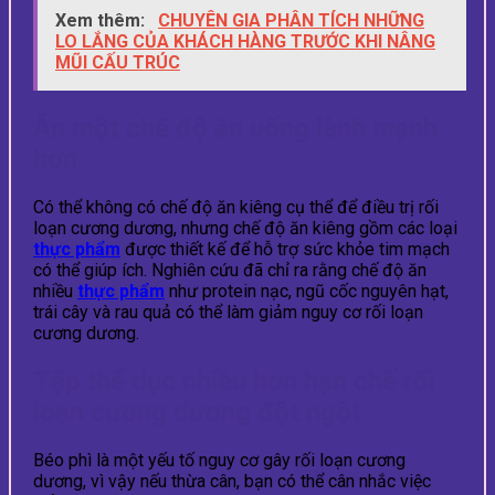
Xem thêm:
CHUYÊN GIA PHÂN TÍCH NHỮNG
LO LẮNG CỦA KHÁCH HÀNG TRƯỚC KHI NÂNG
MŨI CẤU TRÚC
Ăn một chế độ ăn uống lành mạnh
hơn
Có thể không có chế độ ăn kiêng cụ thể để điều trị rối
loạn cương dương, nhưng chế độ ăn kiêng gồm các loại
thực phẩm
được thiết kế để hỗ trợ sức khỏe tim mạch
có thể giúp ích. Nghiên cứu đã chỉ ra rằng chế độ ăn
nhiều
thực phẩm
như protein nạc, ngũ cốc nguyên hạt,
trái cây và rau quả có thể làm giảm nguy cơ rối loạn
cương dương.
Tập thể dục nhiều hơn hạn chế rối
loạn cương dương đột ngột
Béo phì là một yếu tố nguy cơ gây rối loạn cương
dương, vì vậy nếu thừa cân, bạn có thể cân nhắc việc