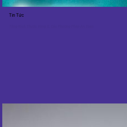
Tin Tức
Tăng Kích Thước Vòng 3: Các Phương Pháp An Toàn