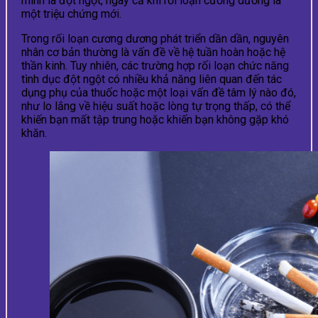
mình là đột ngột, ngay cả khi rối loạn cương dương là
một triệu chứng mới.
Trong rối loạn cương dương phát triển dần dần, nguyên
nhân cơ bản thường là vấn đề về hệ tuần hoàn hoặc hệ
thần kinh. Tuy nhiên, các trường hợp rối loạn chức năng
tình dục đột ngột có nhiều khả năng liên quan đến tác
dụng phụ của thuốc hoặc một loại vấn đề tâm lý nào đó,
như lo lắng về hiệu suất hoặc lòng tự trọng thấp, có thể
khiến bạn mất tập trung hoặc khiến bạn không gặp khó
khăn.