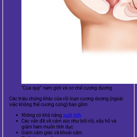
“Của quý” nam giới và cơ chế cương dương
Các triệu chứng khác của rối loạn c
ương dương (ngoài
việc không thể cương cứng) bao gồm:
Không có khả năng
xuất tinh
.
Các vấn đề về cảm xúc như bối rối, xấu hổ và
giảm ham muốn tình dục.
Giảm cảm giác và khoái cảm.