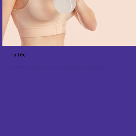
Tin Tức
Nâng ngực 6D hạn chế sẹo – Giải pháp thẩm mỹ hiện đại