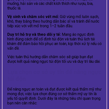
muống, hải sản và các chất kích thích như rượu, bia,
thuốc lá.
Vệ sinh và chăm sóc vết mổ:
Giữ vùng mổ luôn sạch,
khô, thay băng theo hướng dẫn bác sĩ và tránh để nước
tiếp xúc với vết mổ trong 1–2 tuần đầu.
Duy trì hỗ trợ và theo dõi y tế:
Mang áo ngực định
hình đúng cách để cố định túi độn và tuân thủ lịch tái
khám để đảm bảo hồi phục an toàn, kịp thời xử lý nếu có
vấn đề.
Việc tuân thủ hướng dẫn chăm sóc sẽ giúp bạn đạt
được kết quả nâng ngực túi độn tối ưu và duy trì lâu dài.
Lựa chọn cơ sở uy tín để nâng ngực
túi độn
Để nâng ngực an toàn và đạt được kết quả thẩm mỹ như
mong đợi, việc lựa chọn đúng cơ sở thẩm mỹ uy tín là
yếu tố quyết định. Dưới đây là những tiêu chí quan trọng
bạn nên cân nhắc: