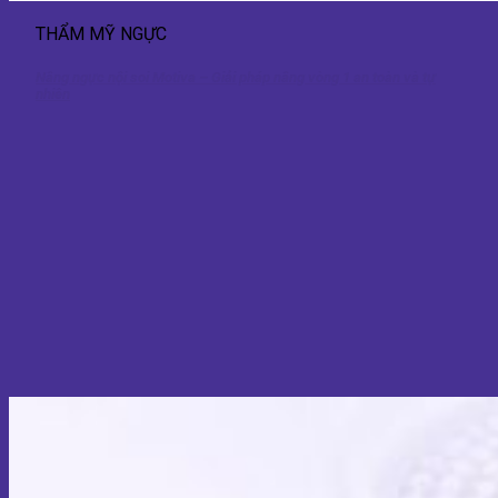
THẨM MỸ NGỰC
Nâng ngực nội soi Motiva – Giải pháp nâng vòng 1 an toàn và tự
nhiên