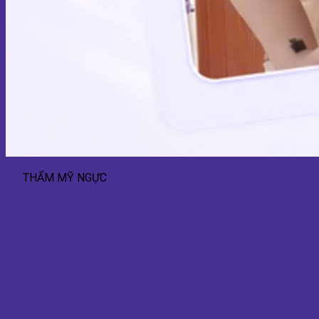
THẨM MỸ NGỰC
Nâng ngực nội soi dáng tự nhiên 4K – Giải pháp tăng vòng 1 hiện đại
và an toàn