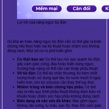
Lợi ích của nâng ngực túi độn
Rủi ro và biến chứng của nâng ngực túi độn
Dù khá an toàn, nâng ngực túi độn vẫn có thể gây ra biến
chứng nếu thực hiện sai kỹ thuật hoặc chăm sóc không
đúng cách. Một số rủi ro phổ biến gồm.
Co thắt bao xơ:
Cơ thể tạo mô sẹo quanh túi độn,
gây cảm giác cứng, đau hoặc biến dạng ngực;
trường hợp nặng có thể cần can thiệp phẫu thuật.
Vỡ túi độn:
Có thể do chấn thương, túi kém chất
lượng hoặc sử dụng quá lâu; túi nước muối ít nguy
hiểm hơn, còn túi silicone cần thay thế kịp thời.
Nhiễm trùng và biến chứng hậu phẫu:
Có thể
xảy ra nếu quy trình phẫu thuật không đảm bảo vô
khuẩn hoặc chăm sóc hậu phẫu không đúng cách.
Biến dạng và các vấn đề khác:
Bao gồm ngực
không cân xứng, tụ máu, sẹo lồi, thay đổi cảm giác