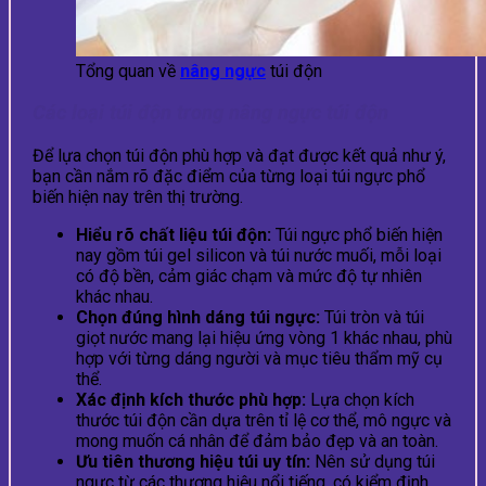
Tổng quan về
nâng ngực
túi độn
Các loại túi độn trong nâng ngực túi độn
Để lựa chọn túi độn phù hợp và đạt được kết quả như ý,
bạn cần nắm rõ đặc điểm của từng loại túi ngực phổ
biến hiện nay trên thị trường.
Hiểu rõ chất liệu túi độn:
Túi ngực phổ biến hiện
nay gồm túi gel silicon và túi nước muối, mỗi loại
có độ bền, cảm giác chạm và mức độ tự nhiên
khác nhau.
Chọn đúng hình dáng túi ngực:
Túi tròn và túi
giọt nước mang lại hiệu ứng vòng 1 khác nhau, phù
hợp với từng dáng người và mục tiêu thẩm mỹ cụ
thể.
Xác định kích thước phù hợp:
Lựa chọn kích
thước túi độn cần dựa trên tỉ lệ cơ thể, mô ngực và
mong muốn cá nhân để đảm bảo đẹp và an toàn.
Ưu tiên thương hiệu túi uy tín:
Nên sử dụng túi
ngực từ các thương hiệu nổi tiếng, có kiểm định