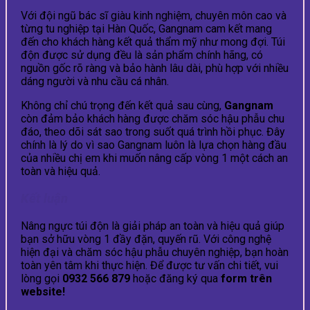
Với đội ngũ bác sĩ giàu kinh nghiệm, chuyên môn cao và
từng tu nghiệp tại Hàn Quốc, Gangnam cam kết mang
đến cho khách hàng kết quả thẩm mỹ như mong đợi. Túi
độn được sử dụng đều là sản phẩm chính hãng, có
nguồn gốc rõ ràng và bảo hành lâu dài, phù hợp với nhiều
dáng người và nhu cầu cá nhân.
Không chỉ chú trọng đến kết quả sau cùng,
Gangnam
còn đảm bảo khách hàng được chăm sóc hậu phẫu chu
đáo, theo dõi sát sao trong suốt quá trình hồi phục. Đây
chính là lý do vì sao Gangnam luôn là lựa chọn hàng đầu
của nhiều chị em khi muốn nâng cấp vòng 1 một cách an
toàn và hiệu quả.
Kết luận
Nâng ngực túi độn là giải pháp an toàn và hiệu quả giúp
bạn sở hữu vòng 1 đầy đặn, quyến rũ. Với công nghệ
hiện đại và chăm sóc hậu phẫu chuyên nghiệp, bạn hoàn
toàn yên tâm khi thực hiện. Để được tư vấn chi tiết, vui
lòng gọi
0932 566 879
hoặc đăng ký qua
form trên
website!