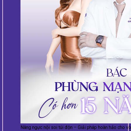
Nâng ngực nội soi túi độn – Giải pháp hoàn hảo cho vò