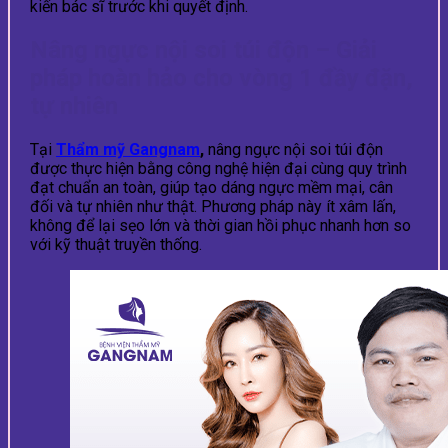
kiến bác sĩ trước khi quyết định.
Nâng ngực nội soi túi độn – Giải
pháp hoàn hảo cho vòng 1 đầy đặn,
tự nhiên
Tại
Thẩm mỹ Gangnam
,
nâng ngực nội soi túi độn
được thực hiện bằng công nghệ hiện đại cùng quy trình
đạt chuẩn an toàn, giúp tạo dáng ngực mềm mại, cân
đối và tự nhiên như thật. Phương pháp này ít xâm lấn,
không để lại sẹo lớn và thời gian hồi phục nhanh hơn so
với kỹ thuật truyền thống.