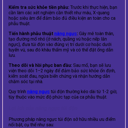
Kiểm tra sức khỏe tiền phẫu:
Trước khi thực hiện, bạn
cần làm các xét nghiệm cần thiết như máu, X-quang
hoặc siêu âm để đảm bảo đủ điều kiện an toàn cho ca
phẫu thuật.
Tiến hành phẫu thuật
nâng ngực
:
Gây mê toàn thân,
tạo đường mổ nhỏ (ở nách, quầng vú hoặc nếp lằn
ngực), đưa túi độn vào đúng vị trí dưới cơ hoặc dưới
tuyến vú, sau đó khâu thẩm mỹ và có thể đặt ống dẫn
lưu.
Theo dõi và hồi phục ban đầu:
Sau mổ, bạn sẽ lưu
viện theo dõi 1–2 ngày để đảm bảo sức khỏe ổn định,
kiểm soát đau, ngừa biến chứng và nhận hướng dẫn
chăm sóc tại nhà.
Quy trình
nâng ngực
túi độn thường kéo dài từ 1-2 giờ,
tùy thuộc vào mức độ phức tạp của ca phẫu thuật.
Lợi ích của nâng ngực túi độn
Phương pháp nâng ngực túi độn sở hữu nhiều ưu điểm
nổi bật, cụ thể như sau: