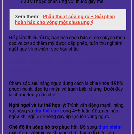
đầu vú hoặc phản ứng với thuốc gây mê.
Xem thêm:
Phẫu thuật sửa ngực – Giải pháp
hoàn hảo cho vòng một chưa ưng ý
Để giảm thiểu rủi ro, bạn nên chọn bác sĩ có chuyên môn
cao và cơ sở thẩm mỹ được cấp phép, tuân thủ nghiêm
ngặt quy trình chăm sóc hậu phẫu.
Chăm sóc hậu phẫu sau nâng ngực
túi độn
Chăm sóc sau nâng ngực đúng cách là chìa khóa để hồi
phục nhanh, đẹp tự nhiên và tránh biến chứng. Dưới đây
là những lưu ý cần nhớ:
Nghỉ ngơi và tư thế hợp lý:
Tránh vận động mạnh, nâng
vật nặng và
tập thể dục
trong 4–6 tuần đầu; nên nằm
ngửa khi ngủ để không gây áp lực lên vùng ngực.
Chế độ ăn uống hỗ trợ phục hồi:
Bổ sung
thực phẩm
giàu đạm, vitamin và khoáng chất; tránh đồ nếp, rau