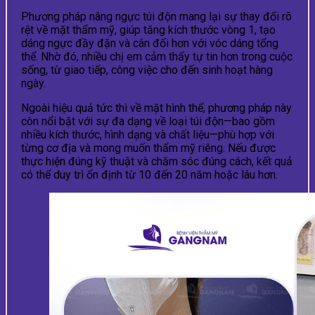
Phương pháp nâng ngực túi độn mang lại sự thay đổi rõ
rệt về mặt thẩm mỹ, giúp tăng kích thước vòng 1, tạo
dáng ngực đầy đặn và cân đối hơn với vóc dáng tổng
thể. Nhờ đó, nhiều chị em cảm thấy tự tin hơn trong cuộc
sống, từ giao tiếp, công việc cho đến sinh hoạt hàng
ngày.
Ngoài hiệu quả tức thì về mặt hình thể, phương pháp này
còn nổi bật với sự đa dạng về loại túi độn—bao gồm
nhiều kích thước, hình dạng và chất liệu—phù hợp với
từng cơ địa và mong muốn thẩm mỹ riêng. Nếu được
thực hiện đúng kỹ thuật và chăm sóc đúng cách, kết quả
có thể duy trì ổn định từ 10 đến 20 năm hoặc lâu hơn.