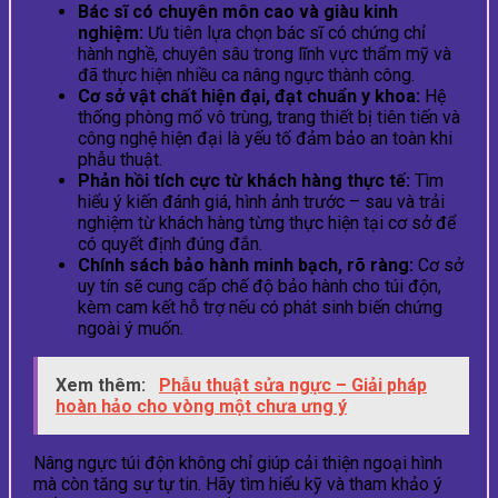
Bác sĩ có chuyên môn cao và giàu kinh
nghiệm:
Ưu tiên lựa chọn bác sĩ có chứng chỉ
hành nghề, chuyên sâu trong lĩnh vực thẩm mỹ và
đã thực hiện nhiều ca nâng ngực thành công.
Cơ sở vật chất hiện đại, đạt chuẩn y khoa:
Hệ
thống phòng mổ vô trùng, trang thiết bị tiên tiến và
công nghệ hiện đại là yếu tố đảm bảo an toàn khi
phẫu thuật.
Phản hồi tích cực từ khách hàng thực tế:
Tìm
hiểu ý kiến đánh giá, hình ảnh trước – sau và trải
nghiệm từ khách hàng từng thực hiện tại cơ sở để
có quyết định đúng đắn.
Chính sách bảo hành minh bạch, rõ ràng:
Cơ sở
uy tín sẽ cung cấp chế độ bảo hành cho túi độn,
kèm cam kết hỗ trợ nếu có phát sinh biến chứng
ngoài ý muốn.
Xem thêm:
Phẫu thuật sửa ngực – Giải pháp
hoàn hảo cho vòng một chưa ưng ý
Nâng ngực túi độn không chỉ giúp cải thiện ngoại hình
mà còn tăng sự tự tin. Hãy tìm hiểu kỹ và tham khảo ý