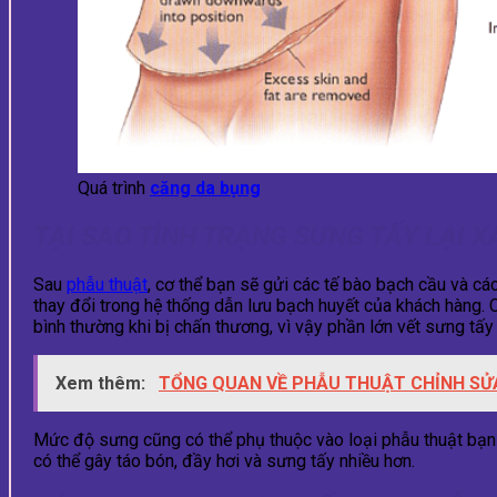
Quá trình
căng da bụng
TẠI SAO TÌNH TRẠNG SƯNG TẤY LẠI 
Sau
phẫu thuật
, cơ thể bạn sẽ gửi các tế bào bạch cầu và cá
thay đổi trong hệ thống dẫn lưu bạch huyết của khách hàng. C
bình thường khi bị chấn thương, vì vậy phần lớn vết sưng tấ
Xem thêm:
TỔNG QUAN VỀ PHẪU THUẬT CHỈNH SỬ
Mức độ sưng cũng có thể phụ thuộc vào loại phẫu thuật bạn 
có thể gây táo bón, đầy hơi và sưng tấy nhiều hơn.