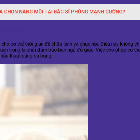
A CHỌN NÂNG MŨI TẠI BÁC SĨ PHÙNG MẠNH CƯỜNG?
da bụng
 cho cơ thể thời gian để chữa lành và phục hồi. Điều này không ch
uan trọng là phải đảm bảo bạn ngủ đủ giấc. Việc cho phép cơ th
phẫu thuật căng da bụng.