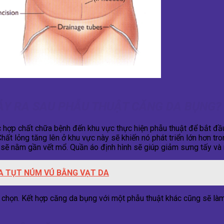
XẢY RA SAU PHẪU THUẬT CĂNG DA BỤNG?
c hợp chất chữa bệnh đến khu vực thực hiện phẫu thuật để bắt đầu
hất lỏng tăng lên ở khu vực này sẽ khiến nó phát triển lớn hơn tr
y sẽ nằm gần vết mổ. Quần áo định hình sẽ giúp giảm sưng tấy và 
A TỤT NÚM VÚ BẰNG VẠT DA
chọn. Kết hợp căng da bụng với một phẫu thuật khác cũng sẽ làm