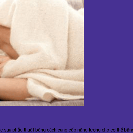
hục sau phẫu thuật bằng cách cung cấp năng lượng cho cơ thể bằ