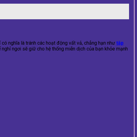
ỉ có nghĩa là tránh các hoạt động vất vả, chẳng hạn như
tập
ể nghỉ ngơi sẽ giữ cho hệ thống miễn dịch của bạn khỏe mạnh