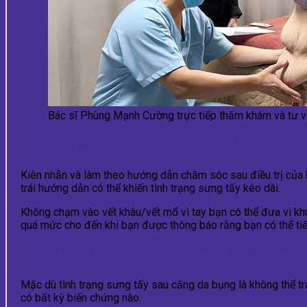
Bác sĩ Phùng Mạnh Cường trực tiếp thăm khám và tư v
NÊN VÀ KHÔNG NÊN SAU PHẪU THUẬT
Kiên nhẫn và làm theo hướng dẫn chăm sóc sau điều trị của b
trái hướng dẫn có thể khiến tình trạng sưng tấy kéo dài.
Không chạm vào vết khâu/vết mổ vì tay bạn có thể đưa vi khu
quá mức cho đến khi bạn được thông báo rằng bạn có thể tiế
9 LỜI KHUYÊN GIÚP BẢO VỆ LÀN DA 
Mặc dù tình trạng sưng tấy sau căng da bụng là không thể t
có bất kỳ biến chứng nào.