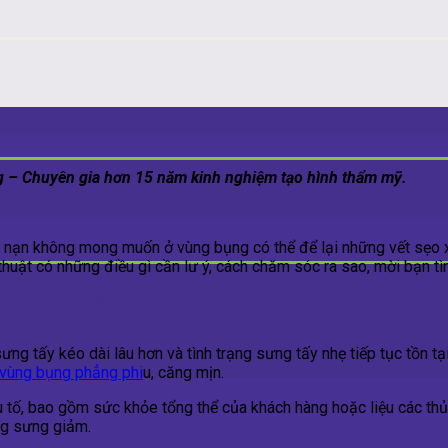
 – Chuyên gia hơn 15 năm kinh nghiệm tạo hình thẩm mỹ.
i nạn không mong muốn ở vùng bụng có thể để lại những vết sẹo 
thuật có những điều gì cần lư ý, cách chăm sóc ra sao, mời bạn tìm
 GIAN HỒI PHỤC MẤT BAO LÂU?
sưng tấy kéo dài lâu hơn và tình trạng sưng tấy nhẹ tiếp tục tồn t
vùng bụng phẳng phi
u, căng mịn.
u tố, bao gồm sức khỏe tổng thể của khách hàng hoặc liệu các thủ
ạng sưng giảm.