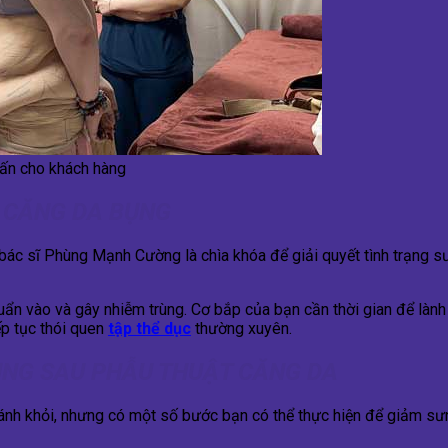
ấn cho khách hàng
 CĂNG DA BỤNG
ác sĩ Phùng Mạnh Cường là chìa khóa để giải quyết tình trạng sư
ẩn vào và gây nhiễm trùng. Cơ bắp của bạn cần thời gian để lành l
p tục thói quen
tập thể dục
thường xuyên.
BỤNG SAU PHẪU THUẬT CĂNG DA
ránh khỏi, nhưng có một số bước bạn có thể thực hiện để giảm sư