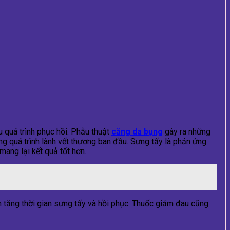
 quá trình phục hồi. Phẫu thuật
căng da bụng
gây ra những
ong quá trình lành vết thương ban đầu. Sưng tấy là phản ứng
mang lại kết quả tốt hơn.
 tăng thời gian sưng tấy và hồi phục. Thuốc giảm đau cũng