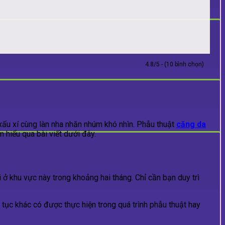
4.8/5 - (10 bình chọn)
xấu xí cùng làn nha nhăn nhúm khó nhìn. Phẫu thuật
căng da
 hiểu qua bài viết dưới đây.
ại ở khu vực này trong khoảng hai tháng. Chỉ cần bạn duy trì
 tục khác có được thực hiện trong quá trình phẫu thuật hay