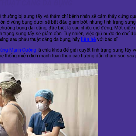
 THUẬT CĂNG DA BỤNG
 thường bị sưng tấy và thậm chí bệnh nhân sẽ cảm thấy cứng qu
lớn ở vùng bụng dưới sẽ bắt đầu giảm bớt, nhưng tình trạng sưng
chướng bụng dai dẳng, đặc biệt là sau nhiều giờ đứng. Một giấc 
nh trạng sưng tấy sẽ giảm dần. Tuy nhiên, việc giữ nước do chế đ
háng sau phẫu thuật căng da bụng, hãy
liên hệ
với bác sĩ.
hùng Mạnh Cường
là chìa khóa để giải quyết tình trạng sưng tấy 
ó hệ thống miễn dịch mạnh tuân theo các hướng dẫn chăm sóc sau 