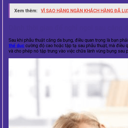
Xem thêm:
VÌ SAO HÀNG NGÀN KHÁCH HÀNG ĐÃ LỰ
Dành thời gian để nghỉ ngơi sau căng 
Sau khi phẫu thuật căng da bụng, điều quan trọng là bạn phải
thể dục
cường độ cao hoặc tập tạ sau phẫu thuật, mà điều q
và cho phép nó tập trung vào việc chữa lành vùng bụng sau 