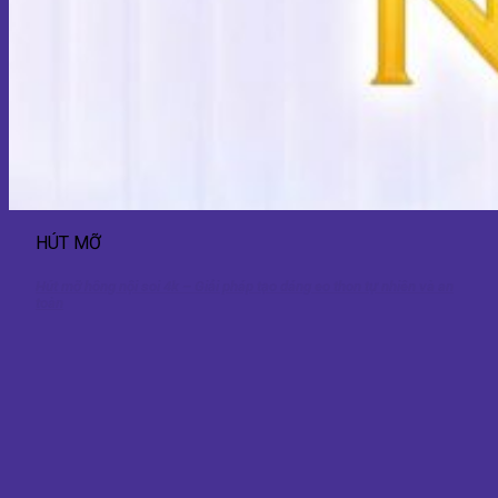
HÚT MỠ
Hút mỡ hông nội soi 4k – Giải pháp tạo dáng eo thon tự nhiên và an
toàn