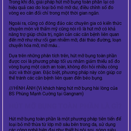
Trong khi đó, giải pháp hút mỡ bụng toàn phần lại có
hiệu quả cao do loại bỏ mô mỡ dư, điều chỉnh số đo
vòng eo cân đối chỉ trong một thời gian ngắn.
Ngoài ra, cũng có đông đảo các chuyên gia có kiến thức
chuyên môn về thẩm mỹ cũng nói rõ là hút mỡ có khả
năng trợ giúp chữa trị, ngăn cản các căn bệnh liên quan
đến mỡ như như rối gan nhiễm mỡ, đái tháo đường, loạn
chuyển hóa mỡ, mỡ máu…
Dựa trên những phân tích trên, hút mỡ bụng toàn phần
được coi là phương pháp tối ưu nhằm giảm thiểu số đo
vòng bụng một cách an toàn, không đòi hỏi nhiều công
sức và thời gian. Đặc biệt, phương pháp này còn giúp cơ
thể tránh các căn bệnh liên quan đến béo bụng.
///HÌNH ẢNH (Vị khách hàng hút mỡ bụng hài lòng của
BS Phùng Mạnh Cường tại Gangnam)
HÚT MỠ BỤNG TOÀN PHẦN LÀ GÌ?
Hút mỡ bụng toàn phần là một phương pháp tiên tiến để
loại bỏ mỡ thừa từ lớp mỡ sâu bên trong da, sử dụng
các công nghệ hiện đại như thiết bị nội soi, sóng siêu