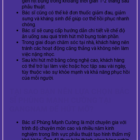
gen nịt bụng trong khoảng thời gian 1-2 tháng sau
phẫu thuật.
Bác sĩ cũng có thể kê đơn thuốc giảm đau, giảm
sưng và kháng sinh để giúp cơ thể hồi phục nhanh
chóng.
Bác sĩ sẽ cung cấp hướng dẫn chi tiết về chế độ
ăn uống sau quá trình hút mỡ bụng toàn phần.
Trong giai đoạn chăm sóc tại nhà, khách hàng nên
tránh các hoạt động căng thẳng và không nên làm
việc nặng nhọc.
Sau khi hút mỡ bằng công nghệ cao, khách hàng
có thể trở lại làm việc hoặc học tập sau vài ngày,
tùy thuộc vào sự khỏe mạnh và khả năng phục hồi
của mỗi người.
TẠI SAO BẠN NÊN LỰA CHỌN BÁC
SĨ PHÙNG MẠNH CƯỜNG TẠI
GANGNAM ĐỂ HÚT MỠ?
Bác sĩ Phùng Mạnh Cường là một chuyên gia với
trình độ chuyên môn cao và nhiều năm kinh
nghiệm trong lĩnh vực phẫu thuật tạo hình thẩm mỹ