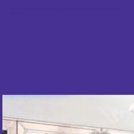
Hút mỡ bụng Lipo chuyên sâu – Giải pháp tạo dáng eo thon gọn và
săn chắc