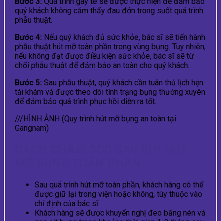
Bước 3:
Quá trình gây tê sẽ được thực hiện để đảm bảo
quý khách không cảm thấy đau đớn trong suốt quá trình
phẫu thuật.
Bước 4:
Nếu quý khách đủ sức khỏe, bác sĩ sẽ tiến hành
phẫu thuật hút mỡ toàn phần trong vùng bụng. Tuy nhiên,
nếu không đạt được điều kiện sức khỏe, bác sĩ sẽ từ
chối phẫu thuật để đảm bảo an toàn cho quý khách.
Bước 5:
Sau phẫu thuật, quý khách cần tuân thủ lịch hẹn
tái khám và được theo dõi tình trạng bụng thường xuyên
để đảm bảo quá trình phục hồi diễn ra tốt.
///HÌNH ẢNH (Quy trình hút mỡ bụng an toàn tại
Gangnam)
CÁCH CHĂM SÓC SAU KHI HÚT
MỠ BỤNG TOÀN PHẦN
Sau quá trình hút mỡ toàn phần, khách hàng có thể
được giữ lại trong viện hoặc không, tùy thuộc vào
chỉ định của bác sĩ.
Khách hàng sẽ được khuyến nghị đeo băng nén và