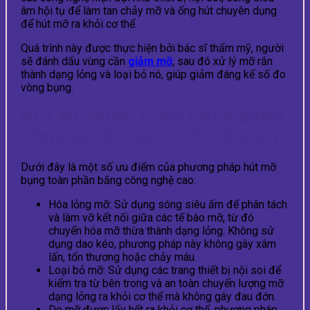
âm hội tụ để làm tan chảy mỡ và ống hút chuyên dụng
để hút mỡ ra khỏi cơ thể.
Quá trình này được thực hiện bởi bác sĩ thẩm mỹ, người
sẽ đánh dấu vùng cần
giảm mỡ
, sau đó xử lý mỡ rắn
thành dạng lỏng và loại bỏ nó, giúp giảm đáng kể số đo
vòng bụng.
HÚT MỠ BỤNG TOÀN PHẦN BẰNG
CÔNG NGHỆ CAO CÓ ƯU ĐIỂM GÌ?
Dưới đây là một số ưu điểm của phương pháp hút mỡ
bụng toàn phần bằng công nghệ cao:
Hóa lỏng mỡ: Sử dụng sóng siêu ấm để phân tách
và làm vỡ kết nối giữa các tế bào mỡ, từ đó
chuyển hóa mỡ thừa thành dạng lỏng. Không sử
dụng dao kéo, phương pháp này không gây xâm
lấn, tổn thương hoặc chảy máu.
Loại bỏ mỡ: Sử dụng các trang thiết bị nội soi để
kiểm tra từ bên trong và an toàn chuyển lượng mỡ
dạng lỏng ra khỏi cơ thể mà không gây đau đớn.
Do mỡ được lấy hết ra khỏi cơ thể, phương pháp