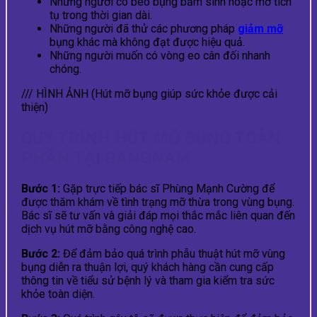
Những người có béo bụng bẩm sinh hoặc mỡ tích
tụ trong thời gian dài.
Những người đã thử các phương pháp
giảm mỡ
bụng khác mà không đạt được hiệu quả.
Những người muốn có vòng eo cân đối nhanh
chóng.
/// HÌNH ẢNH (Hút mỡ bụng giúp sức khỏe được cải
thiện)
QUY TRÌNH HÚT MỠ BỤNG TOÀN
PHẦN TẠI GANGNAM
Bước 1:
Gặp trực tiếp bác sĩ Phùng Mạnh Cường để
được thăm khám về tình trạng mỡ thừa trong vùng bụng.
Bác sĩ sẽ tư vấn và giải đáp mọi thắc mắc liên quan đến
dịch vụ hút mỡ bằng công nghệ cao.
Bước 2:
Để đảm bảo quá trình phẫu thuật hút mỡ vùng
bụng diễn ra thuận lợi, quý khách hàng cần cung cấp
thông tin về tiểu sử bệnh lý và tham gia kiểm tra sức
khỏe toàn diện.