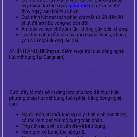
này mang lại hiệu quả
giảm mỡ
rõ rệt và có thể
thấy ngay sau khi thực hiện.
Quá trình hút mỡ toàn phần chỉ mất từ 60 đến 90
phút để sở hữu vòng eo cân đối.
An toàn và hạn chế xâm lấn, không gây biến chứng.
Quá trình phục hồi sau hút mỡ nhanh chóng, không
yêu cầu nghỉ dưỡng lâu dài.
///HÌNH ẢNH (Những ưu điểm vượt trội của công nghệ
hút mỡ bụng tại Gangnam)
NHỮNG AI NÊN ĐI HÚT MỠ BỤNG
TOÀN PHẦN?
Dưới đây là một số trường hợp phù hợp để thực hiện
phương pháp hút mỡ bụng toàn phần bằng công nghệ
cao:
Người trên 40 tuổi, không có ý định sinh con thêm,
có thể xem xét hút mỡ bụng toàn phần.
Phụ nữ sau sinh có vấn đề về béo bụng.
Nam giới có bụng bia nặng nề.