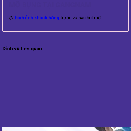
MỠ BỤNG TẠI GANGNAM
///
hình ảnh khách hàng
trước và sau hút mỡ
Dịch vụ liên quan