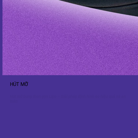
HÚT MỠ
Hút mỡ bụng thon gọn Lipo – Giải pháp định hình eo hiệu quả và an
toàn