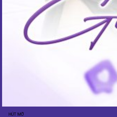
HÚT MỠ