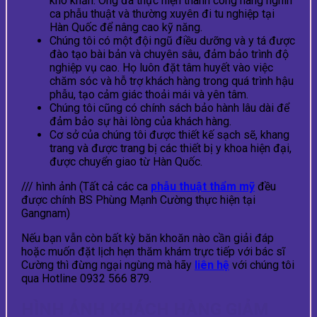
khó khăn. Ông đã thực hiện thành công hàng nghìn
ca phẫu thuật và thường xuyên đi tu nghiệp tại
Hàn Quốc để nâng cao kỹ năng.
Chúng tôi có một đội ngũ điều dưỡng và y tá được
đào tạo bài bản và chuyên sâu, đảm bảo trình độ
nghiệp vụ cao. Họ luôn đặt tâm huyết vào việc
chăm sóc và hỗ trợ khách hàng trong quá trình hậu
phẫu, tạo cảm giác thoải mái và yên tâm.
Chúng tôi cũng có chính sách bảo hành lâu dài để
đảm bảo sự hài lòng của khách hàng.
Cơ sở của chúng tôi được thiết kế sạch sẽ, khang
trang và được trang bị các thiết bị y khoa hiện đại,
được chuyển giao từ Hàn Quốc.
/// hình ảnh (Tất cả các ca
phẫu thuật thẩm mỹ
đều
được chính BS Phùng Mạnh Cường thực hiện tại
Gangnam)
Nếu bạn vẫn còn bất kỳ băn khoăn nào cần giải đáp
hoặc muốn đặt lịch hẹn thăm khám trực tiếp với bác sĩ
Cường thì đừng ngại ngùng mà hãy
liên hệ
với chúng tôi
qua Hotline 0932 566 879.
HÌNH ẢNH KHÁCH HÀNG GIẢM