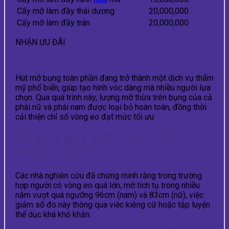
Cấy mỡ làm đầy thái dương
20,000,000
Cấy mỡ làm đầy trán
20,000,000
NHẬN ƯU ĐÃI
Hút mỡ bụng toàn phần đang trở thành một dịch vụ thẩm
mỹ phổ biến, giúp tạo hình vóc dáng mà nhiều người lựa
chọn. Qua quá trình này, lượng mỡ thừa trên bụng của cả
phái nữ và phái nam được loại bỏ hoàn toàn, đồng thời
cải thiện chỉ số vòng eo đạt mức tối ưu
CÓ NÊN HÚT MỠ BỤNG TOÀN
PHẦN KHÔNG?
Các nhà nghiên cứu đã chứng minh rằng trong trường
hợp người có vòng eo quá lớn, mỡ tích tụ trong nhiều
năm vượt quá ngưỡng 96cm (nam) và 83cm (nữ), việc
giảm số đo này thông qua việc kiêng cữ hoặc tập luyện
thể dục khá khó khăn.