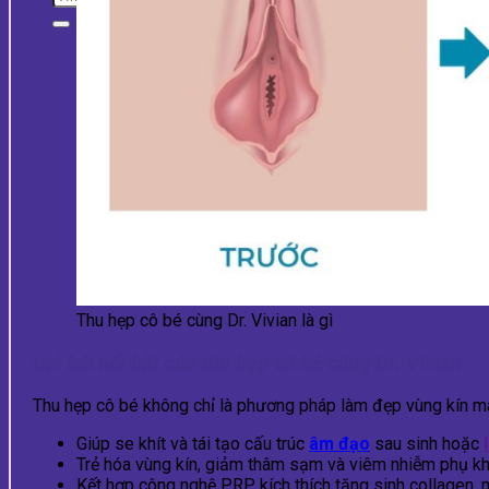
Thu hẹp cô bé cùng Dr. Vivian là gì
Lợi ích nổi bật của thu hẹp cô bé cùng Dr. Vivian
Thu hẹp cô bé không chỉ là phương pháp làm đẹp vùng kín mà c
Giúp se khít và tái tạo cấu trúc
âm đạo
sau sinh hoặc
Trẻ hóa vùng kín, giảm thâm sạm và viêm nhiễm phụ kho
Kết hợp công nghệ PRP kích thích tăng sinh collagen, ma