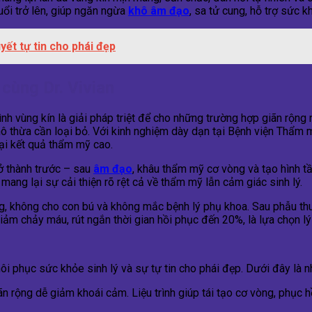
uổi trở lên, giúp ngăn ngừa
khô âm đạo
, sa tử cung, hỗ trợ sức k
yết tự tin cho phái đẹp
cùng Dr. Vivian
hình vùng kín là giải pháp triệt để cho những trường hợp giãn rộng
ô thừa cần loại bỏ. Với kinh nghiệm dày dạn tại Bệnh viện Thẩm
lại kết quả thẩm mỹ cao.
ở thành trước – sau
âm đạo
, khâu thẩm mỹ cơ vòng và tạo hình t
mang lại sự cải thiện rõ rệt cả về thẩm mỹ lẫn cảm giác sinh lý.
g, không cho con bú và không mắc bệnh lý phụ khoa. Sau phẫu thu
giảm chảy máu, rút ngắn thời gian hồi phục đến 20%, là lựa chọn l
hôi phục sức khỏe sinh lý và sự tự tin cho phái đẹp. Dưới đây là
n rộng dễ giảm khoái cảm. Liệu trình giúp tái tạo cơ vòng, phục h