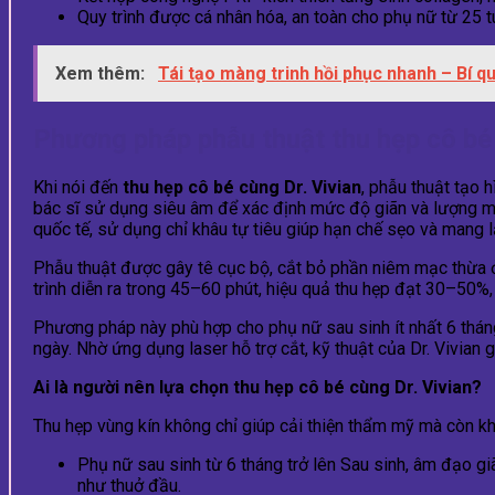
Quy trình được cá nhân hóa, an toàn cho phụ nữ từ 25 t
Xem thêm:
Tái tạo màng trinh hồi phục nhanh – Bí qu
Phương pháp phẫu thuật thu hẹp cô bé 
Khi nói đến
thu hẹp cô bé cùng Dr. Vivian
, phẫu thuật tạo 
bác sĩ sử dụng siêu âm để xác định mức độ giãn và lượng m
quốc tế, sử dụng chỉ khâu tự tiêu giúp hạn chế sẹo và mang 
Phẫu thuật được gây tê cục bộ, cắt bỏ phần niêm mạc thừa 
trình diễn ra trong 45–60 phút, hiệu quả thu hẹp đạt 30–50%, 
Phương pháp này phù hợp cho phụ nữ sau sinh ít nhất 6 thán
ngày. Nhờ ứng dụng laser hỗ trợ cắt, kỹ thuật của Dr. Vivian 
Ai là người nên lựa chọn thu hẹp cô bé cùng Dr. Vivian?
Thu hẹp vùng kín không chỉ giúp cải thiện thẩm mỹ mà còn k
Phụ nữ sau sinh từ 6 tháng trở lên Sau sinh, âm đạo giã
như thuở đầu.