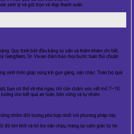
hỏe sinh lý và giữ trọn vẻ đẹp thanh xuân.
 nặng. Quy trình bắt đầu bằng tư vấn và thăm khám chi tiết,
 mỹ GangNam, Dr. Vivian đảm bảo mọi bước tuân thủ chuẩn
ầng sinh môn giúp vùng kín gọn gàng, săn chắc. Toàn bộ quá
ật, bạn có thể về nhà ngay, chỉ cần chăm sóc vết mổ 7–10
ý tưởng cho kết quả an toàn, bền vững và tự nhiên.
 những nhóm đối tượng phù hợp nhất với phương pháp này.
ồi độ ôm khít và hỗ trợ sàn chậu, mang lại cảm giác tự tin