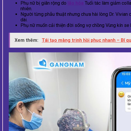
Phụ nữ bị giãn rộng do
lão hóa
Tuổi tác làm giảm collag
nhiên.
Người từng phẫu thuật nhưng chưa hài lòng Dr. Vivian c
dài.
Phụ nữ muốn cải thiện đời sống vợ chồng Vùng kín se kh
Xem thêm:
Tái tạo màng trinh hồi phục nhanh – Bí qu