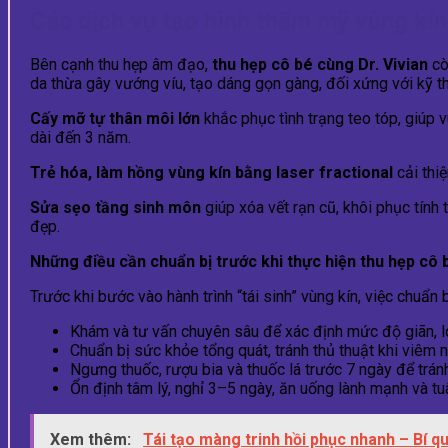
Các dịch vụ tạo hình thẩm mỹ vùng kín 
Bên cạnh thu hẹp âm đạo,
thu hẹp cô bé cùng Dr. Vivian
cò
da thừa gây vướng víu, tạo dáng gọn gàng, đối xứng với kỹ t
Cấy mỡ tự thân môi lớn
khắc phục tình trạng teo tóp, giúp 
dài đến 3 năm.
Trẻ hóa, làm hồng vùng kín bằng laser fractional
cải thi
Sửa sẹo tầng sinh môn
giúp xóa vết rạn cũ, khôi phục tính 
đẹp.
Những điều cần chuẩn bị trước khi thực hiện thu hẹp cô 
Trước khi bước vào hành trình “tái sinh” vùng kín, việc chuẩn 
Khám và tư vấn chuyên sâu để xác định mức độ giãn, l
Chuẩn bị sức khỏe tổng quát, tránh thủ thuật khi viêm
Ngưng thuốc, rượu bia và thuốc lá trước 7 ngày để trán
Ổn định tâm lý, nghỉ 3–5 ngày, ăn uống lành mạnh và tu
Xem thêm:
Tái tạo màng trinh hồi phục nhanh – Bí qu