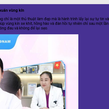
 xuân vùng kín
g chỉ là một thủ thuật làm đẹp mà là hành trình lấy lại sự tự tin
úp vùng kín se khít, hồng hào và đàn hồi tự nhiên chỉ sau một lần
không đau và không để lại sẹo.