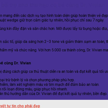
bổ trợ cho thu hẹp cô bé cùng Dr. Vivian
n mang đến các dịch vụ tạo hình toàn diện giúp hoàn thiện vẻ đẹp
huật wedge giữ trọn cảm giác tự nhiên, hồi phục chỉ sau 7 ngày.
vùng kín đầy đặn và săn chắc hơn. Mỡ được lấy từ bụng hoặc đùi, 
ện sắc tố, giúp da sáng hơn 2–3 tone và giảm thâm sạm an toàn, t
thẩm mỹ và chức năng. Với hơn 5.000 ca thành công, Dr. Vivian man
bé cùng Dr. Vivian
bị đúng cách giúp ca thủ thuật diễn ra an toàn và đạt kết quả tối ư
oại trừ bệnh lý và chọn phương pháp phù hợp.
 nhiễm, làm xét nghiệm máu và tim mạch để đảm bảo an toàn.
h rối loạn đông máu, giúp phục hồi nhanh.
ân thủ hướng dẫn của Dr. Vivian để đạt kết quả tự nhiên, bền đẹp.
yết tự tin cho phái đẹp