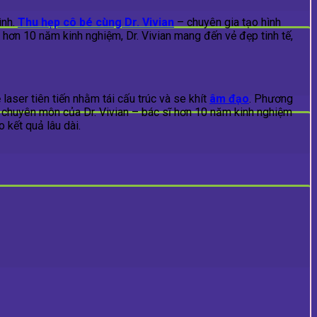
ình.
Thu hẹp cô bé cùng Dr. Vivian
– chuyên gia tạo hình
i hơn 10 năm kinh nghiệm, Dr. Vivian mang đến vẻ đẹp tinh tế,
laser tiên tiến nhằm tái cấu trúc và se khít
âm đạo
. Phương
ay chuyên môn của Dr. Vivian – bác sĩ hơn 10 năm kinh nghiệm
 kết quả lâu dài.