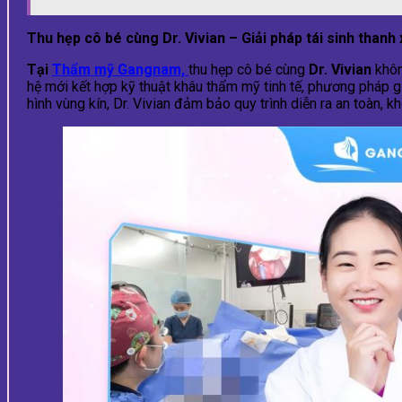
Thu hẹp cô bé cùng Dr. Vivian – Giải pháp tái sinh thanh
Tại
Thẩm mỹ Gangnam,
thu hẹp cô bé cùng
Dr. Vivian
khôn
hệ mới kết hợp kỹ thuật khâu thẩm mỹ tinh tế, phương pháp gi
hình vùng kín, Dr. Vivian đảm bảo quy trình diễn ra an toàn, 