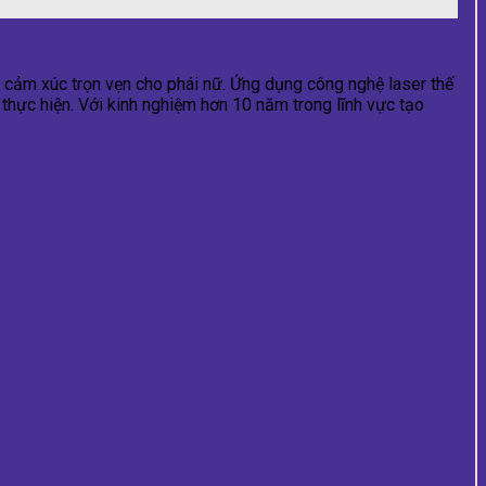
 và cảm xúc trọn vẹn cho phái nữ. Ứng dụng công nghệ laser thế
 thực hiện. Với kinh nghiệm hơn 10 năm trong lĩnh vực tạo