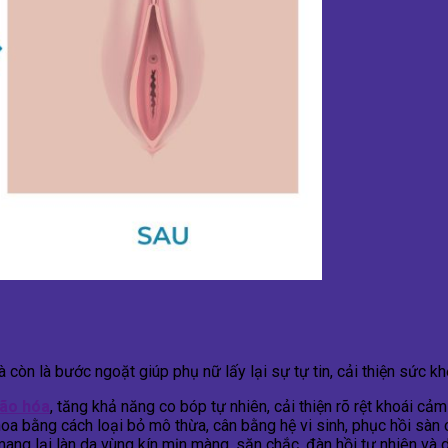
òn là bước ngoặt giúp phụ nữ lấy lại sự tự tin, cải thiện sức khỏe
lão hóa
, tăng khả năng co bóp tự nhiên, cải thiện rõ rệt khoái cả
a bằng cách loại bỏ mô thừa, cân bằng hệ vi sinh, phục hồi sàn c
ng lại làn da vùng kín mịn màng, săn chắc, đàn hồi tự nhiên và duy