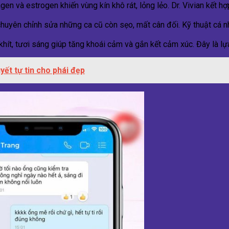
en và estrogen khiến vùng kín khô rát, lỏng lẻo. Dr. Vivian kết hợ
huyên chỉnh sửa những ca cũ còn sẹo, mất cân đối. Kỹ thuật cá nh
ít, tươi sáng giúp tăng khoái cảm và gắn kết cảm xúc. Đây là lựa
yết tự tin cho phái đẹp