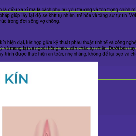
 là điều xa xỉ mà là cách phụ nữ yêu thương và tôn trọng chính m
p giúp lấy lại độ se khít tự nhiên, trẻ hóa và tăng sự tự tin. Vớ
phúc trong đời sống vợ chồng.
 hiện đại, kết hợp giữa kỹ thuật phẫu thuật tinh tế và công nghệ 
 lý và mang lại vẻ ngoài hồng hào, săn chắc tự nhiên. Dưới bàn t
trình được thực hiện an toàn, nhẹ nhàng, không để lại sẹo và cho