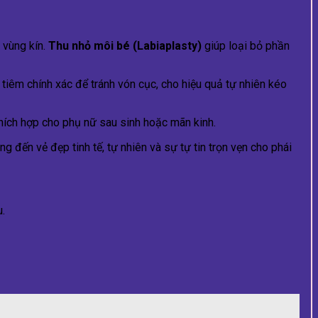
 vùng kín.
Thu nhỏ môi bé (Labiaplasty)
giúp loại bỏ phần
tiêm chính xác để tránh vón cục, cho hiệu quả tự nhiên kéo
hích hợp cho phụ nữ sau sinh hoặc mãn kinh.
g đến vẻ đẹp tinh tế, tự nhiên và sự tự tin trọn vẹn cho phái
u.