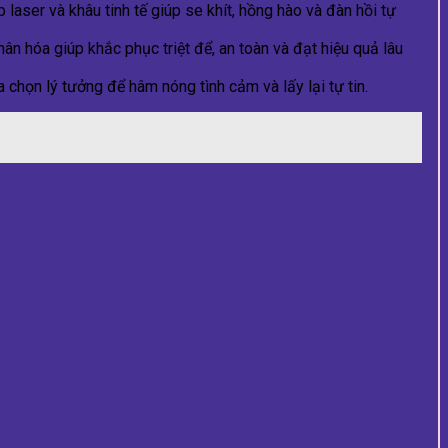
p laser và khâu tinh tế giúp se khít, hồng hào và đàn hồi tự
ân hóa giúp khắc phục triệt để, an toàn và đạt hiệu quả lâu
 chọn lý tưởng để hâm nóng tình cảm và lấy lại tự tin.