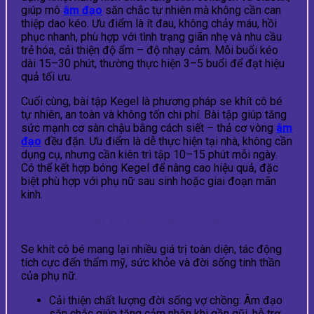
giúp mô
âm đạo
săn chắc tự nhiên mà không cần can
thiệp dao kéo. Ưu điểm là ít đau, không chảy máu, hồi
phục nhanh, phù hợp với tình trạng giãn nhẹ và nhu cầu
trẻ hóa, cải thiện độ ẩm – độ nhạy cảm. Mỗi buổi kéo
dài 15–30 phút, thường thực hiện 3–5 buổi để đạt hiệu
quả tối ưu.
Cuối cùng, bài tập Kegel là phương pháp se khít cô bé
tự nhiên, an toàn và không tốn chi phí. Bài tập giúp tăng
sức mạnh cơ sàn chậu bằng cách siết – thả cơ vòng
âm
đạo
đều đặn. Ưu điểm là dễ thực hiện tại nhà, không cần
dụng cụ, nhưng cần kiên trì tập 10–15 phút mỗi ngày.
Có thể kết hợp bóng Kegel để nâng cao hiệu quả, đặc
biệt phù hợp với phụ nữ sau sinh hoặc giai đoạn mãn
kinh.
Lợi ích kép khi se khít cô bé chuẩn
Se khít cô bé mang lại nhiều giá trị toàn diện, tác động
tích cực đến thẩm mỹ, sức khỏe và đời sống tinh thần
của phụ nữ.
Cải thiện chất lượng đời sống vợ chồng: Âm đạo
săn chắc giúp tăng cảm nhận khi gần gũi, hỗ trợ