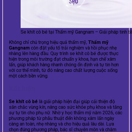
Se khít cô bé tại Thẩm mỹ Gangnam – Giải pháp tinh tế
Không chỉ chú trọng hiệu quả thẩm mỹ,
Thẩm mỹ
Gangnam
còn đặt yếu tố trải nghiệm và hồi phục nhẹ
nhàng lên hàng đầu. Quy trình se khít cô bé được thực
hiện trong môi trường đạt chuẩn y khoa, hạn chế xâm
lấn, giúp khách hàng nhanh chóng ổn định và tự tin hơn
với cơ thể mình, từ đó nâng cao chất lượng cuộc sống
một cách bền vững.
Kết luận
Se khít cô bé
là giải pháp hiện đại giúp cải thiện độ
săn chắc vùng kín, nâng cao sức khỏe phụ khoa và tăng
sự tự tin cho phụ nữ. Nhờ y học thẩm mỹ năm 2026, các
phương pháp từ phẫu thuật đến không xâm lấn ngày
càng an toàn, nhẹ nhàng và cho hiệu quả lâu dài. Lựa
chọn đúng phương pháp, bác sĩ chuyên môn và chăm