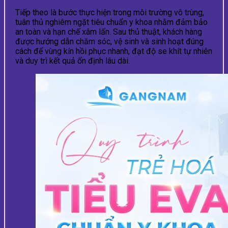
Tiếp theo là bước thực hiện trong môi trường vô trùng,
tuân thủ nghiêm ngặt tiêu chuẩn y khoa nhằm đảm bảo
an toàn và hạn chế xâm lấn. Sau thủ thuật, khách hàng
được hướng dẫn chăm sóc, vệ sinh và sinh hoạt đúng
cách để vùng kín hồi phục nhanh, đạt độ se khít tự nhiên
và duy trì kết quả ổn định lâu dài.