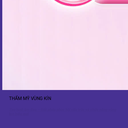
THẨM MỸ VÙNG KÍN
Tạo hình âm đạo – Giải pháp phục hồi cấu trúc và chức năng vùng
kín hiệu quả