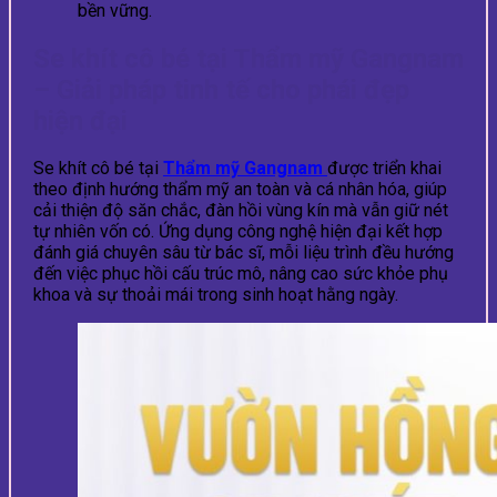
bền vững.
Se khít cô bé tại Thẩm mỹ Gangnam
– Giải pháp tinh tế cho phái đẹp
hiện đại
Se khít cô bé tại
Thẩm mỹ Gangnam
được triển khai
theo định hướng thẩm mỹ an toàn và cá nhân hóa, giúp
cải thiện độ săn chắc, đàn hồi vùng kín mà vẫn giữ nét
tự nhiên vốn có. Ứng dụng công nghệ hiện đại kết hợp
đánh giá chuyên sâu từ bác sĩ, mỗi liệu trình đều hướng
đến việc phục hồi cấu trúc mô, nâng cao sức khỏe phụ
khoa và sự thoải mái trong sinh hoạt hằng ngày.