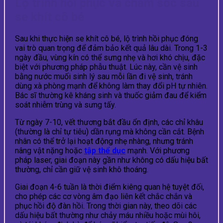
Lộ trình hồi phục và chăm sóc sau
se khít cô bé
Sau khi thực hiện se khít cô bé, lộ trình hồi phục đóng
vai trò quan trọng để đảm bảo kết quả lâu dài. Trong 1-3
ngày đầu, vùng kín có thể sưng nhẹ và hơi khó chịu, đặc
biệt với phương pháp phẫu thuật. Lúc này, cần vệ sinh
bằng nước muối sinh lý sau mỗi lần đi vệ sinh, tránh
dùng xà phòng mạnh để không làm thay đổi pH tự nhiên.
Bác sĩ thường kê kháng sinh và thuốc giảm đau để kiểm
soát nhiễm trùng và sưng tấy.
Từ ngày 7-10, vết thương bắt đầu ổn định, các chỉ khâu
(thường là chỉ tự tiêu) dần rụng mà không cần cắt. Bệnh
nhân có thể trở lại hoạt động nhẹ nhàng, nhưng tránh
nâng vật nặng hoặc
tập thể dục
mạnh. Với phương
pháp laser, giai đoạn này gần như không có dấu hiệu bất
thường, chỉ cần giữ vệ sinh khô thoáng.
Giai đoạn 4-6 tuần là thời điểm kiêng quan hệ tuyệt đối,
cho phép các cơ vòng âm đạo liên kết chắc chắn và
phục hồi độ đàn hồi. Trong thời gian này, theo dõi các
dấu hiệu bất thường như chảy máu nhiều hoặc mùi hôi,