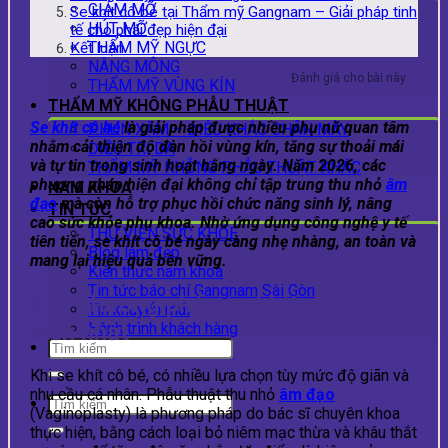
GIẢM MỠ
Se khít cô bé tại Thẩm mỹ Gangnam – Giải pháp tinh
HÚT MỠ
tế cho phái đẹp hiện đại
THẨM MỸ NGỰC
Kết luận
NÂNG MÔNG
Đánh giá cho bài này
THẨM MỸ VÙNG KÍN
THẨM MỸ KHÔNG PHẪU THUẬT
Se khít cô bé
là giải pháp được nhiều phụ nữ quan tâm
PHUN XĂM – ĐIÊU KHẮC CHÂN MÀY
nhằm cải thiện độ đàn hồi vùng kín, tăng sự thoải mái
ĐIỀU TRỊ DA
và tự tin trong sinh hoạt hằng ngày. Năm 2026, các
THẨM MỸ KHÔNG PHẪU THUẬT KHÁC
phương pháp hiện đại không chỉ tập trung thu nhỏ
âm
NAM KHOA
đạo
mà còn hỗ trợ phục hồi chức năng sinh lý, nâng
TIN TỨC
cao sức khỏe phụ khoa. Nhờ ứng dụng công nghệ y tế
THƯ VIỆN SỨC KHỎE
tiên tiến, se khít cô bé ngày càng nhẹ nhàng, an toàn và
Blog làm đẹp
mang lại hiệu quả bền vững.
Kiến thức nam khoa
Tin tức báo chí Gangnam Sài Gòn
Các phương pháp se khít cô bé phổ
Tin khuyến mãi
biến nhất
Hành trình khách hàng
Khi se khít cô bé, có nhiều lựa chọn tùy mức độ giãn và
nhu cầu cá nhân. Phẫu thuật thu nhỏ
âm đạo
(Vaginoplasty) là phương pháp do bác sĩ chuyên khoa
thực hiện, bằng cách loại bỏ niêm mạc thừa và khâu thắt