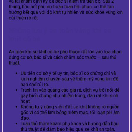
và tái khám định kỳ để bác sĩ kiểm tra tiến độ. Sau 2
tháng, hầu hết phụ nữ hoàn toàn hồi phục, có thể tận
hưởng kết quả với độ khít tự nhiên và sức khỏe vùng kín
cải thiện rõ rệt.
Những lưu ý an toàn vàng khi se
khít cô bé
An toàn khi se khít cô bé phụ thuộc rất lớn vào lựa chọn
đúng cơ sở, bác sĩ và cách chăm sóc trước – sau thủ
thuật.
Ưu tiên cơ sở y tế uy tín, bác sĩ có chứng chỉ và
kinh nghiệm chuyên sâu về thẩm mỹ vùng kín để
hạn chế rủi ro.
Tránh tin vào quảng cáo giá rẻ, dịch vụ trôi nổi dễ
gây biến chứng như nhiễm trùng, đau rát khi sinh
hoạt.
Không tự ý dùng viên đặt se khít không rõ nguồn
gốc vì có thể làm bỏng niêm mạc, rối loạn pH âm
đạo.
Tuân thủ thăm khám phụ khoa và hướng dẫn hậu
thủ thuật để đảm bảo hiệu quả se khít an toàn,