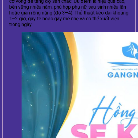
cơ vòng để tăng độ săn chắc. Ưu điểm là hiệu quả cao,
bền vững nhiều năm, phù hợp phụ nữ sau sinh nhiều lần
hoặc giãn rộng nặng (độ 3–4). Thủ thuật kéo dài khoảng
1–2 giờ, gây tê hoặc gây mê nhẹ và có thể xuất viện
trong ngày.