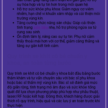
sự hòa hợp và tự tin hơn trong mối quan hệ.
Hỗ trợ sức khỏe phụ khoa: Giảm nguy cơ viêm
nhiễm, hạn chế vi khuẩn xâm nhập và cải thiện môi
trường vùng kín.
Tăng cường chức năng sàn chậu: Giúp cải thiện
tình trạng
són tiểu
nhẹ, hỗ trợ phòng ngừa sa tử
cung sau sinh.
Ổn định tâm lý, nâng cao sự tự tin: Phụ nữ cảm
thấy thoải mái hơn với cơ thể, giảm căng thẳng và
tăng sự gắn kết tình cảm.
Quy trình se khít cô bé chuẩn y
khoa, an toàn từng bước
Quy trình se khít cô bé chuẩn y khoa bắt đầu bằng bước
thăm khám và tư vấn chuyên sâu với bác sĩ phụ khoa
hoặc bác sĩ thẩm mỹ vùng kín. Bác sĩ sẽ đánh giá mức
độ giãn rộng, tình trạng mô âm đạo và sức khỏe tổng
quát để lựa chọn phương pháp phù hợp như phẫu thuật,
laser/RF hoặc kết hợp. Đồng thời, khách hàng được giải
thích rõ quy trình, hiệu quả và các lưu ý an toàn trước khi
thực hiện.