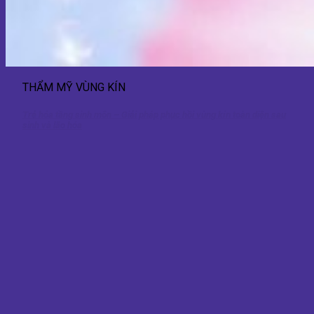
THẨM MỸ VÙNG KÍN
Trẻ hóa tầng sinh môn – Giải pháp phục hồi vùng kín toàn diện sau
sinh và lão hóa