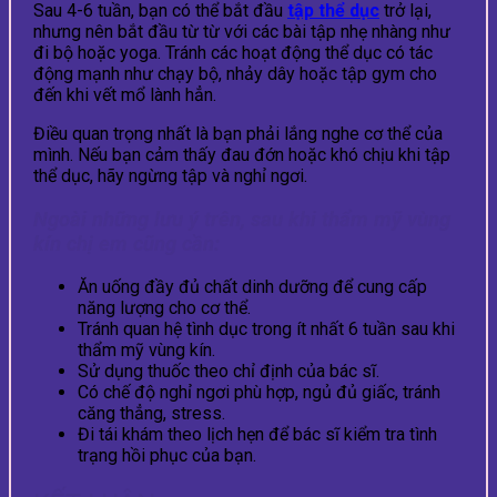
Sau 4-6 tuần, bạn có thể bắt đầu
tập thể dục
trở lại,
nhưng nên bắt đầu từ từ với các bài tập nhẹ nhàng như
đi bộ hoặc yoga. Tránh các hoạt động thể dục có tác
động mạnh như chạy bộ, nhảy dây hoặc tập gym cho
đến khi vết mổ lành hẳn.
Điều quan trọng nhất là bạn phải lắng nghe cơ thể của
mình. Nếu bạn cảm thấy đau đớn hoặc khó chịu khi tập
thể dục, hãy ngừng tập và nghỉ ngơi.
Ngoài những lưu ý trên, sau khi thẩm mỹ vùng
kín chị em cũng cần:
Ăn uống đầy đủ chất dinh dưỡng để cung cấp
năng lượng cho cơ thể.
Tránh quan hệ tình dục trong ít nhất 6 tuần sau khi
thẩm mỹ vùng kín.
Sử dụng thuốc theo chỉ định của bác sĩ.
Có chế độ nghỉ ngơi phù hợp, ngủ đủ giấc, tránh
căng thẳng, stress.
Đi tái khám theo lịch hẹn để bác sĩ kiểm tra tình
trạng hồi phục của bạn.