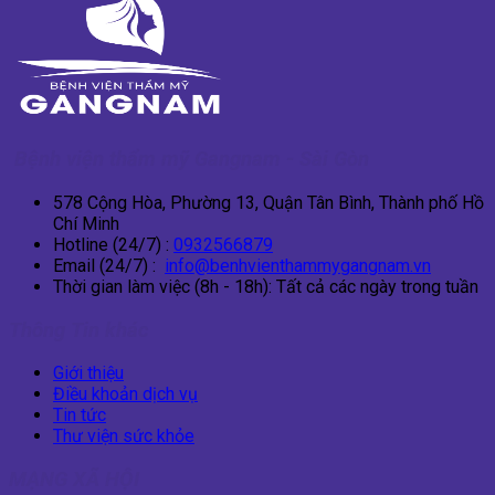
Bệnh viện thẩm mỹ Gangnam - Sài Gòn
578 Cộng Hòa, Phường 13, Quận Tân Bình, Thành phố Hồ
Chí Minh
Hotline (24/7) :
0932566879
Email (24/7) :
info@benhvienthammygangnam.vn
Thời gian làm việc (8h - 18h): Tất cả các ngày trong tuần
Thông Tin khác
Giới thiệu
Điều khoản dịch vụ
Tin tức
Thư viện sức khỏe
MẠNG XÃ HỘI