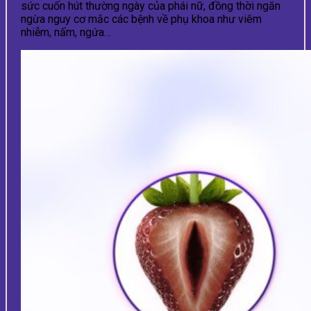
sức cuốn hút thường ngày của phái nữ, đồng thời ngăn
ngừa nguy cơ mắc các bệnh về phụ khoa như viêm
nhiễm, nấm, ngứa…