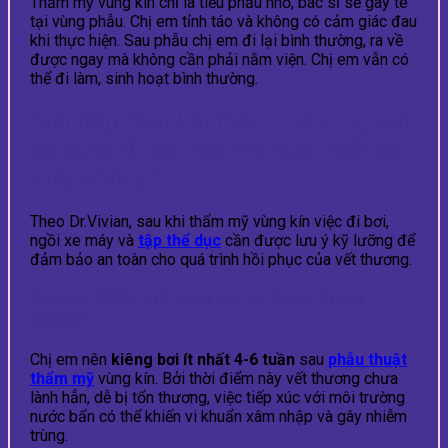
Thẩm mỹ vùng kín chỉ là tiểu phẫu nhỏ, bác sĩ sẽ gây tê
tại vùng phẫu. Chị em tỉnh táo và không có cảm giác đau
khi thực hiện. Sau phẫu chị em đi lại bình thường, ra về
được ngay mà không cần phải nằm viện. Chị em vẫn có
thể đi làm, sinh hoạt bình thường.
Giải đáp: Sau khi thẩm mỹ vùng kín
có được đi bơi, tập thể dục, ngồi xe
máy không?
Theo Dr.Vivian, sau khi thẩm mỹ vùng kín việc đi bơi,
ngồi xe máy và
tập thể dục
cần được lưu ý kỹ lưỡng để
đảm bảo an toàn cho quá trình hồi phục của vết thương.
Sau khi thẩm mỹ vùng kín có được đi bơi
không?
Chị em nên
kiêng bơi ít nhất 4-6 tuần
sau
phẫu thuật
thẩm mỹ
vùng kín. Bởi thời điểm này vết thương chưa
lành hẳn, dễ bị tổn thương, việc tiếp xúc với môi trường
nước bẩn có thể khiến vi khuẩn xâm nhập và gây nhiễm
trùng.