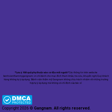
*Lưu ý: Kết quả phụ thuộc vào cơ địa mỗi người
*Các thông tin trên website
benhvienthammygangnam.vn chỉ dành cho mục đích tham khảo, tra cứu, khuyến nghị Quý khách
hàng không tự ý áp dụng. Bệnh viện thẩm mỹ Gangnam không chịu trách nhiệm về những trường
hợp tự ý áp dụng mà không có chỉ định của bác sĩ.
Copyright 2026 ©
Gangnam. All rights reserved.