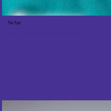
Tin Tức
Tăng Kích Thước Vòng 3: Các Phương Pháp An Toàn