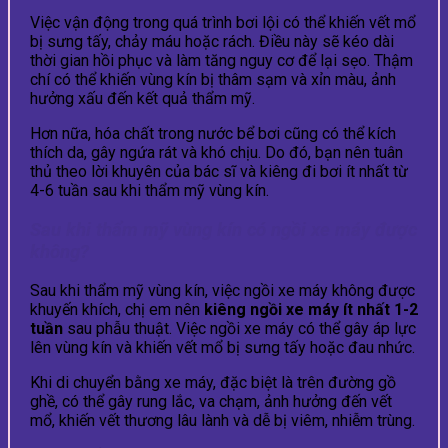
Việc vận động trong quá trình bơi lội có thể khiến vết mổ
bị sưng tấy, chảy máu hoặc rách. Điều này sẽ kéo dài
thời gian hồi phục và làm tăng nguy cơ để lại sẹo. Thậm
chí có thể khiến vùng kín bị thâm sạm và xỉn màu, ảnh
hưởng xấu đến kết quả thẩm mỹ.
Hơn nữa, hóa chất trong nước bể bơi cũng có thể kích
thích da, gây ngứa rát và khó chịu. Do đó, bạn nên tuân
thủ theo lời khuyên của bác sĩ và kiêng đi bơi ít nhất từ
4-6 tuần sau khi thẩm mỹ vùng kín.
Sau khi thẩm mỹ vùng kín có ngồi xe máy được
không?
Sau khi thẩm mỹ vùng kín, việc ngồi xe máy không được
khuyến khích, chị em nên
kiêng ngồi xe máy ít nhất 1-2
tuần
sau phẫu thuật. Việc ngồi xe máy có thể gây áp lực
lên vùng kín và khiến vết mổ bị sưng tấy hoặc đau nhức.
Khi di chuyển bằng xe máy, đặc biệt là trên đường gồ
ghề, có thể gây rung lắc, va chạm, ảnh hưởng đến vết
mổ, khiến vết thương lâu lành và dễ bị viêm, nhiễm trùng.