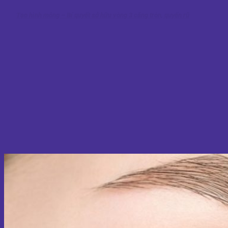
Tạo hình mông – Bí quyết sở hữu vòng 3 căng tròn, quyến rũ