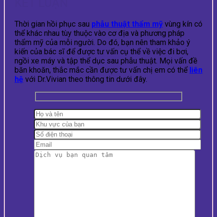
KẾT LUẬN
Thời gian hồi phục sau
phẫu thuật thẩm mỹ
vùng kín có
thể khác nhau tùy thuộc vào cơ địa và phương pháp
thẩm mỹ của mỗi người. Do đó, bạn nên tham khảo ý
kiến của bác sĩ để được tư vấn cụ thể về việc đi bơi,
ngồi xe máy và tập thể dục sau phẫu thuật. Mọi vấn đề
băn khoăn, thắc mắc cần được tư vấn chị em có thể
liên
hệ
với Dr.Vivian theo thông tin dưới đây.