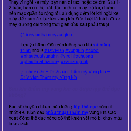
Thay vì ngồi xe máy, bạn nên đi taxi hoặc xe ôm. Sau 1-
2 tuần, bạn có thể bắt đầu ngồi xe máy trở lại, nhưng
nên mặc quần áo rộng rãi, sử dụng đệm lót khi ngồi xe
máy để giảm áp lực lên vùng kín. Đặc biệt là tránh đi xe
máy đường dài trong thời gian đầu sau phẫu thuật.
@drvivianthammyvungkin
Lưu ý những điều cần kiêng sau khi
vá màng
trinh
nhé !!
#Drvivian
#vungkin
#cobe
#phauthuatvungkin
#viral
#xuhuong
#phauthuatthammy
#vamangtrinh
♬ nhạc nền – Dr Vivian Thẩm mỹ Vùng kín –
Dr Vivian Thẩm mỹ Vùng kín
Sau khi thẩm mỹ vùng kín có được tập thể dục
không?
Bác sĩ khuyên chị em nên kiêng
tập thể dục
nặng ít
nhất 4-6 tuần sau
phẫu thuật thẩm mỹ
vùng kín. Các
hoạt động thể dục nặng có thể khiến vết mổ bị chảy máu
hoặc rách.