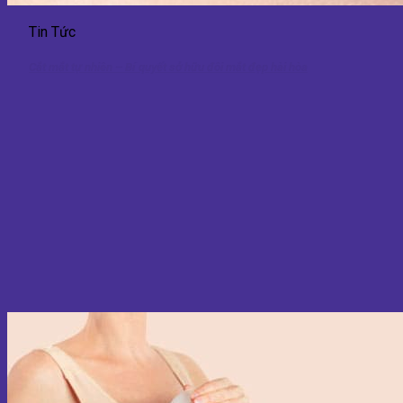
Tin Tức
Cắt mắt tự nhiên – Bí quyết sở hữu đôi mắt đẹp hài hòa