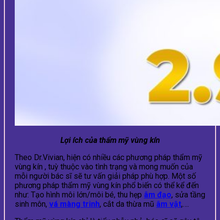
Lợi ích của thẩm mỹ vùng kín
Theo Dr.Vivian, hiện có nhiều các phương pháp thẩm mỹ
vùng kín , tuỳ thuộc vào tình trạng và mong muốn của
mỗi người bác sĩ sẽ tư vấn giải pháp phù hợp. Một số
phương pháp thẩm mỹ vùng kín phổ biến có thể kể đến
như: Tạo hình môi lớn/môi bé, thu hẹp
âm đạo
, sửa tầng
sinh môn,
vá màng trinh
, cắt da thừa mũ
âm vật
,….