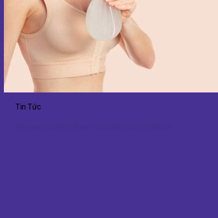
Tin Tức
Nâng ngực 6D hạn chế sẹo – Giải pháp thẩm mỹ hiện đại