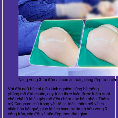
Nâng vòng 3 túi độn silicon an toàn, dáng đẹp tự nhi
Với đội ngũ bác sĩ giàu kinh nghiệm cùng hệ thống
phòng mổ đạt chuẩn, quy trình thực hiện được kiểm soát
chặt chẽ từ khâu gây mê đến chăm sóc hậu phẫu. Thẩm
mỹ Gangnam chú trọng yếu tố an toàn, thẩm mỹ và cá
nhân hóa kết quả, giúp khách hàng tự tin sở hữu vòng 3
căng tròn, cân đối và bền đẹp theo thời gian.