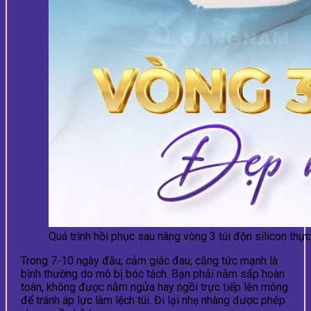
Quá trình hồi phục sau nâng vòng 3 túi độn silicon thực
Trong 7-10 ngày đầu, cảm giác đau, căng tức mạnh là
bình thường do mô bị bóc tách. Bạn phải nằm sấp hoàn
toàn, không được nằm ngửa hay ngồi trực tiếp lên mông
để tránh áp lực làm lệch túi. Đi lại nhẹ nhàng được phép