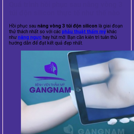
Quá trình hồi phục sau nâng vòng 3
túi độn silicon thực tế như thế nào
Hồi phục sau
nâng vòng 3 túi độn silicon
là giai đoạn
thử thách nhất so với các
phẫu thuật thẩm mỹ
khác
như
nâng ngực
hay hút mỡ. Bạn cần kiên trì tuân thủ
hướng dẫn để đạt kết quả đẹp nhất.