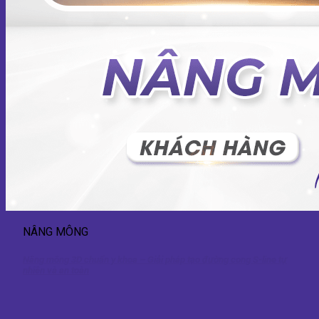
NÂNG MÔNG
Nâng mông 3D chuẩn y khoa – Giải pháp tạo đường cong S-line tự
nhiên và an toàn