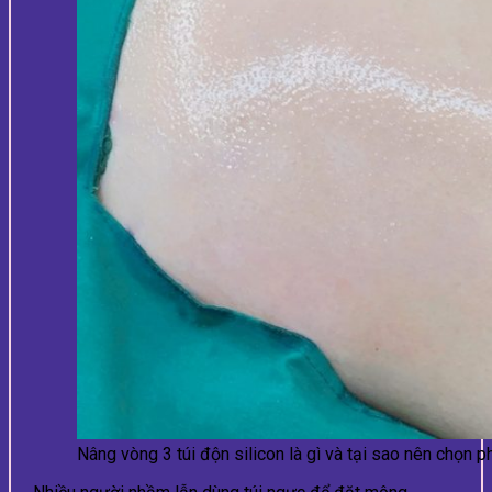
Nâng vòng 3 túi độn silicon là gì và tại sao nên chọn 