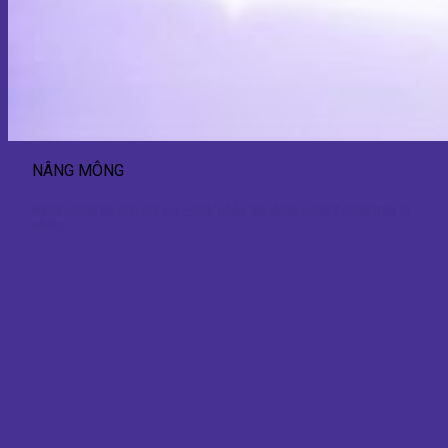
NÂNG MÔNG
Nâng mông túi độn nội soi – Giải pháp tạo dáng vòng 3 căng tròn tự
nhiên