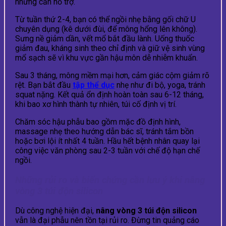
nhưng cần hỗ trợ.
Từ tuần thứ 2-4, bạn có thể ngồi nhẹ bằng gối chữ U
chuyên dụng (kê dưới đùi, để mông hổng lên không).
Sưng nề giảm dần, vết mổ bắt đầu lành. Uống thuốc
giảm đau, kháng sinh theo chỉ định và giữ vệ sinh vùng
mổ sạch sẽ vì khu vực gần hậu môn dễ nhiễm khuẩn.
Sau 3 tháng, mông mềm mại hơn, cảm giác cộm giảm rõ
rệt. Bạn bắt đầu
tập thể dục
nhẹ như đi bộ, yoga, tránh
squat nặng. Kết quả ổn định hoàn toàn sau 6-12 tháng,
khi bao xơ hình thành tự nhiên, túi cố định vị trí.
Chăm sóc hậu phẫu bao gồm mặc đồ định hình,
massage nhẹ theo hướng dẫn bác sĩ, tránh tắm bồn
hoặc bơi lội ít nhất 4 tuần. Hầu hết bệnh nhân quay lại
công việc văn phòng sau 2-3 tuần với chế độ hạn chế
ngồi.
Những rủi ro và biến chứng cần lưu ý khi nâng
vòng 3 túi độn silicon
Dù công nghệ hiện đại,
nâng vòng 3 túi độn silicon
vẫn là đại phẫu nên tồn tại rủi ro. Đừng tin quảng cáo