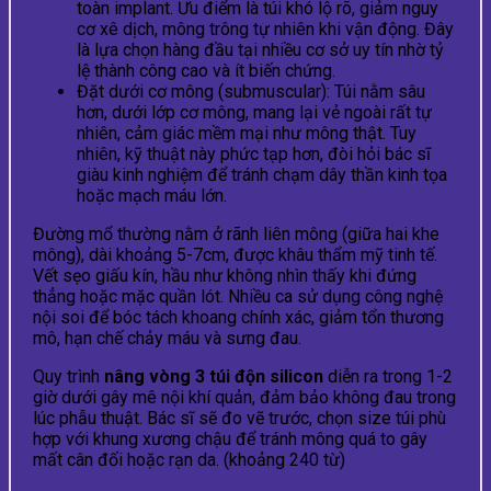
toàn implant. Ưu điểm là túi khó lộ rõ, giảm nguy
cơ xê dịch, mông trông tự nhiên khi vận động. Đây
là lựa chọn hàng đầu tại nhiều cơ sở uy tín nhờ tỷ
lệ thành công cao và ít biến chứng.
Đặt dưới cơ mông (submuscular): Túi nằm sâu
hơn, dưới lớp cơ mông, mang lại vẻ ngoài rất tự
nhiên, cảm giác mềm mại như mông thật. Tuy
nhiên, kỹ thuật này phức tạp hơn, đòi hỏi bác sĩ
giàu kinh nghiệm để tránh chạm dây thần kinh tọa
hoặc mạch máu lớn.
Đường mổ thường nằm ở rãnh liên mông (giữa hai khe
mông), dài khoảng 5-7cm, được khâu thẩm mỹ tinh tế.
Vết sẹo giấu kín, hầu như không nhìn thấy khi đứng
thẳng hoặc mặc quần lót. Nhiều ca sử dụng công nghệ
nội soi để bóc tách khoang chính xác, giảm tổn thương
mô, hạn chế chảy máu và sưng đau.
Quy trình
nâng vòng 3 túi độn silicon
diễn ra trong 1-2
giờ dưới gây mê nội khí quản, đảm bảo không đau trong
lúc phẫu thuật. Bác sĩ sẽ đo vẽ trước, chọn size túi phù
hợp với khung xương chậu để tránh mông quá to gây
mất cân đối hoặc rạn da. (khoảng 240 từ)