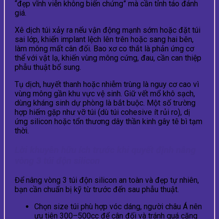
“đẹp vĩnh viễn không biến chứng” mà cần tỉnh táo đánh
giá.
Xê dịch túi xảy ra nếu vận động mạnh sớm hoặc đặt túi
sai lớp, khiến implant lệch lên trên hoặc sang hai bên,
làm mông mất cân đối. Bao xơ co thắt là phản ứng cơ
thể với vật lạ, khiến vùng mông cứng, đau, cần can thiệp
phẫu thuật bổ sung.
Tụ dịch, huyết thanh hoặc nhiễm trùng là nguy cơ cao vì
vùng mông gần khu vực vệ sinh. Giữ vết mổ khô sạch,
dùng kháng sinh dự phòng là bắt buộc. Một số trường
hợp hiếm gặp như vỡ túi (dù túi cohesive ít rủi ro), dị
ứng silicon hoặc tổn thương dây thần kinh gây tê bì tạm
thời.
Lời khuyên hữu ích trước khi quyết định nâng
vòng 3 túi độn silicon
Để nâng vòng 3 túi độn silicon an toàn và đẹp tự nhiên,
bạn cần chuẩn bị kỹ từ trước đến sau phẫu thuật.
Chọn size túi phù hợp vóc dáng, người châu Á nên
ưu tiên 300–500cc để cân đối và tránh quá căng