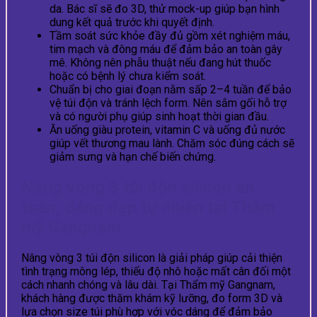
da. Bác sĩ sẽ đo 3D, thử mock-up giúp bạn hình
dung kết quả trước khi quyết định.
Tầm soát sức khỏe đầy đủ gồm xét nghiệm máu,
tim mạch và đông máu để đảm bảo an toàn gây
mê. Không nên phẫu thuật nếu đang hút thuốc
hoặc có bệnh lý chưa kiểm soát.
Chuẩn bị cho giai đoạn nằm sấp 2–4 tuần để bảo
vệ túi độn và tránh lệch form. Nên sắm gối hỗ trợ
và có người phụ giúp sinh hoạt thời gian đầu.
Ăn uống giàu protein, vitamin C và uống đủ nước
giúp vết thương mau lành. Chăm sóc đúng cách sẽ
giảm sưng và hạn chế biến chứng.
Nâng vòng 3 túi độn silicon an
toàn, dáng đẹp tự nhiên tại Thẩm
mỹ Gangnam
Nâng vòng 3 túi độn silicon là giải pháp giúp cải thiện
tình trạng mông lép, thiếu độ nhô hoặc mất cân đối một
cách nhanh chóng và lâu dài. Tại Thẩm mỹ Gangnam,
khách hàng được thăm khám kỹ lưỡng, đo form 3D và
lựa chọn size túi phù hợp với vóc dáng để đảm bảo