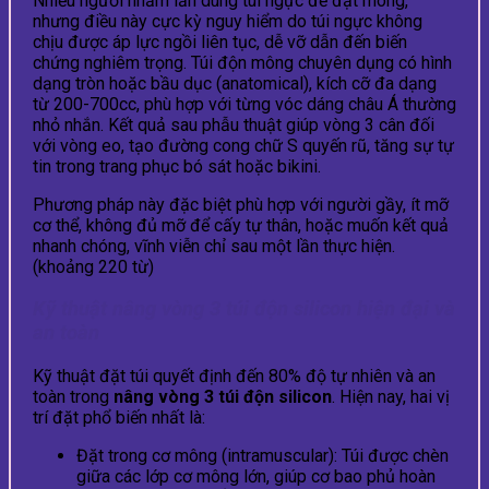
Nhiều người nhầm lẫn dùng túi ngực để đặt mông,
nhưng điều này cực kỳ nguy hiểm do túi ngực không
chịu được áp lực ngồi liên tục, dễ vỡ dẫn đến biến
chứng nghiêm trọng. Túi độn mông chuyên dụng có hình
dạng tròn hoặc bầu dục (anatomical), kích cỡ đa dạng
từ 200-700cc, phù hợp với từng vóc dáng châu Á thường
nhỏ nhắn. Kết quả sau phẫu thuật giúp vòng 3 cân đối
với vòng eo, tạo đường cong chữ S quyến rũ, tăng sự tự
tin trong trang phục bó sát hoặc bikini.
Phương pháp này đặc biệt phù hợp với người gầy, ít mỡ
cơ thể, không đủ mỡ để cấy tự thân, hoặc muốn kết quả
nhanh chóng, vĩnh viễn chỉ sau một lần thực hiện.
(khoảng 220 từ)
Kỹ thuật nâng vòng 3 túi độn silicon hiện đại và
an toàn
Kỹ thuật đặt túi quyết định đến 80% độ tự nhiên và an
toàn trong
nâng vòng 3 túi độn silicon
. Hiện nay, hai vị
trí đặt phổ biến nhất là:
Đặt trong cơ mông (intramuscular): Túi được chèn
giữa các lớp cơ mông lớn, giúp cơ bao phủ hoàn