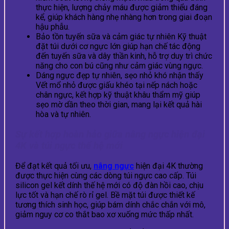
thực hiện, lượng chảy máu được giảm thiểu đáng
kể, giúp khách hàng nhẹ nhàng hơn trong giai đoạn
hậu phẫu.
Bảo tồn tuyến sữa và cảm giác tự nhiên Kỹ thuật
đặt túi dưới cơ ngực lớn giúp hạn chế tác động
đến tuyến sữa và dây thần kinh, hỗ trợ duy trì chức
năng cho con bú cũng như cảm giác vùng ngực.
Dáng ngực đẹp tự nhiên, sẹo nhỏ khó nhận thấy
Vết mổ nhỏ được giấu khéo tại nếp nách hoặc
chân ngực, kết hợp kỹ thuật khâu thẩm mỹ giúp
sẹo mờ dần theo thời gian, mang lại kết quả hài
hòa và tự nhiên.
Sự kết hợp hoàn hảo giữa nâng ngực hiện đại
4K và túi ngực thế hệ mới
Để đạt kết quả tối ưu,
nâng ngực
hiện đại 4K thường
được thực hiện cùng các dòng túi ngực cao cấp. Túi
silicon gel kết dính thế hệ mới có độ đàn hồi cao, chịu
lực tốt và hạn chế rò rỉ gel. Bề mặt túi được thiết kế
tương thích sinh học, giúp bám dính chắc chắn với mô,
giảm nguy cơ co thắt bao xơ xuống mức thấp nhất.