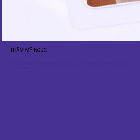
THẨM MỸ NGỰC
Nâng ngực nội soi dáng tự nhiên 4K – Giải pháp tăng vòng 1 hiện đại
và an toàn