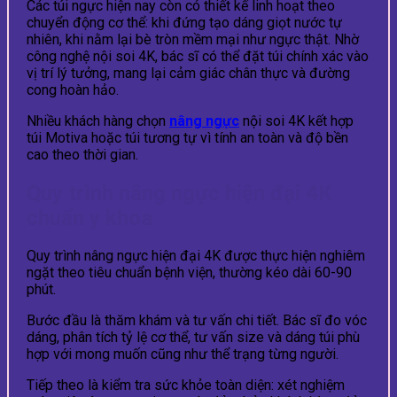
Các túi ngực hiện nay còn có thiết kế linh hoạt theo
chuyển động cơ thể: khi đứng tạo dáng giọt nước tự
nhiên, khi nằm lại bè tròn mềm mại như ngực thật. Nhờ
công nghệ nội soi 4K, bác sĩ có thể đặt túi chính xác vào
vị trí lý tưởng, mang lại cảm giác chân thực và đường
cong hoàn hảo.
Nhiều khách hàng chọn
nâng ngực
nội soi 4K kết hợp
túi Motiva hoặc túi tương tự vì tính an toàn và độ bền
cao theo thời gian.
Quy trình nâng ngực hiện đại 4K
chuẩn y khoa
Quy trình nâng ngực hiện đại 4K được thực hiện nghiêm
ngặt theo tiêu chuẩn bệnh viện, thường kéo dài 60-90
phút.
Bước đầu là thăm khám và tư vấn chi tiết. Bác sĩ đo vóc
dáng, phân tích tỷ lệ cơ thể, tư vấn size và dáng túi phù
hợp với mong muốn cũng như thể trạng từng người.
Tiếp theo là kiểm tra sức khỏe toàn diện: xét nghiệm