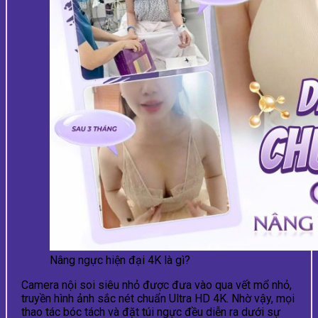
Nâng ngực hiện đại 4K là gì?
Camera nội soi siêu nhỏ được đưa vào qua vết mổ nhỏ,
truyền hình ảnh sắc nét chuẩn Ultra HD 4K. Nhờ vậy, mọi
thao tác bóc tách và đặt túi ngực đều diễn ra dưới sự