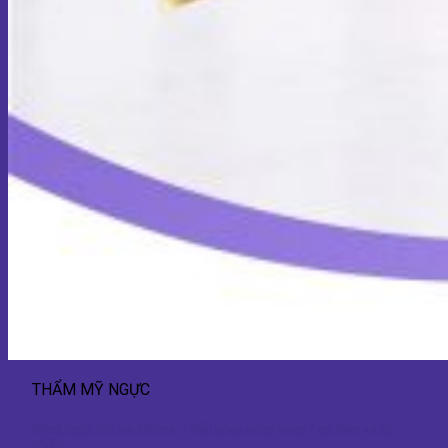
THẨM MỸ NGỰC
Nâng ngực nội soi Motiva – Giải pháp nâng vòng 1 an toàn và tự
nhiên