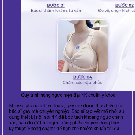
Quy trình nâng ngực hiện đại 4K chuẩn y khoa
Khi vào phòng mổ vô trùng, gây mê được thực hiện bởi
bác sĩ gây mê chuyên nghiệp. Bác sĩ tạo vết mổ nhỏ, sử
dụng thiết bị nội soi 4K để bóc tách khoang ngực chính
xác, sau đó đặt túi ngực bằng phễu chuyên dụng theo
kỹ thuật “không chạm” để hạn chế nhiễm khuẩn tối đa.