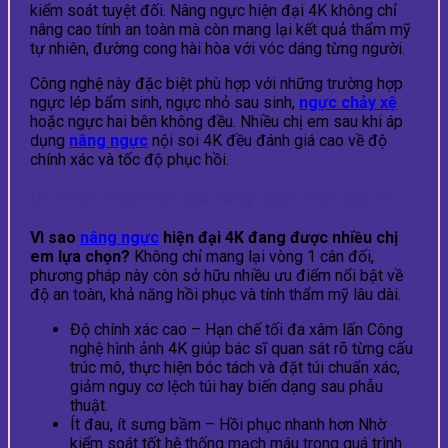
kiểm soát tuyệt đối. Nâng ngực hiện đại 4K không chỉ
nâng cao tính an toàn mà còn mang lại kết quả thẩm mỹ
tự nhiên, đường cong hài hòa với vóc dáng từng người.
Công nghệ này đặc biệt phù hợp với những trường hợp
ngực lép bẩm sinh, ngực nhỏ sau sinh,
ngực chảy xệ
hoặc ngực hai bên không đều. Nhiều chị em sau khi áp
dụng
nâng ngực
nội soi 4K đều đánh giá cao về độ
chính xác và tốc độ phục hồi.
Ưu điểm vượt trội của nâng ngực hiện đại 4K
Vì sao
nâng ngực
hiện đại 4K đang được nhiều chị
em lựa chọn?
Không chỉ mang lại vòng 1 cân đối,
phương pháp này còn sở hữu nhiều ưu điểm nổi bật về
độ an toàn, khả năng hồi phục và tính thẩm mỹ lâu dài.
Độ chính xác cao – Hạn chế tối đa xâm lấn Công
nghệ hình ảnh 4K giúp bác sĩ quan sát rõ từng cấu
trúc mô, thực hiện bóc tách và đặt túi chuẩn xác,
giảm nguy cơ lệch túi hay biến dạng sau phẫu
thuật.
Ít đau, ít sưng bầm – Hồi phục nhanh hơn Nhờ
kiểm soát tốt hệ thống mạch máu trong quá trình