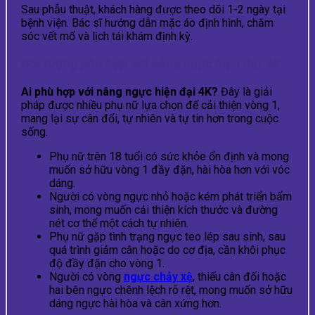
Sau phẫu thuật, khách hàng được theo dõi 1-2 ngày tại
bệnh viện. Bác sĩ hướng dẫn mặc áo định hình, chăm
sóc vết mổ và lịch tái khám định kỳ.
Đối tượng phù hợp với nâng ngực hiện đại 4K
Ai phù hợp với nâng ngực hiện đại 4K?
Đây là giải
pháp được nhiều phụ nữ lựa chọn để cải thiện vòng 1,
mang lại sự cân đối, tự nhiên và tự tin hơn trong cuộc
sống.
Phụ nữ trên 18 tuổi có sức khỏe ổn định và mong
muốn sở hữu vòng 1 đầy đặn, hài hòa hơn với vóc
dáng.
Người có vòng ngực nhỏ hoặc kém phát triển bẩm
sinh, mong muốn cải thiện kích thước và đường
nét cơ thể một cách tự nhiên.
Phụ nữ gặp tình trạng ngực teo lép sau sinh, sau
quá trình giảm cân hoặc do cơ địa, cần khôi phục
độ đầy đặn cho vòng 1.
Người có vòng
ngực chảy xệ
, thiếu cân đối hoặc
hai bên ngực chênh lệch rõ rệt, mong muốn sở hữu
dáng ngực hài hòa và cân xứng hơn.