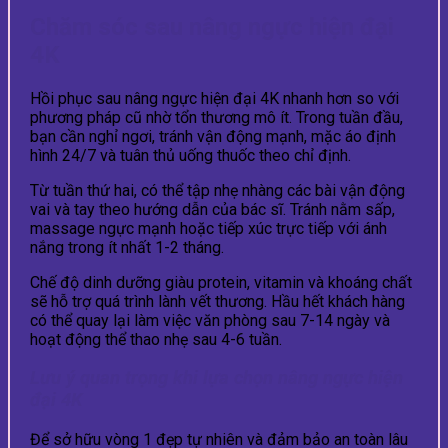
Chăm sóc sau nâng ngực hiện đại
4K
Hồi phục sau nâng ngực hiện đại 4K nhanh hơn so với
phương pháp cũ nhờ tổn thương mô ít. Trong tuần đầu,
bạn cần nghỉ ngơi, tránh vận động mạnh, mặc áo định
hình 24/7 và tuân thủ uống thuốc theo chỉ định.
Từ tuần thứ hai, có thể tập nhẹ nhàng các bài vận động
vai và tay theo hướng dẫn của bác sĩ. Tránh nằm sấp,
massage ngực mạnh hoặc tiếp xúc trực tiếp với ánh
nắng trong ít nhất 1-2 tháng.
Chế độ dinh dưỡng giàu protein, vitamin và khoáng chất
sẽ hỗ trợ quá trình lành vết thương. Hầu hết khách hàng
có thể quay lại làm việc văn phòng sau 7-14 ngày và
hoạt động thể thao nhẹ sau 4-6 tuần.
Lưu ý quan trọng khi lựa chọn nâng ngực hiện
đại 4K
Để sở hữu vòng 1 đẹp tự nhiên và đảm bảo an toàn lâu