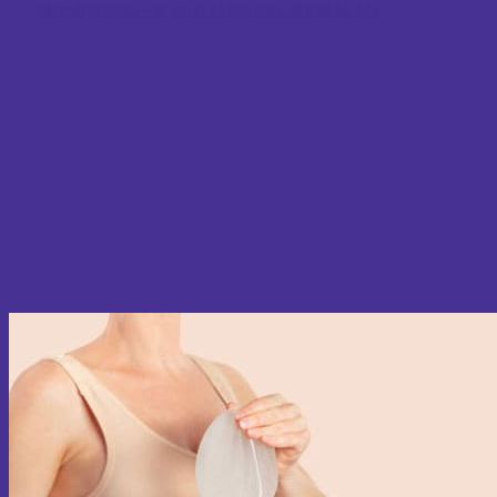
Cắt mắt tự nhiên – Bí quyết sở hữu đôi mắt đẹp hài hòa