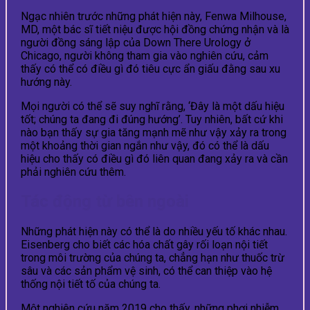
Ngạc nhiên trước những phát hiện này, Fenwa Milhouse,
MD, một bác sĩ tiết niệu được hội đồng chứng nhận và là
người đồng sáng lập của Down There Urology ở
Chicago, người không tham gia vào nghiên cứu, cảm
thấy có thể có điều gì đó tiêu cực ẩn giấu đằng sau xu
hướng này.
Mọi người có thể sẽ suy nghĩ rằng, ‘Đây là một dấu hiệu
tốt; chúng ta đang đi đúng hướng’. Tuy nhiên, bất cứ khi
nào bạn thấy sự gia tăng mạnh mẽ như vậy xảy ra trong
một khoảng thời gian ngắn như vậy, đó có thể là dấu
hiệu cho thấy có điều gì đó liên quan đang xảy ra và cần
phải nghiên cứu thêm.
Tác động từ bên ngoài
Những phát hiện này có thể là do nhiều yếu tố khác nhau.
Eisenberg cho biết các hóa chất gây rối loạn nội tiết
trong môi trường của chúng ta, chẳng hạn như thuốc trừ
sâu và các sản phẩm vệ sinh, có thể can thiệp vào hệ
thống nội tiết tố của chúng ta.
Một nghiên cứu năm 2019 cho thấy, những phơi nhiễm