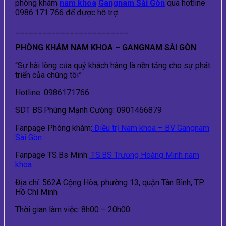
phòng khám
nam khoa
Gangnam Sài Gòn
qua hotline
0986.171.766 để được hỗ trợ.
_________________________
PHÒNG KHÁM NAM KHOA – GANGNAM SÀI GÒN
“Sự hài lòng của quý khách hàng là nền tảng cho sự phát
triển của chúng tôi”
Hotline: 0986171766
SDT BS.Phùng Mạnh Cường: 0901466879
Fanpage Phòng khám:
Điều trị Nam khoa – BV Gangnam
Sài Gòn
Fanpage TS.Bs Minh:
TS.BS Trương Hoàng Minh nam
khoa
Địa chỉ: 562A Cộng Hòa, phường 13, quận Tân Bình, TP.
Hồ Chí Minh
Thời gian làm việc: 8h00 – 20h00