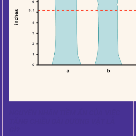
NGUYÊN NHÂN TIỀM ẨN CỦA VIỆC
TĂNG CHIỀU DÀI DƯƠNG VẬT LÀ
GÌ?