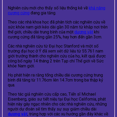
Nghiên cứu mới cho thấy số liệu thống kê về
khả năng
cương cứng
đang gia tăng.
Theo các nhà khoa học đã phân tích các nghiên cứu về
sức khỏe nam giới kéo dài gần 30 năm từ khắp nơi trên
thế giới, chiều dài trung bình của một
dương vật
khi
cương cứng đã tăng gần 25%, hay hơn đến gần 3cm.
Các nhà nghiên cứu từ Đại học Stanford và một số
trường đại học ở Ý đã xem xét dữ liệu từ 55.761 nam
giới trưởng thành cho nghiên cứu của họ, kết quả được
công bố ngày 14 tháng 2 trên Tạp chí Thế giới về Sức
khỏe Nam giới.
Họ phát hiện ra rằng tổng chiều dài cương cứng trung
bình đã tăng từ 11.76cm lên 14.7cm trong ba thập kỷ
qua.
Theo tác giả nghiên cứu cấp cao, Tiến sĩ Michael
Eisenberg, giáo sư tiết niệu tại Đại học California, phát
hiện này gây ngạc nhiên cho các nhà nghiên cứu, những
người dự đoán sẽ tìm thấy sự suy giảm chiều dài
dương vật
, trùng hợp với các xu hướng gần đây khác về