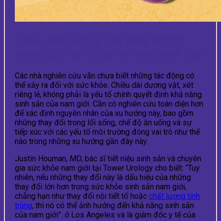
Chiều dài dương vật tăng không
mang đến lợi ích gì về việc sinh sản
Các nhà nghiên cứu vẫn chưa biết những tác động có
thể xảy ra đối với sức khỏe. Chiều dài dương vật, xét
riêng lẻ, không phải là yếu tố chính quyết định khả năng
sinh sản của nam giới. Cần có nghiên cứu toàn diện hơn
để xác định nguyên nhân của xu hướng này, bao gồm
những thay đổi trong lối sống, chế độ ăn uống và sự
tiếp xúc với các yếu tố môi trường đóng vai trò như thế
nào trong những xu hướng gần đây này.
Justin Houman, MD, bác sĩ tiết niệu sinh sản và chuyên
gia sức khỏe nam giới tại Tower Urology cho biết: “Tuy
nhiên, nếu những thay đổi này là dấu hiệu của những
thay đổi lớn hơn trong sức khỏe sinh sản nam giới,
chẳng hạn như thay đổi nội tiết tố hoặc
chất lượng tinh
trùng
, thì nó có thể ảnh hưởng đến khả năng sinh sản
của nam giới”. ở Los Angeles và là giám đốc y tế của