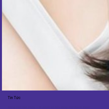
Tin Tức
Nâng mũi Hàn Quốc – Bí quyết sở hữu dáng mũi thanh thoát