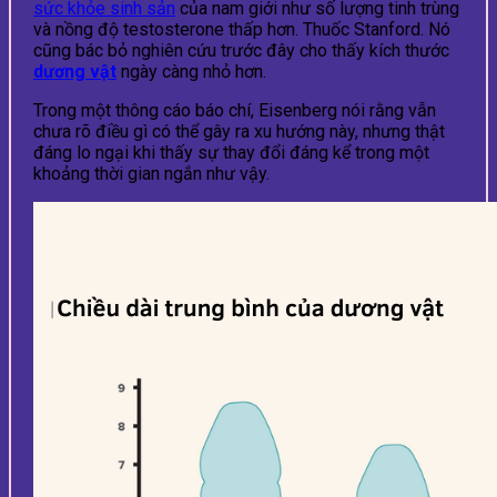
sức khỏe sinh sản
của nam giới như số lượng tinh trùng
và nồng độ testosterone thấp hơn. Thuốc Stanford. Nó
cũng bác bỏ nghiên cứu trước đây cho thấy kích thước
dương vật
ngày càng nhỏ hơn.
Trong một thông cáo báo chí, Eisenberg nói rằng vẫn
chưa rõ điều gì có thể gây ra xu hướng này, nhưng thật
đáng lo ngại khi thấy sự thay đổi đáng kể trong một
khoảng thời gian ngắn như vậy.