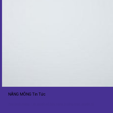
NÂNG MÔNG Tin Tức
Tạo hình mông – Bí quyết sở hữu vòng 3 căng tròn, quyến rũ