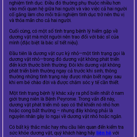
nghiệm tình dục. Điều đó thường phụ thuộc nhiều hơn
vào mối quan hệ giữa hai người và vào việc cả hai người
cố gắng làm cho mỗi trải nghiệm tình dục trở nên thú vị
và thỏa mãn cho cả hai người.
Cuối cùng, có một số tình trạng bệnh lý hiếm gặp về
dương vật mà một người nên trao đổi với bác sĩ của
mình (đặc biệt là bác sĩ tiết niệu).
Đầu tiên là dương vật cực kỳ nhỏ—một tình trạng gọi là
dương vật nhỏ—trong đó dương vật không phát triển
đến kích thước bình thường. Đôi khi dương vật không
phát triển bình thường ngay cả trước khi sinh; thông
thường những tình trạng này được nhận biết ngay sau
khi em bé chào đời và được chăm sóc y tế cần thiết.
Một tình trạng bệnh lý khác xảy ra phổ biến nhất ở nam
giới trung niên là Bệnh Peyronie. Trong vấn đề này,
dương vật phát triển mô sẹo có thể khiến nó nhỏ hơn
hoặc cong bất thường – nhưng đây không phải là
nguyên nhân gây lo ngại về dương vật nhỏ hoặc ngắn.
Có bất kỳ thắc mắc hay nhu cầu liên quan đến kiểm tra
sức khỏe dương vật, quý khách hàng hãy
liên hệ
với