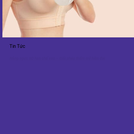
Tin Tức
Nâng ngực 6D hạn chế sẹo – Giải pháp thẩm mỹ hiện đại