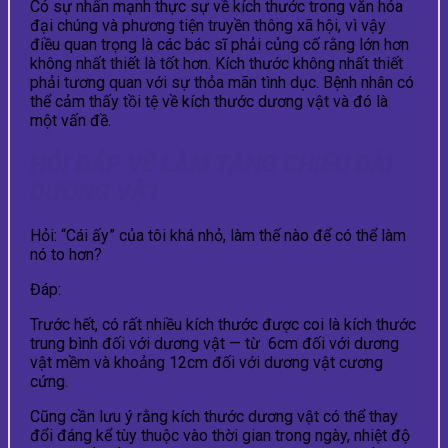
Có sự nhấn mạnh thực sự về kích thước trong văn hóa
đại chúng và phương tiện truyền thông xã hội, vì vậy
điều quan trọng là các bác sĩ phải củng cố rằng lớn hơn
không nhất thiết là tốt hơn. Kích thước không nhất thiết
phải tương quan với sự thỏa mãn tình dục. Bệnh nhân có
thể cảm thấy tồi tệ về kích thước dương vật và đó là
một vấn đề.
HỎI ĐÁP VỀ LÀM TĂNG CHIỀU DÀI
DƯƠNG VẬT
Hỏi: “Cái ấy” của tôi khá nhỏ, làm thế nào để có thể làm
nó to hơn?
Đáp:
Trước hết, có rất nhiều kích thước được coi là kích thước
trung bình đối với dương vật — từ 6cm đối với dương
vật mềm và khoảng 12cm đối với dương vật cương
cứng.
Cũng cần lưu ý rằng kích thước dương vật có thể thay
đổi đáng kể tùy thuộc vào thời gian trong ngày, nhiệt độ