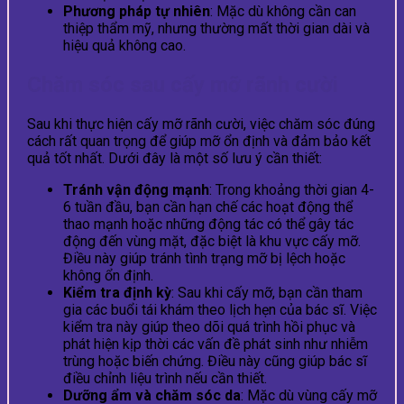
Phương pháp tự nhiên
: Mặc dù không cần can
thiệp thẩm mỹ, nhưng thường mất thời gian dài và
hiệu quả không cao.
Chăm sóc sau cấy mỡ rãnh cười
Sau khi thực hiện cấy mỡ rãnh cười, việc chăm sóc đúng
cách rất quan trọng để giúp mỡ ổn định và đảm bảo kết
quả tốt nhất. Dưới đây là một số lưu ý cần thiết:
Tránh vận động mạnh
: Trong khoảng thời gian 4-
6 tuần đầu, bạn cần hạn chế các hoạt động thể
thao mạnh hoặc những động tác có thể gây tác
động đến vùng mặt, đặc biệt là khu vực cấy mỡ.
Điều này giúp tránh tình trạng mỡ bị lệch hoặc
không ổn định.
Kiểm tra định kỳ
: Sau khi cấy mỡ, bạn cần tham
gia các buổi tái khám theo lịch hẹn của bác sĩ. Việc
kiểm tra này giúp theo dõi quá trình hồi phục và
phát hiện kịp thời các vấn đề phát sinh như nhiễm
trùng hoặc biến chứng. Điều này cũng giúp bác sĩ
điều chỉnh liệu trình nếu cần thiết.
Dưỡng ẩm và chăm sóc da
: Mặc dù vùng cấy mỡ