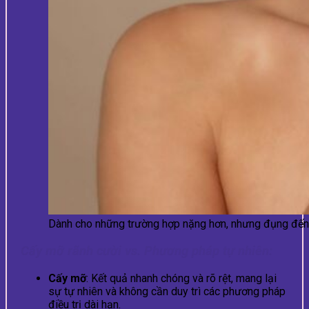
Dành cho những trường hợp nặng hơn, nhưng đụng đến
Cấy mỡ rãnh cười vs. Phương pháp tự nhiên:
Cấy mỡ
: Kết quả nhanh chóng và rõ rệt, mang lại
sự tự nhiên và không cần duy trì các phương pháp
điều trị dài hạn.