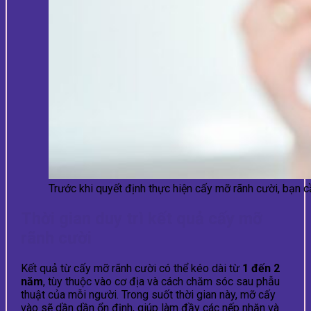
Trước khi quyết định thực hiện cấy mỡ rãnh cười, bạn c
Thời gian duy trì kết quả cấy mỡ
rãnh cười
Kết quả từ cấy mỡ rãnh cười có thể kéo dài từ
1 đến 2
năm
, tùy thuộc vào cơ địa và cách chăm sóc sau phẫu
thuật của mỗi người. Trong suốt thời gian này, mỡ cấy
vào sẽ dần dần ổn định, giúp làm đầy các nếp nhăn và