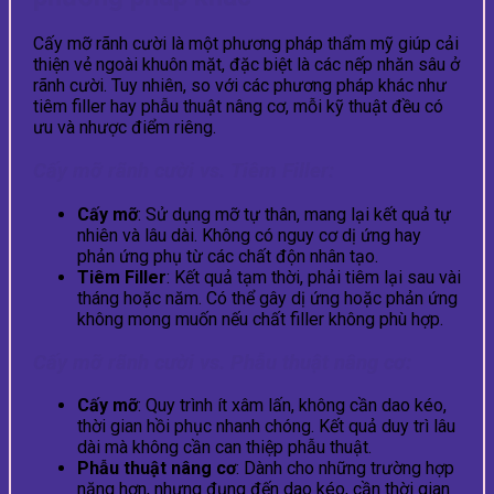
Cấy mỡ rãnh cười là một phương pháp thẩm mỹ giúp cải
thiện vẻ ngoài khuôn mặt, đặc biệt là các nếp nhăn sâu ở
rãnh cười. Tuy nhiên, so với các phương pháp khác như
tiêm filler hay phẫu thuật nâng cơ, mỗi kỹ thuật đều có
ưu và nhược điểm riêng.
Cấy mỡ rãnh cười vs. Tiêm Filler:
Cấy mỡ
: Sử dụng mỡ tự thân, mang lại kết quả tự
nhiên và lâu dài. Không có nguy cơ dị ứng hay
phản ứng phụ từ các chất độn nhân tạo.
Tiêm Filler
: Kết quả tạm thời, phải tiêm lại sau vài
tháng hoặc năm. Có thể gây dị ứng hoặc phản ứng
không mong muốn nếu chất filler không phù hợp.
Cấy mỡ rãnh cười vs. Phẫu thuật nâng cơ:
Cấy mỡ
: Quy trình ít xâm lấn, không cần dao kéo,
thời gian hồi phục nhanh chóng. Kết quả duy trì lâu
dài mà không cần can thiệp phẫu thuật.
Phẫu thuật nâng cơ
: Dành cho những trường hợp
nặng hơn, nhưng đụng đến dao kéo, cần thời gian