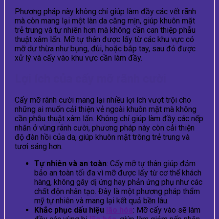
Phương pháp này không chỉ giúp làm đầy các vết rãnh
mà còn mang lại một làn da căng mịn, giúp khuôn mặt
trẻ trung và tự nhiên hơn mà không cần can thiệp phẫu
thuật xâm lấn. Mỡ tự thân được lấy từ các khu vực có
mỡ dư thừa như bụng, đùi, hoặc bắp tay, sau đó được
xử lý và cấy vào khu vực cần làm đầy.
Lợi ích của cấy mỡ rãnh cười
Cấy mỡ rãnh cười mang lại nhiều lợi ích vượt trội cho
những ai muốn cải thiện vẻ ngoài khuôn mặt mà không
cần phẫu thuật xâm lấn. Không chỉ giúp làm đầy các nếp
nhăn ở vùng rãnh cười, phương pháp này còn cải thiện
độ đàn hồi của da, giúp khuôn mặt trông trẻ trung và
tươi sáng hơn.
Tự nhiên và an toàn
: Cấy mỡ tự thân giúp đảm
bảo an toàn tối đa vì mỡ được lấy từ cơ thể khách
hàng, không gây dị ứng hay phản ứng phụ như các
chất độn nhân tạo. Đây là một phương pháp thẩm
mỹ tự nhiên và mang lại kết quả bền lâu.
Khắc phục dấu hiệu
lão hóa
: Mỡ cấy vào sẽ làm