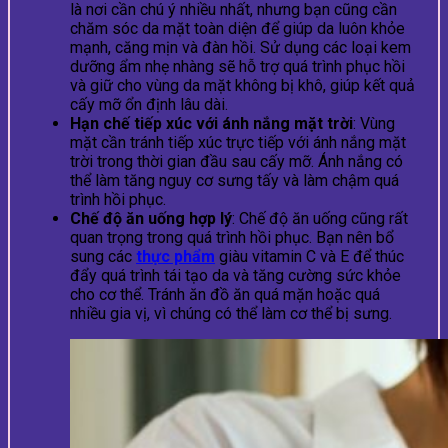
là nơi cần chú ý nhiều nhất, nhưng bạn cũng cần
chăm sóc da mặt toàn diện để giúp da luôn khỏe
mạnh, căng mịn và đàn hồi. Sử dụng các loại kem
dưỡng ẩm nhẹ nhàng sẽ hỗ trợ quá trình phục hồi
và giữ cho vùng da mặt không bị khô, giúp kết quả
cấy mỡ ổn định lâu dài.
Hạn chế tiếp xúc với ánh nắng mặt trời
: Vùng
mặt cần tránh tiếp xúc trực tiếp với ánh nắng mặt
trời trong thời gian đầu sau cấy mỡ. Ánh nắng có
thể làm tăng nguy cơ sưng tấy và làm chậm quá
trình hồi phục.
Chế độ ăn uống hợp lý
: Chế độ ăn uống cũng rất
quan trọng trong quá trình hồi phục. Bạn nên bổ
sung các
thực phẩm
giàu vitamin C và E để thúc
đẩy quá trình tái tạo da và tăng cường sức khỏe
cho cơ thể. Tránh ăn đồ ăn quá mặn hoặc quá
nhiều gia vị, vì chúng có thể làm cơ thể bị sưng.