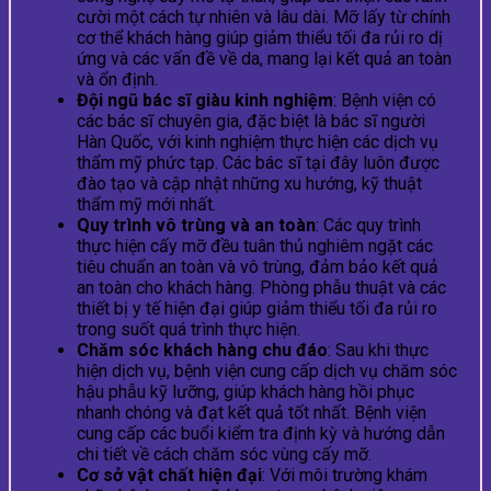
cười một cách tự nhiên và lâu dài. Mỡ lấy từ chính
cơ thể khách hàng giúp giảm thiểu tối đa rủi ro dị
ứng và các vấn đề về da, mang lại kết quả an toàn
và ổn định.
Đội ngũ bác sĩ giàu kinh nghiệm
: Bệnh viện có
các bác sĩ chuyên gia, đặc biệt là bác sĩ người
Hàn Quốc, với kinh nghiệm thực hiện các dịch vụ
thẩm mỹ phức tạp. Các bác sĩ tại đây luôn được
đào tạo và cập nhật những xu hướng, kỹ thuật
thẩm mỹ mới nhất.
Quy trình vô trùng và an toàn
: Các quy trình
thực hiện cấy mỡ đều tuân thủ nghiêm ngặt các
tiêu chuẩn an toàn và vô trùng, đảm bảo kết quả
an toàn cho khách hàng. Phòng phẫu thuật và các
thiết bị y tế hiện đại giúp giảm thiểu tối đa rủi ro
trong suốt quá trình thực hiện.
Chăm sóc khách hàng chu đáo
: Sau khi thực
hiện dịch vụ, bệnh viện cung cấp dịch vụ chăm sóc
hậu phẫu kỹ lưỡng, giúp khách hàng hồi phục
nhanh chóng và đạt kết quả tốt nhất. Bệnh viện
cung cấp các buổi kiểm tra định kỳ và hướng dẫn
chi tiết về cách chăm sóc vùng cấy mỡ.
Cơ sở vật chất hiện đại
: Với môi trường khám