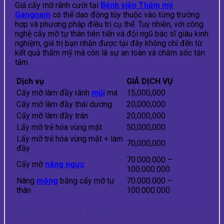
Giá cấy mỡ rãnh cười tại
Bệnh viện Thẩm mỹ
Gangnam
có thể dao động tùy thuộc vào từng trường
hợp và phương pháp điều trị cụ thể. Tuy nhiên, với công
nghệ cấy mỡ tự thân tiên tiến và đội ngũ bác sĩ giàu kinh
nghiệm, giá trị bạn nhận được tại đây không chỉ đến từ
kết quả thẩm mỹ mà còn là sự an toàn và chăm sóc tận
tâm.
Dịch vụ
GIÁ DỊCH VỤ
Cấy mỡ làm đầy rãnh
mũi
má
15,000,000
Cấy mỡ làm đầy thái dương
20,000,000
Cấy mỡ làm đầy trán
20,000,000
Lấy mỡ trẻ hóa vùng mặt
50,000,000
Lấy mỡ trẻ hóa vùng mặt + làm
70,000,000
đầy
70.000.000 –
Cấy mỡ
nâng ngực
100.000.000
Nâng
mông
bằng cấy mỡ tự
70.000.000 –
thân
100.000.000
Cấy mỡ rãnh cười là phương pháp