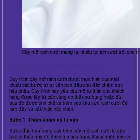
Cấy mỡ rãnh cười mang lại nhiều lợi ích vượt trội cho 
Quy trình cấy mỡ rãnh cười
Quy trình cấy mỡ rãnh cười được thực hiện qua một
chuỗi các bước từ tư vấn ban đầu cho đến chăm sóc
hậu phẫu. Quy trình này yêu cầu mỡ tự thân của khách
hàng được lấy từ các vùng cơ thể như bụng hoặc đùi,
sau đó được tinh chế và tiêm vào khu vực rãnh cười để
làm đầy và cải thiện nếp nhăn.
Bước 1: Thăm khám và tư vấn
Bước đầu tiên trong quy trình cấy mỡ rãnh cười là gặp
bác sĩ thẩm mỹ để đánh giá tình trạng khuôn mặt. Bác sĩ