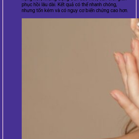
phục hồi lâu dài. Kết quả có thể nhanh chóng,
nhưng tốn kém và có nguy cơ biến chứng cao hơn.