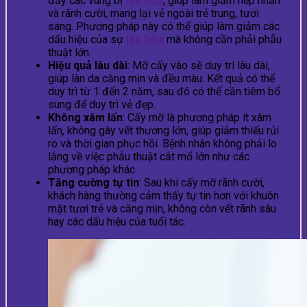
đầy các vùng bị
lão hóa
, giúp làm giảm nếp nhăn
và rãnh cười, mang lại vẻ ngoài trẻ trung, tươi
sáng. Phương pháp này có thể giúp làm giảm các
dấu hiệu của sự
lão hóa
mà không cần phải phẫu
thuật lớn.
Hiệu quả lâu dài
: Mỡ cấy vào sẽ duy trì lâu dài,
giúp làn da căng mịn và đều màu. Kết quả có thể
duy trì từ 1 đến 2 năm, sau đó có thể cần tiêm bổ
sung để duy trì vẻ đẹp.
Không xâm lấn
: Cấy mỡ là phương pháp ít xâm
lấn, không gây vết thương lớn, giúp giảm thiểu rủi
ro và thời gian phục hồi. Bệnh nhân không phải lo
lắng về việc phẫu thuật cắt mổ lớn như các
phương pháp khác.
Tăng cường tự tin
: Sau khi cấy mỡ rãnh cười,
khách hàng thường cảm thấy tự tin hơn với khuôn
mặt tươi trẻ và căng mịn, không còn vết rãnh sâu
hay các dấu hiệu của tuổi tác.