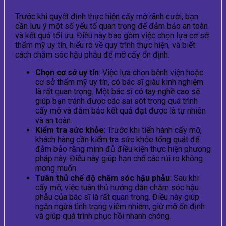
Trước khi quyết định thực hiện cấy mỡ rãnh cười, bạn
cần lưu ý một số yếu tố quan trọng để đảm bảo an toàn
và kết quả tối ưu. Điều này bao gồm việc chọn lựa cơ sở
thẩm mỹ uy tín, hiểu rõ về quy trình thực hiện, và biết
cách chăm sóc hậu phẫu để mỡ cấy ổn định.
Chọn cơ sở uy tín
: Việc lựa chọn bệnh viện hoặc
cơ sở thẩm mỹ uy tín, có bác sĩ giàu kinh nghiệm
là rất quan trọng. Một bác sĩ có tay nghề cao sẽ
giúp bạn tránh được các sai sót trong quá trình
cấy mỡ và đảm bảo kết quả đạt được là tự nhiên
và an toàn.
Kiểm tra sức khỏe
: Trước khi tiến hành cấy mỡ,
khách hàng cần kiểm tra sức khỏe tổng quát để
đảm bảo rằng mình đủ điều kiện thực hiện phương
pháp này. Điều này giúp hạn chế các rủi ro không
mong muốn.
Tuân thủ chế độ chăm sóc hậu phẫu
: Sau khi
cấy mỡ, việc tuân thủ hướng dẫn chăm sóc hậu
phẫu của bác sĩ là rất quan trọng. Điều này giúp
ngăn ngừa tình trạng viêm nhiễm, giữ mỡ ổn định
và giúp quá trình phục hồi nhanh chóng.