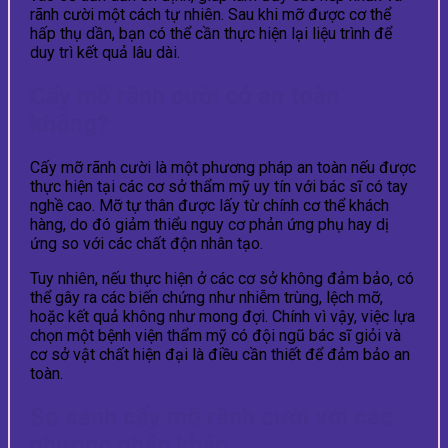
rãnh cười một cách tự nhiên. Sau khi mỡ được cơ thể
hấp thụ dần, bạn có thể cần thực hiện lại liệu trình để
duy trì kết quả lâu dài.
Cấy mỡ rãnh cười có an toàn
không?
Cấy mỡ rãnh cười là một phương pháp an toàn nếu được
thực hiện tại các cơ sở thẩm mỹ uy tín với bác sĩ có tay
nghề cao. Mỡ tự thân được lấy từ chính cơ thể khách
hàng, do đó giảm thiểu nguy cơ phản ứng phụ hay dị
ứng so với các chất độn nhân tạo.
Tuy nhiên, nếu thực hiện ở các cơ sở không đảm bảo, có
thể gây ra các biến chứng như nhiễm trùng, lệch mỡ,
hoặc kết quả không như mong đợi. Chính vì vậy, việc lựa
chọn một bệnh viện thẩm mỹ có đội ngũ bác sĩ giỏi và
cơ sở vật chất hiện đại là điều cần thiết để đảm bảo an
toàn.
So sánh cấy mỡ rãnh cười với các
phương pháp khác