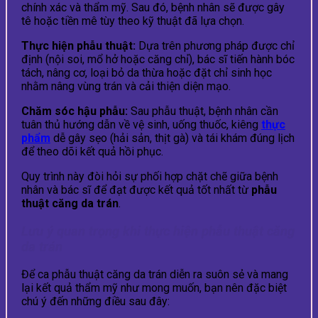
chính xác và thẩm mỹ. Sau đó, bệnh nhân sẽ được gây
tê hoặc tiền mê tùy theo kỹ thuật đã lựa chọn.
Thực hiện phẫu thuật:
Dựa trên phương pháp được chỉ
định (nội soi, mổ hở hoặc căng chỉ), bác sĩ tiến hành bóc
tách, nâng cơ, loại bỏ da thừa hoặc đặt chỉ sinh học
nhằm nâng vùng trán và cải thiện diện mạo.
Chăm sóc hậu phẫu:
Sau phẫu thuật, bệnh nhân cần
tuân thủ hướng dẫn về vệ sinh, uống thuốc, kiêng
thực
phẩm
dễ gây sẹo (hải sản, thịt gà) và tái khám đúng lịch
để theo dõi kết quả hồi phục.
Quy trình này đòi hỏi sự phối hợp chặt chẽ giữa bệnh
nhân và bác sĩ để đạt được kết quả tốt nhất từ
phẫu
thuật căng da trán
.
Lưu ý quan trọng khi thực hiện phẫu thuật căng
da trán
Để ca phẫu thuật căng da trán diễn ra suôn sẻ và mang
lại kết quả thẩm mỹ như mong muốn, bạn nên đặc biệt
chú ý đến những điều sau đây: