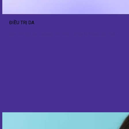
ĐIỀU TRỊ DA
Căng chỉ sinh học collagen: Giải pháp trẻ hóa da không phẫu thuật