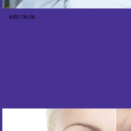
ĐIỀU TRỊ DA
Điều trị da công nghệ cao: Giải pháp làm đẹp hiện đại và hiệu quả