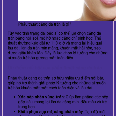
Phẫu thuật căng da trán là gì?
Tùy vào tình trạng da, bác sĩ có thể lựa chọn căng da
trán bằng nội soi, mổ hở hoặc căng chỉ sinh học. Thủ
thuật thường kéo dài từ 1–3 giờ và mang lại hiệu quả
lâu dài: làn da trán mịn màng, khuôn mặt hài hòa, sẹo
được giấu khéo léo. Đây là lựa chọn lý tưởng cho những
ai muốn trẻ hóa gương mặt toàn diện.
Ưu điểm nổi bật của phẫu thuật căng da trán
Phẫu thuật căng da trán sở hữu nhiều ưu điểm nổi bật,
giúp nó trở thành giải pháp lý tưởng cho những ai muốn
trẻ hóa khuôn mặt một cách toàn diện và lâu dài.
Xóa nếp nhăn vùng trán:
Giúp làm phẳng các nếp
gấp sâu, mang lại làn da căng mịn, đều màu và trẻ
trung hơn.
Khắc phục sụp mí, nâng chân mày:
Tạo độ mở