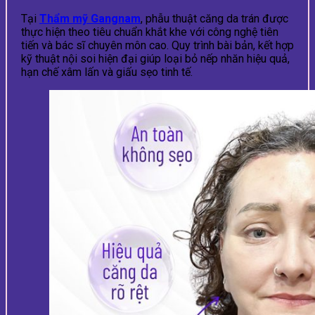
Tại
Thẩm mỹ Gangnam
, phẫu thuật căng da trán được
thực hiện theo tiêu chuẩn khắt khe với công nghệ tiên
tiến và bác sĩ chuyên môn cao. Quy trình bài bản, kết hợp
kỹ thuật nội soi hiện đại giúp loại bỏ nếp nhăn hiệu quả,
hạn chế xâm lấn và giấu sẹo tinh tế.