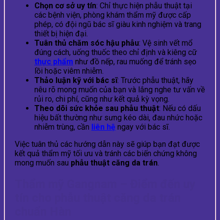
Chọn cơ sở uy tín
: Chỉ thực hiện phẫu thuật tại
các bệnh viện, phòng khám thẩm mỹ được cấp
phép, có đội ngũ bác sĩ giàu kinh nghiệm và trang
thiết bị hiện đại.
Tuân thủ chăm sóc hậu phẫu
: Vệ sinh vết mổ
đúng cách, uống thuốc theo chỉ định và kiêng cữ
thực phẩm
như đồ nếp, rau muống để tránh sẹo
lồi hoặc viêm nhiễm.
Thảo luận kỹ với bác sĩ
: Trước phẫu thuật, hãy
nêu rõ mong muốn của bạn và lắng nghe tư vấn về
rủi ro, chi phí, cũng như kết quả kỳ vọng.
Theo dõi sức khỏe sau phẫu thuật
: Nếu có dấu
hiệu bất thường như sưng kéo dài, đau nhức hoặc
nhiễm trùng, cần
liên hệ
ngay với bác sĩ.
Việc tuân thủ các hướng dẫn này sẽ giúp bạn đạt được
kết quả thẩm mỹ tối ưu và tránh các biến chứng không
mong muốn sau
phẫu thuật căng da trán
.
Thẩm mỹ Gangnam – Điểm đến uy
tín cho phẫu thuật căng da trán
chuẩn Hàn