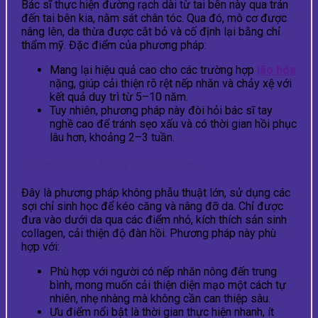
Bác sĩ thực hiện đường rạch dài từ tai bên này qua trán
đến tai bên kia, nằm sát chân tóc. Qua đó, mô cơ được
nâng lên, da thừa được cắt bỏ và cố định lại bằng chỉ
thẩm mỹ. Đặc điểm của phương pháp:
Mang lại hiệu quả cao cho các trường hợp
lão hóa
nặng, giúp cải thiện rõ rệt nếp nhăn và chảy xệ với
kết quả duy trì từ 5–10 năm.
Tuy nhiên, phương pháp này đòi hỏi bác sĩ tay
nghề cao để tránh sẹo xấu và có thời gian hồi phục
lâu hơn, khoảng 2–3 tuần.
Căng da trán bằng chỉ sinh học
Đây là phương pháp không phẫu thuật lớn, sử dụng các
sợi chỉ sinh học để kéo căng và nâng đỡ da. Chỉ được
đưa vào dưới da qua các điểm nhỏ, kích thích sản sinh
collagen, cải thiện độ đàn hồi. Phương pháp này phù
hợp với:
Phù hợp với người có nếp nhăn nông đến trung
bình, mong muốn cải thiện diện mạo một cách tự
nhiên, nhẹ nhàng mà không cần can thiệp sâu.
Ưu điểm nổi bật là thời gian thực hiện nhanh, ít