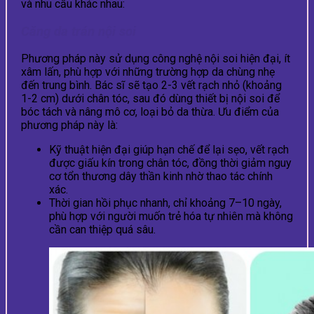
và nhu cầu khác nhau:
Căng da trán nội soi
Phương pháp này sử dụng công nghệ nội soi hiện đại, ít
xâm lấn, phù hợp với những trường hợp da chùng nhẹ
đến trung bình. Bác sĩ sẽ tạo 2-3 vết rạch nhỏ (khoảng
1-2 cm) dưới chân tóc, sau đó dùng thiết bị nội soi để
bóc tách và nâng mô cơ, loại bỏ da thừa. Ưu điểm của
phương pháp này là:
Kỹ thuật hiện đại giúp hạn chế để lại sẹo, vết rạch
được giấu kín trong chân tóc, đồng thời giảm nguy
cơ tổn thương dây thần kinh nhờ thao tác chính
xác.
Thời gian hồi phục nhanh, chỉ khoảng 7–10 ngày,
phù hợp với người muốn trẻ hóa tự nhiên mà không
cần can thiệp quá sâu.