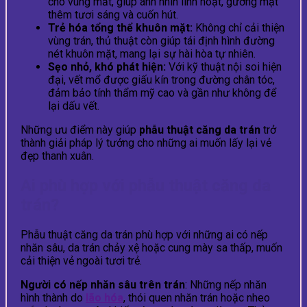
cho vùng mắt, giúp ánh nhìn linh hoạt, gương mặt
thêm tươi sáng và cuốn hút.
Trẻ hóa tổng thể khuôn mặt:
Không chỉ cải thiện
vùng trán, thủ thuật còn giúp tái định hình đường
nét khuôn mặt, mang lại sự hài hòa tự nhiên.
Sẹo nhỏ, khó phát hiện:
Với kỹ thuật nội soi hiện
đại, vết mổ được giấu kín trong đường chân tóc,
đảm bảo tính thẩm mỹ cao và gần như không để
lại dấu vết.
Những ưu điểm này giúp
phẫu thuật căng da trán
trở
thành giải pháp lý tưởng cho những ai muốn lấy lại vẻ
đẹp thanh xuân.
Ai phù hợp với phẫu thuật căng da
trán?
Phẫu thuật căng da trán phù hợp với những ai có nếp
nhăn sâu, da trán chảy xệ hoặc cung mày sa thấp, muốn
cải thiện vẻ ngoài tươi trẻ.
Người có nếp nhăn sâu trên trán
: Những nếp nhăn
hình thành do
lão hóa
, thói quen nhăn trán hoặc nheo