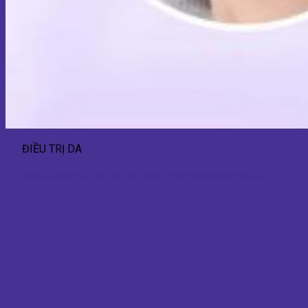
ĐIỀU TRỊ DA
Căng da mặt bằng nội soi: Giải pháp trẻ hóa khuôn mặt hiệu quả