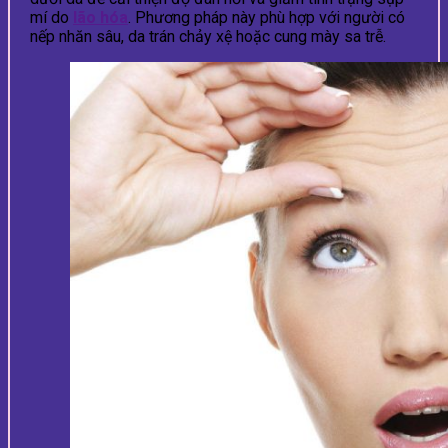
mí do
lão hóa
. Phương pháp này phù hợp với người có
nếp nhăn sâu, da trán chảy xệ hoặc cung mày sa trễ.