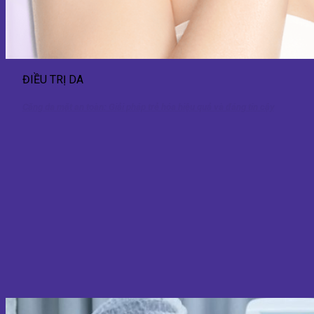
ĐIỀU TRỊ DA
Căng da mặt an toàn: Giải pháp trẻ hóa hiệu quả và đáng tin cậy