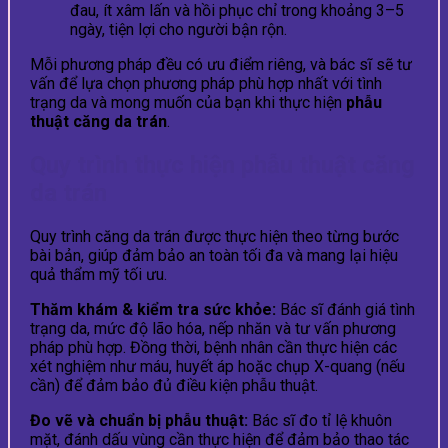
đau, ít xâm lấn và hồi phục chỉ trong khoảng 3–5
ngày, tiện lợi cho người bận rộn.
Mỗi phương pháp đều có ưu điểm riêng, và bác sĩ sẽ tư
vấn để lựa chọn phương pháp phù hợp nhất với tình
trạng da và mong muốn của bạn khi thực hiện
phẫu
thuật căng da trán
.
Quy trình thực hiện phẫu thuật căng
da trán
Quy trình căng da trán được thực hiện theo từng bước
bài bản, giúp đảm bảo an toàn tối đa và mang lại hiệu
quả thẩm mỹ tối ưu.
Thăm khám & kiểm tra sức khỏe:
Bác sĩ đánh giá tình
trạng da, mức độ lão hóa, nếp nhăn và tư vấn phương
pháp phù hợp. Đồng thời, bệnh nhân cần thực hiện các
xét nghiệm như máu, huyết áp hoặc chụp X-quang (nếu
cần) để đảm bảo đủ điều kiện phẫu thuật.
Đo vẽ và chuẩn bị phẫu thuật:
Bác sĩ đo tỉ lệ khuôn
mặt, đánh dấu vùng cần thực hiện để đảm bảo thao tác