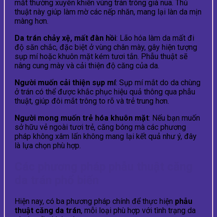
mắt thường xuyên khiến vùng trán trông già nua. Thủ
thuật này giúp làm mờ các nếp nhăn, mang lại làn da mịn
màng hơn.
Da trán chảy xệ, mất đàn hồi
: Lão hóa làm da mất đi
độ săn chắc, đặc biệt ở vùng chân mày, gây hiện tượng
sụp mí hoặc khuôn mặt kém tươi tắn. Phẫu thuật sẽ
nâng cung mày và cải thiện độ căng của da.
Người muốn cải thiện sụp mí
: Sụp mí mắt do da chùng
ở trán có thể được khắc phục hiệu quả thông qua phẫu
thuật, giúp đôi mắt trông to rõ và trẻ trung hơn.
Người mong muốn trẻ hóa khuôn mặt
: Nếu bạn muốn
sở hữu vẻ ngoài tươi trẻ, căng bóng mà các phương
pháp không xâm lấn không mang lại kết quả như ý, đây
là lựa chọn phù hợp.
Các phương pháp phẫu thuật căng
da trán phổ biến
Hiện nay, có ba phương pháp chính để thực hiện
phẫu
thuật căng da trán
, mỗi loại phù hợp với tình trạng da