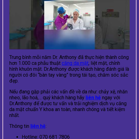
Trung bình mỗi năm Dr. Anthony đã thực hiện thành công
hơn 1.000 ca phẫu thuật
căng da mặt
, liệt mặt, chỉnh
hình khuôn mặt. Dr.Anthony được khách hàng đánh giá là
người có đôi “bàn tay vàng” trong tái tạo, chăm sóc sắc
đẹp.
Nếu đang gặp phải các vấn đề về da như: chảy xệ, nhăn
nheo, lão hoá,… quý khách hàng hãy
liên hệ
ngay với
Dr.Anthony để được tư vấn và trải nghiệm dịch vụ căng
da mặt chuẩn Y khoa an toàn, nhanh chóng và tiết kiệm
nhất.
Thông tin
liên hệ
:
Hotline: 070 681 7806