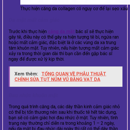
Thực hiện căng da collagen có nguy cơ để lại sẹo xấu
Da mặt mất cảm giác
Trước khi thực hiện
căng da mặt
bác sĩ sẽ thực hiện
gây tê, điều này có thể gây ra hiện tượng tê bì, ngứa ran
hoặc mất cảm giác, đặc biệt là ở các vùng da xa trung
tâm khuôn mặt. Tuy nhiên, nếu hiện tượng mất cảm giác
xảy ra trong thời gian dài thì bạn cần đến gặp bác sĩ
ngay để được xử lý kịp thời.
Xem thêm:
TỔNG QUAN VỀ PHẪU THUẬT
CHỈNH SỬA TỤT NÚM VÚ BẰNG VẠT DA
Đau nhức khuôn mặt
Trong quá trình căng da, các dây thần kinh cảm giác nhỏ
có thể bị tổn thương nên sau khi thuốc tê hết tác dụng,
bạn sẽ có cảm giác hơi đau nhức ở mặt. Tuy nhiên, tình
trạng này thường chỉ diễn ra trong khoảng 1 – 2 ngày,
nếu da mặt bị đau nhức dài ngày thì rất có thể dây thần