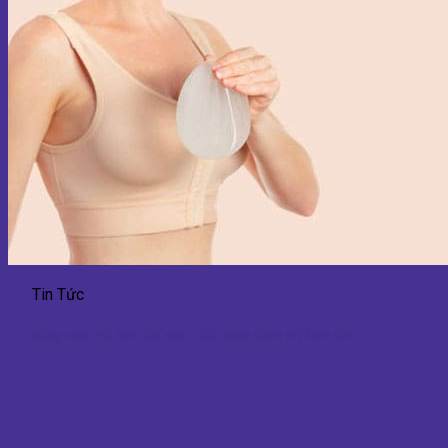
Tin Tức
Nâng ngực 6D hạn chế sẹo – Giải pháp thẩm mỹ hiện đại