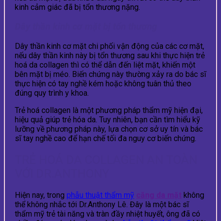
kinh cảm giác đã bị tổn thương nặng.
Dây thần kinh cơ mặt bị tổn thương
Dây thần kinh cơ mặt chi phối vận động của các cơ mặt,
nếu dây thần kinh này bị tổn thương sau khi thực hiện trẻ
hoá da collagen thì có thể dẫn đến liệt mặt, khiến một
bên mặt bị méo. Biến chứng này thường xảy ra do bác sĩ
thực hiện có tay nghề kém hoặc không tuân thủ theo
đúng quy trình y khoa.
Trẻ hoá collagen là một phương pháp thẩm mỹ hiện đại,
hiệu quả giúp trẻ hóa da. Tuy nhiên, bạn cần tìm hiểu kỹ
lưỡng về phương pháp này, lựa chọn cơ sở uy tín và bác
sĩ tay nghề cao để hạn chế tối đa nguy cơ biến chứng.
TRẺ HOÁ DA COLLAGEN AN TOÀN
VỚI DR.ANTHONY
Hiện nay, trong
phẫu thuật thẩm mỹ
căng da mặt
không
thể không nhắc tới Dr.Anthony Lê. Đây là một bác sĩ
thẩm mỹ trẻ tài năng và tràn đầy nhiệt huyết, ông đã có