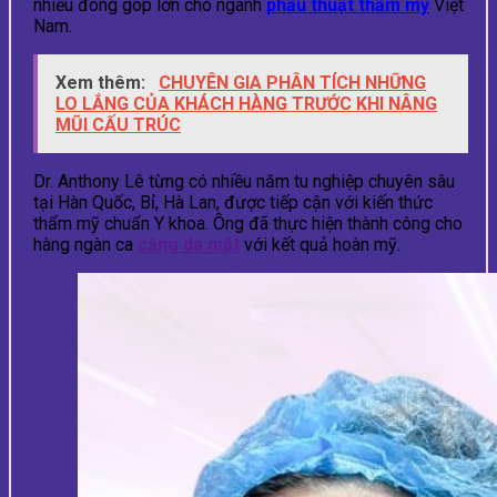
nhiều đóng góp lớn cho ngành
phẫu thuật thẩm mỹ
Việt
Nam.
Xem thêm:
CHUYÊN GIA PHÂN TÍCH NHỮNG
LO LẮNG CỦA KHÁCH HÀNG TRƯỚC KHI NÂNG
MŨI CẤU TRÚC
Dr. Anthony Lê từng có nhiều năm tu nghiệp chuyên sâu
tại Hàn Quốc, Bỉ, Hà Lan, được tiếp cận với kiến thức
thẩm mỹ chuẩn Y khoa. Ông đã thực hiện thành công cho
hàng ngàn ca
căng da mặt
với kết quả hoàn mỹ.