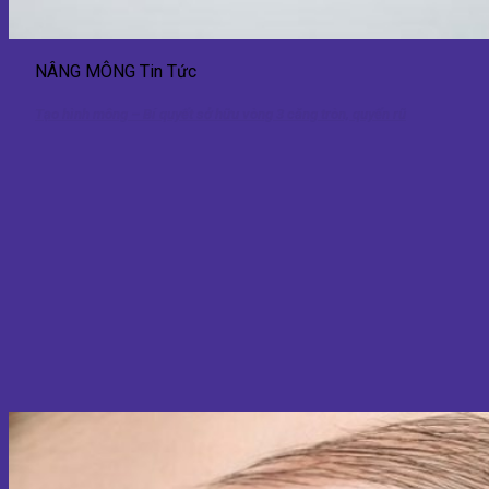
NÂNG MÔNG Tin Tức
Tạo hình mông – Bí quyết sở hữu vòng 3 căng tròn, quyến rũ