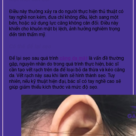
Điều này thường xảy ra do người thực hiện thủ thuật có
tay nghề non kém, đưa chỉ không đều, lệch sang một
bên, hoặc sử dụng lực căng không cân đối. Điều này
khiến cho khuôn mặt bị lệch, ảnh hưởng nghiêm trọng
đến tính thẩm mỹ.
Có thể để lại sẹo
Để lại sẹo sau quá trình
căng da mặt
là vấn đề thường
gặp, nguyên nhân do trong quá trình thực hiện, bác sĩ
cần tạo vết rạch trên da để loại bỏ da thừa và kéo căng
da. Vết rạch này sau khi lành sẽ hình thành sẹo. Tuy
nhiên, nếu kỹ thuật hiện đại, bác sĩ có tay nghề cao sẽ
giúp giảm thiểu kích thước và mức độ sẹo.