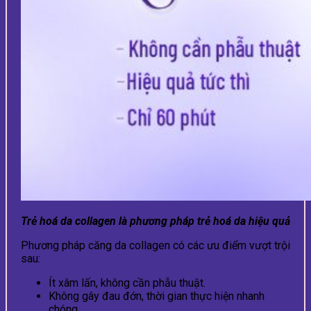
Trẻ hoá da collagen là phương pháp trẻ hoá da hiệu quả
Phương pháp căng da collagen có các ưu điểm vượt trội
sau:
Ít xâm lấn, không cần phẫu thuật.
Không gây đau đớn, thời gian thực hiện nhanh
chóng.