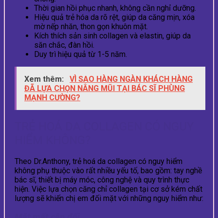
Thời gian hồi phục nhanh, không cần nghỉ dưỡng.
Hiệu quả trẻ hóa da rõ rệt, giúp da căng mịn, xóa
mờ nếp nhăn, thon gọn khuôn mặt.
Kích thích sản sinh collagen và elastin, giúp da
săn chắc, đàn hồi.
Duy trì hiệu quả từ 1-5 năm.
Xem thêm:
VÌ SAO HÀNG NGÀN KHÁCH HÀNG
ĐÃ LỰA CHỌN NÂNG MŨI TẠI BÁC SĨ PHÙNG
MẠNH CƯỜNG?
TRẺ HOÁ DA COLLAGEN CÓ NGUY
HIỂM KHÔNG?
Theo Dr.Anthony, trẻ hoá da collagen có nguy hiểm
không phụ thuộc vào rất nhiều yếu tố, bao gồm: tay nghề
bác sĩ, thiết bị máy móc, công nghệ và quy trình thực
hiện. Việc lựa chọn căng chỉ collagen tại cơ sở kém chất
lượng sẽ khiến chị em đối mặt với những nguy hiểm như:
Mặt mất cân đối