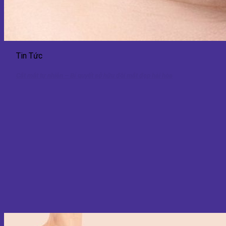
Tin Tức
Cắt mắt tự nhiên – Bí quyết sở hữu đôi mắt đẹp hài hòa