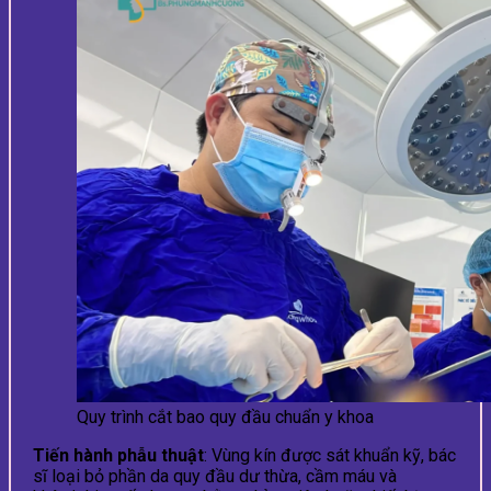
Quy trình cắt bao quy đầu chuẩn y khoa
Tiến hành phẫu thuật
: Vùng kín được sát khuẩn kỹ, bác
sĩ loại bỏ phần da quy đầu dư thừa, cầm máu và