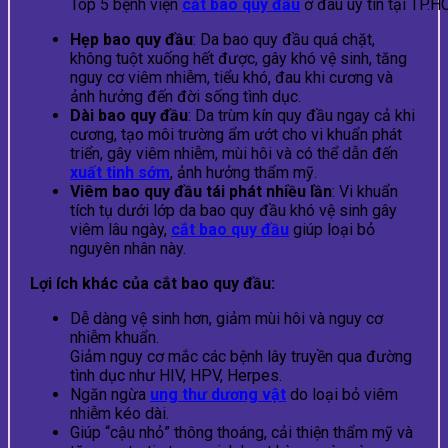
Top 5 bệnh viện
cắt bao quy đầu
ở đâu uy tín tại TP.
Hẹp bao quy đầu
: Da bao quy đầu quá chặt,
không tuột xuống hết được, gây khó vệ sinh, tăng
nguy cơ viêm nhiễm, tiểu khó, đau khi cương và
ảnh hưởng đến đời sống tình dục.
Dài bao quy đầu
: Da trùm kín quy đầu ngay cả khi
cương, tạo môi trường ẩm ướt cho vi khuẩn phát
triển, gây viêm nhiễm, mùi hôi và có thể dẫn đến
xuất tinh sớm
, ảnh hưởng thẩm mỹ.
Viêm bao quy đầu tái phát nhiều lần
: Vi khuẩn
tích tụ dưới lớp da bao quy đầu khó vệ sinh gây
viêm lâu ngày,
cắt bao quy đầu
giúp loại bỏ
nguyên nhân này.
Lợi ích khác của cắt bao quy đầu:
Dễ dàng vệ sinh hơn, giảm mùi hôi và nguy cơ
nhiễm khuẩn.
Giảm nguy cơ mắc các bệnh lây truyền qua đường
tình dục như HIV, HPV, Herpes.
Ngăn ngừa
ung thư dương vật
do loại bỏ viêm
nhiễm kéo dài.
Giúp “cậu nhỏ” thông thoáng, cải thiện thẩm mỹ và