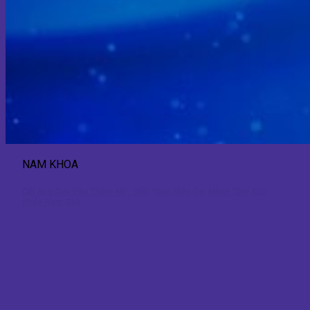
NAM KHOA
Cắt Bao Quy Đầu Thẩm Mỹ : Giải Pháp Hiện Đại Nâng Tầm Sức
Khỏe Nam Giới