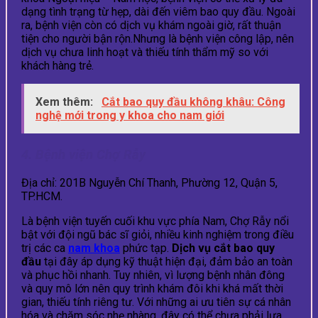
dạng tình trạng từ hẹp, dài đến viêm bao quy đầu. Ngoài
ra, bệnh viện còn có dịch vụ khám ngoài giờ, rất thuận
tiện cho người bận rộn.Nhưng là bệnh viện công lập, nên
dịch vụ chưa linh hoạt và thiếu tính thẩm mỹ so với
khách hàng trẻ.
Xem thêm:
Cắt bao quy đầu không khâu: Công
nghệ mới trong y khoa cho nam giới
4. Bệnh viện Chợ Rẫy
Địa chỉ: 201B Nguyễn Chí Thanh, Phường 12, Quận 5,
TP.HCM.
Là bệnh viện tuyến cuối khu vực phía Nam, Chợ Rẫy nổi
bật với đội ngũ bác sĩ giỏi, nhiều kinh nghiệm trong điều
trị các ca
nam khoa
phức tạp.
Dịch vụ cắt bao quy
đầu
tại đây áp dụng kỹ thuật hiện đại, đảm bảo an toàn
và phục hồi nhanh. Tuy nhiên, vì lượng bệnh nhân đông
và quy mô lớn nên quy trình khám đôi khi khá mất thời
gian, thiếu tính riêng tư. Với những ai ưu tiên sự cá nhân
hóa và chăm sóc nhẹ nhàng, đây có thể chưa phải lựa