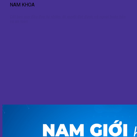
NAM KHOA
Cắt bao quy đầu đẹp tự nhiên: Bí quyết đạt được vẻ ngoài hoàn hảo
và an toàn