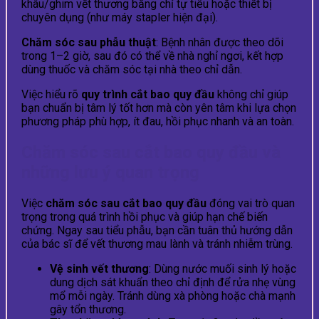
khâu/ghim vết thương bằng chỉ tự tiêu hoặc thiết bị
chuyên dụng (như máy stapler hiện đại).
Chăm sóc sau phẫu thuật
: Bệnh nhân được theo dõi
trong 1–2 giờ, sau đó có thể về nhà nghỉ ngơi, kết hợp
dùng thuốc và chăm sóc tại nhà theo chỉ dẫn.
Việc hiểu rõ
quy trình cắt bao quy đầu
không chỉ giúp
bạn chuẩn bị tâm lý tốt hơn mà còn yên tâm khi lựa chọn
phương pháp phù hợp, ít đau, hồi phục nhanh và an toàn.
Chăm sóc sau cắt bao quy đầu và
những lưu ý quan trọng
Việc
chăm sóc sau cắt bao quy đầu
đóng vai trò quan
trọng trong quá trình hồi phục và giúp hạn chế biến
chứng. Ngay sau tiểu phẫu, bạn cần tuân thủ hướng dẫn
của bác sĩ để vết thương mau lành và tránh nhiễm trùng.
Vệ sinh vết thương
: Dùng nước muối sinh lý hoặc
dung dịch sát khuẩn theo chỉ định để rửa nhẹ vùng
mổ mỗi ngày. Tránh dùng xà phòng hoặc chà mạnh
gây tổn thương.