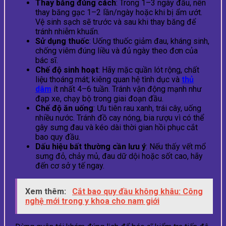
Thay băng đúng cách
: Trong 1–3 ngày đầu, nên
thay băng gạc 1–2 lần/ngày hoặc khi bị ẩm ướt.
Vệ sinh sạch sẽ trước và sau khi thay băng để
tránh nhiễm khuẩn.
Sử dụng thuốc
: Uống thuốc giảm đau, kháng sinh,
chống viêm đúng liều và đủ ngày theo đơn của
bác sĩ.
Chế độ sinh hoạt
: Hãy mặc quần lót rộng, chất
liệu thoáng mát; kiêng quan hệ tình dục và
thủ
dâm
ít nhất 4–6 tuần. Tránh vận động mạnh như
đạp xe, chạy bộ trong giai đoạn đầu.
Chế độ ăn uống
: Ưu tiên rau xanh, trái cây, uống
nhiều nước. Tránh đồ cay nóng, bia rượu vì có thể
gây sưng đau và kéo dài thời gian hồi phục cắt
bao quy đầu.
Dấu hiệu bất thường cần lưu ý
: Nếu thấy vết mổ
sưng đỏ, chảy mủ, đau dữ dội hoặc sốt cao, hãy
đến cơ sở y tế ngay.
Xem thêm:
Cắt bao quy đầu không khâu: Công
nghệ mới trong y khoa cho nam giới