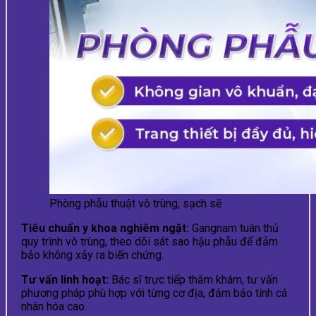
Phòng phẫu thuật vô trùng, sạch sẽ
Tiêu chuẩn y khoa nghiêm ngặt:
Gangnam tuân thủ
quy trình vô trùng, theo dõi sát sao hậu phẫu để đảm
bảo không xảy ra biến chứng.
Tư vấn linh hoạt:
Bác sĩ trực tiếp thăm khám, tư vấn
phương pháp phù hợp với từng cơ địa, đảm bảo tính cá
nhân hóa cao.