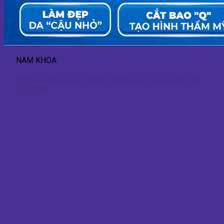
NAM KHOA
Cắt Bao Quy Đầu Đẹp Tự Nhiên: Giải Pháp An Toàn Giúp Nam Giới
Tự Tin Hơn