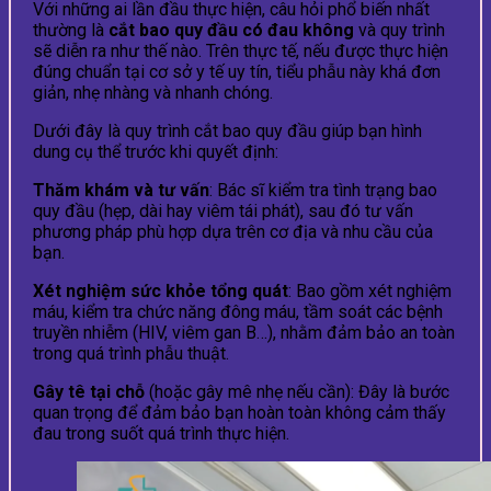
Với những ai lần đầu thực hiện, câu hỏi phổ biến nhất
thường là
cắt bao quy đầu có đau không
và quy trình
sẽ diễn ra như thế nào. Trên thực tế, nếu được thực hiện
đúng chuẩn tại cơ sở y tế uy tín, tiểu phẫu này khá đơn
giản, nhẹ nhàng và nhanh chóng.
Dưới đây là quy trình cắt bao quy đầu giúp bạn hình
dung cụ thể trước khi quyết định:
Thăm khám và tư vấn
: Bác sĩ kiểm tra tình trạng bao
quy đầu (hẹp, dài hay viêm tái phát), sau đó tư vấn
phương pháp phù hợp dựa trên cơ địa và nhu cầu của
bạn.
Xét nghiệm sức khỏe tổng quát
: Bao gồm xét nghiệm
máu, kiểm tra chức năng đông máu, tầm soát các bệnh
truyền nhiễm (HIV, viêm gan B…), nhằm đảm bảo an toàn
trong quá trình phẫu thuật.
Gây tê tại chỗ
(hoặc gây mê nhẹ nếu cần): Đây là bước
quan trọng để đảm bảo bạn hoàn toàn không cảm thấy
đau trong suốt quá trình thực hiện.