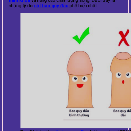
nam khoa
và nâng cao chất lượng sống. Dưới đây là
những
lý do
cắt bao quy đầu
phổ biến nhất: