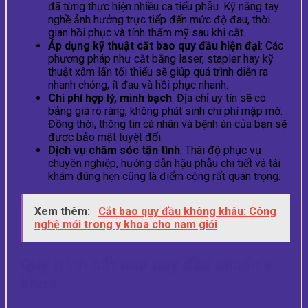
đã từng thực hiện nhiều ca tiểu phẫu. Kỹ năng tay
nghề ảnh hưởng trực tiếp đến mức độ đau, thời
gian hồi phục và tính thẩm mỹ sau khi cắt.
Áp dụng kỹ thuật cắt bao quy đầu hiện đại
: Các
phương pháp như cắt bằng laser, stapler hay kỹ
thuật xâm lấn tối thiểu sẽ giúp quá trình diễn ra
nhanh chóng, ít đau và hồi phục nhanh.
Chi phí hợp lý, minh bạch
: Địa chỉ uy tín sẽ có
bảng giá rõ ràng, không phát sinh chi phí mập mờ.
Đồng thời, thông tin cá nhân và bệnh án của bạn sẽ
được bảo mật tuyệt đối.
Dịch vụ chăm sóc tận tình
: Thái độ phục vụ
chuyên nghiệp, hướng dẫn hậu phẫu chi tiết và tái
khám đúng hẹn cũng là điểm cộng rất quan trọng.
Xem thêm:
Cắt bao quy đầu không khâu: Công
nghệ mới trong y khoa cho nam giới
Quy trình cắt bao quy đầu chuẩn y
khoa