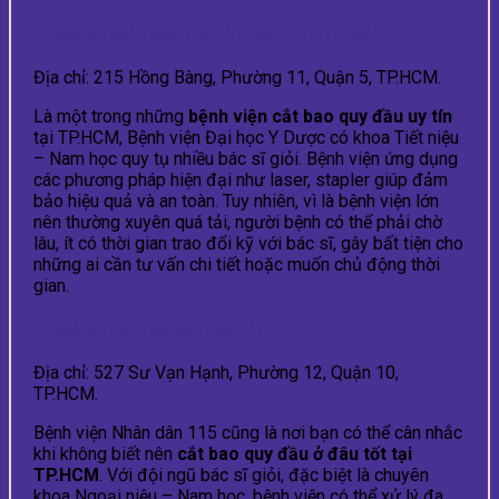
2. Bệnh viện Đại học Y Dược TP.HCM
Địa chỉ: 215 Hồng Bàng, Phường 11, Quận 5, TP.HCM.
Là một trong những
bệnh viện cắt bao quy đầu uy tín
tại TP.HCM, Bệnh viện Đại học Y Dược có khoa Tiết niệu
– Nam học quy tụ nhiều bác sĩ giỏi. Bệnh viện ứng dụng
các phương pháp hiện đại như laser, stapler giúp đảm
bảo hiệu quả và an toàn. Tuy nhiên, vì là bệnh viện lớn
nên thường xuyên quá tải, người bệnh có thể phải chờ
lâu, ít có thời gian trao đổi kỹ với bác sĩ, gây bất tiện cho
những ai cần tư vấn chi tiết hoặc muốn chủ động thời
gian.
3. Bệnh viện Nhân dân 115
Địa chỉ: 527 Sư Vạn Hạnh, Phường 12, Quận 10,
TP.HCM.
Bệnh viện Nhân dân 115 cũng là nơi bạn có thể cân nhắc
khi không biết nên
cắt bao quy đầu ở đâu tốt tại
TP.HCM
. Với đội ngũ bác sĩ giỏi, đặc biệt là chuyên
khoa Ngoại niệu – Nam học, bệnh viện có thể xử lý đa