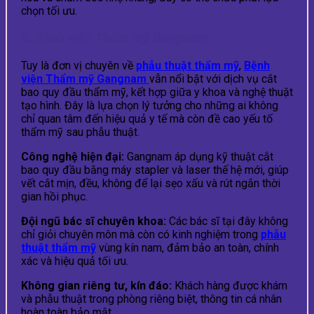
chọn tối ưu.
5. Bệnh viện Thẩm mỹ Gangnam
Tuy là đơn vị chuyên về
phẫu thuật thẩm mỹ
,
Bệnh
viện Thẩm mỹ Gangnam
vẫn nổi bật với dịch vụ cắt
bao quy đầu thẩm mỹ, kết hợp giữa y khoa và nghệ thuật
tạo hình. Đây là lựa chọn lý tưởng cho những ai không
chỉ quan tâm đến hiệu quả y tế mà còn đề cao yếu tố
thẩm mỹ sau phẫu thuật.
Công nghệ hiện đại:
Gangnam áp dụng kỹ thuật cắt
bao quy đầu bằng máy stapler và laser thế hệ mới, giúp
vết cắt mịn, đều, không để lại sẹo xấu và rút ngắn thời
gian hồi phục.
Đội ngũ bác sĩ chuyên khoa:
Các bác sĩ tại đây không
chỉ giỏi chuyên môn mà còn có kinh nghiệm trong
phẫu
thuật thẩm mỹ
vùng kín nam, đảm bảo an toàn, chính
xác và hiệu quả tối ưu.
Không gian riêng tư, kín đáo:
Khách hàng được khám
và phẫu thuật trong phòng riêng biệt, thông tin cá nhân
hoàn toàn bảo mật.