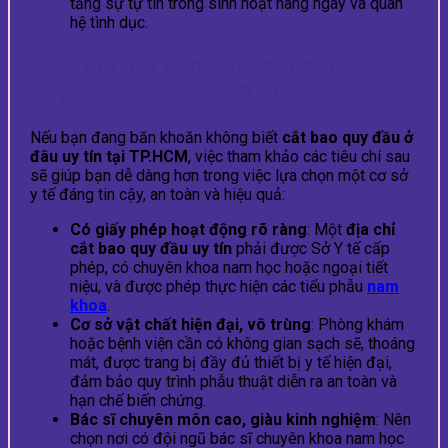
tăng sự tự tin trong sinh hoạt hàng ngày và quan
hệ tình dục.
Tiêu chí lựa chọn địa chỉ cắt bao
quy đầu uy tín tại TP.HCM
Nếu bạn đang băn khoăn không biết
cắt bao quy đầu ở
đâu uy tín tại TP.HCM
, việc tham khảo các tiêu chí sau
sẽ giúp bạn dễ dàng hơn trong việc lựa chọn một cơ sở
y tế đáng tin cậy, an toàn và hiệu quả:
Có giấy phép hoạt động rõ ràng
: Một
địa chỉ
cắt bao quy đầu uy tín
phải được Sở Y tế cấp
phép, có chuyên khoa nam học hoặc ngoại tiết
niệu, và được phép thực hiện các tiểu phẫu
nam
khoa
.
Cơ sở vật chất hiện đại, vô trùng
: Phòng khám
hoặc bệnh viện cần có không gian sạch sẽ, thoáng
mát, được trang bị đầy đủ thiết bị y tế hiện đại,
đảm bảo quy trình phẫu thuật diễn ra an toàn và
hạn chế biến chứng.
Bác sĩ chuyên môn cao, giàu kinh nghiệm
: Nên
chọn nơi có đội ngũ bác sĩ chuyên khoa nam học