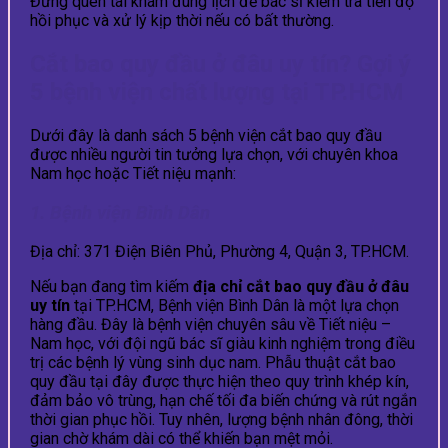
Đừng quên tái khám đúng lịch để bác sĩ kiểm tra tiến độ
hồi phục và xử lý kịp thời nếu có bất thường.
Cắt bao quy đầu ở đâu uy tín? Gợi ý
5 bệnh viện chất lượng tại TP.HCM
Dưới đây là danh sách 5 bệnh viện cắt bao quy đầu
được nhiều người tin tưởng lựa chọn, với chuyên khoa
Nam học hoặc Tiết niệu mạnh:
1. Bệnh viện Bình Dân
Địa chỉ: 371 Điện Biên Phủ, Phường 4, Quận 3, TP.HCM.
Nếu bạn đang tìm kiếm
địa chỉ cắt bao quy đầu ở đâu
uy tín
tại TP.HCM, Bệnh viện Bình Dân là một lựa chọn
hàng đầu. Đây là bệnh viện chuyên sâu về Tiết niệu –
Nam học, với đội ngũ bác sĩ giàu kinh nghiệm trong điều
trị các bệnh lý vùng sinh dục nam. Phẫu thuật cắt bao
quy đầu tại đây được thực hiện theo quy trình khép kín,
đảm bảo vô trùng, hạn chế tối đa biến chứng và rút ngắn
thời gian phục hồi. Tuy nhên, lượng bệnh nhân đông, thời
gian chờ khám dài có thể khiến bạn mệt mỏi.