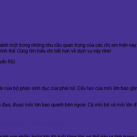
hành một trong những nhu cầu quan trọng của các chị em hiện nay.
nh thể. Cùng tìm hiểu chi tiết hơn về dịch vụ này nhé!
yến Rũ)
ài của bộ phận sinh dục của phái nữ. Cấu tạo của môi lớn bao gồ
m đạo, được môi lớn bao quanh bên ngoài. Cả môi bé và môi lớn đ
BÉ MÔI LỚN KHÔNG?
nh con nhiều, hoặc khi độ tuổi tăng lên, có thể gây ra tình trạng