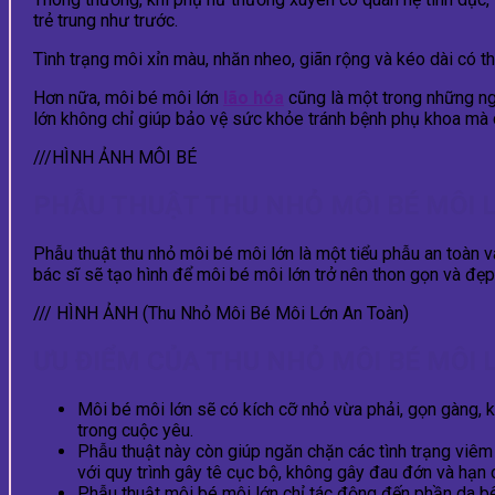
trẻ trung như trước.
Tình trạng môi xỉn màu, nhăn nheo, giãn rộng và kéo dài có t
Hơn nữa, môi bé môi lớn
lão hóa
cũng là một trong những ng
lớn không chỉ giúp bảo vệ sức khỏe tránh bệnh phụ khoa mà cò
///HÌNH ẢNH MÔI BÉ
PHẪU THUẬT THU NHỎ MÔI BÉ MÔI L
Phẫu thuật thu nhỏ môi bé môi lớn là một tiểu phẫu an toàn 
bác sĩ sẽ tạo hình để môi bé môi lớn trở nên thon gọn và đẹp
/// HÌNH ẢNH (Thu Nhỏ Môi Bé Môi Lớn An Toàn)
ƯU ĐIỂM CỦA THU NHỎ MÔI BÉ MÔI 
Môi bé môi lớn sẽ có kích cỡ nhỏ vừa phải, gọn gàng, k
trong cuộc yêu.
Phẫu thuật này còn giúp ngăn chặn các tình trạng viêm
với quy trình gây tê cục bộ, không gây đau đớn và hạn c
Phẫu thuật môi bé môi lớn chỉ tác động đến phần da b