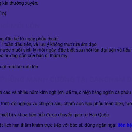
g kín thường xuyên.
in)
BÉ MÔI LỚN
g đầu kể từ ngày phẫu thuật.
 1 tuần đầu tiên, và lưu ý không thụt rửa âm đạo.
ớc muối sinh lý mỗi ngày, đặc biệt sau mỗi lần đại tiện và tiểu t
heo hướng dẫn của bác sĩ thẩm mỹ.
uật môi bé môi lớn.
SĨ PHÙNG MẠNH CƯỜNG TẠI GANGNAM Đ
ôn cao và nhiều năm kinh nghiệm, đã thực hiện hàng nghìn ca phẫu
 trình độ nghiệp vụ chuyên sâu, chăm sóc hậu phẫu toàn diện, tạ
 thiết bị y khoa tiên tiến được chuyển giao từ Hàn Quốc.
 lịch hẹn thăm khám trực tiếp với bác sĩ, đừng ngần ngại
liên hệ