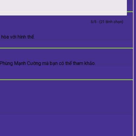
5/5 - (21 bình chọn)
hòa với hình thể.
 Phùng Mạnh Cường mà bạn có thể tham khảo.