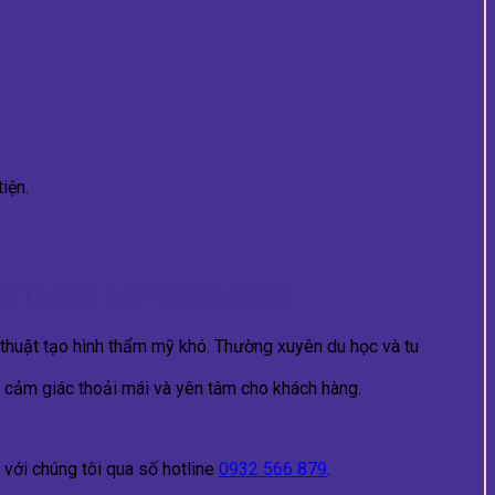
iện.
Ể THẨM MỸ VÙNG KÍN?
 thuật tạo hình thẩm mỹ khó. Thường xuyên du học và tu
o cảm giác thoải mái và yên tâm cho khách hàng.
với chúng tôi qua số hotline
0932 566 879
.