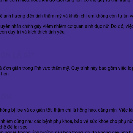
hể ảnh hưởng đến tính thẩm mỹ và khiến chị em không còn tự tin v
uyên nhân chính gây viêm nhiễm cơ quan sinh dục nữ. Do đó, việc
n duy trì và kích thích tình yêu.
ỚN LÀ GÌ?
và đơn giản trong lĩnh vực thẩm mỹ. Quy trình này bao gồm việc lo
 hơn.
LỚN
hông bị loe và co giãn tốt, thậm chí là hồng hào, căng mịn. Việc
 nhiễm cũng như các bệnh phụ khoa, bảo vệ sức khỏe cho phụ nữ. 
hế để lại sẹo.
ên ngoài, không ảnh hưởng sâu bên trong, do đó không gây ảnh hư