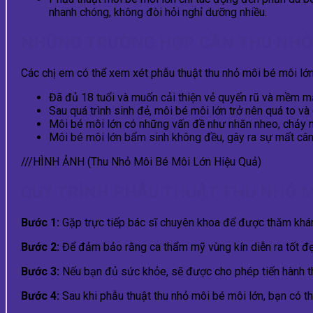
nhanh chóng, không đòi hỏi nghỉ dưỡng nhiều.
NHỮNG TRƯỜNG HỢP CẦN THU NHỎ 
Các chị em có thể xem xét phẫu thuật thu nhỏ môi bé môi lớn
Đã đủ 18 tuổi và muốn cải thiện vẻ quyến rũ và mềm m
Sau quá trình sinh đẻ, môi bé môi lớn trở nên quá to và 
Môi bé môi lớn có những vấn đề như nhăn nheo, chảy nhã
Môi bé môi lớn bẩm sinh không đều, gây ra sự mất cân
///HÌNH ẢNH (Thu Nhỏ Môi Bé Môi Lớn Hiệu Quả)
QUY TRÌNH PHẪU THUẬT THU NHỎ M
Bước 1:
Gặp trực tiếp bác sĩ chuyên khoa để được thăm khám 
Bước 2:
Để đảm bảo rằng ca thẩm mỹ vùng kín diễn ra tốt đẹp
Bước 3:
Nếu bạn đủ sức khỏe, sẽ được cho phép tiến hành th
Bước 4:
Sau khi phẫu thuật thu nhỏ môi bé môi lớn, bạn có t