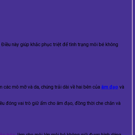
 Điều này giúp khắc phục triệt để tình trạng môi bé không
m các mô mỡ và da, chúng trải dài về hai bên của
âm đạo
và
ều đóng vai trò giữ ẩm cho âm đạo, đồng thời che chắn và
lão hóa
, làm cho môi lớn môi bé không giữ được hình dáng