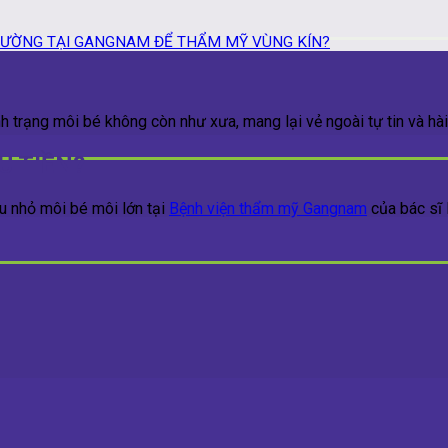
CƯỜNG TẠI GANGNAM ĐỂ THẨM MỸ VÙNG KÍN?
h trạng môi bé không còn như xưa, mang lại vẻ ngoài tự tin và hài 
U TIỀN?
hu nhỏ môi bé môi lớn tại
Bệnh viện thẩm mỹ Gangnam
của bác sĩ