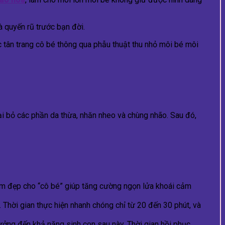
à quyến rũ trước bạn đời.
 tân trang cô bé thông qua phẫu thuật thu nhỏ môi bé môi
ại bỏ các phần da thừa, nhăn nheo và chùng nhão. Sau đó,
 làm đẹp cho “cô bé” giúp tăng cường ngọn lửa khoái cảm
Thời gian thực hiện nhanh chóng chỉ từ 20 đến 30 phút, và
ởng đến khả năng sinh con sau này. Thời gian hồi phục