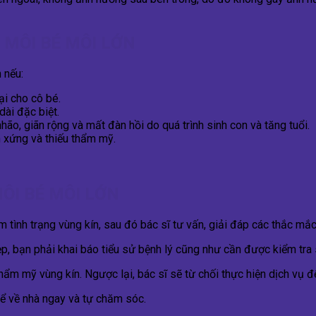
MÔI BÉ MÔI LỚN
 nếu:
ại cho cô bé.
dài đặc biệt.
o, giãn rộng và mất đàn hồi do quá trình sinh con và tăng tuổi.
 xứng và thiếu thẩm mỹ.
ÔI BÉ MÔI LỚN
tình trạng vùng kín, sau đó bác sĩ tư vấn, giải đáp các thắc mắ
, bạn phải khai báo tiểu sử bệnh lý cũng như cần được kiểm tra 
ẩm mỹ vùng kín. Ngược lại, bác sĩ sẽ từ chối thực hiện dịch vụ 
hể về nhà ngay và tự chăm sóc.