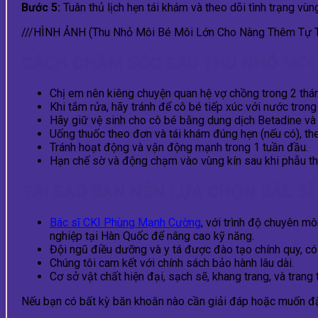
Bước 5:
Tuân thủ lịch hẹn tái khám và theo dõi tình trạng vùn
///HÌNH ẢNH (Thu Nhỏ Môi Bé Môi Lớn Cho Nàng Thêm Tự T
CÁCH CHĂM SÓC SAU THU NHỎ MÔI 
Chị em nên kiêng chuyện quan hệ vợ chồng trong 2 thán
Khi tắm rửa, hãy tránh để cô bé tiếp xúc với nước trong
Hãy giữ vệ sinh cho cô bé bằng dung dịch Betadine và nư
Uống thuốc theo đơn và tái khám đúng hẹn (nếu có), t
Tránh hoạt động và vận động mạnh trong 1 tuần đầu.
Hạn chế sờ và động chạm vào vùng kín sau khi phẫu th
TẠI SAO BẠN NÊN LỰA CHỌN BÁC 
Bác sĩ CKI Phùng Mạnh Cường
, với trình độ chuyên m
nghiệp tại Hàn Quốc để nâng cao kỹ năng.
Đội ngũ điều dưỡng và y tá được đào tạo chính quy, có
Chúng tôi cam kết với chính sách bảo hành lâu dài.
Cơ sở vật chất hiện đại, sạch sẽ, khang trang, và trang
Nếu bạn có bất kỳ băn khoăn nào cần giải đáp hoặc muốn đặt