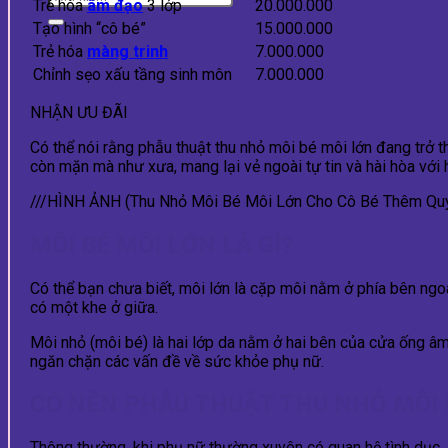
Trẻ hóa
âm đạo
3 lớp
20.000.000
Tạo hình “cô bé”
15.000.000
Trẻ hóa
màng trinh
7.000.000
Chỉnh sẹo xấu tầng sinh môn
7.000.000
NHẬN ƯU ĐÃI
Có thể nói rằng phẫu thuật thu nhỏ môi bé môi lớn đang trở t
còn mặn mà như xưa, mang lại vẻ ngoài tự tin và hài hòa với hì
///HÌNH ẢNH (Thu Nhỏ Môi Bé Môi Lớn Cho Cô Bé Thêm Qu
MÔI BÉ MÔI LỚN LÀ GÌ?
Có thể bạn chưa biết, môi lớn là cặp môi nằm ở phía bên ngo
có một khe ở giữa.
Môi nhỏ (môi bé) là hai lớp da nằm ở hai bên của cửa ống â
ngăn chặn các vấn đề về sức khỏe phụ nữ.
CÓ NÊN PHẪU THUẬT THU NHỎ MÔI 
Thông thường, khi phụ nữ thường xuyên có quan hệ tình dục, si