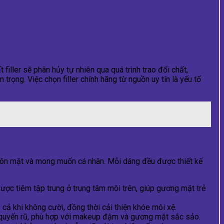
t filler sẽ phân hủy tự nhiên qua quá trình trao đổi chất,
trọng. Việc chọn filler chính hãng từ nguồn uy tín là yếu tố
khuôn mặt và mong muốn cá nhân. Mỗi dáng đều được thiết kế
 được tiêm tập trung ở trung tâm môi trên, giúp gương mặt trẻ
 cả khi không cười, đồng thời cải thiện khóe môi xệ.
, quyến rũ, phù hợp với makeup đậm và gương mặt sắc sảo.