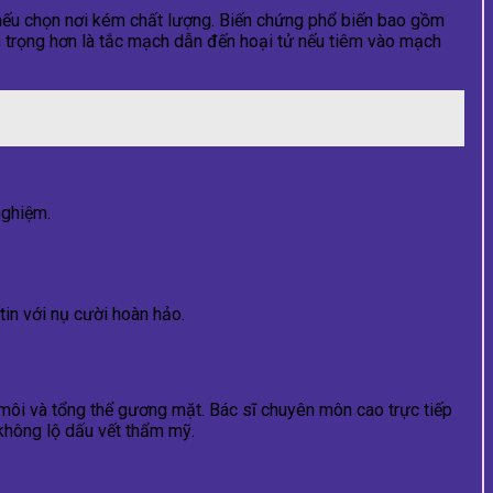
 nếu chọn nơi kém chất lượng. Biến chứng phổ biến bao gồm
êm trọng hơn là tắc mạch dẫn đến hoại tử nếu tiêm vào mạch
nghiệm.
tin với nụ cười hoàn hảo.
môi và tổng thể gương mặt. Bác sĩ chuyên môn cao trực tiếp
 không lộ dấu vết thẩm mỹ.