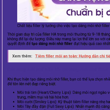
Chất liệu filler lý tưởng cho việc tạo dáng môi nhờ filler
Thời gian duy trì của filler HA trong môi thường từ 9-18 tháng, 
không để lại dư lượng. Điều này mang lại lợi thế lớn so với c
quyết định để
tạo dáng môi nhờ filler
đạt hiệu quả cao nhấ
Xem thêm:
Tiêm filler môi an toàn: Hướng dẫn chi ti
Các dáng môi phổ biến khi tạo dáng môi nhờ filler
Khi thực hiện tạo dáng môi nhờ filler, bạn có thể lựa chọn 
để tôn lên nét đẹp riêng biệt.
Môi trái tim (Heart/Cherry Lips): Dáng môi ngọt ngào vớ
trung, mềm mại và hài hòa hơn.
Môi cười (Smiley Lips): Kỹ thuật tiêm filler nâng nhẹ h
Môi Tây đầy đặn (Full Sexy Lips): Nhấn mạnh độ căng 