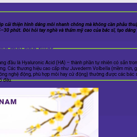
úp cải thiện hình dáng môi nhanh chóng mà không cần phẫu thuật
30 phút. Đòi hỏi tay nghề và thẩm mỹ cao của bác sĩ, tạo dáng m
áng môi nhờ filler
àng đầu là Hyaluronic Acid (HA) – thành phần tự nhiên có sẵn tr
ng. Các thương hiệu cao cấp như Juvederm Volbella (mềm mịn, gi
 công nghệ động, phù hợp môi hay cử động) thường được các bác 
ố đều.