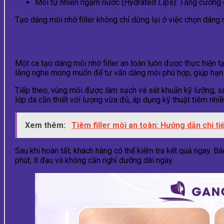
Môi tự nhiên ngậm nước (Hydrated Lips): Tăng cường đ
Tạo dáng môi nhờ filler không chỉ dừng lại ở việc chọn dáng 
Quy trình tạo dáng môi nhờ filler chuẩ
Một ca tạo dáng môi nhờ filler an toàn luôn được thực hiện t
lắng nghe mong muốn để tư vấn dáng môi phù hợp, giúp hạn c
Tiếp theo, vùng môi được làm sạch và sát khuẩn kỹ lưỡng, s
lớp da cần thiết với lượng vừa đủ, áp dụng kỹ thuật tiêm nhiề
Xem thêm:
Tiêm filler môi an toàn: Hướng dẫn chi ti
Sau khi hoàn tất, khách hàng có thể kiểm tra kết quả ngay. 
phút, ít đau và không cần nghỉ dưỡng dài ngày.