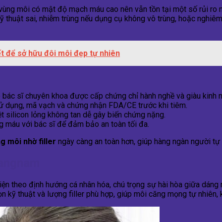
 vùng môi có mật độ mạch máu cao nên vẫn tồn tại một số rủi ro
 kỹ thuật sai, nhiễm trùng nếu dụng cụ không vô trùng, hoặc nghi
ết để sở hữu đôi môi đẹp tự nhiên
có bác sĩ chuyên khoa được cấp chứng chỉ hành nghề và giàu kinh 
 sử dụng, mã vạch và chứng nhận FDA/CE trước khi tiêm.
iệt silicon lỏng không tan dễ gây biến chứng nặng.
ng máu với bác sĩ để đảm bảo an toàn tối đa.
g môi nhờ filler
ngày càng an toàn hơn, giúp hàng ngàn người tự 
Gangnam
iện theo định hướng cá nhân hóa, chú trọng sự hài hòa giữa dáng 
n kỹ thuật và lượng filler phù hợp, giúp môi căng mọng tự nhiên,