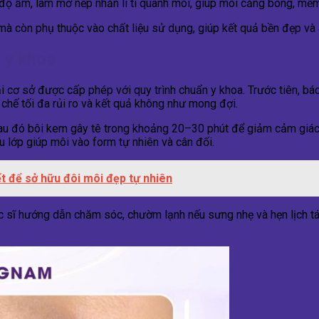
ộ ẩm, làm mờ nếp nhăn li ti quanh môi, giúp môi căng bóng, mềm
mà còn phụ thuộc vào chất liệu sử dụng, giúp kết quả bền đẹp và a
n y khoa
ại cơ sở được cấp phép với quy trình chuẩn y khoa. Trước tiên, bá
hế tối đa rủi ro và kết quả không như mong đợi.
au đó bôi kem gây tê trong khoảng 20–30 phút để giảm cảm giác k
u lớp giúp môi vào form tự nhiên và cân đối.
ết để sở hữu đôi môi đẹp tự nhiên
Bác sĩ hướng dẫn chăm sóc, chườm lạnh nếu sưng nhẹ và hẹn lịch t