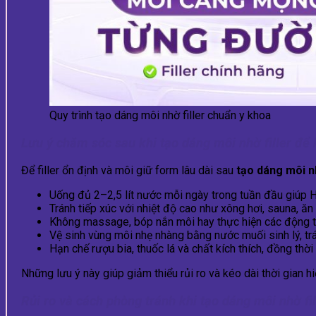
Quy trình tạo dáng môi nhờ filler chuẩn y khoa
Lưu ý chăm sóc sau khi tạo dáng môi nhờ filler để
Để filler ổn định và môi giữ form lâu dài sau
tạo dáng môi nh
Uống đủ 2–2,5 lít nước mỗi ngày trong tuần đầu giúp H
Tránh tiếp xúc với nhiệt độ cao như xông hơi, sauna, 
Không massage, bóp nắn môi hay thực hiện các động t
Vệ sinh vùng môi nhẹ nhàng bằng nước muối sinh lý, t
Hạn chế rượu bia, thuốc lá và chất kích thích, đồng thờ
Những lưu ý này giúp giảm thiểu rủi ro và kéo dài thời gian h
Rủi ro và cách phòng tránh khi tạo dáng môi nhờ fil