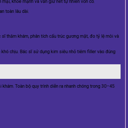
 mại, khỏe mạnh và vẫn giữ nét tự nhiên vốn có.
n toàn lâu dài.
c sĩ thăm khám, phân tích cấu trúc gương mặt, đo tỷ lệ môi và
hó chịu. Bác sĩ sử dụng kim siêu nhỏ tiêm filler vào đúng
ái khám. Toàn bộ quy trình diễn ra nhanh chóng trong 30–45