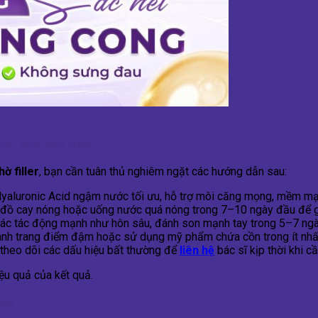
 kết quả bền đẹp
ờ filler
, bạn cần tuân thủ nghiêm ngặt các hướng dẫn sau:
yaluronic Acid ngậm nước tối ưu, hỗ trợ môi căng mọng, mềm mại v
ăn đồ cay nóng hoặc uống nước quá nóng trong 7–10 ngày đầu để gi
ác tác động mạnh như hôn sâu, đánh son mạnh tay trong 5–7 ngày
ránh trang điểm đậm hoặc sử dụng mỹ phẩm chứa cồn trong ít nhất
i theo dõi các dấu hiệu bất thường để
liên hệ
bác sĩ kịp thời khi cầ
iệu quả của kết quả.
ler