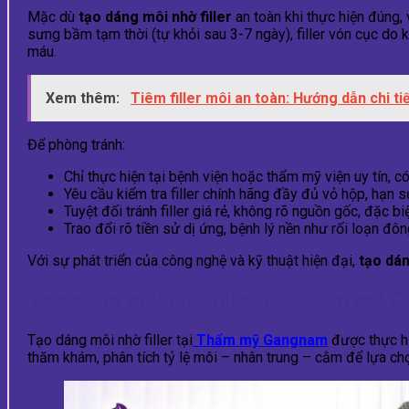
Mặc dù
tạo dáng môi nhờ filler
an toàn khi thực hiện đúng,
sưng bầm tạm thời (tự khỏi sau 3-7 ngày), filler vón cục do
máu.
Xem thêm:
Tiêm filler môi an toàn: Hướng dẫn chi ti
Để phòng tránh:
Chỉ thực hiện tại bệnh viện hoặc thẩm mỹ viện uy tín, 
Yêu cầu kiểm tra filler chính hãng đầy đủ vỏ hộp, hạn
Tuyệt đối tránh filler giá rẻ, không rõ nguồn gốc, đặc b
Trao đổi rõ tiền sử dị ứng, bệnh lý nền như rối loạn đô
Với sự phát triển của công nghệ và kỹ thuật hiện đại,
tạo dán
Tạo dáng môi nhờ filler tại Thẩm mỹ 
Tạo dáng môi nhờ filler tại
Thẩm mỹ Gangnam
được thực h
thăm khám, phân tích tỷ lệ môi – nhân trung – cằm để lựa chọ