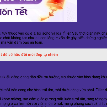
tùy thuộc vào cơ địa, lối sống và loại filler. Sau thời gian này, chấ
ác chất không tan như silicon lỏng – vốn dễ gây biến chứng nghiêm 
t mà vẫn đảm bảo an toàn.
ết để sở hữu đôi môi đẹp tự nhiên
nhiều kiểu dáng đang dẫn đầu xu hướng, tùy thuộc vào hình dạng 
i môi trên cong nhẹ hình trái tim, môi dưới căng vừa phải. Filler
ai khóe miệng, tạo cảm giác gương mặt luôn tươi tắn, rạng rỡ ngay
mọng ở cả hai môi với viền môi rõ nét, mang phong cách cá tính