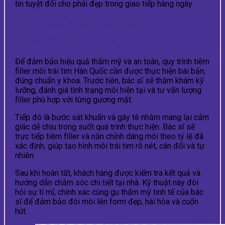
tin tuyệt đối cho phái đẹp trong giao tiếp hàng ngày.
Quy trình tiêm filler môi trái tim Hàn
Quốc chuẩn y khoa
Để đảm bảo hiệu quả thẩm mỹ và an toàn, quy trình tiêm
filler môi trái tim Hàn Quốc cần được thực hiện bài bản,
đúng chuẩn y khoa. Trước tiên, bác sĩ sẽ thăm khám kỹ
lưỡng, đánh giá tình trạng môi hiện tại và tư vấn lượng
filler phù hợp với từng gương mặt.
Tiếp đó là bước sát khuẩn và gây tê nhằm mang lại cảm
giác dễ chịu trong suốt quá trình thực hiện. Bác sĩ sẽ
trực tiếp tiêm filler và nắn chỉnh dáng môi theo tỷ lệ đã
xác định, giúp tạo hình môi trái tim rõ nét, cân đối và tự
nhiên.
Sau khi hoàn tất, khách hàng được kiểm tra kết quả và
hướng dẫn chăm sóc chi tiết tại nhà. Kỹ thuật này đòi
hỏi sự tỉ mỉ, chính xác cùng gu thẩm mỹ tinh tế của bác
sĩ để đảm bảo đôi môi lên form đẹp, hài hòa và cuốn
hút.