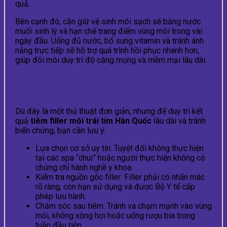
quả.
Bên cạnh đó, cần giữ vệ sinh môi sạch sẽ bằng nước
muối sinh lý và hạn chế trang điểm vùng môi trong vài
ngày đầu. Uống đủ nước, bổ sung vitamin và tránh ánh
nắng trực tiếp sẽ hỗ trợ quá trình hồi phục nhanh hơn,
giúp đôi môi duy trì độ căng mọng và mềm mại lâu dài.
Những lưu ý quan trọng để có đôi môi đẹp bền
lâu
Dù đây là một thủ thuật đơn giản, nhưng để duy trì kết
quả
tiêm filler môi trái tim Hàn Quốc
lâu dài và tránh
biến chứng, bạn cần lưu ý:
Lựa chọn cơ sở uy tín: Tuyệt đối không thực hiện
tại các spa “chui” hoặc người thực hiện không có
chứng chỉ hành nghề y khoa.
Kiểm tra nguồn gốc filler: Filler phải có nhãn mác
rõ ràng, còn hạn sử dụng và được Bộ Y tế cấp
phép lưu hành.
Chăm sóc sau tiêm: Tránh va chạm mạnh vào vùng
môi, không xông hơi hoặc uống rượu bia trong
tuần đầu tiên.