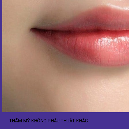
THẨM MỸ KHÔNG PHẪU THUẬT KHÁC