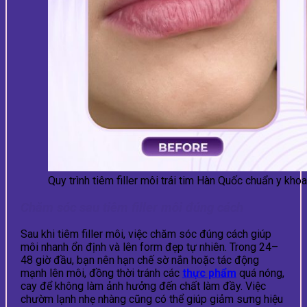
Quy trình tiêm filler môi trái tim Hàn Quốc chuẩn y khoa
Chăm sóc sau tiêm filler môi đúng cách
Sau khi tiêm filler môi, việc chăm sóc đúng cách giúp
môi nhanh ổn định và lên form đẹp tự nhiên. Trong 24–
48 giờ đầu, bạn nên hạn chế sờ nắn hoặc tác động
mạnh lên môi, đồng thời tránh các
thực phẩm
quá nóng,
cay để không làm ảnh hưởng đến chất làm đầy. Việc
chườm lạnh nhẹ nhàng cũng có thể giúp giảm sưng hiệu