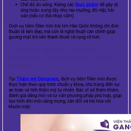
Chế độ ăn uống: Kiêng các
thực phẩm
dễ gây dị
ứng hoặc sưng tấy như rau muống, đồ nếp, hải
sản (nếu cơ địa nhạy cảm).
Dịch vụ tiêm filler môi trái tim Hàn Quốc không chỉ đơn
thuần là làm đẹp, mà còn là nghệ thuật cân chỉnh giúp
gương mặt trở nên thanh thoát và rạng rỡ hơn.
Tiêm filler môi tại Thẩm mỹ
Gangnam – Nhanh chóng, an toàn,
tự nhiên
Tại
Thẩm mỹ Gangnam
,
dịch vụ tiêm filler môi được
thực hiện theo quy trình chuẩn y khoa, chú trọng đến sự
an toàn và tính thẩm mỹ tự nhiên. Bác sĩ sẽ thăm khám,
đánh giá dáng môi và tư vấn phương pháp phù hợp, giúp
tạo hình đôi môi căng mọng, cân đối và hài hòa với
khuôn mặt.