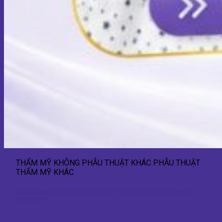
THẨM MỸ KHÔNG PHẪU THUẬT KHÁC PHẪU THUẬT
THẨM MỸ KHÁC
Căng Da Mặt Ở Đâu Uy Tín? Địa Chỉ Trẻ Hóa Được Nhiều Người
Quan Tâm