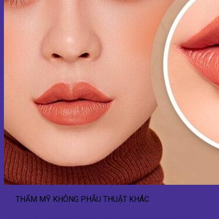
THẨM MỸ KHÔNG PHẪU THUẬT KHÁC
Bí quyết sở hữu đôi môi căng mọng với kỹ thuật tiêm filler môi tự