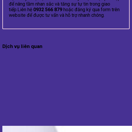
để nâng tầm nhan sắc và tăng sự tự tin trong giao
tiếp.Liên hệ
0932 566 879
hoặc đăng ký qua form trên
website để được tư vấn và hỗ trợ nhanh chóng.
Dịch vụ liên quan