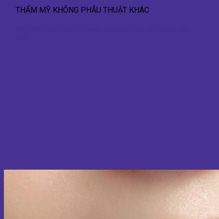
THẨM MỸ KHÔNG PHẪU THUẬT KHÁC
Tiêm filler môi cherry: Bí quyết sở hữu đôi môi căng mọng ngọt
ngào