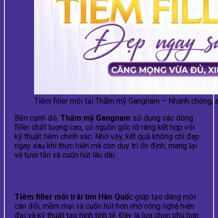
Tiêm filler môi tại Thẩm mỹ Gangnam – Nhanh chóng, a
Bên cạnh đó,
Thẩm mỹ Gangnam
sử dụng các dòng
filler chất lượng cao, có nguồn gốc rõ ràng kết hợp với
kỹ thuật tiêm chính xác. Nhờ vậy, kết quả không chỉ đẹp
ngay sau khi thực hiện mà còn duy trì ổn định, mang lại
vẻ tươi tắn và cuốn hút lâu dài.
Kết luận
Tiêm filler môi trái tim Hàn Quố
c giúp tạo dáng môi
cân đối, mềm mại và cuốn hút hơn nhờ công nghệ hiện
đại và kỹ thuật tạo hình tinh tế. Đây là lựa chọn phù hợp