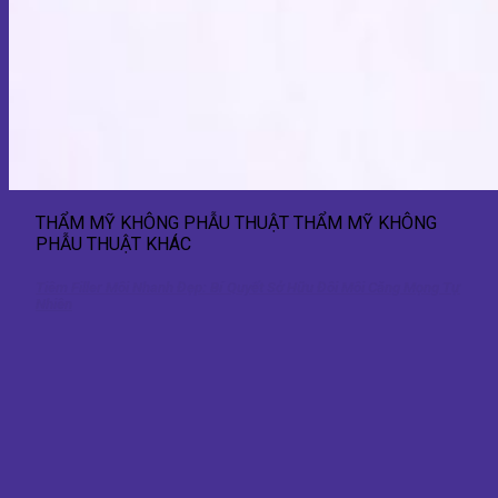
THẨM MỸ KHÔNG PHẪU THUẬT THẨM MỸ KHÔNG
PHẪU THUẬT KHÁC
Tiêm Filler Môi Nhanh Đẹp: Bí Quyết Sở Hữu Đôi Môi Căng Mọng Tự
Nhiên