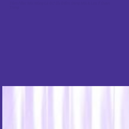
Tiêm Filler Môi Mỏng Là Gì? Ưu Điểm, Dáng Môi & Lưu Ý Quan
Trọng