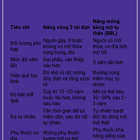
Nâng mông
Tiêu chí
Nâng vòng 3 túi độn
bằng mỡ tự
thân (BBL)
Người gầy, ít hoặc
Người có mỡ
Đối tượng phù
không có mỡ thừa
thừa, cơ địa tích
hợp
vùng bụng, đùi
mỡ tốt
Mức độ xâm
Đại phẫu, can thiệp
Ít xâm lấn hơn
lấn
sâu hơn
Độ nhô rõ rệt, mông
Đường cong
Hiệu quả tạo
đầy đặn và tăng size
mềm mại, tự
hình
rõ
nhiên
Duy trì 15–20 năm
Mỡ có thể tiêu
Độ bền kết
hoặc lâu hơn, không
30–50% sau 2–
quả
tiêu hao
3 năm
Cần thời gian để túi
Tự nhiên tuyệt
Độ tự nhiên
mềm dần, sau đó rất
đối do dùng mô
tự nhiên
mỡ thật
Phụ thuộc khả
Phụ thuộc cơ
Không phụ thuộc
năng sống của
địa
lượng mỡ cơ thể