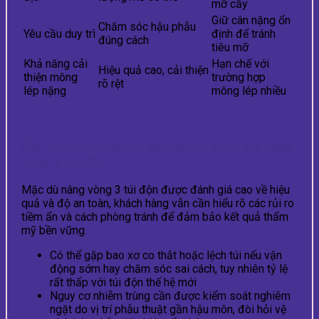
mỡ cấy
Giữ cân nặng ổn
Chăm sóc hậu phẫu
Yêu cầu duy trì
định để tránh
đúng cách
tiêu mỡ
Khả năng cải
Hạn chế với
Hiệu quả cao, cải thiện
thiện mông
trường hợp
rõ rệt
lép nặng
mông lép nhiều
Các rủi ro tiềm ẩn và cách giảm thiểu khi nâng
vòng 3 túi độn
Mặc dù nâng vòng 3 túi độn được đánh giá cao về hiệu
quả và độ an toàn, khách hàng vẫn cần hiểu rõ các rủi ro
tiềm ẩn và cách phòng tránh để đảm bảo kết quả thẩm
mỹ bền vững.
Có thể gặp bao xơ co thắt hoặc lệch túi nếu vận
động sớm hay chăm sóc sai cách, tuy nhiên tỷ lệ
rất thấp với túi độn thế hệ mới
Nguy cơ nhiễm trùng cần được kiểm soát nghiêm
ngặt do vị trí phẫu thuật gần hậu môn, đòi hỏi vệ