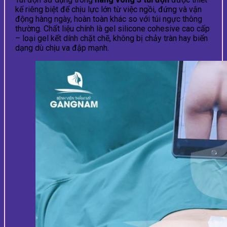
kế riêng biệt để chịu lực lớn từ việc ngồi, đứng và vận
động hàng ngày, hoàn toàn khác so với túi ngực thông
thường. Chất liệu chính là gel silicone cohesive cao cấp
– loại gel kết dính chặt chẽ, không bị chảy tràn hay biến
dạng dù chịu va đập mạnh.