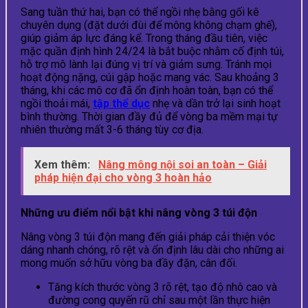
Sang tuần thứ hai, bạn có thể ngồi nhẹ bằng gối kê
chuyên dụng (đặt dưới đùi để mông không chạm ghế),
giúp giảm áp lực đáng kể. Trong tháng đầu tiên, việc
mặc quần định hình 24/24 là bắt buộc nhằm cố định túi,
hỗ trợ mô lành lại đúng vị trí và giảm sưng. Tránh mọi
hoạt động nặng, cúi gập hoặc mang vác. Sau khoảng 3
tháng, khi các mô cơ đã ổn định hoàn toàn, bạn có thể
ngồi thoải mái,
tập thể dục
nhẹ và dần trở lại sinh hoạt
bình thường. Thời gian đầy đủ để vòng ba mềm mại tự
nhiên thường mất 3-6 tháng tùy cơ địa.
Xem thêm:
Nâng mông nội soi an toàn – Giải
pháp hiện đại cho vòng 3 hoàn hảo
Những ưu điểm nổi bật khi nâng vòng 3 túi độn
Nâng vòng 3 túi độn mang đến giải pháp cải thiện vóc
dáng nhanh chóng, rõ rệt và ổn định lâu dài cho những ai
mong muốn sở hữu vòng ba đầy đặn, cân đối.
Tăng kích thước vòng 3 rõ rệt, tạo độ nhô cao và
đường cong quyến rũ chỉ sau một lần thực hiện