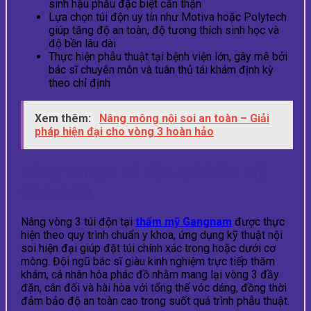
sinh hậu phẫu đặc biệt cẩn thận
Lựa chọn túi độn uy tín như Motiva hoặc Polytech
giúp tăng độ an toàn, độ tương thích sinh học và
độ bền lâu dài
Thực hiện phẫu thuật tại bệnh viện lớn, gây mê bởi
bác sĩ chuyên môn và tuân thủ tái khám định kỳ
theo chỉ định
Xem thêm:
Nâng mông nội soi an toàn – Giải
pháp hiện đại cho vòng 3 hoàn hảo
Nâng vòng 3 túi độn tại thẩm mỹ
Gangnam
Nâng vòng 3 túi độn tại
thẩm mỹ Gangnam
được thực
hiện theo quy trình chuẩn y khoa, ứng dụng kỹ thuật nội
soi hiện đại giúp đặt túi chính xác trong hoặc dưới cơ
mông. Đội ngũ bác sĩ giàu kinh nghiệm trực tiếp thăm
khám, cá nhân hóa phác đồ nhằm mang lại vòng 3 đầy
đặn, cân đối và hài hòa với tổng thể vóc dáng, đồng thời
đảm bảo độ an toàn cao trong suốt quá trình phẫu thuật.