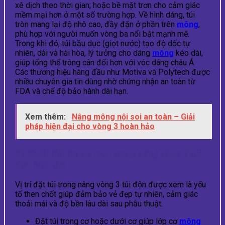
xê dịch theo thời gian; hoặc bề mặt trơn cho cảm giác
mềm mại hơn ở một số trường hợp. Về hình dáng, túi
tròn mang lại độ nhô cao, đầy đặn ở phần trên
mông
,
phù hợp với người muốn vòng ba nổi bật mạnh mẽ.
Trong khi đó, túi bầu dục (giọt nước) tạo độ dốc tự
nhiên, dài và hài hòa, lý tưởng cho dáng
mông
kéo dài,
giúp tổng thể trông cân đối hơn với vóc dáng châu Á.
Các thương hiệu hàng đầu như Motiva và Polytech được
nhiều chuyên gia tin dùng nhờ chứng nhận an toàn từ
FDA và chế độ bảo hành dài hạn.
Xem thêm:
Nâng mông nội soi an toàn – Giải
pháp hiện đại cho vòng 3 hoàn hảo
Kỹ thuật đặt túi an toàn trong nâng vòng 3 túi
độn hiện đại
Vị trí đặt túi trong nâng vòng 3 túi độn được xem là yếu
tố then chốt giúp đảm bảo vẻ đẹp tự nhiên, cảm giác
thoải mái và độ bền lâu dài sau phẫu thuật.
Đặt túi trong cơ hoặc dưới cơ giúp lớp cơ
mông