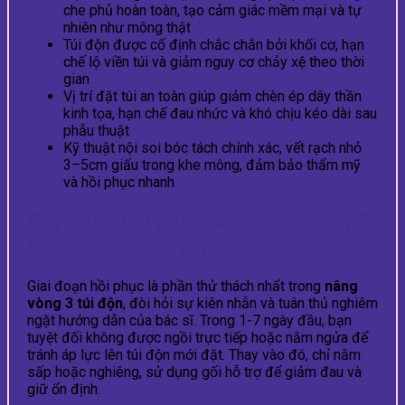
che phủ hoàn toàn, tạo cảm giác mềm mại và tự
nhiên như mông thật
Túi độn được cố định chắc chắn bởi khối cơ, hạn
chế lộ viền túi và giảm nguy cơ chảy xệ theo thời
gian
Vị trí đặt túi an toàn giúp giảm chèn ép dây thần
kinh tọa, hạn chế đau nhức và khó chịu kéo dài sau
phẫu thuật
Kỹ thuật nội soi bóc tách chính xác, vết rạch nhỏ
3–5cm giấu trong khe mông, đảm bảo thẩm mỹ
và hồi phục nhanh
Quy trình hồi phục sau nâng vòng 3
túi độn cần lưu ý gì?
Giai đoạn hồi phục là phần thử thách nhất trong
nâng
vòng 3 túi độn
, đòi hỏi sự kiên nhẫn và tuân thủ nghiêm
ngặt hướng dẫn của bác sĩ. Trong 1-7 ngày đầu, bạn
tuyệt đối không được ngồi trực tiếp hoặc nằm ngửa để
tránh áp lực lên túi độn mới đặt. Thay vào đó, chỉ nằm
sấp hoặc nghiêng, sử dụng gối hỗ trợ để giảm đau và
giữ ổn định.