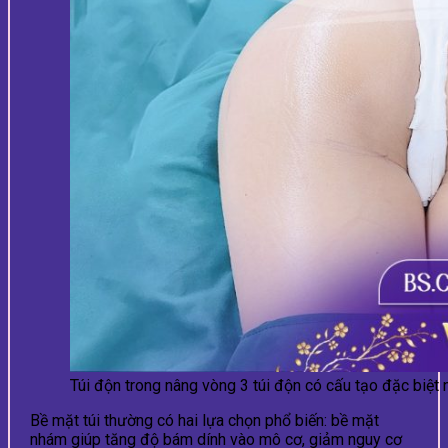
Túi độn trong nâng vòng 3 túi độn có cấu tạo đặc biệt 
Bề mặt túi thường có hai lựa chọn phổ biến: bề mặt
nhám giúp tăng độ bám dính vào mô cơ, giảm nguy cơ