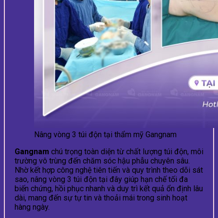
Nâng vòng 3 túi độn tại thẩm mỹ Gangnam
Gangnam
chú trọng toàn diện từ chất lượng túi độn, môi
trường vô trùng đến chăm sóc hậu phẫu chuyên sâu.
Nhờ kết hợp công nghệ tiên tiến và quy trình theo dõi sát
sao, nâng vòng 3 túi độn tại đây giúp hạn chế tối đa
biến chứng, hồi phục nhanh và duy trì kết quả ổn định lâu
dài, mang đến sự tự tin và thoải mái trong sinh hoạt
hàng ngày.