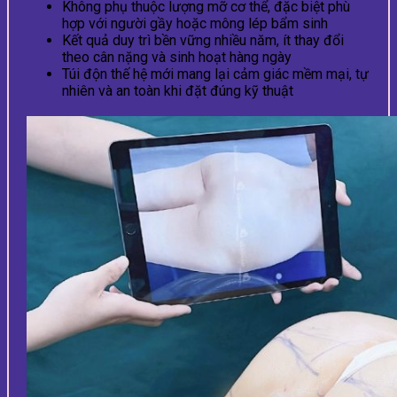
Không phụ thuộc lượng mỡ cơ thể, đặc biệt phù
hợp với người gầy hoặc mông lép bẩm sinh
Kết quả duy trì bền vững nhiều năm, ít thay đổi
theo cân nặng và sinh hoạt hàng ngày
Túi độn thế hệ mới mang lại cảm giác mềm mại, tự
nhiên và an toàn khi đặt đúng kỹ thuật