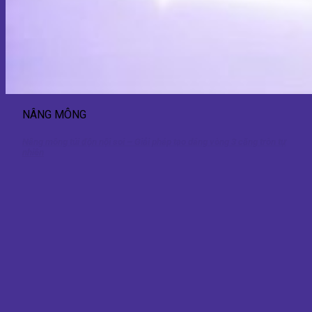
NÂNG MÔNG
Nâng mông túi độn nội soi – Giải pháp tạo dáng vòng 3 căng tròn tự
nhiên