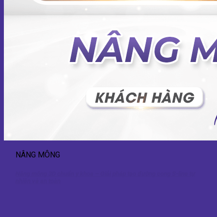
NÂNG MÔNG
Nâng mông 3D chuẩn y khoa – Giải pháp tạo đường cong S-line tự
nhiên và an toàn