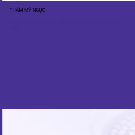
THẨM MỸ NGỰC
Nâng ngực nội soi Motiva – Giải pháp nâng vòng 1 an toàn và tự
nhiên