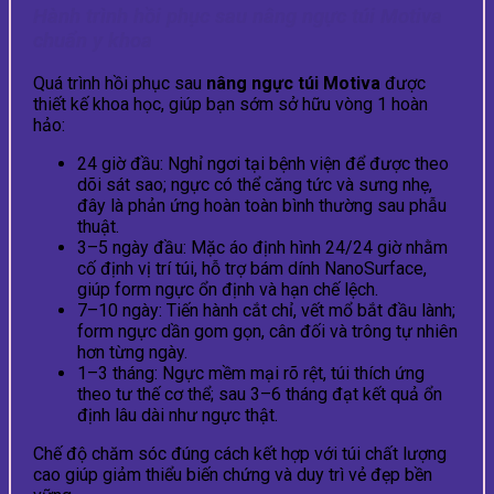
Hành trình hồi phục sau nâng ngực túi Motiva
chuẩn y khoa
Quá trình hồi phục sau
nâng ngực túi Motiva
được
thiết kế khoa học, giúp bạn sớm sở hữu vòng 1 hoàn
hảo:
24 giờ đầu: Nghỉ ngơi tại bệnh viện để được theo
dõi sát sao; ngực có thể căng tức và sưng nhẹ,
đây là phản ứng hoàn toàn bình thường sau phẫu
thuật.
3–5 ngày đầu: Mặc áo định hình 24/24 giờ nhằm
cố định vị trí túi, hỗ trợ bám dính NanoSurface,
giúp form ngực ổn định và hạn chế lệch.
7–10 ngày: Tiến hành cắt chỉ, vết mổ bắt đầu lành;
form ngực dần gom gọn, cân đối và trông tự nhiên
hơn từng ngày.
1–3 tháng: Ngực mềm mại rõ rệt, túi thích ứng
theo tư thế cơ thể; sau 3–6 tháng đạt kết quả ổn
định lâu dài như ngực thật.
Chế độ chăm sóc đúng cách kết hợp với túi chất lượng
cao giúp giảm thiểu biến chứng và duy trì vẻ đẹp bền