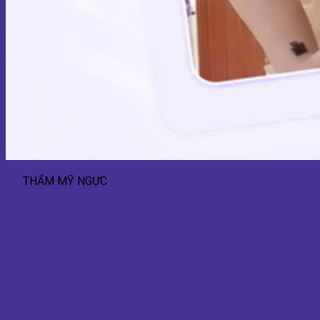
THẨM MỸ NGỰC
Nâng ngực nội soi dáng tự nhiên 4K – Giải pháp tăng vòng 1 hiện đại
và an toàn