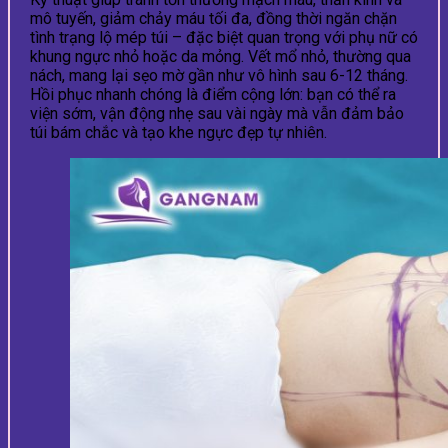
mô tuyến, giảm chảy máu tối đa, đồng thời ngăn chặn
tình trạng lộ mép túi – đặc biệt quan trọng với phụ nữ có
khung ngực nhỏ hoặc da mỏng. Vết mổ nhỏ, thường qua
nách, mang lại sẹo mờ gần như vô hình sau 6-12 tháng.
Hồi phục nhanh chóng là điểm cộng lớn: bạn có thể ra
viện sớm, vận động nhẹ sau vài ngày mà vẫn đảm bảo
túi bám chắc và tạo khe ngực đẹp tự nhiên.