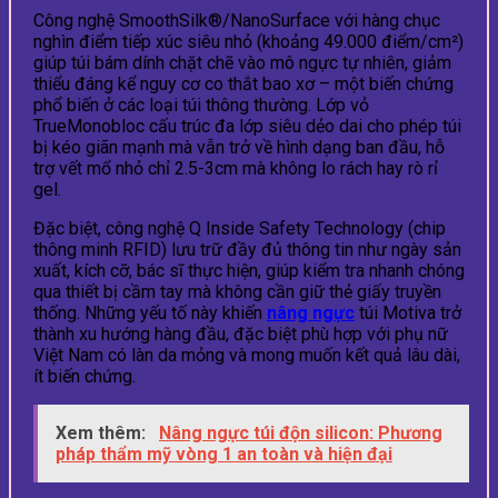
Công nghệ SmoothSilk®/NanoSurface với hàng chục
nghìn điểm tiếp xúc siêu nhỏ (khoảng 49.000 điểm/cm²)
giúp túi bám dính chặt chẽ vào mô ngực tự nhiên, giảm
thiểu đáng kể nguy cơ co thắt bao xơ – một biến chứng
phổ biến ở các loại túi thông thường. Lớp vỏ
TrueMonobloc cấu trúc đa lớp siêu dẻo dai cho phép túi
bị kéo giãn mạnh mà vẫn trở về hình dạng ban đầu, hỗ
trợ vết mổ nhỏ chỉ 2.5-3cm mà không lo rách hay rò rỉ
gel.
Đặc biệt, công nghệ Q Inside Safety Technology (chip
thông minh RFID) lưu trữ đầy đủ thông tin như ngày sản
xuất, kích cỡ, bác sĩ thực hiện, giúp kiểm tra nhanh chóng
qua thiết bị cầm tay mà không cần giữ thẻ giấy truyền
thống. Những yếu tố này khiến
nâng ngực
túi Motiva trở
thành xu hướng hàng đầu, đặc biệt phù hợp với phụ nữ
Việt Nam có làn da mỏng và mong muốn kết quả lâu dài,
ít biến chứng.
Xem thêm:
Nâng ngực túi độn silicon: Phương
pháp thẩm mỹ vòng 1 an toàn và hiện đại