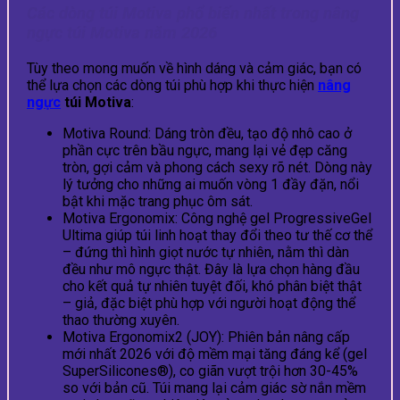
Các dòng túi Motiva phổ biến nhất trong nâng
ngực túi Motiva năm 2026
Tùy theo mong muốn về hình dáng và cảm giác, bạn có
thể lựa chọn các dòng túi phù hợp khi thực hiện
nâng
ngực
túi Motiva
:
Motiva Round: Dáng tròn đều, tạo độ nhô cao ở
phần cực trên bầu ngực, mang lại vẻ đẹp căng
tròn, gợi cảm và phong cách sexy rõ nét. Dòng này
lý tưởng cho những ai muốn vòng 1 đầy đặn, nổi
bật khi mặc trang phục ôm sát.
Motiva Ergonomix: Công nghệ gel ProgressiveGel
Ultima giúp túi linh hoạt thay đổi theo tư thế cơ thể
– đứng thì hình giọt nước tự nhiên, nằm thì dàn
đều như mô ngực thật. Đây là lựa chọn hàng đầu
cho kết quả tự nhiên tuyệt đối, khó phân biệt thật
– giả, đặc biệt phù hợp với người hoạt động thể
thao thường xuyên.
Motiva Ergonomix2 (JOY): Phiên bản nâng cấp
mới nhất 2026 với độ mềm mại tăng đáng kể (gel
SuperSilicones®), co giãn vượt trội hơn 30-45%
so với bản cũ. Túi mang lại cảm giác sờ nắn mềm