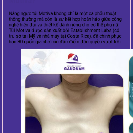
Motiva?
Nâng ngực túi Motiva không chỉ là một ca phẫu thuật
thông thường mà còn là sự kết hợp hoàn hảo giữa công
nghệ hiện đại và thiết kế dành riêng cho cơ thể phụ nữ.
Túi Motiva được sản xuất bởi Establishment Labs (có
trụ sở tại Mỹ và nhà máy tại Costa Rica), đã chinh phục
hơn 80 quốc gia nhờ các đặc điểm độc quyền vượt trội.