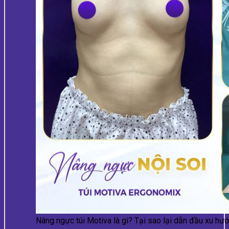
Nâng ngực túi Motiva là gì? Tại sao lại dẫn đầu xu hư