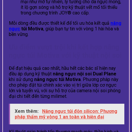
mại như mỡ tự nhiên, lý tưởng cho da ngực mỏng,
ít lộ gợn sóng và hỗ trợ kỹ thuật vết mổ tối thiểu
trong chương trình JOY® cao cấp.
Mỗi dòng đều được thiết kế để tối ưu hóa kết quả
nâng
ngực
túi Motiva
, giúp bạn tự tin với vòng 1 hài hòa và
bền vững.
Ưu điểm vượt trội khi kết hợp nâng
ngực túi Motiva với kỹ thuật nội soi
Để đạt hiệu quả cao nhất, hầu hết các bác sĩ hiện nay
đều áp dụng kỹ thuật
nâng ngực nội soi Dual Plane
khi sử dụng
nâng ngực túi Motiva
. Phương pháp này
cho phép đặt túi chính xác vào vị trí giữa lớp cơ ngực
lớn và tuyến vú, với sự hỗ trợ của camera nội soi phóng
đại chi tiết đến từng milimet.
Xem thêm:
Nâng ngực túi độn silicon: Phương
pháp thẩm mỹ vòng 1 an toàn và hiện đại
Kỹ thuật giúp tránh tổn thương mạch máu, thần kinh và