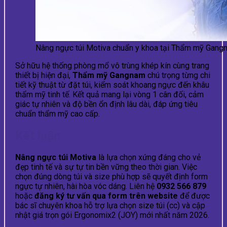
Nâng ngực túi Motiva chuẩn y khoa tại Thẩm mỹ Gang
Sở hữu hệ thống phòng mổ vô trùng khép kín cùng trang
thiết bị hiện đại,
Thẩm mỹ Gangnam
chú trọng từng chi
tiết kỹ thuật từ đặt túi, kiểm soát khoang ngực đến khâu
thẩm mỹ tinh tế. Kết quả mang lại vòng 1 cân đối, cảm
giác tự nhiên và độ bền ổn định lâu dài, đáp ứng tiêu
chuẩn thẩm mỹ cao cấp.
Kết luận
Nâng ngực túi Motiva
là lựa chọn xứng đáng cho vẻ
đẹp tinh tế và sự tự tin bền vững theo thời gian. Việc
chọn đúng dòng túi và size phù hợp sẽ quyết định form
ngực tự nhiên, hài hòa vóc dáng. Liên hệ
0932 566 879
hoặc
đăng ký tư vấn qua form trên website
để được
bác sĩ chuyên khoa hỗ trợ lựa chọn size túi (cc) và cập
nhật giá trọn gói Ergonomix2 (JOY) mới nhất năm 2026.