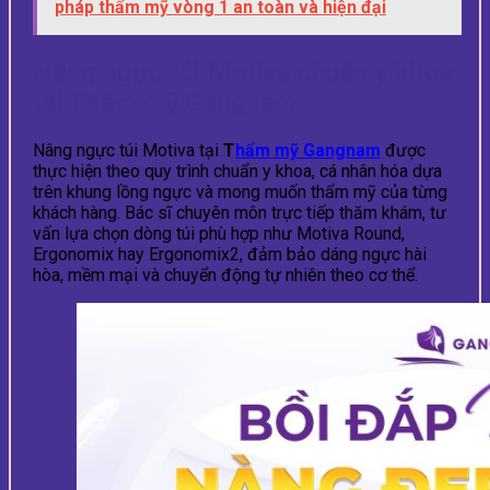
pháp thẩm mỹ vòng 1 an toàn và hiện đại
Nâng ngực túi Motiva chuẩn y khoa
tại Thẩm mỹ Gangnam
Nâng ngực túi Motiva tại
T
hẩm mỹ Gangnam
được
thực hiện theo quy trình chuẩn y khoa, cá nhân hóa dựa
trên khung lồng ngực và mong muốn thẩm mỹ của từng
khách hàng. Bác sĩ chuyên môn trực tiếp thăm khám, tư
vấn lựa chọn dòng túi phù hợp như Motiva Round,
Ergonomix hay Ergonomix2, đảm bảo dáng ngực hài
hòa, mềm mại và chuyển động tự nhiên theo cơ thể.