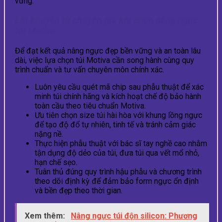
vững.
Lời khuyên từ chuyên gia khi chọn nâng ngực
túi Motiva
Để đạt kết quả nâng ngực đẹp bền vững và an toàn lâu
dài, việc lựa chọn túi Motiva cần song hành cùng quy
trình chuẩn và tư vấn chuyên môn chính xác.
Luôn yêu cầu quét mã chip sau phẫu thuật để xác
minh túi chính hãng và kích hoạt chế độ bảo hành
toàn cầu theo tiêu chuẩn Motiva.
Ưu tiên chọn size túi hài hòa với khung lồng ngực
để tạo độ đổ tự nhiên, tinh tế và tránh cảm giác
nặng nề.
Thực hiện phẫu thuật với bác sĩ tay nghề cao nhằm
tận dụng độ dẻo của túi, đưa túi qua vết mổ nhỏ,
hạn chế sẹo.
Tuân thủ đúng quy trình hậu phẫu và chương trình
theo dõi định kỳ để đảm bảo form ngực ổn định
và bền đẹp theo thời gian.
Xem thêm:
Nâng ngực túi độn silicon: Phương