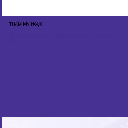
THẨM MỸ NGỰC
Nâng ngực nội soi Motiva – Giải pháp nâng vòng 1 an toàn và tự
nhiên