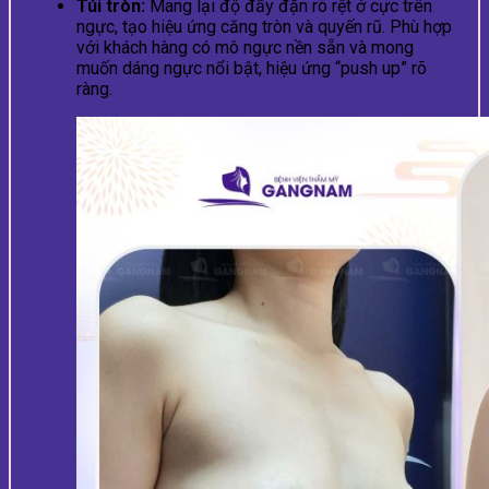
Túi tròn:
Mang lại độ đầy đặn rõ rệt ở cực trên
ngực, tạo hiệu ứng căng tròn và quyến rũ. Phù hợp
với khách hàng có mô ngực nền sẵn và mong
muốn dáng ngực nổi bật, hiệu ứng “push up” rõ
ràng.