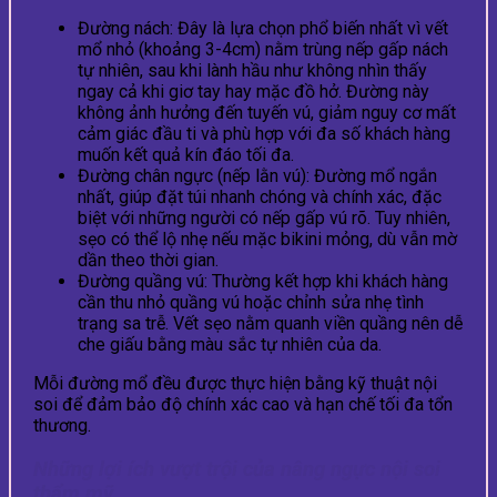
Đường nách: Đây là lựa chọn phổ biến nhất vì vết
mổ nhỏ (khoảng 3-4cm) nằm trùng nếp gấp nách
tự nhiên, sau khi lành hầu như không nhìn thấy
ngay cả khi giơ tay hay mặc đồ hở. Đường này
không ảnh hưởng đến tuyến vú, giảm nguy cơ mất
cảm giác đầu ti và phù hợp với đa số khách hàng
muốn kết quả kín đáo tối đa.
Đường chân ngực (nếp lằn vú): Đường mổ ngắn
nhất, giúp đặt túi nhanh chóng và chính xác, đặc
biệt với những người có nếp gấp vú rõ. Tuy nhiên,
sẹo có thể lộ nhẹ nếu mặc bikini mỏng, dù vẫn mờ
dần theo thời gian.
Đường quầng vú: Thường kết hợp khi khách hàng
cần thu nhỏ quầng vú hoặc chỉnh sửa nhẹ tình
trạng sa trễ. Vết sẹo nằm quanh viền quầng nên dễ
che giấu bằng màu sắc tự nhiên của da.
Mỗi đường mổ đều được thực hiện bằng kỹ thuật nội
soi để đảm bảo độ chính xác cao và hạn chế tối đa tổn
thương.
Những lợi ích vượt trội của nâng ngực nội soi
thẩm mỹ