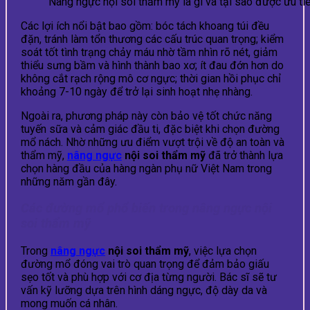
Nâng ngực nội soi thẩm mỹ là gì và tại sao được ưu ti
Các lợi ích nổi bật bao gồm: bóc tách khoang túi đều
đặn, tránh làm tổn thương các cấu trúc quan trọng; kiểm
soát tốt tình trạng chảy máu nhờ tầm nhìn rõ nét, giảm
thiểu sưng bầm và hình thành bao xơ; ít đau đớn hơn do
không cắt rạch rộng mô cơ ngực; thời gian hồi phục chỉ
khoảng 7-10 ngày để trở lại sinh hoạt nhẹ nhàng.
Ngoài ra, phương pháp này còn bảo vệ tốt chức năng
tuyến sữa và cảm giác đầu ti, đặc biệt khi chọn đường
mổ nách. Nhờ những ưu điểm vượt trội về độ an toàn và
thẩm mỹ,
nâng ngực
nội soi thẩm mỹ
đã trở thành lựa
chọn hàng đầu của hàng ngàn phụ nữ Việt Nam trong
những năm gần đây.
Các đường mổ phổ biến trong nâng ngực nội
soi thẩm mỹ
Trong
nâng ngực
nội soi thẩm mỹ
, việc lựa chọn
đường mổ đóng vai trò quan trọng để đảm bảo giấu
sẹo tốt và phù hợp với cơ địa từng người. Bác sĩ sẽ tư
vấn kỹ lưỡng dựa trên hình dáng ngực, độ dày da và
mong muốn cá nhân.