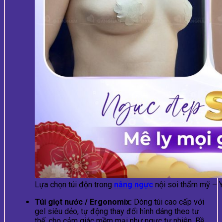
Lựa chọn túi độn trong
nâng ngực
nội soi thẩm mỹ – Y
Túi giọt nước / Ergonomix:
Dòng túi cao cấp với
gel siêu dẻo, tự động thay đổi hình dáng theo tư
thế, cho cảm giác mềm mại như ngực tự nhiên. Bề