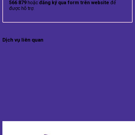
566 879
hoặc
đăng ký qua form trên website
để
được hỗ trợ.
Dịch vụ liên quan