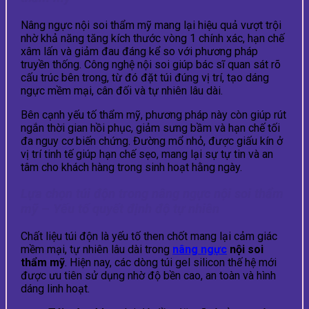
Nâng ngực nội soi thẩm mỹ mang lại hiệu quả vượt trội
nhờ khả năng tăng kích thước vòng 1 chính xác, hạn chế
xâm lấn và giảm đau đáng kể so với phương pháp
truyền thống. Công nghệ nội soi giúp bác sĩ quan sát rõ
cấu trúc bên trong, từ đó đặt túi đúng vị trí, tạo dáng
ngực mềm mại, cân đối và tự nhiên lâu dài.
Bên cạnh yếu tố thẩm mỹ, phương pháp này còn giúp rút
ngắn thời gian hồi phục, giảm sưng bầm và hạn chế tối
đa nguy cơ biến chứng. Đường mổ nhỏ, được giấu kín ở
vị trí tinh tế giúp hạn chế sẹo, mang lại sự tự tin và an
tâm cho khách hàng trong sinh hoạt hằng ngày.
Lựa chọn túi độn trong nâng ngực nội soi thẩm
mỹ – Yếu tố quyết định độ tự nhiên
Chất liệu túi độn là yếu tố then chốt mang lại cảm giác
mềm mại, tự nhiên lâu dài trong
nâng ngực
nội soi
thẩm mỹ
. Hiện nay, các dòng túi gel silicon thế hệ mới
được ưu tiên sử dụng nhờ độ bền cao, an toàn và hình
dáng linh hoạt.