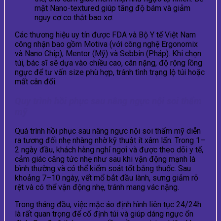
mặt Nano-textured giúp tăng độ bám và giảm
nguy cơ co thắt bao xơ.
Các thương hiệu uy tín được FDA và Bộ Y tế Việt Nam
công nhận bao gồm Motiva (với công nghệ Ergonomix
và Nano Chip), Mentor (Mỹ) và Sebbin (Pháp). Khi chọn
túi, bác sĩ sẽ dựa vào chiều cao, cân nặng, độ rộng lồng
ngực để tư vấn size phù hợp, tránh tình trạng lộ túi hoặc
mất cân đối.
Quy trình hồi phục sau nâng ngực nội soi thẩm
mỹ
Quá trình hồi phục sau nâng ngực nội soi thẩm mỹ diễn
ra tương đối nhẹ nhàng nhờ kỹ thuật ít xâm lấn. Trong 1–
2 ngày đầu, khách hàng nghỉ ngơi và được theo dõi y tế,
cảm giác căng tức nhẹ như sau khi vận động mạnh là
bình thường và có thể kiểm soát tốt bằng thuốc. Sau
khoảng 7–10 ngày, vết mổ bắt đầu lành, sưng giảm rõ
rệt và có thể vận động nhẹ, tránh mang vác nặng.
Trong tháng đầu, việc mặc áo định hình liên tục 24/24h
là rất quan trọng để cố định túi và giúp dáng ngực ổn