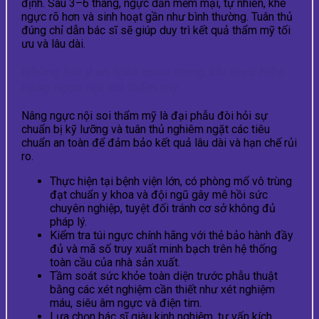
định. Sau 3–6 tháng, ngực dần mềm mại, tự nhiên, khe
ngực rõ hơn và sinh hoạt gần như bình thường. Tuân thủ
đúng chỉ dẫn bác sĩ sẽ giúp duy trì kết quả thẩm mỹ tối
ưu và lâu dài.
Những lưu ý an toàn quan trọng khi thực hiện
nâng ngực nội soi thẩm mỹ
Nâng ngực nội soi thẩm mỹ là đại phẫu đòi hỏi sự
chuẩn bị kỹ lưỡng và tuân thủ nghiêm ngặt các tiêu
chuẩn an toàn để đảm bảo kết quả lâu dài và hạn chế rủi
ro.
Thực hiện tại bệnh viện lớn, có phòng mổ vô trùng
đạt chuẩn y khoa và đội ngũ gây mê hồi sức
chuyên nghiệp, tuyệt đối tránh cơ sở không đủ
pháp lý.
Kiểm tra túi ngực chính hãng với thẻ bảo hành đầy
đủ và mã số truy xuất minh bạch trên hệ thống
toàn cầu của nhà sản xuất.
Tầm soát sức khỏe toàn diện trước phẫu thuật
bằng các xét nghiệm cần thiết như xét nghiệm
máu, siêu âm ngực và điện tim.
Lựa chọn bác sĩ giàu kinh nghiệm, tư vấn kích