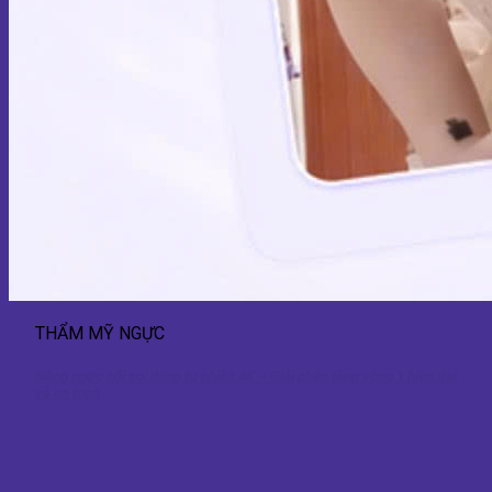
THẨM MỸ NGỰC
Nâng ngực nội soi dáng tự nhiên 4K – Giải pháp tăng vòng 1 hiện đại
và an toàn