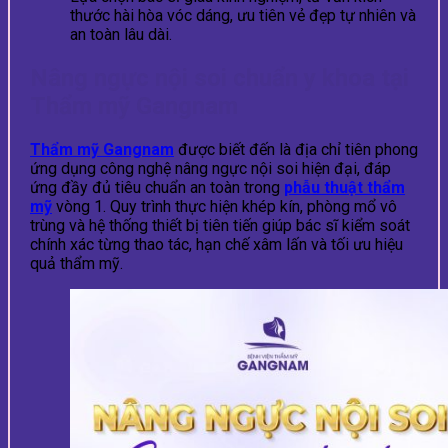
thước hài hòa vóc dáng, ưu tiên vẻ đẹp tự nhiên và
an toàn lâu dài.
Nâng ngực nội soi chuẩn y khoa tại
Thẩm mỹ Gangnam
Thẩm mỹ Gangnam
được biết đến là địa chỉ tiên phong
ứng dụng công nghệ nâng ngực nội soi hiện đại, đáp
ứng đầy đủ tiêu chuẩn an toàn trong
phẫu thuật thẩm
mỹ
vòng 1. Quy trình thực hiện khép kín, phòng mổ vô
trùng và hệ thống thiết bị tiên tiến giúp bác sĩ kiểm soát
chính xác từng thao tác, hạn chế xâm lấn và tối ưu hiệu
quả thẩm mỹ.