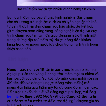
Địa chỉ thẩm mỹ được nhiều khách hàng tin chọn
Bên cạnh đội ngũ bác sĩ giàu kinh nghiệm,
Gangnam
còn chú trọng trải nghiệm dịch vụ chuyên nghiệp từ khâu
tư vấn, thực hiện đến chăm sóc hậu phẫu. Sự kết hợp
giữa chuyên môn vững vàng, công nghệ hiện đại và quy
trình chăm sóc tận tâm đã giúp Gangnam trở thành một
trong những địa chỉ thẩm mỹ được đông đảo khách
hàng trong và ngoài nước lựa chọn trong hành trình hoàn
thiện nhan sắc.
Kết luận
Nâng ngực nội soi 4K túi Ergonomix
là giải pháp hiện
đại giúp kiến tạo vòng 1 căng tròn, mềm mại tự nhiên và
hài hòa với vóc dáng. Sự kết hợp giữa công nghệ nội soi
4K tiên tiến và dòng túi ngực thông minh thế hệ mới
mang đến hiệu quả thẩm mỹ tối ưu cùng độ an toàn cao.
Để được tư vấn chi tiết về dáng ngực phù hợp, vui lòng
liên hệ
Hotline 0932 566 879
hoặc
đăng ký thông tin
qua form trên website
để được đội ngũ chuyên gia hỗ
trợ nhanh chóng.