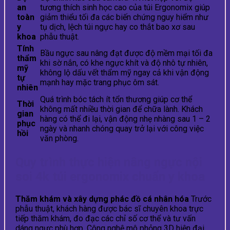
an
tương thích sinh học cao của túi Ergonomix giúp
toàn
giảm thiểu tối đa các biến chứng nguy hiểm như
y
tụ dịch, lệch túi ngực hay co thắt bao xơ sau
khoa
phẫu thuật.
Tính
Bầu ngực sau nâng đạt được độ mềm mại tối đa
thẩm
khi sờ nắn, có khe ngực khít và độ nhô tự nhiên,
mỹ
không lộ dấu vết thẩm mỹ ngay cả khi vận động
tự
mạnh hay mặc trang phục ôm sát.
nhiên
Quá trình bóc tách ít tổn thương giúp cơ thể
Thời
không mất nhiều thời gian để chữa lành. Khách
gian
hàng có thể đi lại, vận động nhẹ nhàng sau 1 – 2
phục
ngày và nhanh chóng quay trở lại với công việc
hồi
văn phòng.
Quy trình thực hiện nâng ngực nội
soi 4k túi ergonomix chuẩn y khoa
Thăm khám và xây dựng phác đồ cá nhân hóa
Trước
phẫu thuật, khách hàng được bác sĩ chuyên khoa trực
tiếp thăm khám, đo đạc các chỉ số cơ thể và tư vấn
dáng ngực phù hợp. Công nghệ mô phỏng 3D hiện đại