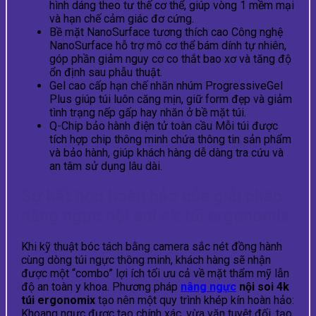
hình dáng theo tư thế cơ thể, giúp vòng 1 mềm mại
và hạn chế cảm giác đơ cứng.
Bề mặt NanoSurface tương thích cao Công nghệ
NanoSurface hỗ trợ mô cơ thể bám dính tự nhiên,
góp phần giảm nguy cơ co thắt bao xơ và tăng độ
ổn định sau phẫu thuật.
Gel cao cấp hạn chế nhăn nhúm ProgressiveGel
Plus giúp túi luôn căng mịn, giữ form đẹp và giảm
tình trạng nếp gấp hay nhăn ở bề mặt túi.
Q-Chip bảo hành điện tử toàn cầu Mỗi túi được
tích hợp chip thông minh chứa thông tin sản phẩm
và bảo hành, giúp khách hàng dễ dàng tra cứu và
an tâm sử dụng lâu dài.
Sự kết hợp hoàn hảo của giải pháp
nâng ngực nội soi 4k túi ergonomix
Khi kỹ thuật bóc tách bằng camera sắc nét đồng hành
cùng dòng túi ngực thông minh, khách hàng sẽ nhận
được một “combo” lợi ích tối ưu cả về mặt thẩm mỹ lẫn
độ an toàn y khoa. Phương pháp
nâng ngực
nội soi 4k
túi ergonomix
tạo nên một quy trình khép kín hoàn hảo:
Khoang ngực được tạo chính xác, vừa vặn tuyệt đối, tạo