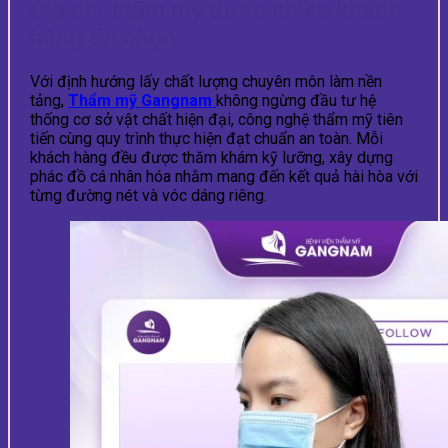
Địa chỉ thẩm mỹ được nhiều khách
hàng tin chọn
Với định hướng lấy chất lượng chuyên môn làm nền
tảng,
Thẩm mỹ Gangnam
không ngừng đầu tư hệ
thống cơ sở vật chất hiện đại, công nghệ thẩm mỹ tiên
tiến cùng quy trình thực hiện đạt chuẩn an toàn. Mỗi
khách hàng đều được thăm khám kỹ lưỡng, xây dựng
phác đồ cá nhân hóa nhằm mang đến kết quả hài hòa với
từng đường nét và vóc dáng riêng.