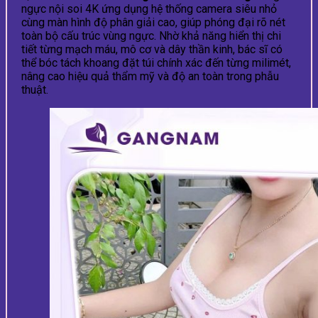
ngực nội soi 4K ứng dụng hệ thống camera siêu nhỏ
cùng màn hình độ phân giải cao, giúp phóng đại rõ nét
toàn bộ cấu trúc vùng ngực. Nhờ khả năng hiển thị chi
tiết từng mạch máu, mô cơ và dây thần kinh, bác sĩ có
thể bóc tách khoang đặt túi chính xác đến từng milimét,
nâng cao hiệu quả thẩm mỹ và độ an toàn trong phẫu
thuật.