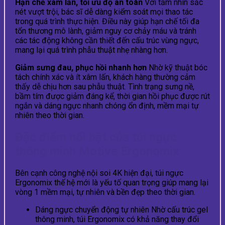
Hạn chế xâm lấn, tối ưu độ an toàn
Với tầm nhìn sắc
nét vượt trội, bác sĩ dễ dàng kiểm soát mọi thao tác
trong quá trình thực hiện. Điều này giúp hạn chế tối đa
tổn thương mô lành, giảm nguy cơ chảy máu và tránh
các tác động không cần thiết đến cấu trúc vùng ngực,
mang lại quá trình phẫu thuật nhẹ nhàng hơn.
Giảm sưng đau, phục hồi nhanh hơn
Nhờ kỹ thuật bóc
tách chính xác và ít xâm lấn, khách hàng thường cảm
thấy dễ chịu hơn sau phẫu thuật. Tình trạng sưng nề,
bầm tím được giảm đáng kể, thời gian hồi phục được rút
ngắn và dáng ngực nhanh chóng ổn định, mềm mại tự
nhiên theo thời gian.
Đặc điểm nổi bật của túi ngực
thông minh Motiva Ergonomix
Bên cạnh công nghệ nội soi 4K hiện đại, túi ngực
Ergonomix thế hệ mới là yếu tố quan trọng giúp mang lại
vòng 1 mềm mại, tự nhiên và bền đẹp theo thời gian.
Dáng ngực chuyển động tự nhiên Nhờ cấu trúc gel
thông minh, túi Ergonomix có khả năng thay đổi