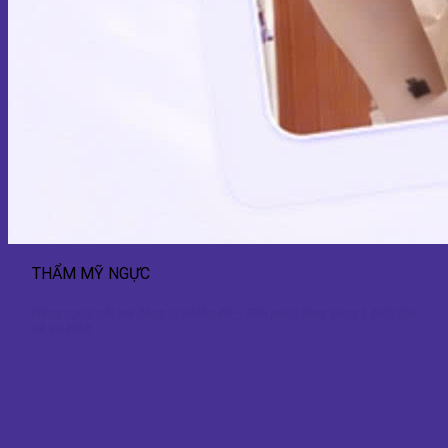
THẨM MỸ NGỰC
Nâng ngực nội soi dáng tự nhiên 4K – Giải pháp tăng vòng 1 hiện đại
và an toàn