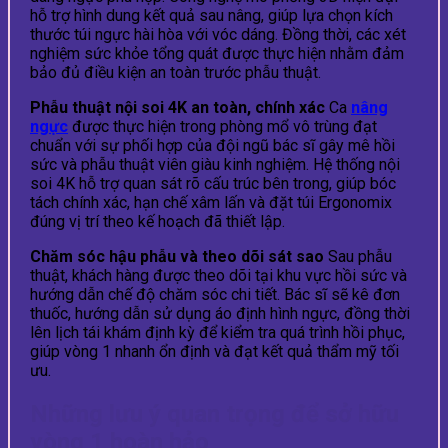
hỗ trợ hình dung kết quả sau nâng, giúp lựa chọn kích
thước túi ngực hài hòa với vóc dáng. Đồng thời, các xét
nghiệm sức khỏe tổng quát được thực hiện nhằm đảm
bảo đủ điều kiện an toàn trước phẫu thuật.
Phẫu thuật nội soi 4K an toàn, chính xác
Ca
nâng
ngực
được thực hiện trong phòng mổ vô trùng đạt
chuẩn với sự phối hợp của đội ngũ bác sĩ gây mê hồi
sức và phẫu thuật viên giàu kinh nghiệm. Hệ thống nội
soi 4K hỗ trợ quan sát rõ cấu trúc bên trong, giúp bóc
tách chính xác, hạn chế xâm lấn và đặt túi Ergonomix
đúng vị trí theo kế hoạch đã thiết lập.
Chăm sóc hậu phẫu và theo dõi sát sao
Sau phẫu
thuật, khách hàng được theo dõi tại khu vực hồi sức và
hướng dẫn chế độ chăm sóc chi tiết. Bác sĩ sẽ kê đơn
thuốc, hướng dẫn sử dụng áo định hình ngực, đồng thời
lên lịch tái khám định kỳ để kiểm tra quá trình hồi phục,
giúp vòng 1 nhanh ổn định và đạt kết quả thẩm mỹ tối
ưu.
Những lưu ý quan trọng để sở hữu
vòng 1 hoàn hảo