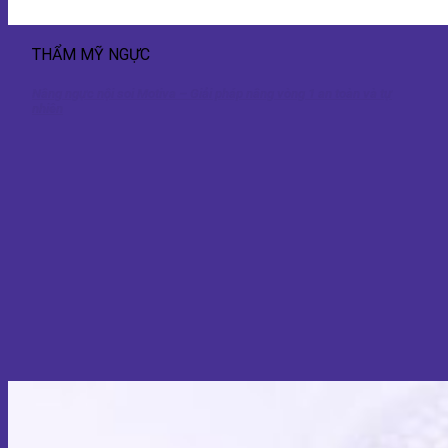
THẨM MỸ NGỰC
Nâng ngực nội soi Motiva – Giải pháp nâng vòng 1 an toàn và tự
nhiên