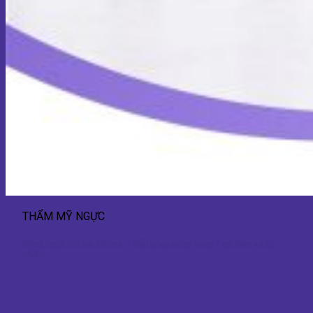
THẨM MỸ NGỰC
Nâng ngực nội soi Motiva – Giải pháp nâng vòng 1 an toàn và tự
nhiên