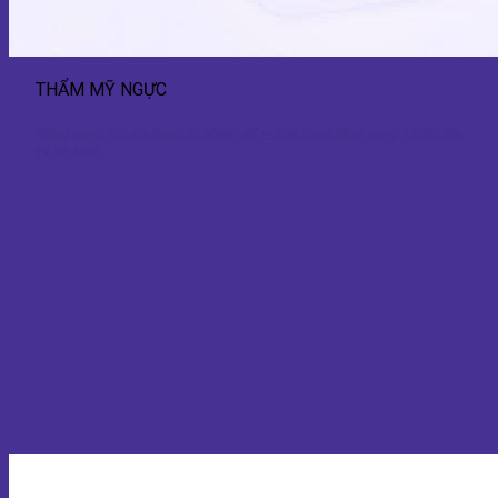
THẨM MỸ NGỰC
Nâng ngực nội soi dáng tự nhiên 4K – Giải pháp tăng vòng 1 hiện đại
và an toàn