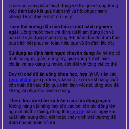
Chăm sóc sau phẫu thuật đóng vai trò quan trọng trong
việc đảm bảo kết quả thẩm mỹ và hồi phục nhanh
chóng. Dưới đây là một số lưu ý:
Tuân thủ hướng dẫn của bác sĩ một cách nghiêm
ngặt:
Uống thuốc theo chỉ định, tái khám đúng lịch và
hạn chế vận động mạnh trong 4-6 tuần đầu để đảm bảo
quá trình hồi phục an toàn, hiệu quả và ổn định lâu dài.
Sử dụng áo định hình ngực chuyên dụng:
Áo hỗ trợ cố
định túi ngực, giảm sưng tấy, giúp vòng 1 định hình
chuẩn và tạo dáng tự nhiên, cân đối với tổng thể cơ thể.
Duy trì chế độ ăn uống khoa học, hợp lý:
Ưu tiên các
thực phẩm
giàu protein, vitamin C, kẽm và khoáng chất
cần thiết để thúc đẩy quá trình lành vết mổ, tăng sức đề
kháng và phục hồi nhanh chóng.
Theo dõi sức khỏe và tránh các tác động mạnh:
Không nâng vật nặng hay tập các bài tập tác động lên
ngực ít nhất 2 tháng, đồng thời
liên hệ
bác sĩ ngay khi
xuất hiện sưng đau, sốt hoặc chảy dịch bất thường để
đảm bảo an toàn tối đa.