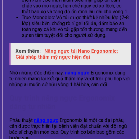
chắc vào mô ngực, hạn chế nguy cơ xô lệch, co
thắt bao xơ và tăng độ ổn định lâu dài cho vòng 1.
True Monobloc: Vỏ túi được thiết kế nhiều lớp (7-8
lớp) siêu bền, chống rò rỉ gel tối đa, đảm bảo an
toàn ngay cả khi vỏ túi gặp tổn thương, mang đến
sự an tâm tuyệt đối cho người sử dụng.
Xem thêm:
Nâng ngực túi Nano Ergonomic:
Giải pháp thẩm mỹ ngực hiện đại
Nhờ những đặc điểm này,
nâng ngực
Ergonomix dáng
tự nhiên mang lại kết quả thẩm mỹ vượt trội, phù hợp với
những ai muốn sở hữu vòng 1 hài hòa, cân đối.
Quy trình nâng ngực Ergonomix
dáng tự nhiên
Phẫu thuật
nâng ngực
Ergonomix là một ca đại phẫu,
cần được thực hiện tại bệnh viện đạt chuẩn với đội ngũ
bác sĩ chuyên môn cao. Quy trình cơ bản bao gồm các
bước sau: