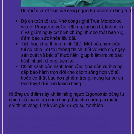
Ưu điểm vượt trội của nâng ngực Ergonomix dáng tự n
Độ an toàn tối ưu: Nhờ công nghệ True Monobloc
và gel ProgressiveGel Ultima, túi bền bỉ, không rò
rỉ và giảm nguy cơ biến chứng như co thắt bao xơ,
đảm bảo sức khỏe lâu dài.
Tích hợp chip thông minh QID: Một số phiên bản
túi có chip lưu trữ thông tin chi tiết về kích cỡ, ngày
sản xuất và bác sĩ thực hiện, giúp kiểm tra và bảo
hành nhanh chóng, tiện lợi.
Chính sách bảo hành toàn cầu: Nhà sản xuất cung
cấp bảo hành trọn đời cho các trường hợp vỡ túi
hoặc co thắt bao xơ nghiêm trọng, mang lại sự an
tâm tuyệt đối cho khách hàng.
Những ưu điểm này khiến nâng ngực Ergonomix dáng tự
nhiên trở thành lựa chọn hàng đầu cho những ai muốn
cải thiện vòng 1 mà vẫn giữ được sự tự nhiên.
Chăm sóc sau phẫu thuật nâng
ngực Ergonomix dáng tự nhiên