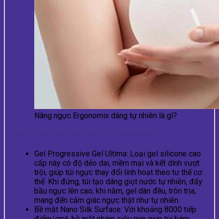
Nâng ngực Ergonomix dáng tự nhiên là gì?
Đặc điểm nổi bật của túi Ergonomix
Gel Progressive Gel Ultima: Loại gel silicone cao
cấp này có độ dẻo dai, mềm mại và kết dính vượt
trội, giúp túi ngực thay đổi linh hoạt theo tư thế cơ
thể. Khi đứng, túi tạo dáng giọt nước tự nhiên, đẩy
bầu ngực lên cao; khi nằm, gel dàn đều, tròn trịa,
mang đến cảm giác ngực thật như tự nhiên.
Bề mặt Nano Silk Surface: Với khoảng 8000 tiếp
điểm/cm², bề mặt nhám siêu mịn giúp túi bám