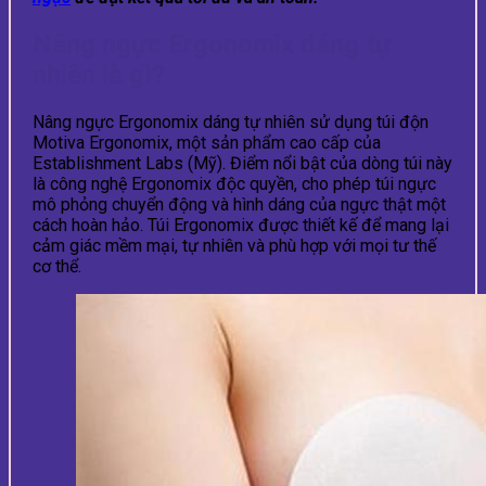
Nâng ngực Ergonomix dáng tự
nhiên là gì?
Nâng ngực Ergonomix dáng tự nhiên sử dụng túi độn
Motiva Ergonomix, một sản phẩm cao cấp của
Establishment Labs (Mỹ). Điểm nổi bật của dòng túi này
là công nghệ Ergonomix độc quyền, cho phép túi ngực
mô phỏng chuyển động và hình dáng của ngực thật một
cách hoàn hảo. Túi Ergonomix được thiết kế để mang lại
cảm giác mềm mại, tự nhiên và phù hợp với mọi tư thế
cơ thể.