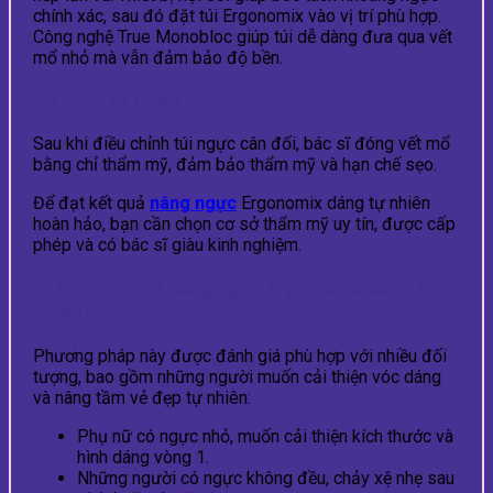
chính xác, sau đó đặt túi Ergonomix vào vị trí phù hợp.
Công nghệ True Monobloc giúp túi dễ dàng đưa qua vết
mổ nhỏ mà vẫn đảm bảo độ bền.
Cố định và đóng vết mổ
Sau khi điều chỉnh túi ngực cân đối, bác sĩ đóng vết mổ
bằng chỉ thẩm mỹ, đảm bảo thẩm mỹ và hạn chế sẹo.
Để đạt kết quả
nâng ngực
Ergonomix dáng tự nhiên
hoàn hảo, bạn cần chọn cơ sở thẩm mỹ uy tín, được cấp
phép và có bác sĩ giàu kinh nghiệm.
Ai phù hợp với nâng ngực Ergonomix dáng tự
nhiên?
Phương pháp này được đánh giá phù hợp với nhiều đối
tượng, bao gồm những người muốn cải thiện vóc dáng
và nâng tầm vẻ đẹp tự nhiên:
Phụ nữ có ngực nhỏ, muốn cải thiện kích thước và
hình dáng vòng 1.
Những người có ngực không đều, chảy xệ nhẹ sau