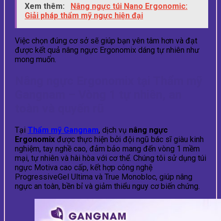
Xem thêm:
Nâng ngực túi Nano Ergonomic:
Giải pháp thẩm mỹ ngực hiện đại
Việc chọn đúng cơ sở sẽ giúp bạn yên tâm hơn và đạt
được kết quả nâng ngực Ergonomix dáng tự nhiên như
mong muốn.
Nâng ngực Ergonomix tại Thẩm mỹ
Gangnam – Vòng 1 tự nhiên, an
toàn và quyến rũ
Tại
Thẩm mỹ Gangnam
, dịch vụ
nâng ngực
Ergonomix
được thực hiện bởi đội ngũ bác sĩ giàu kinh
nghiệm, tay nghề cao, đảm bảo mang đến vòng 1 mềm
mại, tự nhiên và hài hòa với cơ thể. Chúng tôi sử dụng túi
ngực Motiva cao cấp, kết hợp công nghệ
ProgressiveGel Ultima và True Monobloc, giúp nâng
ngực an toàn, bền bỉ và giảm thiểu nguy cơ biến chứng.