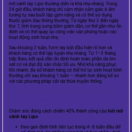
mỡ cánh tay Lipo thường diễn ra khá nhẹ nhàng. Trong
24 giờ đầu, khách hàng chỉ cảm nhận cảm giác ê ẩm
tương tự sau buổi tập gym nặng và có thể sử dụng
thuốc giảm đau thông thường. Từ ngày thứ 3 đến ngày
thứ 7, tình trạng sưng bầm giảm dần, cơ thể gần như ổn
định và có thể quay lại công việc văn phòng hoặc các
hoạt động sinh hoạt nhẹ.
Sau khoảng 2 tuần, form tay bắt đầu hiện rõ hơn và
khách hàng có thể tập luyện nhẹ nhàng. Từ 1–3 tháng
tiếp theo, kết quả dần ổn định hoàn toàn, phần da ôm
sát cơ và đạt độ săn chắc tối ưu. Nhờ khả năng phục
hồi nhanh, đa số khách hàng có thể trở lại sinh hoạt bình
thường chỉ sau khoảng 1 tuần — nhanh hơn đáng kể so
với các phương pháp cắt da thừa truyền thống.
Chăm sóc hậu phẫu: Bí quyết duy trì kết quả
hút mỡ cánh tay Lipo
Chăm sóc đúng cách chiếm 40% thành công của
hút mỡ
cánh tay Lipo
:
Đeo gen định hình liên tục trong 4–6 tuần đầu để