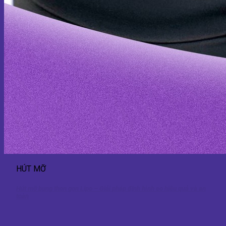
HÚT MỠ
Hút mỡ bụng thon gọn Lipo – Giải pháp định hình eo hiệu quả và an
toàn