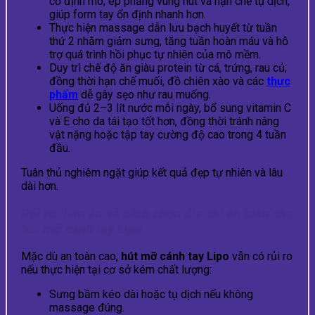
cố định mô, ép phẳng vùng hút và hạn chế tụ dịch,
giúp form tay ổn định nhanh hơn.
Thực hiện massage dẫn lưu bạch huyết từ tuần
thứ 2 nhằm giảm sưng, tăng tuần hoàn máu và hỗ
trợ quá trình hồi phục tự nhiên của mô mềm.
Duy trì chế độ ăn giàu protein từ cá, trứng, rau củ;
đồng thời hạn chế muối, đồ chiên xào và các
thực
phẩm
dễ gây sẹo như rau muống.
Uống đủ 2–3 lít nước mỗi ngày, bổ sung vitamin C
và E cho da tái tạo tốt hơn, đồng thời tránh nâng
vật nặng hoặc tập tay cường độ cao trong 4 tuần
đầu.
Tuân thủ nghiêm ngặt giúp kết quả đẹp tự nhiên và lâu
dài hơn.
Rủi ro tiềm ẩn và cách chọn địa chỉ an toàn cho
hút mỡ cánh tay Lipo
Mặc dù an toàn cao,
hút mỡ cánh tay Lipo
vẫn có rủi ro
nếu thực hiện tại cơ sở kém chất lượng:
Sưng bầm kéo dài hoặc tụ dịch nếu không
massage đúng.