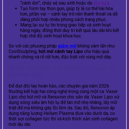
“cánh dơi”, chảy xệ sau sinh hoặc do
lão hóa
.
Tạo form tay thon gọn, giúp tỷ lệ cơ thể hài hòa
hơn, phần vai – cánh tay trở nên thanh thoát và dễ
dàng phối hợp nhiều phong cách trang phục.
Mang lại sự tự tin trong giao tiếp và sinh hoạt
hằng ngày, đồng thời duy trì kết quả lâu dài khi kết
hợp chế độ sinh hoạt khoa học.
So với các phương pháp
giảm mỡ
không xâm lấn như
CoolSculpting,
hút mỡ cánh tay Lipo
cho hiệu quả
nhanh chóng và rõ rệt hơn, đặc biệt với vùng mỡ dày.
Bộ đôi công nghệ vàng trong hút mỡ cánh tay
Lipo năm 2026
Để đạt đôi tay hoàn hảo, các chuyên gia năm 2026
thường kết hợp hai công nghệ trong cùng một ca: Vaser
Lipo cho hút mỡ và Renuvion cho săn da. Vaser Lipo sử
dụng sóng siêu âm hội tụ để tan mỡ nhẹ nhàng, lấy mỡ
triệt để mà không gây lồi lõm da. Sau đó, Renuvion áp
dụng năng lượng Helium Plasma đưa vào dưới da, co
thắt sợi collagen tức thì và kích thích sản sinh collagen
mới lâu dài.