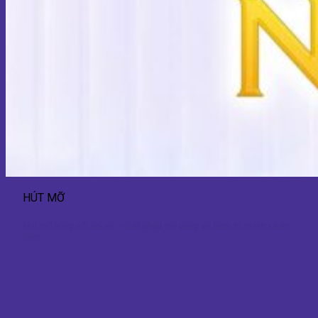
HÚT MỠ
Hút mỡ hông nội soi 4k – Giải pháp tạo dáng eo thon tự nhiên và an
toàn