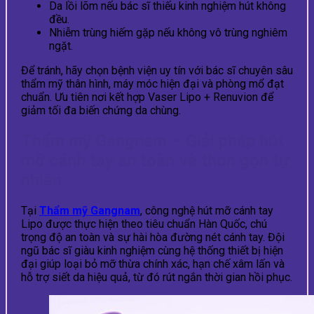
Da lồi lõm nếu bác sĩ thiếu kinh nghiệm hút không
đều.
Nhiễm trùng hiếm gặp nếu không vô trùng nghiêm
ngặt.
Để tránh, hãy chọn bệnh viện uy tín với bác sĩ chuyên sâu
thẩm mỹ thân hình, máy móc hiện đại và phòng mổ đạt
chuẩn. Ưu tiên nơi kết hợp Vaser Lipo + Renuvion để
giảm tối đa biến chứng da chùng.
Thẩm mỹ Gangnam – Giải pháp hút
mỡ cánh tay an toàn và thon gọn tự
nhiên
Tại
Thẩm mỹ Gangnam
, công nghệ hút mỡ cánh tay
Lipo được thực hiện theo tiêu chuẩn Hàn Quốc, chú
trọng độ an toàn và sự hài hòa đường nét cánh tay. Đội
ngũ bác sĩ giàu kinh nghiệm cùng hệ thống thiết bị hiện
đại giúp loại bỏ mỡ thừa chính xác, hạn chế xâm lấn và
hỗ trợ siết da hiệu quả, từ đó rút ngắn thời gian hồi phục.