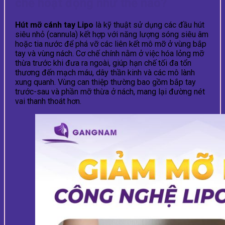
chế hoạt động như thế nào?
Hút mỡ cánh tay Lipo
là kỹ thuật sử dụng các đầu hút
siêu nhỏ (cannula) kết hợp với năng lượng sóng siêu âm
hoặc tia nước để phá vỡ các liên kết mô mỡ ở vùng bắp
tay và vùng nách. Cơ chế chính nằm ở việc hóa lỏng mỡ
thừa trước khi đưa ra ngoài, giúp hạn chế tối đa tổn
thương đến mạch máu, dây thần kinh và các mô lành
xung quanh. Vùng can thiệp thường bao gồm bắp tay
trước-sau và phần mỡ thừa ở nách, mang lại đường nét
vai thanh thoát hơn.