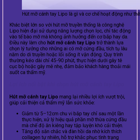
Hút mỡ cánh tay Lipo là gì và cơ chế hoạt động như th
Khác biệt lớn so với hút mỡ truyền thống là công nghệ
Lipo hiện đại sử dụng năng lượng chọn lọc, chỉ tác động
vào tế bào mỡ mà không ảnh hưởng đến cơ bắp hay da.
Điều này làm cho
hút mỡ cánh tay Lipo
trở thành lựa
chọn lý tưởng cho những ai có mỡ cứng đầu, tích tụ lâu
năm do di truyền hoặc lối sống ít vận động. Quy trình
thường kéo dài chỉ 45-90 phút, thực hiện dưới gây tê
cục bộ hoặc gây mê nhẹ, đảm bảo khách hàng thoải mái
suốt ca thẩm mỹ.
Lợi ích nổi bật khi chọn hút mỡ cánh tay Lipo
Hút mỡ cánh tay Lipo
mang lại nhiều lợi ích vượt trội,
giúp cải thiện cả thẩm mỹ lẫn sức khỏe:
Giảm từ 5–12cm chu vi bắp tay chỉ sau một lần
thực hiện, xử lý hiệu quả phần mỡ thừa cứng đầu
mà chế độ ăn kiêng hay tập luyện khó cải thiện.
Tăng độ săn chắc và đàn hồi da nhờ kích thích
collagen tự nhiên, hỗ trợ khắc phục tình trạng