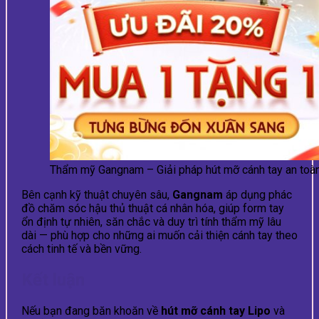
Thẩm mỹ Gangnam – Giải pháp hút mỡ cánh tay an toàn
Bên cạnh kỹ thuật chuyên sâu,
Gangnam
áp dụng phác
đồ chăm sóc hậu thủ thuật cá nhân hóa, giúp form tay
ổn định tự nhiên, săn chắc và duy trì tính thẩm mỹ lâu
dài — phù hợp cho những ai muốn cải thiện cánh tay theo
cách tinh tế và bền vững.
Kết luận
Nếu bạn đang băn khoăn về
hút mỡ cánh tay Lipo
và