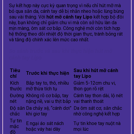
Sự kết hợp này cực kỳ quan trọng vì nếu chỉ hút mỡ mà
bỏ qua săn da, cánh tay dễ bị nhăn nheo hoặc lùng bùng
sau vài tháng. Với
hút mỡ cánh tay Lipo
kết hợp bộ đôi
này, bạn không chỉ giảm chu vi mà còn sở hữu làn da
mịn màng, ôm sát cơ bắp. Công nghệ mới còn tích hợp
hệ thống theo dõi nhiệt độ thời gian thực, tránh bỏng rát
và tăng độ chính xác lên mức cao nhất.
So sánh trước và sau khi thực hiện hút mỡ
cánh tay Lipo
Tiêu
Sau khi hút mỡ cánh
Trước khi thực hiện
chí
tay Lipo
Kích
Bắp tay to, thô, nhiều
Giảm 5-12cm chu vi,
thước
mỡ thừa tích tụ
thon gọn rõ rệt
Đường
Không rõ cơ bắp, tay
Cánh tay thon dài, lộ nét
nét
nặng nề, vai u thịt bắp
vai thanh thoát
Độ săn
Da chảy xệ, “cánh dơi”
Da ôm sát cơ, săn chắc
chắc
khi giơ tay
nhờ công nghệ kết hợp
Tự tin
E ngại áo sát nách
Tự tin khoe tay nuột nà
mặc
hoặc váy hai dây
mọi lúc
đồ