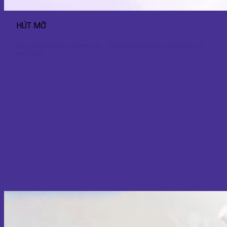
HÚT MỠ
Hút mỡ bụng Lipo chuyên sâu – Giải pháp tạo dáng eo thon gọn và
săn chắc