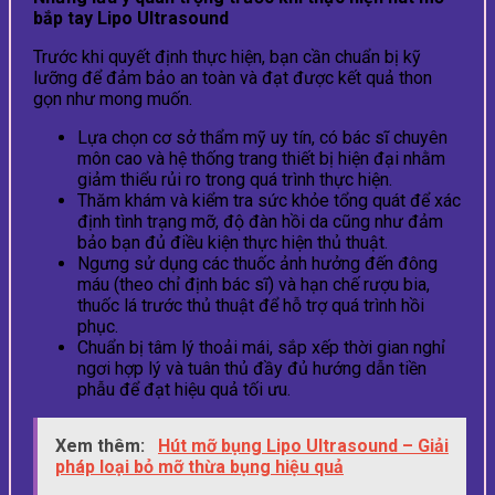
bắp tay Lipo Ultrasound
Trước khi quyết định thực hiện, bạn cần chuẩn bị kỹ
lưỡng để đảm bảo an toàn và đạt được kết quả thon
gọn như mong muốn.
Lựa chọn cơ sở thẩm mỹ uy tín, có bác sĩ chuyên
môn cao và hệ thống trang thiết bị hiện đại nhằm
giảm thiểu rủi ro trong quá trình thực hiện.
Thăm khám và kiểm tra sức khỏe tổng quát để xác
định tình trạng mỡ, độ đàn hồi da cũng như đảm
bảo bạn đủ điều kiện thực hiện thủ thuật.
Ngưng sử dụng các thuốc ảnh hưởng đến đông
máu (theo chỉ định bác sĩ) và hạn chế rượu bia,
thuốc lá trước thủ thuật để hỗ trợ quá trình hồi
phục.
Chuẩn bị tâm lý thoải mái, sắp xếp thời gian nghỉ
ngơi hợp lý và tuân thủ đầy đủ hướng dẫn tiền
phẫu để đạt hiệu quả tối ưu.
Xem thêm:
Hút mỡ bụng Lipo Ultrasound – Giải
pháp loại bỏ mỡ thừa bụng hiệu quả