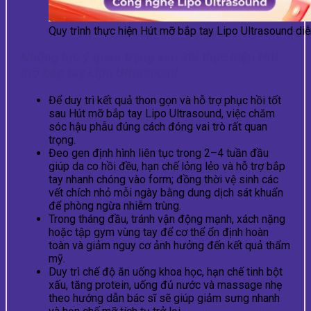
Quy trình thực hiện Hút mỡ bắp tay Lipo Ultrasound diễ
Những lưu ý quan trọng sau khi thực hiện Hút
mỡ bắp tay Lipo Ultrasound
Để duy trì kết quả thon gọn và hỗ trợ phục hồi tốt
sau Hút mỡ bắp tay Lipo Ultrasound, việc chăm
sóc hậu phẫu đúng cách đóng vai trò rất quan
trọng.
Đeo gen định hình liên tục trong 2–4 tuần đầu
giúp da co hồi đều, hạn chế lỏng lẻo và hỗ trợ bắp
tay nhanh chóng vào form; đồng thời vệ sinh các
vết chích nhỏ mỗi ngày bằng dung dịch sát khuẩn
để phòng ngừa nhiễm trùng.
Trong tháng đầu, tránh vận động mạnh, xách nặng
hoặc tập gym vùng tay để cơ thể ổn định hoàn
toàn và giảm nguy cơ ảnh hưởng đến kết quả thẩm
mỹ.
Duy trì chế độ ăn uống khoa học, hạn chế tinh bột
xấu, tăng protein, uống đủ nước và massage nhẹ
theo hướng dẫn bác sĩ sẽ giúp giảm sưng nhanh