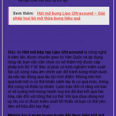
và hạn chế mỡ tích tụ trở lại.
Xem thêm:
Hút mỡ bụng Lipo Ultrasound – Giải
pháp loại bỏ mỡ thừa bụng hiệu quả
An toàn và rủi ro khi thực hiện Hút
mỡ bắp tay Lipo Ultrasound
Mặc dù
Hút mỡ bắp tay Lipo Ultrasound
là công nghệ
ít xâm lấn, được chuyển giao từ Hàn Quốc và áp dụng
rộng rãi, bạn vẫn cần chọn cơ sở thẩm mỹ được cấp
phép bởi Bộ Y tế. Bác sĩ phải có kinh nghiệm kiểm soát
tần số sóng siêu âm chính xác để tránh bỏng nhiệt dưới
da nếu tác động quá lâu tại một điểm. Không nên hút
quá kiệt mỡ vì có thể khiến cánh tay lộ cơ quá mức, trông
thô cứng và thiếu tự nhiên. Luôn trao đổi rõ ràng với bác
sĩ về lượng mỡ mong muốn loại bỏ để đạt kết quả hài
hòa, cân đối với tổng thể cơ thể. Với lựa chọn đúng nơi
uy tín, rủi ro được kiểm soát tối thiểu và bạn có thể yên
tâm sở hữu đôi tay đẹp.
Những lưu ý quan trọng trước khi thực hiện hút mỡ