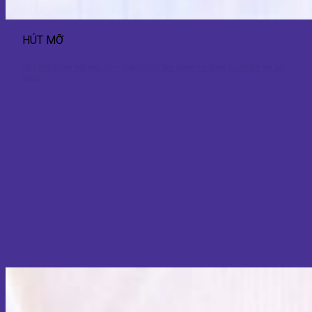
HÚT MỠ
Hút mỡ hông nội soi 4k – Giải pháp tạo dáng eo thon tự nhiên và an
toàn