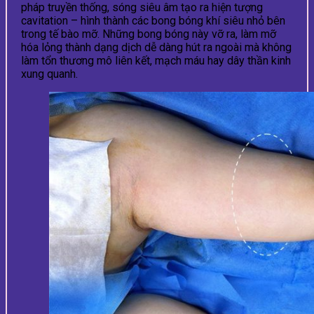
pháp truyền thống, sóng siêu âm tạo ra hiện tượng
cavitation – hình thành các bong bóng khí siêu nhỏ bên
trong tế bào mỡ. Những bong bóng này vỡ ra, làm mỡ
hóa lỏng thành dạng dịch dễ dàng hút ra ngoài mà không
làm tổn thương mô liên kết, mạch máu hay dây thần kinh
xung quanh.