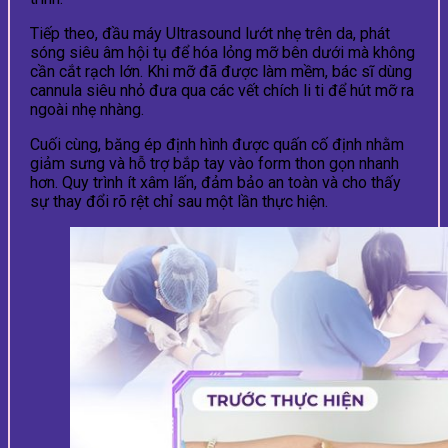
Tiếp theo, đầu máy Ultrasound lướt nhẹ trên da, phát
sóng siêu âm hội tụ để hóa lỏng mỡ bên dưới mà không
cần cắt rạch lớn. Khi mỡ đã được làm mềm, bác sĩ dùng
cannula siêu nhỏ đưa qua các vết chích li ti để hút mỡ ra
ngoài nhẹ nhàng.
Cuối cùng, băng ép định hình được quấn cố định nhằm
giảm sưng và hỗ trợ bắp tay vào form thon gọn nhanh
hơn. Quy trình ít xâm lấn, đảm bảo an toàn và cho thấy
sự thay đổi rõ rệt chỉ sau một lần thực hiện.