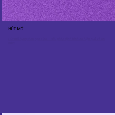
HÚT MỠ
Hút mỡ bụng thon gọn Lipo – Giải pháp định hình eo hiệu quả và an
toàn