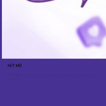
HÚT MỠ
Hút mỡ bụng Lipo chuyên sâu – Giải pháp tạo dáng eo thon gọn và
săn chắc