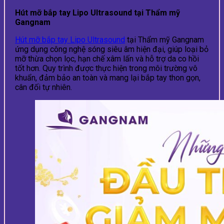
Hút mỡ bắp tay Lipo Ultrasound tại Thẩm mỹ
Gangnam
Hút mỡ bắp tay Lipo Ultrasound
tại Thẩm mỹ Gangnam
ứng dụng công nghệ sóng siêu âm hiện đại, giúp loại bỏ
mỡ thừa chọn lọc, hạn chế xâm lấn và hỗ trợ da co hồi
tốt hơn. Quy trình được thực hiện trong môi trường vô
khuẩn, đảm bảo an toàn và mang lại bắp tay thon gọn,
cân đối tự nhiên.