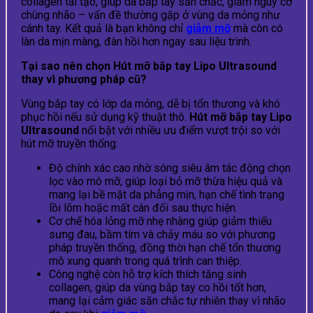
collagen tái tạo, giúp da bắp tay săn chắc, giảm nguy cơ
chùng nhão – vấn đề thường gặp ở vùng da mỏng như
cánh tay. Kết quả là bạn không chỉ
giảm mỡ
mà còn có
làn da mịn màng, đàn hồi hơn ngay sau liệu trình.
Tại sao nên chọn Hút mỡ bắp tay Lipo Ultrasound
thay vì phương pháp cũ?
Vùng bắp tay có lớp da mỏng, dễ bị tổn thương và khó
phục hồi nếu sử dụng kỹ thuật thô.
Hút mỡ bắp tay Lipo
Ultrasound
nổi bật với nhiều ưu điểm vượt trội so với
hút mỡ truyền thống:
Độ chính xác cao nhờ sóng siêu âm tác động chọn
lọc vào mô mỡ, giúp loại bỏ mỡ thừa hiệu quả và
mang lại bề mặt da phẳng mịn, hạn chế tình trạng
lồi lõm hoặc mất cân đối sau thực hiện.
Cơ chế hóa lỏng mỡ nhẹ nhàng giúp giảm thiểu
sưng đau, bầm tím và chảy máu so với phương
pháp truyền thống, đồng thời hạn chế tổn thương
mô xung quanh trong quá trình can thiệp.
Công nghệ còn hỗ trợ kích thích tăng sinh
collagen, giúp da vùng bắp tay co hồi tốt hơn,
mang lại cảm giác săn chắc tự nhiên thay vì nhão