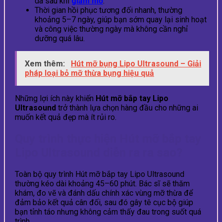
da sau khi
giảm mỡ
.
Thời gian hồi phục tương đối nhanh, thường
khoảng 5–7 ngày, giúp bạn sớm quay lại sinh hoạt
và công việc thường ngày mà không cần nghỉ
dưỡng quá lâu.
Xem thêm:
Hút mỡ bụng Lipo Ultrasound – Giải
pháp loại bỏ mỡ thừa bụng hiệu quả
Những lợi ích này khiến
Hút mỡ bắp tay Lipo
Ultrasound
trở thành lựa chọn hàng đầu cho những ai
muốn kết quả đẹp mà ít rủi ro.
Quy trình thực hiện Hút mỡ bắp tay
Lipo Ultrasound diễn ra ra sao?
Toàn bộ quy trình Hút mỡ bắp tay Lipo Ultrasound
thường kéo dài khoảng 45–60 phút. Bác sĩ sẽ thăm
khám, đo vẽ và đánh dấu chính xác vùng mỡ thừa để
đảm bảo kết quả cân đối, sau đó gây tê cục bộ giúp
bạn tỉnh táo nhưng không cảm thấy đau trong suốt quá
trình.