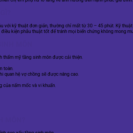
GÌ?
u với kỹ thuật đơn giản, thường chỉ mất từ 30 – 45 phút. Kỹ thu
à điều kiện phẫu thuật tốt để tránh mọi biến chứng không mong m
 SINH MÔN
nh thẩm mỹ tầng sinh môn được cải thiện.
n toàn.
khi quan hệ vợ chồng sẽ được nâng cao.
g của nấm mốc và vi khuẩn.
NH MÔN?
chỉnh sẹo xấu tầng sinh môn.