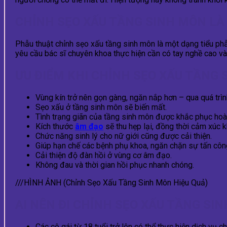
CHỈNH SẸO XẤU TẦNG SINH MÔN LÀ 
Phẫu thuật chỉnh sẹo xấu tầng sinh môn là một dạng tiểu phẫ
yêu cầu bác sĩ chuyên khoa thực hiện cần có tay nghề cao v
ƯU ĐIỂM KHI CHỈNH SẸO XẤU TẦNG
Vùng kín trở nên gọn gàng, ngăn nắp hơn – qua quá trì
Sẹo xấu ở tầng sinh môn sẽ biến mất.
Tình trạng giãn của tầng sinh môn được khắc phục hoà
Kích thước
âm đạo
sẽ thu hẹp lại, đồng thời cảm xúc 
Chức năng sinh lý cho nữ giới cũng được cải thiện.
Giúp hạn chế các bệnh phụ khoa, ngăn chặn sự tấn côn
Cải thiện độ đàn hồi ở vùng cơ âm đạo.
Không đau và thời gian hồi phục nhanh chóng.
///HÌNH ẢNH (Chỉnh Sẹo Xấu Tầng Sinh Môn Hiệu Quả)
AI NÊN ĐI CHỈNH SẸO XẤU TẦNG SI
Các cô gái từ 18 tuổi trở lên có thể thực hiện dịch vụ 