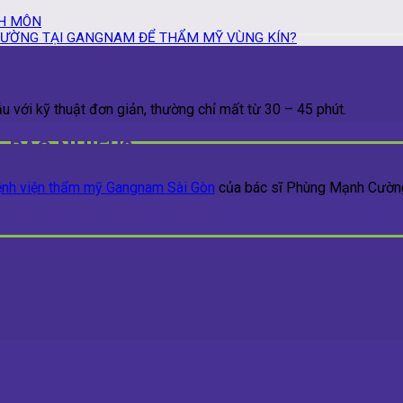
NH MÔN
CƯỜNG TẠI GANGNAM ĐỂ THẨM MỸ VÙNG KÍN?
u với kỹ thuật đơn giản, thường chỉ mất từ 30 – 45 phút.
 BAO NHIÊU?
nh viện thẩm mỹ Gangnam Sài Gòn
của bác sĩ Phùng Mạnh Cường