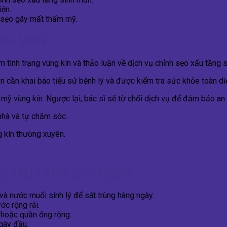
iện.
ị sẹo gây mất thẩm mỹ.
INH MÔN
tình trạng vùng kín và thảo luận về dịch vụ chỉnh sẹo xấu tầng 
 cần khai báo tiểu sử bệnh lý và được kiểm tra sức khỏe toàn di
ỹ vùng kín. Ngược lại, bác sĩ sẽ từ chối dịch vụ để đảm bảo an 
nhà và tự chăm sóc.
g kín thường xuyên.
O XẤU TẦNG SINH MÔN
à nước muối sinh lý để sát trùng hàng ngày.
ớc rộng rãi.
 hoặc quần ống rộng.
gày đầu.