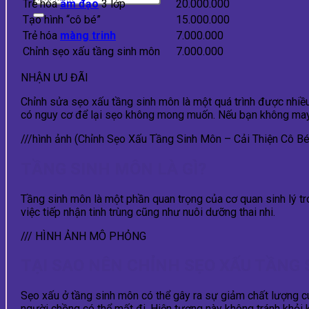
Trẻ hóa
âm đạo
3 lớp
20.000.000
Tạo hình “cô bé”
15.000.000
Trẻ hóa
màng trinh
7.000.000
Chỉnh sẹo xấu tầng sinh môn
7.000.000
NHẬN ƯU ĐÃI
Chỉnh sửa sẹo xấu tầng sinh môn là một quá trình được nhiều
có nguy cơ để lại sẹo không mong muốn. Nếu bạn không may rơi 
///hình ảnh (Chỉnh Sẹo Xấu Tầng Sinh Môn – Cải Thiện Cô Bé
TẦNG SINH MÔN LÀ GÌ?
Tầng sinh môn là một phần quan trọng của cơ quan sinh lý tro
việc tiếp nhận tinh trùng cũng như nuôi dưỡng thai nhi.
/// HÌNH ẢNH MÔ PHỎNG
TẠI SAO NÊN CHỈNH SẸO XẤU TẦNG
Sẹo xấu ở tầng sinh môn có thể gây ra sự giảm chất lượng cu
người chồng có thể mất đi. Hiện tượng này không tránh khỏi 