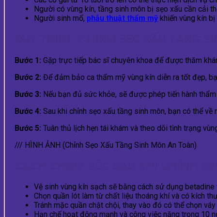
Người có vùng kín, tầng sinh môn bị sẹo xấu cần cải th
Người sinh mổ,
phẫu thuật thẩm mỹ
khiến vùng kín b
QUY TRÌNH CHỈNH SẸO XẤU TẦNG S
Bước 1:
Gặp trực tiếp bác sĩ chuyên khoa để được thăm khám 
Bước 2:
Để đảm bảo ca thẩm mỹ vùng kín diễn ra tốt đẹp, bạn
Bước 3:
Nếu bạn đủ sức khỏe, sẽ được phép tiến hành thẩm m
Bước 4:
Sau khi chỉnh sẹo xấu tầng sinh môn, bạn có thể về 
Bước 5:
Tuân thủ lịch hẹn tái khám và theo dõi tình trạng vùn
/// HÌNH ẢNH (Chỉnh Sẹo Xấu Tầng Sinh Môn An Toàn)
CÁCH CHĂM SÓC SAU KHI CHỈNH SẸ
Vệ sinh vùng kín sạch sẽ bằng cách sử dụng betadine v
Chọn quần lót làm từ chất liệu thoáng khí và có kích thư
Tránh mặc quần chật chội, thay vào đó có thể chọn váy
Hạn chế hoạt động mạnh và công việc nặng trong 10 n