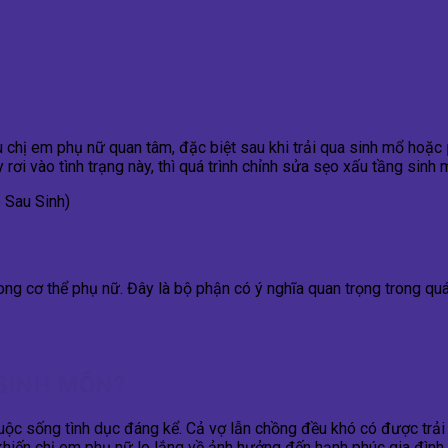
 chị em phụ nữ quan tâm, đặc biệt sau khi trải qua sinh mổ hoặc
vào tình trạng này, thì quá trình chỉnh sửa sẹo xấu tầng sinh môn
 Sau Sinh)
ng cơ thể phụ nữ. Đây là bộ phận có ý nghĩa quan trọng trong quá 
 SINH MÔN?
ộc sống tình dục đáng kể. Cả vợ lẫn chồng đều khó có được trải 
khiến chị em phụ nữ lo lắng về ảnh hưởng đến hạnh phúc gia đình.