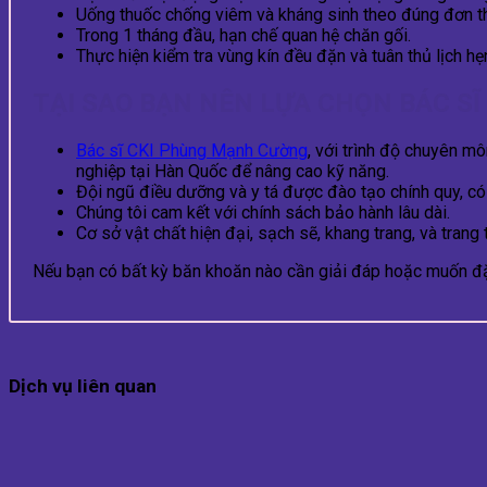
Uống thuốc chống viêm và kháng sinh theo đúng đơn th
Trong 1 tháng đầu, hạn chế quan hệ chăn gối.
Thực hiện kiểm tra vùng kín đều đặn và tuân thủ lịch hẹ
TẠI SAO BẠN NÊN LỰA CHỌN BÁC 
Bác sĩ CKI Phùng Mạnh Cường
, với trình độ chuyên m
nghiệp tại Hàn Quốc để nâng cao kỹ năng.
Đội ngũ điều dưỡng và y tá được đào tạo chính quy, có
Chúng tôi cam kết với chính sách bảo hành lâu dài.
Cơ sở vật chất hiện đại, sạch sẽ, khang trang, và trang
Nếu bạn có bất kỳ băn khoăn nào cần giải đáp hoặc muốn đặt
Dịch vụ liên quan