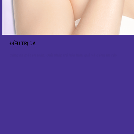
ĐIỀU TRỊ DA
Căng da mặt an toàn: Giải pháp trẻ hóa hiệu quả và đáng tin cậy