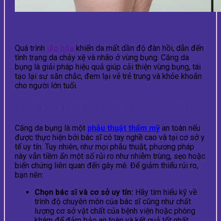
Người lớn tuổi
Quá trình
lão hóa
khiến da mất dần độ đàn hồi, dẫn đến
tình trạng da chảy xệ và nhão ở vùng bụng. Căng da
bụng là giải pháp hiệu quả giúp cải thiện vùng bụng, tái
tạo lại sự săn chắc, đem lại vẻ trẻ trung và khỏe khoắn
cho người lớn tuổi.
Căng da bụng có an toàn không?
Căng da bụng là một
phẫu thuật thẩm mỹ
an toàn nếu
được thực hiện bởi bác sĩ có tay nghề cao và tại cơ sở y
tế uy tín. Tuy nhiên, như mọi phẫu thuật, phương pháp
này vẫn tiềm ẩn một số rủi ro như nhiễm trùng, sẹo hoặc
biến chứng liên quan đến gây mê. Để giảm thiểu rủi ro,
bạn nên:
Chọn bác sĩ và cơ sở uy tín:
Hãy tìm hiểu kỹ về
trình độ chuyên môn của bác sĩ cũng như chất
lượng cơ sở vật chất của bệnh viện hoặc phòng
khám để đảm bảo an toàn và kết quả tốt nhất.