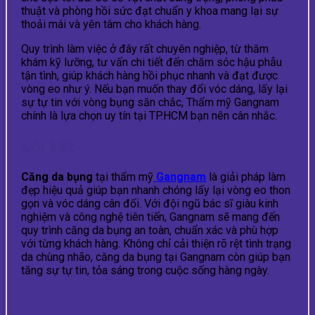
thuật và phòng hồi sức đạt chuẩn y khoa mang lại sự
thoải mái và yên tâm cho khách hàng.
Quy trình làm việc ở đây rất chuyên nghiệp, từ thăm
khám kỹ lưỡng, tư vấn chi tiết đến chăm sóc hậu phẫu
tận tình, giúp khách hàng hồi phục nhanh và đạt được
vòng eo như ý. Nếu bạn muốn thay đổi vóc dáng, lấy lại
sự tự tin với vòng bụng săn chắc, Thẩm mỹ Gangnam
chính là lựa chọn uy tín tại TP.HCM bạn nên cân nhắc.
Lời kết
Căng da bụng
tại thẩm mỹ
Gangnam
là giải pháp làm
đẹp hiệu quả giúp bạn nhanh chóng lấy lại vòng eo thon
gọn và vóc dáng cân đối. Với đội ngũ bác sĩ giàu kinh
nghiệm và công nghệ tiên tiến, Gangnam sẽ mang đến
quy trình căng da bụng an toàn, chuẩn xác và phù hợp
với từng khách hàng. Không chỉ cải thiện rõ rệt tình trạng
da chùng nhão, căng da bụng tại Gangnam còn giúp bạn
tăng sự tự tin, tỏa sáng trong cuộc sống hàng ngày.