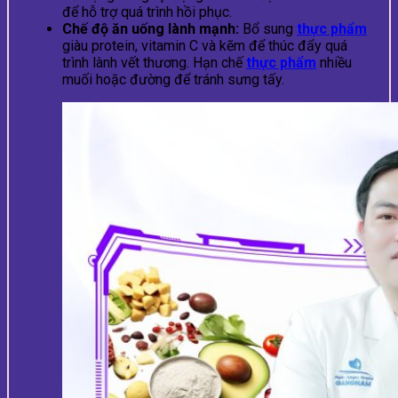
để hỗ trợ quá trình hồi phục.
Chế độ ăn uống lành mạnh:
Bổ sung
thực phẩm
giàu protein, vitamin C và kẽm để thúc đẩy quá
trình lành vết thương. Hạn chế
thực phẩm
nhiều
muối hoặc đường để tránh sưng tấy.