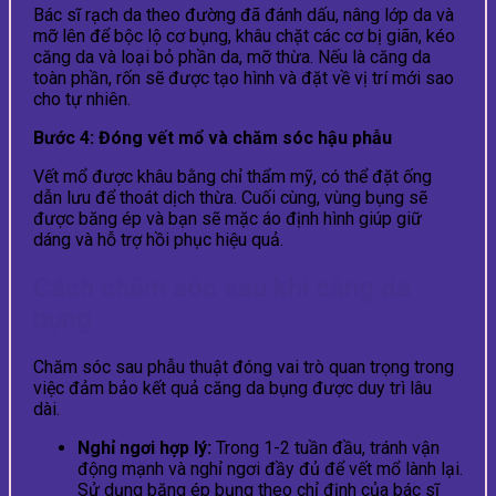
Bác sĩ rạch da theo đường đã đánh dấu, nâng lớp da và
mỡ lên để bộc lộ cơ bụng, khâu chặt các cơ bị giãn, kéo
căng da và loại bỏ phần da, mỡ thừa. Nếu là căng da
toàn phần, rốn sẽ được tạo hình và đặt về vị trí mới sao
cho tự nhiên.
Bước 4: Đóng vết mổ và chăm sóc hậu phẫu
Vết mổ được khâu bằng chỉ thẩm mỹ, có thể đặt ống
dẫn lưu để thoát dịch thừa. Cuối cùng, vùng bụng sẽ
được băng ép và bạn sẽ mặc áo định hình giúp giữ
dáng và hỗ trợ hồi phục hiệu quả.
Cách chăm sóc sau khi căng da
bụng
Chăm sóc sau phẫu thuật đóng vai trò quan trọng trong
việc đảm bảo kết quả căng da bụng được duy trì lâu
dài.
Nghỉ ngơi hợp lý:
Trong 1-2 tuần đầu, tránh vận
động mạnh và nghỉ ngơi đầy đủ để vết mổ lành lại.
Sử dụng băng ép bụng theo chỉ định của bác sĩ