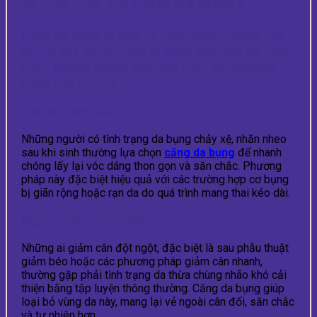
Ai phù hợp với căng da bụng?
Căng da bụng là một ca phẫu thuật tương đối
lớn, vì vậy không phải ai cũng phù hợp để thực
hiện. Những người phù hợp nhất với phương
pháp này thường là:
Phụ nữ sau sinh
Những người có tình trạng da bụng chảy xệ, nhăn nheo
sau khi sinh thường lựa chọn
căng da bụng
để nhanh
chóng lấy lại vóc dáng thon gọn và săn chắc. Phương
pháp này đặc biệt hiệu quả với các trường hợp cơ bụng
bị giãn rộng hoặc rạn da do quá trình mang thai kéo dài.
Người giảm cân nhiều
Những ai giảm cân đột ngột, đặc biệt là sau phẫu thuật
giảm béo hoặc các phương pháp giảm cân nhanh,
thường gặp phải tình trạng da thừa chùng nhão khó cải
thiện bằng tập luyện thông thường. Căng da bụng giúp
loại bỏ vùng da này, mang lại vẻ ngoài cân đối, săn chắc
và tự nhiên hơn.