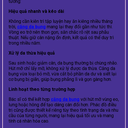
tưởng:
Hiệu quả nhanh và kéo dài
Không cần kiên trì tập luyện hay ăn kiêng nhiều tháng
trời,
căng da bụng
mang lại thay đổi gần như tức thì.
Vòng eo trở nên thon gọn, săn chắc rõ rệt sau phẫu
thuật. Nếu giữ cân nặng ổn định, kết quả có thể duy trì
trong nhiều năm.
Xử lý da thừa hiệu quả
Sau sinh hoặc giảm cân, da bụng thường bị chùng nhão.
Hút mỡ chỉ lấy mỡ, không xử lý được da thừa. Căng da
bụng vừa loại bỏ mỡ, vừa cắt bỏ phần da dư và siết lại
cơ bụng bị giãn, giúp bụng phẳng lì và gọn gàng hơn.
Linh hoạt theo từng trường hợp
Bác sĩ có thể kết hợp
căng da bụng
với hút mỡ vùng eo,
lưng hoặc hông để tạo dáng cân đối hơn. Phác đồ điều
trị cũng được thiết kế riêng tùy theo tình trạng da và nhu
cầu của từng người, mang lại hiệu quả tối ưu và mang
tính cá nhân hóa cao.