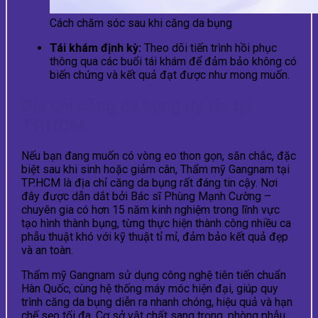
Cách chăm sóc sau khi căng da bụng
Tái khám định kỳ:
Theo dõi tiến trình hồi phục
thông qua các buổi tái khám để đảm bảo không có
biến chứng và kết quả đạt được như mong muốn.
Địa chỉ căng da bụng uy tín tại
TP.HCM
Nếu bạn đang muốn có vòng eo thon gọn, săn chắc, đặc
biệt sau khi sinh hoặc giảm cân, Thẩm mỹ Gangnam tại
TP.HCM là địa chỉ căng da bụng rất đáng tin cậy. Nơi
đây được dẫn dắt bởi Bác sĩ Phùng Mạnh Cường –
chuyên gia có hơn 15 năm kinh nghiệm trong lĩnh vực
tạo hình thành bụng, từng thực hiện thành công nhiều ca
phẫu thuật khó với kỹ thuật tỉ mỉ, đảm bảo kết quả đẹp
và an toàn.
Thẩm mỹ Gangnam sử dụng công nghệ tiên tiến chuẩn
Hàn Quốc, cùng hệ thống máy móc hiện đại, giúp quy
trình căng da bụng diễn ra nhanh chóng, hiệu quả và hạn
chế sẹo tối đa. Cơ sở vật chất sang trọng, phòng phẫu