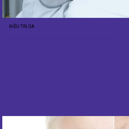
ĐIỀU TRỊ DA
Điều trị da công nghệ cao: Giải pháp làm đẹp hiện đại và hiệu quả