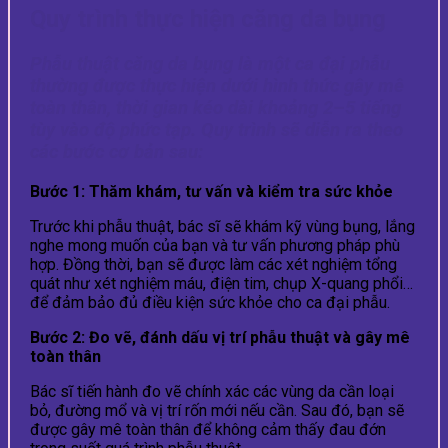
Quy trình thực hiện căng da bụng
Phẫu thuật căng da bụng là một ca đại phẫu
thường được thực hiện dưới hình thức gây mê
toàn thân, thời gian kéo dài khoảng 2–5 tiếng
tùy vào độ phức tạp. Quy trình sẽ diễn ra theo
các bước cơ bản sau:
Bước 1: Thăm khám, tư vấn và kiểm tra sức khỏe
Trước khi phẫu thuật, bác sĩ sẽ khám kỹ vùng bụng, lắng
nghe mong muốn của bạn và tư vấn phương pháp phù
hợp. Đồng thời, bạn sẽ được làm các xét nghiệm tổng
quát như xét nghiệm máu, điện tim, chụp X-quang phổi…
để đảm bảo đủ điều kiện sức khỏe cho ca đại phẫu.
Bước 2: Đo vẽ, đánh dấu vị trí phẫu thuật và gây mê
toàn thân
Bác sĩ tiến hành đo vẽ chính xác các vùng da cần loại
bỏ, đường mổ và vị trí rốn mới nếu cần. Sau đó, bạn sẽ
được gây mê toàn thân để không cảm thấy đau đớn