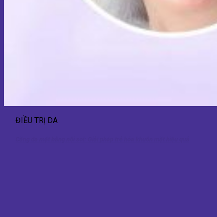
ĐIỀU TRỊ DA
Căng da mặt bằng nội soi: Giải pháp trẻ hóa khuôn mặt hiệu quả