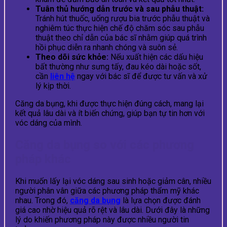
Tuân thủ hướng dẫn trước và sau phẫu thuật:
Tránh hút thuốc, uống rượu bia trước phẫu thuật và
nghiêm túc thực hiện chế độ chăm sóc sau phẫu
thuật theo chỉ dẫn của bác sĩ nhằm giúp quá trình
hồi phục diễn ra nhanh chóng và suôn sẻ.
Theo dõi sức khỏe:
Nếu xuất hiện các dấu hiệu
bất thường như sưng tấy, đau kéo dài hoặc sốt,
cần
liên hệ
ngay với bác sĩ để được tư vấn và xử
lý kịp thời.
Căng da bụng, khi được thực hiện đúng cách, mang lại
kết quả lâu dài và ít biến chứng, giúp bạn tự tin hơn với
vóc dáng của mình.
Căng da bụng so với các phương
pháp khác
Khi muốn lấy lại vóc dáng sau sinh hoặc giảm cân, nhiều
người phân vân giữa các phương pháp thẩm mỹ khác
nhau. Trong đó,
căng da bụng
là lựa chọn được đánh
giá cao nhờ hiệu quả rõ rệt và lâu dài. Dưới đây là những
lý do khiến phương pháp này được nhiều người tin