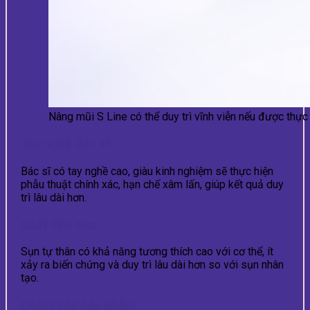
Nâng mũi S Line có thể duy trì vĩnh viễn nếu được thực
Tay nghề bác sĩ:
Bác sĩ có tay nghề cao, giàu kinh nghiệm sẽ thực hiện
phẫu thuật chính xác, hạn chế xâm lấn, giúp kết quả duy
trì lâu dài hơn.
Chất liệu sụn:
Sụn tự thân có khả năng tương thích cao với cơ thể, ít
xảy ra biến chứng và duy trì lâu dài hơn so với sụn nhân
tạo.
Chăm sóc hậu phẫu: