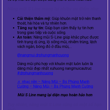
Nâng mũi S Line mang lại nhiều ưu điểm như:
Cải thiện thẩm mỹ:
Giúp khuôn mặt trở nên thanh
thoát, hài hòa và tự nhiên hơn.
Tăng sự tự tin:
Giúp bạn cảm thấy tự tin hơn
trong giao tiếp và cuộc sống.
An toàn:
Nâng mũi S-Line giúp khắc phục được
tình trạng dị ứng, lộ sống mũi, nhiễm trùng, lệch
vách ngăn, bóng đỏ ở đầu mũi,…
@nangmui.drphungmanhcuong
Dáng mũi phù hợp với khuôn mặt luôn luôn là
dáng mũi đẹp nhất xuhuong nangmuicautruc
#drphungmanhcuong
♬ nhạc nền – Nâng Mũi – Bs Phùng Mạnh
Cường – Nâng Mũi – Bs Phùng Mạnh Cường
Mũi S Line mang lại diện mạo hoàn hảo hơn
Tuy nhiên, nâng mũi S Line cũng có một số hạn
chế: