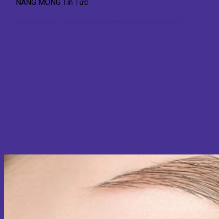
NÂNG MÔNG Tin Tức
Tạo hình mông – Bí quyết sở hữu vòng 3 căng tròn, quyến rũ