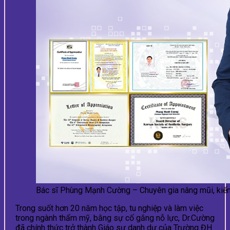
Bác sĩ Phùng Mạnh Cường – Chuyên gia nâng mũi, kiến
Trong suốt hơn 20 năm học tập, tu nghiệp và làm việc
trong ngành thẩm mỹ, bằng sự cố gắng nỗ lực, Dr.Cường
đã chính thức trở thành Giáo sư danh dự của Trường ĐH