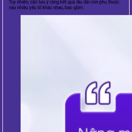
Tuy nhiên, cần lưu ý rằng kết quả lâu dài còn phụ thuộc
vào nhiều yếu tố khác nhau, bao gồm: