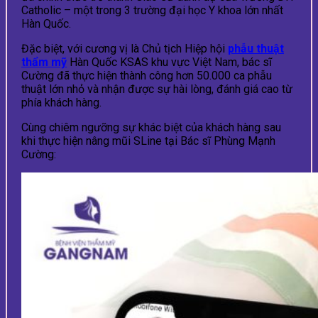
Catholic – một trong 3 trường đại học Y khoa lớn nhất
Hàn Quốc.
Đặc biệt, với cương vị là Chủ tịch Hiệp hội
phẫu thuật
thẩm mỹ
Hàn Quốc KSAS khu vực Việt Nam, bác sĩ
Cường đã thực hiện thành công hơn 50.000 ca phẫu
thuật lớn nhỏ và nhận được sự hài lòng, đánh giá cao từ
phía khách hàng.
Cùng chiêm ngưỡng sự khác biệt của khách hàng sau
khi thực hiện nâng mũi SLine tại Bác sĩ Phùng Mạnh
Cường: