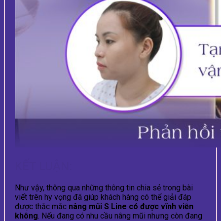
KẾT LUẬN:
Như vậy, thông qua những thông tin chia sẻ trong bài
viết trên hy vọng đã giúp khách hàng có thể giải đáp
được thắc mắc
nâng mũi S Line có được vĩnh viễn
không
. Nếu đang có nhu cầu nâng mũi nhưng còn đang