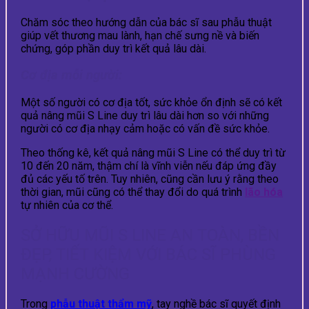
Chăm sóc theo hướng dẫn của bác sĩ sau phẫu thuật
giúp vết thương mau lành, hạn chế sưng nề và biến
chứng, góp phần duy trì kết quả lâu dài.
Cơ địa mỗi người:
Một số người có cơ địa tốt, sức khỏe ổn định sẽ có kết
quả nâng mũi S Line duy trì lâu dài hơn so với những
người có cơ địa nhạy cảm hoặc có vấn đề sức khỏe.
Theo thống kê, kết quả nâng mũi S Line có thể duy trì từ
10 đến 20 năm, thậm chí là vĩnh viễn nếu đáp ứng đầy
đủ các yếu tố trên. Tuy nhiên, cũng cần lưu ý rằng theo
thời gian, mũi cũng có thể thay đổi do quá trình
lão hóa
tự nhiên của cơ thể.
SỞ HỮU MŨI S LINE AN TOÀN, BỀN
ĐẸP, TIẾT KIỆM VỚI BÁC SĨ PHÙNG
MẠNH CƯỜNG
Trong
phẫu thuật thẩm mỹ
, tay nghề bác sĩ quyết định