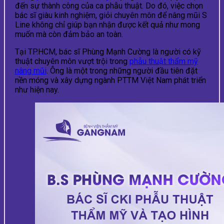
đến sự thành công của ca phẫu thuật. Do đó, việc chọn
bác sĩ giàu kinh nghiệm, giỏi chuyên môn để nâng mũi S
Line không chỉ giúp bạn nhận được kết quả như mong
muốn mà còn đảm bảo an toàn.
Tại TP.HCM, bác sĩ Phùng Mạnh Cường là người có kỹ
thuật chuyên môn vượt trội trong
phẫu thuật thẩm mỹ
nâng mũi
. Ông là một trong những người đầu tiên đặt
nền móng và xây dựng ngành PTTM Việt Nam phát triển
như hiện nay.