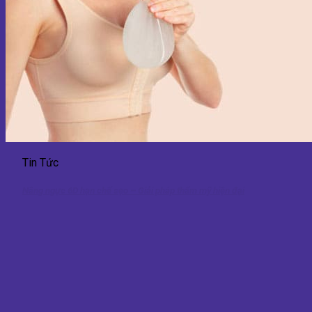
Tin Tức
Nâng ngực 6D hạn chế sẹo – Giải pháp thẩm mỹ hiện đại