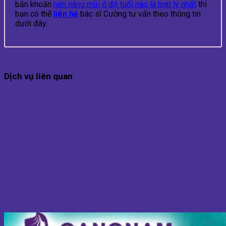
băn khoăn
nên nâng mũi ở độ tuổi nào là hợp lý nhất
thì
bạn có thể
liên hệ
bác sĩ Cường tư vấn theo thông tin
dưới đây:
Dịch vụ liên quan