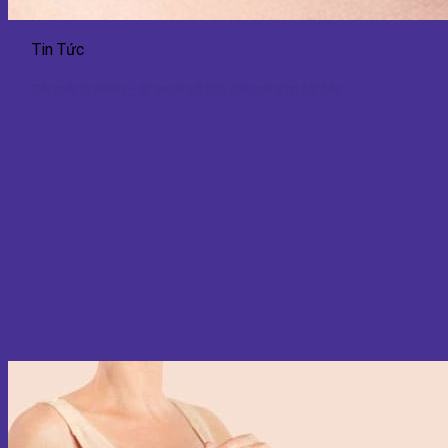
Tin Tức
Cắt mắt tự nhiên – Bí quyết sở hữu đôi mắt đẹp hài hòa