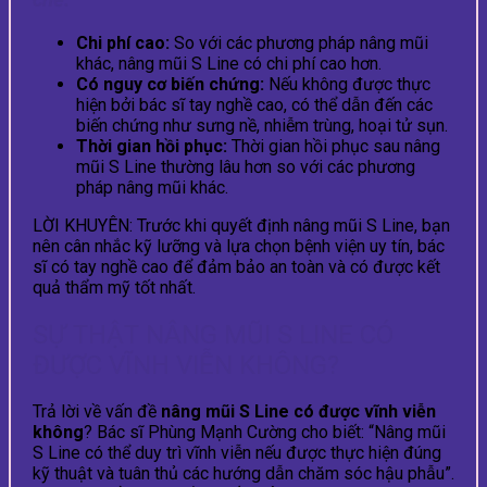
Chi phí cao:
So với các phương pháp nâng mũi
khác, nâng mũi S Line có chi phí cao hơn.
Có nguy cơ biến chứng:
Nếu không được thực
hiện bởi bác sĩ tay nghề cao, có thể dẫn đến các
biến chứng như sưng nề, nhiễm trùng, hoại tử sụn.
Thời gian hồi phục:
Thời gian hồi phục sau nâng
mũi S Line thường lâu hơn so với các phương
pháp nâng mũi khác.
LỜI KHUYÊN: Trước khi quyết định nâng mũi S Line, bạn
nên cân nhắc kỹ lưỡng và lựa chọn bệnh viện uy tín, bác
sĩ có tay nghề cao để đảm bảo an toàn và có được kết
quả thẩm mỹ tốt nhất.
SỰ THẬT NÂNG MŨI S LINE CÓ
ĐƯỢC VĨNH VIỄN KHÔNG?
Trả lời về vấn đề
nâng mũi S Line có được vĩnh viễn
không
? Bác sĩ Phùng Mạnh Cường cho biết: “Nâng mũi
S Line có thể duy trì vĩnh viễn nếu được thực hiện đúng
kỹ thuật và tuân thủ các hướng dẫn chăm sóc hậu phẫu”.