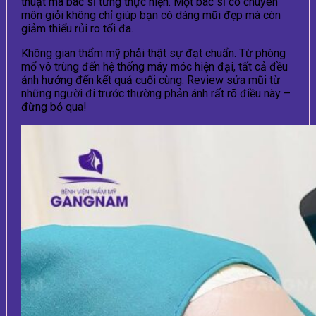
thuật mà bác sĩ từng thực hiện. Một bác sĩ có chuyên
môn giỏi không chỉ giúp bạn có dáng mũi đẹp mà còn
giảm thiểu rủi ro tối đa.
Không gian thẩm mỹ phải thật sự đạt chuẩn. Từ phòng
mổ vô trùng đến hệ thống máy móc hiện đại, tất cả đều
ảnh hưởng đến kết quả cuối cùng. Review sửa mũi từ
những người đi trước thường phản ánh rất rõ điều này –
đừng bỏ qua!