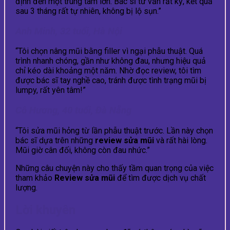
định đến một trung tâm lớn. Bác sĩ tư vấn rất kỹ, kết quả
sau 3 tháng rất tự nhiên, không bị lộ sụn.”
Anh Minh, 32 tuổi, Hà Nội
“Tôi chọn nâng mũi bằng filler vì ngại phẫu thuật. Quá
trình nhanh chóng, gần như không đau, nhưng hiệu quả
chỉ kéo dài khoảng một năm. Nhờ đọc review, tôi tìm
được bác sĩ tay nghề cao, tránh được tình trạng mũi bị
lumpy, rất yên tâm!”
Cô Hương, 40 tuổi, Đà Nẵng
“Tôi sửa mũi hỏng từ lần phẫu thuật trước. Lần này chọn
bác sĩ dựa trên những
review sửa mũi
và rất hài lòng.
Mũi giờ cân đối, không còn đau nhức.”
Những câu chuyện này cho thấy tầm quan trọng của việc
tham khảo
Review sửa mũi
để tìm được dịch vụ chất
lượng.
Lời khuyên