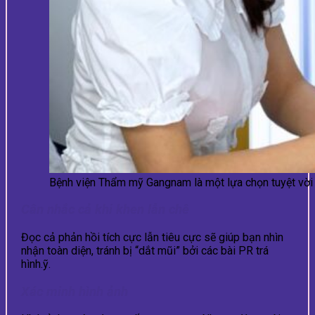
Bệnh viện Thẩm mỹ Gangnam là một lựa chọn tuyệt vời 
Cân nhắc cả khi khen lẫn chê
Đọc cả phản hồi tích cực lẫn tiêu cực sẽ giúp bạn nhìn
nhận toàn diện, tránh bị “dắt mũi” bởi các bài PR trá
hình.ỹ.
Xác minh hình ảnh