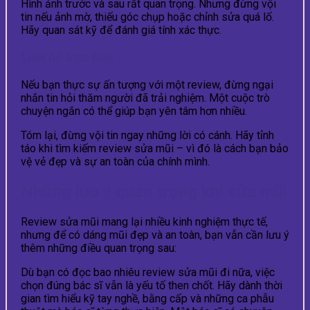
Hình ảnh trước và sau rất quan trọng. Nhưng đừng vội
tin nếu ảnh mờ, thiếu góc chụp hoặc chỉnh sửa quá lố.
Hãy quan sát kỹ để đánh giá tính xác thực.
Liên hệ trực tiếp
Nếu bạn thực sự ấn tượng với một review, đừng ngại
nhắn tin hỏi thăm người đã trải nghiệm. Một cuộc trò
chuyện ngắn có thể giúp bạn yên tâm hơn nhiều.
Tóm lại, đừng vội tin ngay những lời có cánh. Hãy tỉnh
táo khi tìm kiếm review sửa mũi – vì đó là cách bạn bảo
vệ vẻ đẹp và sự an toàn của chính mình.
Những lưu ý quan trọng khi sửa mũi
Review sửa mũi mang lại nhiều kinh nghiệm thực tế,
nhưng để có dáng mũi đẹp và an toàn, bạn vẫn cần lưu ý
thêm những điều quan trọng sau:
Dù bạn có đọc bao nhiêu review sửa mũi đi nữa, việc
chọn đúng bác sĩ vẫn là yếu tố then chốt. Hãy dành thời
gian tìm hiểu kỹ tay nghề, bằng cấp và những ca phẫu