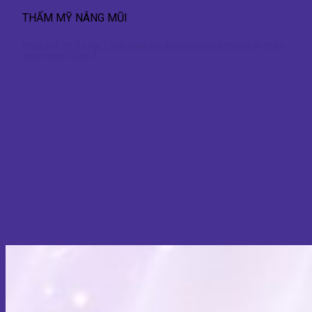
THẨM MỸ NÂNG MŨI
Nâng mũi 3D S-Line – Giải pháp tạo dáng mũi mềm mại và tự nhiên
theo chuẩn Đông Á