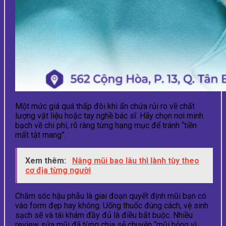
Một mức giá quá thấp đôi khi ẩn chứa rủi ro về chất
lượng vật liệu hoặc tay nghề bác sĩ. Hãy chọn nơi minh
bạch về chi phí, rõ ràng từng hạng mục để tránh “tiền
mất tật mang”.
Xem thêm:
Nâng mũi bao lâu thì lành tùy theo
cơ địa từng người
Chăm sóc hậu phẫu là giai đoạn quyết định mũi bạn có
vào form đẹp hay không. Uống thuốc đúng cách, vệ sinh
sạch sẽ và tái khám đầy đủ là điều bắt buộc. Nhiều
review sửa mũi đã từng chia sẻ chuyện “mũi hỏng vì