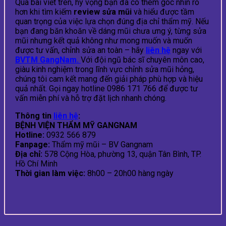
Qua bài viết trên, hy vọng bạn đã có thêm góc nhìn rõ
hơn khi tìm kiếm
review sửa mũi
và hiểu được tầm
quan trọng của việc lựa chọn đúng địa chỉ thẩm mỹ. Nếu
bạn đang băn khoăn về dáng mũi chưa ưng ý, từng sửa
mũi nhưng kết quả không như mong muốn và muốn
được tư vấn, chỉnh sửa an toàn – hãy
liên hệ
ngay với
BVTM GangNam.
Với đội ngũ bác sĩ chuyên môn cao,
giàu kinh nghiệm trong lĩnh vực chỉnh sửa mũi hỏng,
chúng tôi cam kết mang đến giải pháp phù hợp và hiệu
quả nhất. Gọi ngay hotline 0986 171 766 để được tư
vấn miễn phí và hỗ trợ đặt lịch nhanh chóng.
Thông tin
liên hệ
:
BỆNH VIỆN THẨM MỸ GANGNAM
Hotline:
0932 566 879
Fanpage:
Thẩm mỹ mũi – BV Gangnam
Địa chỉ:
578 Cộng Hòa, phường 13, quận Tân Bình, TP.
Hồ Chí Minh
Thời gian làm việc:
8h00 – 20h00 hàng ngày