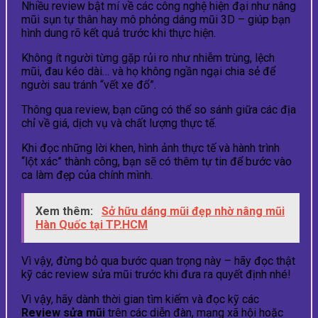
Nhiều review bật mí về các công nghệ hiện đại như nâng
mũi sụn tự thân hay mô phỏng dáng mũi 3D – giúp bạn
hình dung rõ kết quả trước khi thực hiện.
Không ít người từng gặp rủi ro như nhiễm trùng, lệch
mũi, đau kéo dài… và họ không ngần ngại chia sẻ để
người sau tránh “vết xe đổ”.
Thông qua review, bạn cũng có thể so sánh giữa các địa
chỉ về giá, dịch vụ và chất lượng thực tế.
Khi đọc những lời khen, hình ảnh thực tế và hành trình
“lột xác” thành công, bạn sẽ có thêm tự tin để bước vào
ca làm đẹp của chính mình.
Xem thêm:
Sở hữu dáng mũi đẹp nhờ nâng mũi
Hàn Quốc tại TP.HCM
Vì vậy, đừng bỏ qua bước quan trọng này – hãy đọc thật
kỹ các review sửa mũi trước khi đưa ra quyết định nhé!
Vì vậy, hãy dành thời gian tìm kiếm và đọc kỹ các
Review sửa mũi
trên các diễn đàn, mạng xã hội hoặc