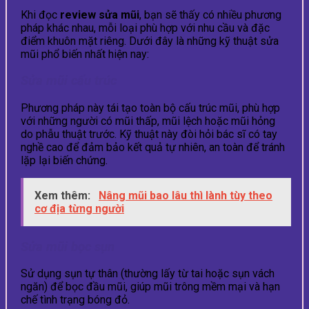
Khi đọc
review sửa mũi
, bạn sẽ thấy có nhiều phương
pháp khác nhau, mỗi loại phù hợp với nhu cầu và đặc
điểm khuôn mặt riêng. Dưới đây là những kỹ thuật sửa
mũi phổ biến nhất hiện nay:
Sửa mũi cấu trúc
Phương pháp này tái tạo toàn bộ cấu trúc mũi, phù hợp
với những người có mũi thấp, mũi lệch hoặc mũi hỏng
do phẫu thuật trước. Kỹ thuật này đòi hỏi bác sĩ có tay
nghề cao để đảm bảo kết quả tự nhiên, an toàn để tránh
lặp lại biến chứng.
Xem thêm:
Nâng mũi bao lâu thì lành tùy theo
cơ địa từng người
Sửa mũi bọc sụn
Sử dụng sụn tự thân (thường lấy từ tai hoặc sụn vách
ngăn) để bọc đầu mũi, giúp mũi trông mềm mại và hạn
chế tình trạng bóng đỏ.