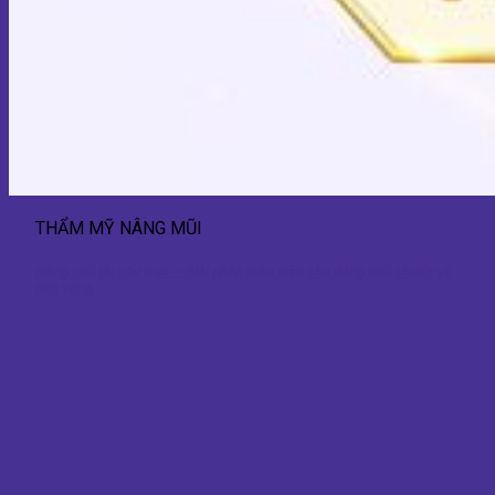
THẨM MỸ NÂNG MŨI
Nâng mũi tái cấu trúc – Giải pháp toàn diện cho dáng mũi chuẩn và
bền vững