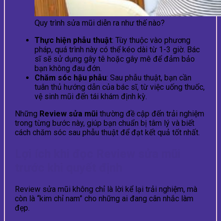
Quy trình sửa mũi diễn ra như thế nào?
Thực hiện phẫu thuật
: Tùy thuộc vào phương
pháp, quá trình này có thể kéo dài từ 1-3 giờ. Bác
sĩ sẽ sử dụng gây tê hoặc gây mê để đảm bảo
bạn không đau đớn.
Chăm sóc hậu phẫu
: Sau phẫu thuật, bạn cần
tuân thủ hướng dẫn của bác sĩ, từ việc uống thuốc,
vệ sinh mũi đến tái khám định kỳ.
Những
Review sửa mũi
thường đề cập đến trải nghiệm
trong từng bước này, giúp bạn chuẩn bị tâm lý và biết
cách chăm sóc sau phẫu thuật để đạt kết quả tốt nhất.
Lợi ích khi đọc Review sửa mũi
trước khi quyết định
Review sửa mũi không chỉ là lời kể lại trải nghiệm, mà
còn là “kim chỉ nam” cho những ai đang cân nhắc làm
đẹp.