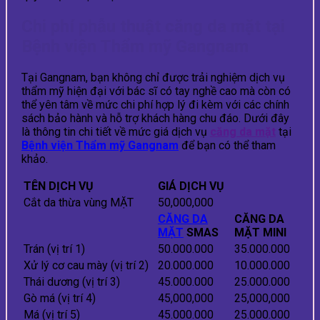
Chi phí phẫu thuật căng da mặt tại
Bệnh viện Thẩm mỹ Gangnam
Tại Gangnam, bạn không chỉ được trải nghiệm dịch vụ
thẩm mỹ hiện đại với bác sĩ có tay nghề cao mà còn có
thể yên tâm về mức chi phí hợp lý đi kèm với các chính
sách bảo hành và hỗ trợ khách hàng chu đáo. Dưới đây
là thông tin chi tiết về mức giá dịch vụ
căng da mặt
tại
Bệnh viện Thẩm mỹ Gangnam
để bạn có thể tham
khảo.
TÊN DỊCH VỤ
GIÁ DỊCH VỤ
Cắt da thừa vùng MẶT
50,000,000
CĂNG DA
CĂNG DA
MẶT
SMAS
MẶT MINI
Trán (vị trí 1)
50.000.000
35.000.000
Xử lý cơ cau mày (vị trí 2)
20.000.000
10.000.000
Thái dương (vị trí 3)
45.000.000
25.000.000
Gò má (vị trí 4)
45,000,000
25,000,000
Má (vị trí 5)
45.000.000
25.000.000