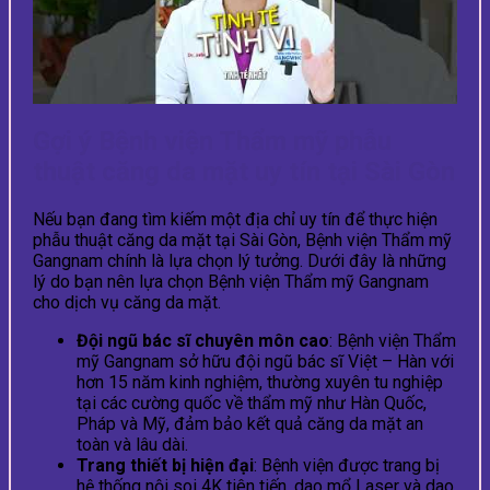
Gợi ý Bệnh viện Thẩm mỹ phẫu
thuật căng da mặt uy tín tại Sài Gòn
Nếu bạn đang tìm kiếm một địa chỉ uy tín để thực hiện
phẫu thuật căng da mặt tại Sài Gòn, Bệnh viện Thẩm mỹ
Gangnam chính là lựa chọn lý tưởng. Dưới đây là những
lý do bạn nên lựa chọn Bệnh viện Thẩm mỹ Gangnam
cho dịch vụ căng da mặt.
Đội ngũ bác sĩ chuyên môn cao
: Bệnh viện Thẩm
mỹ Gangnam sở hữu đội ngũ bác sĩ Việt – Hàn với
hơn 15 năm kinh nghiệm, thường xuyên tu nghiệp
tại các cường quốc về thẩm mỹ như Hàn Quốc,
Pháp và Mỹ, đảm bảo kết quả căng da mặt an
toàn và lâu dài.
Trang thiết bị hiện đại
: Bệnh viện được trang bị
hệ thống nội soi 4K tiên tiến, dao mổ Laser và dao