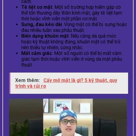
cách.
Tê liệt cơ mặt
: Một số trường hợp hiếm gặp có
thể tổn thương dây thần kinh mặt, gây tê liệt tạm
thời hoặc vĩnh viễn một phần cơ mặt.
Sưng, đau kéo dài
: Vùng mặt có thể bị sưng hoặc
đau nhiều tuần sau phẫu thuật.
Biến dạng khuôn mặt
: Nếu căng da quá mức
hoặc kỹ thuật không đúng, khuôn mặt có thể trở
nên thiếu tự nhiên, cứng nhắc.
Mất cảm giác
: Một số người có thể bị mất cảm
giác tạm thời hoặc vĩnh viễn ở vùng da mặt phẫu
thuật.
Xem thêm:
Cấy mỡ mặt là gì? 5 kỹ thuật, quy
trình và rủi ro