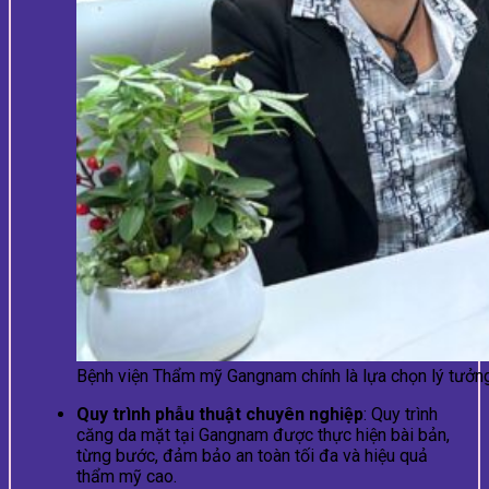
Bệnh viện Thẩm mỹ Gangnam chính là lựa chọn lý tưởn
Quy trình phẫu thuật chuyên nghiệp
: Quy trình
căng da mặt tại Gangnam được thực hiện bài bản,
từng bước, đảm bảo an toàn tối đa và hiệu quả
thẩm mỹ cao.