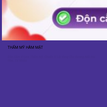
THẨM MỸ HÀM MẶT
Độn Cằm V-Line Thẩm Mỹ: Chuẩn Tỉ Lệ Vàng Cho Gương Mặt Hài
Hòa, Tự Nhiên