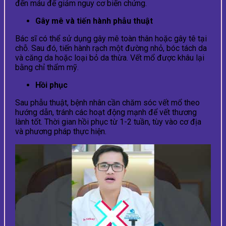
đến máu để giảm nguy cơ biến chứng.
Gây mê và tiến hành phẫu thuật
Bác sĩ có thể sử dụng gây mê toàn thân hoặc gây tê tại
chỗ. Sau đó, tiến hành rạch một đường nhỏ, bóc tách da
và căng da hoặc loại bỏ da thừa. Vết mổ được khâu lại
bằng chỉ thẩm mỹ.
Hồi phục
Sau phẫu thuật, bệnh nhân cần chăm sóc vết mổ theo
hướng dẫn, tránh các hoạt động mạnh để vết thương
lành tốt. Thời gian hồi phục từ 1-2 tuần, tùy vào cơ địa
và phương pháp thực hiện.