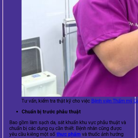
Tư vấn, kiểm tra thật kỹ cho việc
Bệnh viện Thẩm mỹ 
Chuẩn bị trước phẫu thuật
Bao gồm làm sạch da, sát khuẩn khu vực phẫu thuật và
chuẩn bị các dụng cụ cần thiết. Bệnh nhân cũng được
yêu cầu kiêng một số
thực phẩm
và thuốc ảnh hưởng