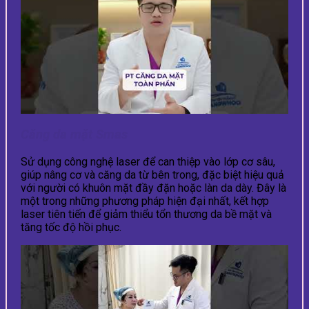
Căng da mặt Smas
Sử dụng công nghệ laser để can thiệp vào lớp cơ sâu,
giúp nâng cơ và căng da từ bên trong, đặc biệt hiệu quả
với người có khuôn mặt đầy đặn hoặc làn da dày. Đây là
một trong những phương pháp hiện đại nhất, kết hợp
laser tiên tiến để giảm thiểu tổn thương da bề mặt và
tăng tốc độ hồi phục.