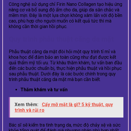
Công nghệ sử dụng chỉ Firin Nano Collagen tạo hiệu ứng
nâng cơ và bổ sung độ ẩm cho da, giúp da săn chắc và
mềm mịn. Đây là một lựa chọn không xâm lấn với độ bền
cao, phù hợp cho người muốn có kết quả tức thì mà
không cần thời gian hồi phục.
Quy trình phẫu thuật căng da mặt
Phẫu thuật căng da mặt đòi hỏi một quy trình tỉ mỉ và
khoa học để đảm bảo an toàn cũng như đạt được kết
quả thẩm mỹ tối ưu. Từ khâu thăm khám, tư vấn ban đầu
đến các bước chuẩn bị, thực hiện phẫu thuật và hồi phục
sau phẫu thuật. Dưới đây là các bước chính trong quy
trình phẫu thuật căng da mặt mà bạn cần biết.
Thăm khám và tư vấn
Xem thêm:
Cấy mỡ mặt là gì? 5 kỹ thuật, quy
trình và rủi ro
Bác sĩ sẽ kiểm tra tình trạng da, mức độ chảy xệ và sức
khỏe tổng quát để đánh giá phương pháp phù hợp nhất.