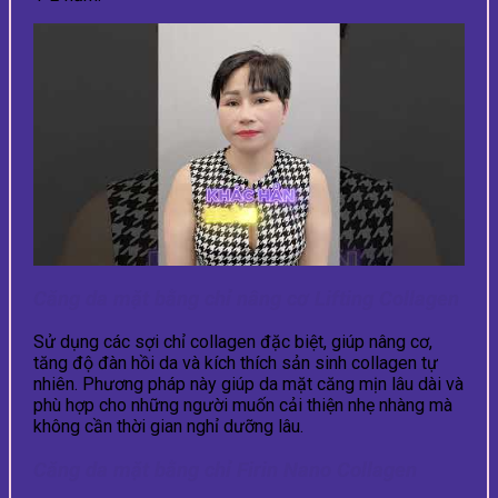
Căng da mặt bằng chỉ nâng cơ Lifting Collagen
Sử dụng các sợi chỉ collagen đặc biệt, giúp nâng cơ,
tăng độ đàn hồi da và kích thích sản sinh collagen tự
nhiên. Phương pháp này giúp da mặt căng mịn lâu dài và
phù hợp cho những người muốn cải thiện nhẹ nhàng mà
không cần thời gian nghỉ dưỡng lâu.
Căng da mặt bằng chỉ Firin Nano Collagen