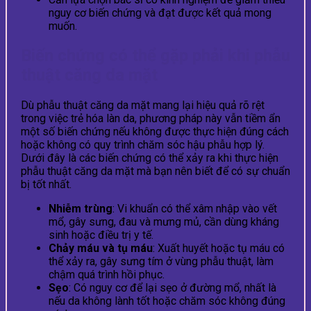
nguy cơ biến chứng và đạt được kết quả mong
muốn.
Biến chứng có thể gặp phải khi phẫu
thuật căng da mặt
Dù phẫu thuật căng da mặt mang lại hiệu quả rõ rệt
trong việc trẻ hóa làn da, phương pháp này vẫn tiềm ẩn
một số biến chứng nếu không được thực hiện đúng cách
hoặc không có quy trình chăm sóc hậu phẫu hợp lý.
Dưới đây là các biến chứng có thể xảy ra khi thực hiện
phẫu thuật căng da mặt mà bạn nên biết để có sự chuẩn
bị tốt nhất.
Nhiễm trùng
: Vi khuẩn có thể xâm nhập vào vết
mổ, gây sưng, đau và mưng mủ, cần dùng kháng
sinh hoặc điều trị y tế.
Chảy máu và tụ máu
: Xuất huyết hoặc tụ máu có
thể xảy ra, gây sưng tím ở vùng phẫu thuật, làm
chậm quá trình hồi phục.
Sẹo
: Có nguy cơ để lại sẹo ở đường mổ, nhất là
nếu da không lành tốt hoặc chăm sóc không đúng