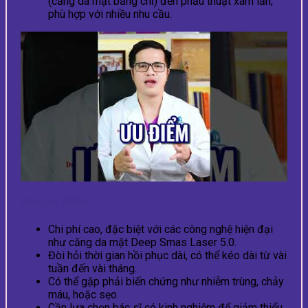
(căng da mặt bằng chỉ) đến phẫu thuật xâm lấn,
phù hợp với nhiều nhu cầu.
Nhược điểm
Chi phí cao, đặc biệt với các công nghệ hiện đại
như căng da mặt Deep Smas Laser 5.0.
Đòi hỏi thời gian hồi phục dài, có thể kéo dài từ vài
tuần đến vài tháng.
Có thể gặp phải biến chứng như nhiễm trùng, chảy
máu, hoặc sẹo.
Cần lựa chọn bác sĩ có kinh nghiệm để giảm thiểu