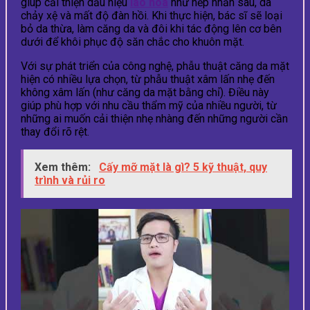
giúp cải thiện dấu hiệu
lão hóa
như nếp nhăn sâu, da
chảy xệ và mất độ đàn hồi. Khi thực hiện, bác sĩ sẽ loại
bỏ da thừa, làm căng da và đôi khi tác động lên cơ bên
dưới để khôi phục độ săn chắc cho khuôn mặt.
Với sự phát triển của công nghệ, phẫu thuật căng da mặt
hiện có nhiều lựa chọn, từ phẫu thuật xâm lấn nhẹ đến
không xâm lấn (như căng da mặt bằng chỉ). Điều này
giúp phù hợp với nhu cầu thẩm mỹ của nhiều người, từ
những ai muốn cải thiện nhẹ nhàng đến những người cần
thay đổi rõ rệt.
Xem thêm:
Cấy mỡ mặt là gì? 5 kỹ thuật, quy
trình và rủi ro