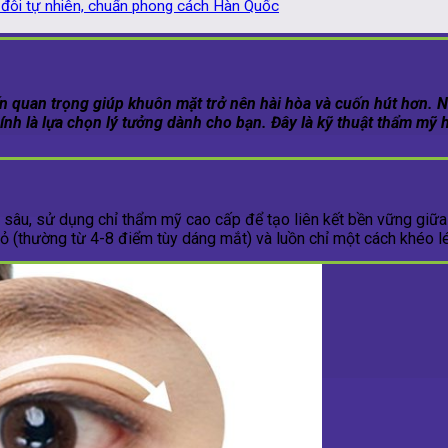
 đôi tự nhiên, chuẩn phong cách Hàn Quốc
hấn quan trọng giúp khuôn mặt trở nên hài hòa và cuốn hút hơn.
ính là lựa chọn lý tưởng dành cho bạn. Đây là kỹ thuật thẩm mỹ 
u, sử dụng chỉ thẩm mỹ cao cấp để tạo liên kết bền vững giữa lớ
nhỏ (thường từ 4-8 điểm tùy dáng mắt) và luồn chỉ một cách khéo l