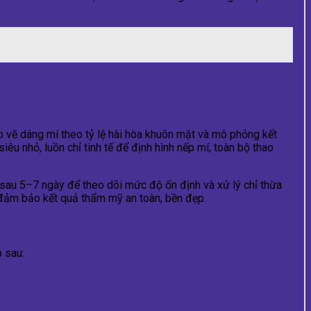
đo vẽ dáng mí theo tỷ lệ hài hòa khuôn mặt và mô phỏng kết
u nhỏ, luồn chỉ tinh tế để định hình nếp mí; toàn bộ thao
 sau 5–7 ngày để theo dõi mức độ ổn định và xử lý chỉ thừa
à đảm bảo kết quả thẩm mỹ an toàn, bền đẹp.
 sau: