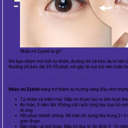
Nhấn mí Eyelid là gì?
Khi bạn nhắm mở mắt tự nhiên, đường chỉ sẽ kéo da mí lên t
thường chỉ kéo dài 20-30 phút, với gây tê cục bộ nên hoàn t
Ưu điểm nổi bật của nhấn mí Eyelid
Nhấn mí Eyelid
đang trở thành xu hướng hàng đầu nhờ những l
Tự nhiên và mềm mại: Nếp mí được tạo ra linh hoạt theo
An toàn, ít xâm lấn: Không cắt rạch rộng hay loại bỏ m
dị ứng.
Hồi phục nhanh chóng: Mí mắt chỉ sưng nhẹ trong 2–3 
gián đoạn.
Bền chắc và linh hoạt: Nếp mí duy trì ổn định 5–10 năm