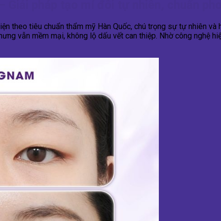
 Giải pháp tạo mí đôi tự nhiên, chuẩn p
ện theo tiêu chuẩn thẩm mỹ Hàn Quốc, chú trọng sự tự nhiên và h
 nhưng vẫn mềm mại, không lộ dấu vết can thiệp. Nhờ công nghệ 