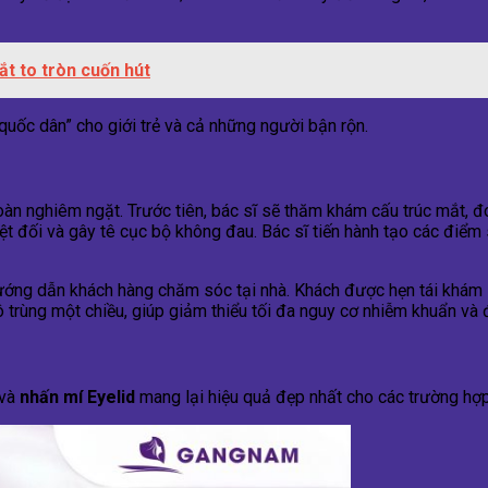
ắt to tròn cuốn hút
quốc dân” cho giới trẻ và cả những người bận rộn.
toàn nghiêm ngặt. Trước tiên, bác sĩ sẽ thăm khám cấu trúc mắt, 
đối và gây tê cục bộ không đau. Bác sĩ tiến hành tạo các điểm siê
à hướng dẫn khách hàng chăm sóc tại nhà. Khách được hẹn tái khám
ô trùng một chiều, giúp giảm thiểu tối đa nguy cơ nhiễm khuẩn v
 và
nhấn mí Eyelid
mang lại hiệu quả đẹp nhất cho các trường hợp