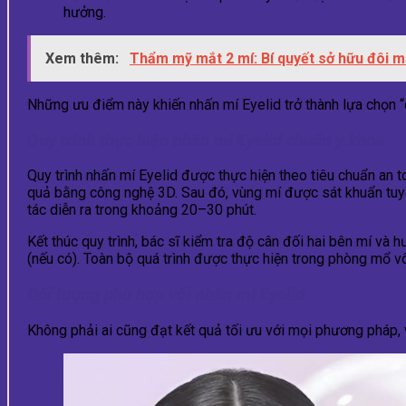
hưởng.
Xem thêm:
Thẩm mỹ mắt 2 mí: Bí quyết sở hữu đôi m
Những ưu điểm này khiến nhấn mí Eyelid trở thành lựa chọn “
Quy trình thực hiện nhấn mí Eyelid chuẩn y khoa
Quy trình nhấn mí Eyelid được thực hiện theo tiêu chuẩn an 
quả bằng công nghệ 3D. Sau đó, vùng mí được sát khuẩn tuyệt 
tác diễn ra trong khoảng 20–30 phút.
Kết thúc quy trình, bác sĩ kiểm tra độ cân đối hai bên mí v
(nếu có). Toàn bộ quá trình được thực hiện trong phòng mổ v
Đối tượng phù hợp với nhấn mí Eyelid
Không phải ai cũng đạt kết quả tối ưu với mọi phương pháp,