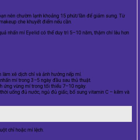
g, bạn nên chườm lạnh khoảng 15 phút/lần để giảm sưng. Từ
à makeup che khuyết điểm nếu cần.
quả nhấn mí Eyelid có thể duy trì 5–10 năm, thậm chí lâu hơn
 làm xê dịch chỉ và ảnh hưởng nếp mí.
 nhấn mí trong 3–5 ngày đầu sau thủ thuật.
h ứng vùng mí trong tối thiểu 7–10 ngày.
thời uống đủ nước, ngủ đủ giấc, bổ sung vitamin C – kẽm và
uột chỉ hoặc mí lệch.