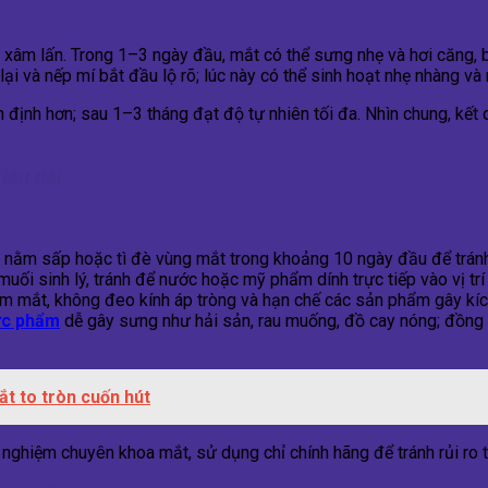
 ít xâm lấn. Trong 1–3 ngày đầu, mắt có thể sưng nhẹ và hơi căn
i và nếp mí bắt đầu lộ rõ; lúc này có thể sinh hoạt nhẹ nhàng v
định hơn; sau 1–3 tháng đạt độ tự nhiên tối đa. Nhìn chung, kết 
lâu dài
 nằm sấp hoặc tì đè vùng mắt trong khoảng 10 ngày đầu để tránh
ối sinh lý, tránh để nước hoặc mỹ phẩm dính trực tiếp vào vị trí
ểm mắt, không đeo kính áp tròng và hạn chế các sản phẩm gây kíc
ực phẩm
dễ gây sưng như hải sản, rau muống, đồ cay nóng; đồng 
ắt to tròn cuốn hút
nghiệm chuyên khoa mắt, sử dụng chỉ chính hãng để tránh rủi ro t