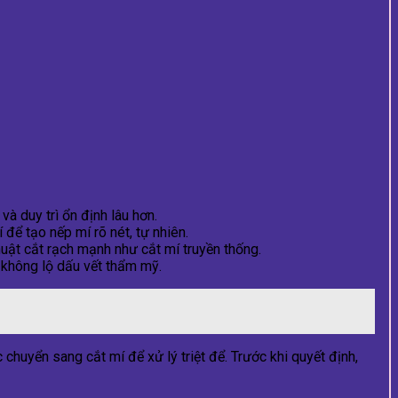
và duy trì ổn định lâu hơn.
để tạo nếp mí rõ nét, tự nhiên.
uật cắt rạch mạnh như cắt mí truyền thống.
 không lộ dấu vết thẩm mỹ.
 chuyển sang cắt mí để xử lý triệt để. Trước khi quyết định,