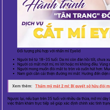
Đối tượng phù hợp với nhấn mí Eyelid
Người trẻ từ 18–35 tuổi: Da mí còn đàn hồi tốt, chưa x
Người có mắt một mí, mí lót hoặc mí không đều: Vùng mí
Người mong muốn đôi mắt to tròn và cuốn hút hơn: Muố
Nam giới cần cải thiện đường mí mắt: Hướng đến diện
Xem thêm:
Thẩm mỹ mắt 2 mí: Bí quyết sở hữu đôi m
Ngược lại, nếu bạn trên 35 tuổi với nhiều da thừa, mỡ mí dà
việc thăm khám trực tiếp sẽ giúp xác định chính xác tình trạ