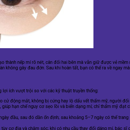
ạo thành nếp mí rõ nét, cân đối hai bên mà vẫn giữ được vẻ mềm 
oàn không gây đau đớn. Sau khi hoàn tất, bạn có thể ra về ngay m
ợi ích vượt trội so với các kỹ thuật truyền thống:
 cử động mắt, không bị cứng hay lộ dấu vết thẩm mỹ; người đối di
ô, giúp hạn chế nguy cơ sẹo lồi và biến dạng mí; chỉ thẩm mỹ đạt
ngày đầu, sau đó dần ổn định; sau khoảng 5–7 ngày có thể trang 
 tùy cơ địa và chăm sóc; khi có nhu cầu thay đổi dáng mí, bác sĩ 