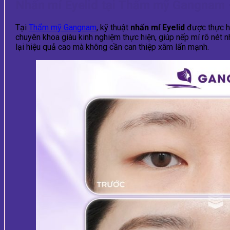
Nhấn mí Eyelid tại Thẩm mỹ Gangnam –
Tại
Thẩm mỹ Gangnam
, kỹ thuật
nhấn mí Eyelid
được thực hi
chuyên khoa giàu kinh nghiệm thực hiện, giúp nếp mí rõ nét
lại hiệu quả cao mà không cần can thiệp xâm lấn mạnh.