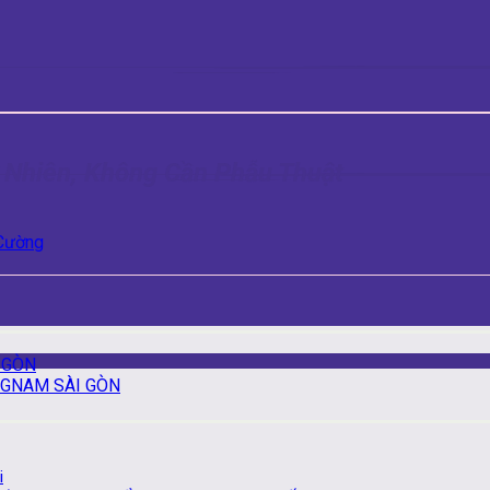
ự Nhiên, Không Cần Phẫu Thuật
Cường
 GÒN
NGNAM SÀI GÒN
i