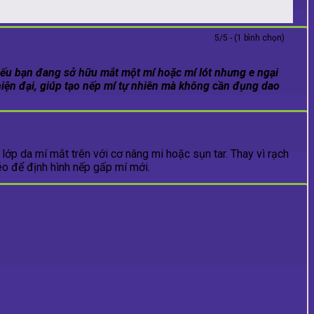
5/5 - (1 bình chọn)
 Nếu bạn đang sở hữu mắt một mí hoặc mí lót nhưng e ngại
hiện đại, giúp tạo nếp mí tự nhiên mà không cần đụng dao
p da mí mắt trên với cơ nâng mi hoặc sụn tar. Thay vì rạch
éo để định hình nếp gấp mí mới.