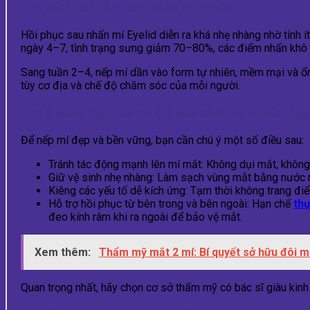
Quy trình hồi phục sau nhấn mí Eyelid
Hồi phục sau nhấn mí Eyelid diễn ra khá nhẹ nhàng nhờ tính
ngày 4–7, tình trạng sưng giảm 70–80%, các điểm nhấn khô lạ
Sang tuần 2–4, nếp mí dần vào form tự nhiên, mềm mại và ổn 
tùy cơ địa và chế độ chăm sóc của mỗi người.
Lưu ý quan trọng để có kết quả nhấn mí Eyelid đẹp 
Để nếp mí đẹp và bền vững, bạn cần chú ý một số điều sau:
Tránh tác động mạnh lên mí mắt: Không dụi mắt, không
Giữ vệ sinh nhẹ nhàng: Làm sạch vùng mắt bằng nước mu
Kiêng các yếu tố dễ kích ứng: Tạm thời không trang đi
Hỗ trợ hồi phục từ bên trong và bên ngoài: Hạn chế
th
đeo kính râm khi ra ngoài để bảo vệ mắt.
Xem thêm:
Thẩm mỹ mắt 2 mí: Bí quyết sở hữu đôi m
Quan trọng nhất, hãy chọn cơ sở thẩm mỹ có bác sĩ giàu kinh 