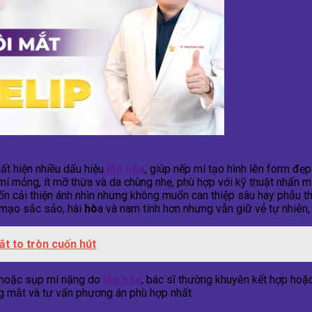
uất hiện nhiều dấu hiệu
lão hóa
, giúp nếp mí tạo hình lên form đẹp 
 mỏng, ít mỡ thừa và da chùng nhẹ, phù hợp với kỹ thuật nhấn mí 
n cải thiện ánh nhìn nhưng không muốn can thiệp sâu hay phẫu th
 mạo sắc sảo, hài
hò
a và nam tính hơn nhưng vẫn giữ vẻ tự nhiên,
ắt to tròn cuốn hút
y hoặc sụp mí nặng do
lão hóa
, bác sĩ thường khuyên kết hợp hoặc
ng mắt và tư vấn phương án phù hợp nhất.