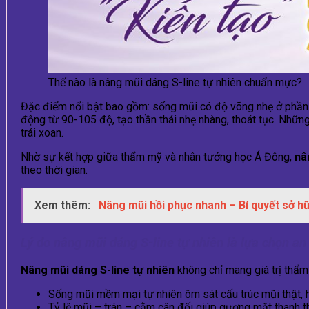
Thế nào là nâng mũi dáng S-line tự nhiên chuẩn mực?
Đặc điểm nổi bật bao gồm: sống mũi có độ võng nhẹ ở phần 1
động từ 90-105 độ, tạo thần thái nhẹ nhàng, thoát tục. Nhữn
trái xoan.
Nhờ sự kết hợp giữa thẩm mỹ và nhân tướng học Á Đông,
nâ
theo thời gian.
Xem thêm:
Nâng mũi hồi phục nhanh – Bí quyết sở h
Lý do nâng mũi dáng S-line tự nhiên là lựa chọn an
Nâng mũi dáng S-line tự nhiên
không chỉ mang giá trị thẩm
Sống mũi mềm mại tự nhiên ôm sát cấu trúc mũi thật, 
Tỷ lệ mũi – trán – cằm cân đối giúp gương mặt thanh t