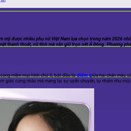
ẩm mỹ được nhiều phụ nữ Việt Nam lựa chọn trong năm 2026 nhờ
ặt thanh thoát, nữ tính mà vẫn giữ trọn nét Á Đông. Phương phá
iên chuẩn mực?
 cong mềm mại hình chữ S, bắt đầu từ
điểm g
iữa hai chân mày, 
cảm giác cứng nhắc mà mang lại sự uyển chuyển, tự nhiên như mũi