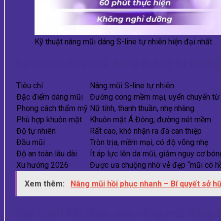
Kỹ thuật nâng mũi dáng S-line tự nhiên hiện đại nhất
So sánh nâng mũi dáng S-line tự nhiên v
Tiêu chí
Nâng mũi S-line tự nhiên
Đặc điểm dáng mũi
Đường cong mềm mại, uyển chuyển từ
Phong cách thẩm mỹ
Nữ tính, thanh thuần, nhẹ nhàng
Phù hợp khuôn mặt
Khuôn mặt Á Đông, đường nét mềm
Độ tự nhiên
Rất cao, khó nhận ra đã can thiệp
Đầu mũi
Tròn trịa, mềm mại, có độ võng nhẹ
Độ an toàn lâu dài
Ít áp lực lên da mũi, giảm nguy cơ bó
Xu hướng 2026
Được ưa chuộng nhờ vẻ đẹp “mũi có hồ
Xem thêm:
Nâng mũi hồi phục nhanh – Bí quyết sở h
Quy trình hồi phục sau nâng mũi dáng S-