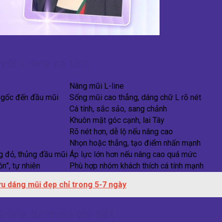
ới L-line cá tính
Nâng mũi L-line
 gốc đến đầu mũi
Sống mũi cao thẳng, dáng chữ L rõ nét
Cá tính, sắc sảo, sang chảnh
Khuôn mặt góc cạnh, lai Tây
Rõ nét hơn, dễ lộ nếu nâng cao
Nhọn hoặc thẳng, tạo điểm nhấn mạnh
ng đỏ, thủng đầu mũi
Áp lực lớn hơn nếu nâng cao quá mức
n”, tự nhiên
Phù hợp nhóm khách thích cá tính mạnh
ữu dáng mũi đẹp chỉ trong 5-7 ngày
line tự nhiên chi tiết