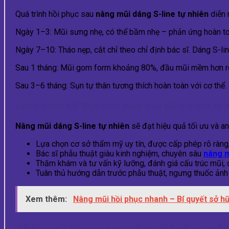
Quá trình hồi phục sau
nâng mũi dáng S-line tự nhiên
diễn 
Ngày 1–3: Mũi sưng nhẹ, có thể bầm nhẹ – phản ứng hoàn to
Ngày 7–10: Tháo nẹp, cắt chỉ theo chỉ định bác sĩ. Dáng S-lin
Sau 1 tháng: Mũi gom form khoảng 80%, đầu mũi mềm hơn rõ r
Sau 3–6 tháng: Sụn tự thân tương thích hoàn toàn với cơ thể.
Lưu ý trước khi thực hiện nâng mũi dáng s-line tự 
Nâng mũi dáng S-line tự nhiên
sẽ đạt hiệu quả tối ưu và an
Lựa chọn cơ sở thẩm mỹ uy tín, được cấp phép rõ ràng, 
Bác sĩ phẫu thuật giàu kinh nghiệm, chuyên sâu
nâng m
Thăm khám và tư vấn kỹ lưỡng, đánh giá cấu trúc mũi, d
Tuân thủ hướng dẫn trước phẫu thuật, ngưng thuốc ảnh 
Xem thêm:
Nâng mũi hồi phục nhanh – Bí quyết sở h