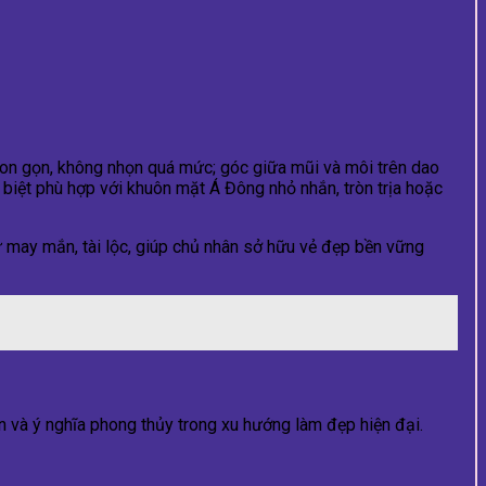
thon gọn, không nhọn quá mức; góc giữa mũi và môi trên dao
 biệt phù hợp với khuôn mặt Á Đông nhỏ nhắn, tròn trịa hoặc
may mắn, tài lộc, giúp chủ nhân sở hữu vẻ đẹp bền vững
 và ý nghĩa phong thủy trong xu hướng làm đẹp hiện đại.