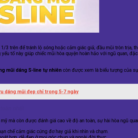
/3 trên để tránh lộ sóng hoặc cảm giác giả; đầu mũi tròn trịa, 
g yếu tố này giúp chiếc mũi hòa quyện hoàn hảo với ngũ quan, đặc
ng mũi dáng S-line tự nhiên
còn được xem là biểu tượng của sự 
ữu dáng mũi đẹp chỉ trong 5-7 ngày
 toàn nhất
 mỹ mà còn được đánh giá cao về độ an toàn, sự hài hòa ngũ quan
hạn chế cảm giác cứng đơ hay giả khi nhìn và chạm.
hoát hơn, dễ đẹp ở mọi góc chụp và ngoài đời thực.