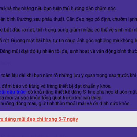
ra khá nhẹ nhàng nếu bạn tuân thủ hướng dẫn chăm sóc.
àn bình thường sau phẫu thuật. Cần đeo nẹp cố định, chườm lạnh
e bắt đầu rõ nét, tình trạng sưng giảm nhiều, có thể vệ sinh mũi 
ệt. Gương mặt hài hòa, tự tin chụp ảnh góc nghiêng mà không lộ
 Dáng mũi đạt độ tự nhiên tối đa, sinh hoạt và vận động bình thườ
nhiên
 toàn lâu dài khi bạn nắm rõ những lưu ý quan trọng sau trước khi 
đảm bảo vô trùng và trang thiết bị đạt chuẩn y khoa.
ũi cấu trúc
, có khả năng thiết kế dáng S-line phù hợp khuôn mặt
a mũi và sức khỏe tổng quát trước khi can thiệp.
hưởng đông máu, giữ tinh thần thoải mái và ổn định sức khỏe.
ữu dáng mũi đẹp chỉ trong 5-7 ngày