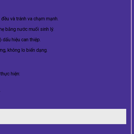
 đều và tránh va chạm mạnh.
nhẹ bằng nước muối sinh lý.
 dấu hiệu can thiệp.
ng, không lo biến dạng.
thực hiện:
.