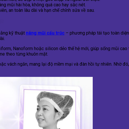
dáng mũi hài hòa, không quá cao hay sắc nét.
n, an toàn lâu dài và hạn chế chỉnh sửa về sau.
ất
bằng kỹ thuật
nâng mũi cấu trúc
– phương pháp tái tạo toàn diện
ài.
giform, Nanoform hoặc silicon dẻo thế hệ mới, giúp sống mũi cao
ine theo từng khuôn mặt.
oặc vách ngăn, mang lại độ mềm mại và đàn hồi tự nhiên. Nhờ đó