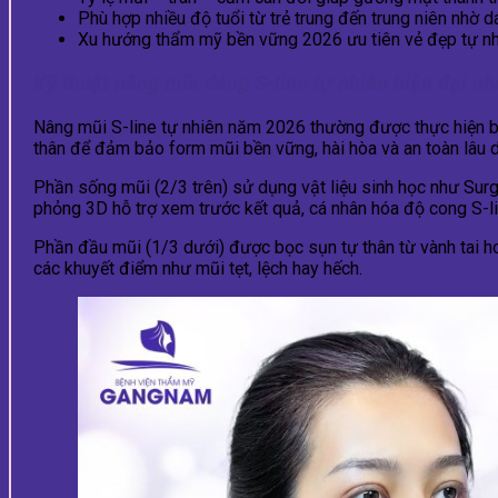
Phù hợp nhiều độ tuổi từ trẻ trung đến trung niên nhờ 
Xu hướng thẩm mỹ bền vững 2026 ưu tiên vẻ đẹp tự nhiê
Kỹ thuật nâng mũi dáng S-line tự nhiên hiện đại nh
Nâng mũi S-line tự nhiên năm 2026 thường được thực hiện 
thân để đảm bảo form mũi bền vững, hài hòa và an toàn lâu d
Phần sống mũi (2/3 trên) sử dụng vật liệu sinh học như Sur
phỏng 3D hỗ trợ xem trước kết quả, cá nhân hóa độ cong S-l
Phần đầu mũi (1/3 dưới) được bọc sụn tự thân từ vành tai h
các khuyết điểm như mũi tẹt, lệch hay hếch.