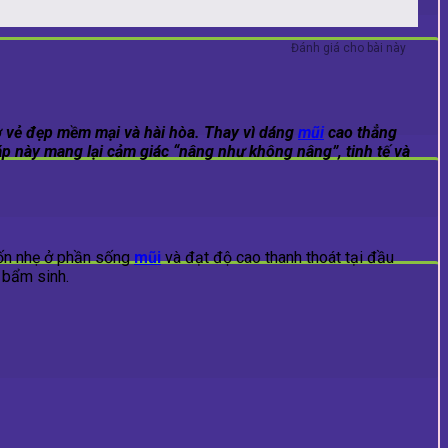
Đánh giá cho bài này
 vẻ đẹp mềm mại và hài hòa. Thay vì dáng
mũi
cao thẳng
p này mang lại cảm giác “nâng như không nâng”, tinh tế và
uốn nhẹ ở phần sống
mũi
và đạt độ cao thanh thoát tại đầu
 bẩm sinh.