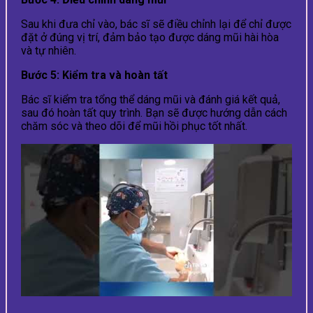
Sau khi đưa chỉ vào, bác sĩ sẽ điều chỉnh lại để chỉ được
đặt ở đúng vị trí, đảm bảo tạo được dáng mũi hài hòa
và tự nhiên.
Bước 5: Kiểm tra và hoàn tất
Bác sĩ kiểm tra tổng thể dáng mũi và đánh giá kết quả,
sau đó hoàn tất quy trình. Bạn sẽ được hướng dẫn cách
chăm sóc và theo dõi để mũi hồi phục tốt nhất.