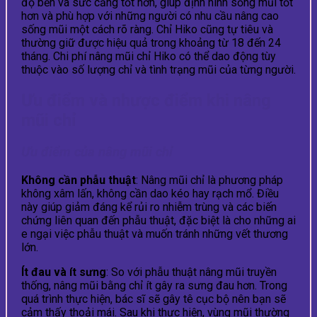
độ bền và sức căng tốt hơn, giúp định hình sống mũi tốt
hơn và phù hợp với những người có nhu cầu nâng cao
sống mũi một cách rõ ràng. Chỉ Hiko cũng tự tiêu và
thường giữ được hiệu quả trong khoảng từ 18 đến 24
tháng. Chi phí nâng mũ
i chỉ Hiko có thể dao động tùy
thuộc vào số lượng chỉ và tình trạng mũi của từng người.
Ưu điểm và nhược điểm khi nâng
mũi chỉ
Ưu điểm của nâng mũi chỉ
Không cần phẫu thuật
: Nâng mũi chỉ là phương pháp
không xâm lấn, không cần dao kéo hay rạch mổ. Điều
này giúp giảm đáng kể rủi ro nhiễm trùng và các biến
chứng liên quan đến phẫu thuật, đặc biệt là cho những ai
e ngại việc phẫu thuật và muốn tránh những vết thương
lớn.
Ít đau và ít sưng
: So với phẫu thuật nâng mũi truyền
thống, nâng mũi bằng chỉ ít gây ra sưng đau hơn. Trong
quá trình thực hiện, bác sĩ sẽ gây tê cục bộ nên bạn sẽ
cảm thấy thoải mái. Sau khi thực hiện, vùng mũi thường