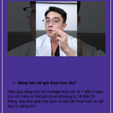
Các câu hỏi thường gặp về nâng
mũi chỉ
Nâng mũi chỉ giữ được bao lâu?
Hiệu quả nâng mũi chỉ collagen kéo dài từ 1 đến 2 năm,
còn chỉ Hiko có thể giữ được khoảng từ 18 đến 24
tháng. Sau thời gian này, bạn có thể cần thực hiện lại để
duy trì dáng mũi.