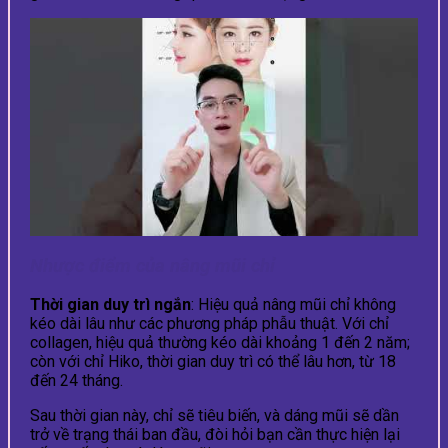
Nhược điểm của nâng mũi chỉ
Thời gian duy trì ngắn
: Hiệu quả nâng mũi chỉ không
kéo dài lâu như các phương pháp phẫu thuật. Với chỉ
collagen, hiệu quả thường kéo dài khoảng 1 đến 2 năm;
còn với chỉ Hiko, thời gian duy trì có thể lâu hơn, từ 18
đến 24 tháng.
Sau thời gian này, chỉ sẽ tiêu biến, và dáng mũi sẽ dần
trở về trạng thái ban đầu, đòi hỏi bạn cần thực hiện lại