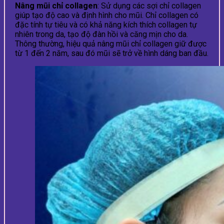
Nâng mũi chỉ collagen
: Sử dụng các sợi chỉ collagen
giúp tạo độ cao và định hình cho mũi. Chỉ collagen có
đặc tính tự tiêu và có khả năng kích thích collagen tự
nhiên trong da, tạo độ đàn hồi và căng mịn cho da.
Thông thường, hiệu quả nâng mũi chỉ collagen giữ được
từ 1 đến 2 năm, sau đó mũi sẽ trở về hình dáng ban đầu.