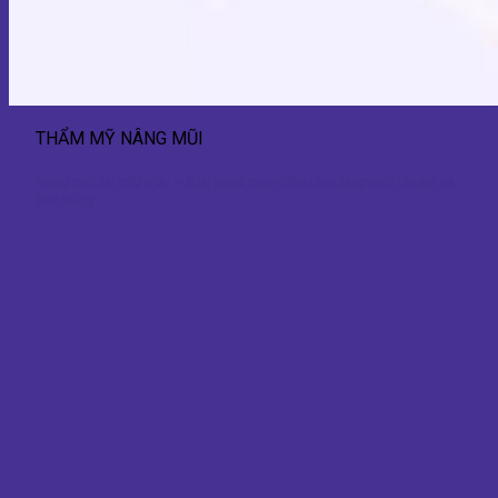
THẨM MỸ NÂNG MŨI
Nâng mũi tái cấu trúc – Giải pháp toàn diện cho dáng mũi chuẩn và
bền vững