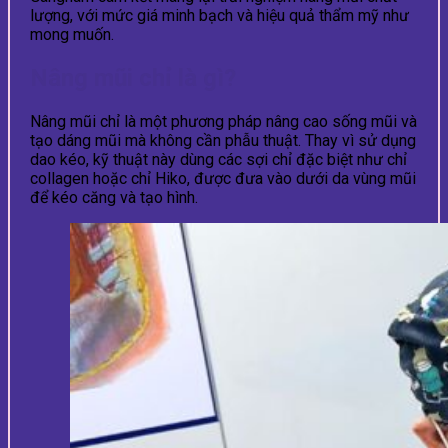
lượng, với mức giá minh bạch và hiệu quả thẩm mỹ như
mong muốn.
Nâng mũi chỉ là gì?
Nâng mũi chỉ là một phương pháp nâng cao sống mũi và
tạo dáng mũi mà không cần phẫu thuật. Thay vì sử dụng
dao kéo, kỹ thuật này dùng các sợi chỉ đặc biệt như chỉ
collagen hoặc chỉ Hiko, được đưa vào dưới da vùng mũi
để kéo căng và tạo hình.