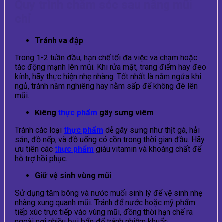
Quy trình chăm sóc sau nâng mũi
chỉ
Tránh va đập
Trong 1-2 tuần đầu, hạn chế tối đa việc va chạm hoặc
tác động mạnh lên mũi. Khi rửa mặt, trang điểm hay đeo
kính, hãy thực hiện nhẹ nhàng. Tốt nhất là nằm ngửa khi
ngủ, tránh nằm nghiêng hay nằm sấp để không đè lên
mũi.
Kiêng
thực phẩm
gây sưng viêm
Tránh các loại
thực phẩm
dễ gây sưng như thịt gà, hải
sản, đồ nếp, và đồ uống có cồn trong thời gian đầu. Hãy
ưu tiên các
thực phẩm
giàu vitamin và khoáng chất để
hỗ trợ hồi phục.
Giữ vệ sinh vùng mũi
Sử dụng tăm bông và nước muối sinh lý để vệ sinh nhẹ
nhàng xung quanh mũi. Tránh để nước hoặc mỹ phẩm
tiếp xúc trực tiếp vào vùng mũi, đồng thời hạn chế ra
ngoài nơi nhiều bụi bẩn để tránh nhiễm khuẩn.