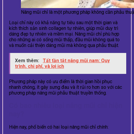
Nâng mũi chỉ là một phương pháp không cần phẫu thuậ
Loại chỉ này có khả năng tự tiêu sau một thời gian và
kích thích sản sinh collagen tự nhiên, giúp mũi duy trì
dáng đẹp tự nhiên và mềm mại. Nâng mũi chỉ phù hợp
cho những ai có sống mũi thấp, đầu mũi không quá to
và muốn cải thiện dáng mũi mà không qua phẫu thuật.
Xem thêm:
Tất tần tật nâng mũi nam: Quy
trình, chi phí, và lợi ich
Phương pháp này có ưu điểm là thời gian hồi phục
nhanh chóng, ít gây sưng đau và ít rủi ro hơn so với các
phương pháp nâng mũi phẫu thuật truyền thống.
Có bao nhiêu loại nâng mũi chỉ hiện
nay?
Hiện nay, phổ biến có hai loại nâng mũi chỉ chính: