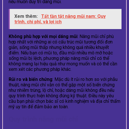
nếu muốn duy trì dáng mũi.
Xem thêm:
Tất tần tật nâng mũi nam: Quy
trình, chi phí, và lợi ich
Không phù hợp với mọi dáng mũi
: Nâng mũi chỉ phù
hợp nhất với những ai có cấu trúc mũi tương đối đơn
giản, sống mũi thấp nhưng không quá nhiều khuyết
điểm. Nếu bạn có mũi to, đầu mũi nhiều mô mỡ hoặc
sống mũi bị lệch, phương pháp nâng mũi chỉ có thể
không mang lại hiệu quả như mong muốn và có thể cần
xem xét các phương pháp khác.
Rủi ro và biến chứng
: Mặc dù ít rủi ro hơn so với phẫu
thuật, nâng mũi chỉ vẫn có thể gặp một số biến chứng
như nhiễm trùng, lộ chỉ, hoặc dáng mũi không đều nếu
quy trình thực hiện không đúng kỹ thuật. Điều này yêu
cầu bạn phải chọn bác sĩ có kinh nghiệm và địa chỉ thẩm
mỹ uy tín để đảm bảo an toàn.
Quy trình nâng mũi chỉ