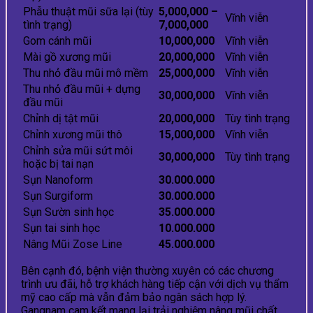
Phẫu thuật mũi sữa lại (tùy
5,000,000 –
Vĩnh viễn
tình trạng)
7,000,000
Gom cánh mũi
10,000,000
Vĩnh viễn
Mài gồ xương mũi
20,000,000
Vĩnh viễn
Thu nhỏ đầu mũi mô mềm
25,000,000
Vĩnh viễn
Thu nhỏ đầu mũi + dựng
30,000,000
Vĩnh viễn
đầu mũi
Chỉnh dị tật mũi
20,000,000
Tùy tình trạng
Chỉnh xương mũi thô
15,000,000
Vĩnh viễn
Chỉnh sửa mũi sứt môi
30,000,000
Tùy tình trạng
hoặc bị tai nạn
Sụn Nanoform
30.000.000
Sụn Surgiform
30.000.000
Sụn Sườn sinh học
35.000.000
Sụn tai sinh học
10.000.000
Nâng Mũi Zose Line
45.000.000
Bên cạnh đó, bệnh viện thường xuyên có các chương
trình ưu đãi, hỗ trợ khách hàng tiếp cận với dịch vụ thẩm
mỹ cao cấp mà vẫn đảm bảo ngân sách hợp lý.
Gangnam cam kết mang lại trải nghiệm nâng mũi chất