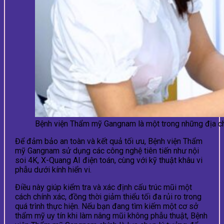
Bệnh viện Thẩm mỹ Gangnam là một trong những địa ch
Để đảm bảo an toàn và kết quả tối ưu, Bệnh viện Thẩm
mỹ Gangnam sử dụng các công nghệ tiên tiến như nội
soi 4K, X-Quang AI điện toán, cùng với kỹ thuật khâu vi
phẫu dưới kính hiển vi.
Điều này giúp kiểm tra và xác định cấu trúc mũi một
cách chính xác, đồng thời giảm thiểu tối đa rủi ro trong
quá trình thực hiện. Nếu bạn đang tìm kiếm một cơ sở
thẩm mỹ uy tín khi làm nâng mũi không phẫu thuật, Bệnh