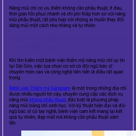
Nâng mũi chỉ có ưu điểm không cần phẫu thuật, ít đau,
thời gian hồi phục nhanh và chi phí thấp hơn so với nâng
mũi phẫu thuật, rất phù hợp với những ai muốn thay đổi
dáng mũi một cách nhẹ nhàng và tự nhiên.
Bệnh viện Thẩm mỹ nâng mũi chỉ uy
tín tại Sài Gòn
Khi tìm kiếm một bệnh viện thẩm mỹ nâng mũi chỉ uy tín
tại Sài Gòn, việc lựa chọn cơ sở có đội ngũ bác sĩ
chuyên môn cao và công nghệ tiên tiến là điều rất quan
trọng.
Bệnh viện Thẩm mỹ Gangnam
là một trong những địa chỉ
được nhiều người tin cậy, chuyên cung cấp các dịch vụ
nâng mũi
không phẫu thuật
, đặc biệt là phương pháp
nâng mũi bằng chỉ sinh học. Với kỹ thuật hiện đại và đội
ngũ bác sĩ có tay nghề, bệnh viện cam kết mang lại kết
quả tự nhiên, đẹp mắt mà không cần phẫu thuật xâm
lấn.