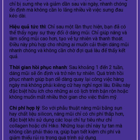
chỉ bị sưng nhẹ và giảm dần sau vài ngày, nhanh chóng
ổn định mà không cần lo lắng nhiều về việc sưng đau
kéo dài.
Hiệu quả tức thì
: Chỉ sau một lần thực hiện, bạn đã có
thể thấy ngay sự thay đổi ở dáng mũi. Chỉ giúp nâng và
làm sống mũi cao hơn, tạo vẻ tự nhiên và thanh thoát.
Điều này phù hợp cho những ai muốn cải thiện dáng mũi
nhanh chóng và không cần chờ đợi quá lâu để thấy kết
quả.
Thời gian hồi phục nhanh
: Sau khoảng 1 đến 2 tuần,
dáng mũi sẽ ổn định và trở nên tự nhiên. Quá trình hồi
phục nhanh giúp bạn dễ dàng quay lại công việc hàng
ngày mà không phải kiêng cữ hay nghỉ ngơi lâu. Điều này
đặc biệt hữu ích cho những ai có lịch trình bận rộn hoặc
không muốn mất nhiều thời gian cho việc thẩm mỹ.
Chi phí hợp lý
: So với phẫu thuật nâng mũi bằng sụn
hay chất liệu silicon, nâng mũi chỉ có chi phí thấp hơn,
đặc biệt khi sử dụng các loại chỉ tự tiêu như chỉ
collagen hoặc chỉ Hiko. Những loại chỉ này tự tan mà
không cần phải tháo ra, giúp bạn tiết kiệm chi phí và
giảm thiểu rủi ro trong quá trình sử dụng.