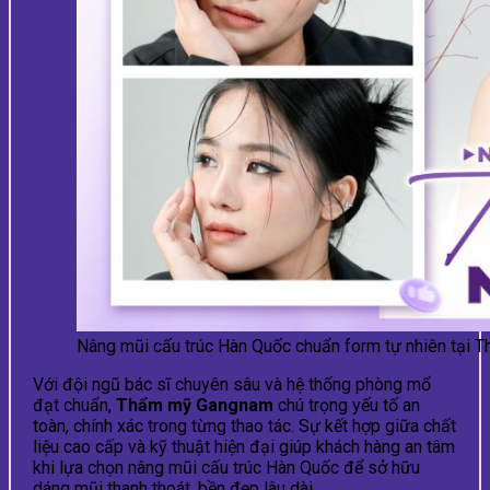
Nâng mũi cấu trúc Hàn Quốc chuẩn form tự nhiên tại
Với đội ngũ bác sĩ chuyên sâu và hệ thống phòng mổ
đạt chuẩn,
Thẩm mỹ Gangnam
chú trọng yếu tố an
toàn, chính xác trong từng thao tác. Sự kết hợp giữa chất
liệu cao cấp và kỹ thuật hiện đại giúp khách hàng an tâm
khi lựa chọn nâng mũi cấu trúc Hàn Quốc để sở hữu
dáng mũi thanh thoát, bền đẹp lâu dài.