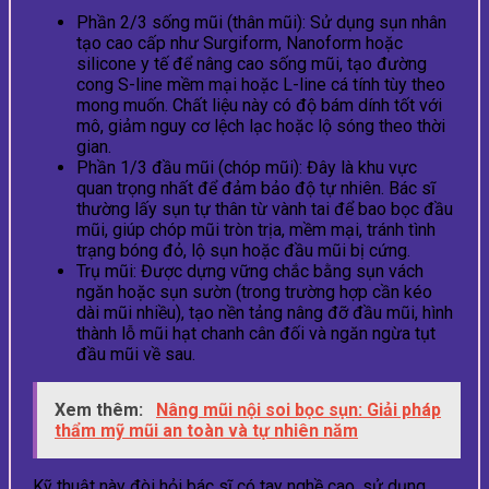
Phần 2/3 sống mũi (thân mũi): Sử dụng sụn nhân
tạo cao cấp như Surgiform, Nanoform hoặc
silicone y tế để nâng cao sống mũi, tạo đường
cong S-line mềm mại hoặc L-line cá tính tùy theo
mong muốn. Chất liệu này có độ bám dính tốt với
mô, giảm nguy cơ lệch lạc hoặc lộ sóng theo thời
gian.
Phần 1/3 đầu mũi (chóp mũi): Đây là khu vực
quan trọng nhất để đảm bảo độ tự nhiên. Bác sĩ
thường lấy sụn tự thân từ vành tai để bao bọc đầu
mũi, giúp chóp mũi tròn trịa, mềm mại, tránh tình
trạng bóng đỏ, lộ sụn hoặc đầu mũi bị cứng.
Trụ mũi: Được dựng vững chắc bằng sụn vách
ngăn hoặc sụn sườn (trong trường hợp cần kéo
dài mũi nhiều), tạo nền tảng nâng đỡ đầu mũi, hình
thành lỗ mũi hạt chanh cân đối và ngăn ngừa tụt
đầu mũi về sau.
Xem thêm:
Nâng mũi nội soi bọc sụn: Giải pháp
thẩm mỹ mũi an toàn và tự nhiên năm
Kỹ thuật này đòi hỏi bác sĩ có tay nghề cao, sử dụng