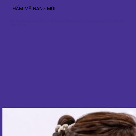
THẨM MỸ NÂNG MŨI
Nâng mũi tái cấu trúc – Giải pháp toàn diện cho dáng mũi chuẩn và
bền vững