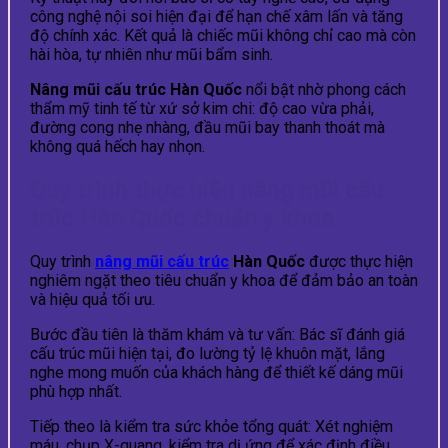
công nghệ nội soi hiện đại để hạn chế xâm lấn và tăng
độ chính xác. Kết quả là chiếc mũi không chỉ cao mà còn
hài hòa, tự nhiên như mũi bẩm sinh.
Nâng mũi cấu trúc Hàn Quốc
nổi bật nhờ phong cách
thẩm mỹ tinh tế từ xứ sở kim chi: độ cao vừa phải,
đường cong nhẹ nhàng, đầu mũi bay thanh thoát mà
không quá hếch hay nhọn.
Quy trình thực hiện nâng mũi cấu
trúc Hàn Quốc chuẩn y khoa
Quy trình
nâng mũi cấu trúc
Hàn Quốc
được thực hiện
nghiêm ngặt theo tiêu chuẩn y khoa để đảm bảo an toàn
và hiệu quả tối ưu.
Bước đầu tiên là thăm khám và tư vấn: Bác sĩ đánh giá
cấu trúc mũi hiện tại, đo lường tỷ lệ khuôn mặt, lắng
nghe mong muốn của khách hàng để thiết kế dáng mũi
phù hợp nhất.
Tiếp theo là kiểm tra sức khỏe tổng quát: Xét nghiệm
máu, chụp X-quang, kiểm tra dị ứng để xác định điều