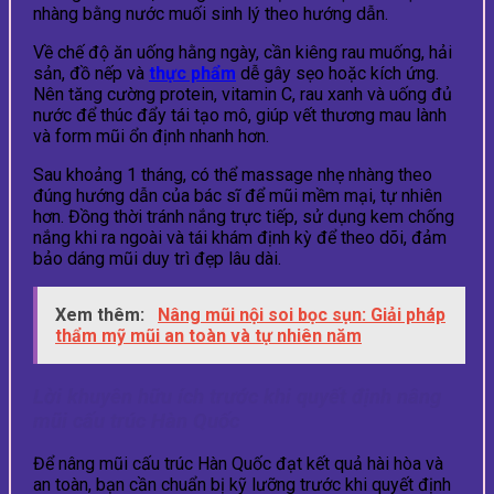
nhàng bằng nước muối sinh lý theo hướng dẫn.
Về chế độ ăn uống hằng ngày, cần kiêng rau muống, hải
sản, đồ nếp và
thực phẩm
dễ gây sẹo hoặc kích ứng.
Nên tăng cường protein, vitamin C, rau xanh và uống đủ
nước để thúc đẩy tái tạo mô, giúp vết thương mau lành
và form mũi ổn định nhanh hơn.
Sau khoảng 1 tháng, có thể massage nhẹ nhàng theo
đúng hướng dẫn của bác sĩ để mũi mềm mại, tự nhiên
hơn. Đồng thời tránh nắng trực tiếp, sử dụng kem chống
nắng khi ra ngoài và tái khám định kỳ để theo dõi, đảm
bảo dáng mũi duy trì đẹp lâu dài.
Xem thêm:
Nâng mũi nội soi bọc sụn: Giải pháp
thẩm mỹ mũi an toàn và tự nhiên năm
Lời khuyên hữu ích trước khi quyết định nâng
mũi cấu trúc Hàn Quốc
Để nâng mũi cấu trúc Hàn Quốc đạt kết quả hài hòa và
an toàn, bạn cần chuẩn bị kỹ lưỡng trước khi quyết định