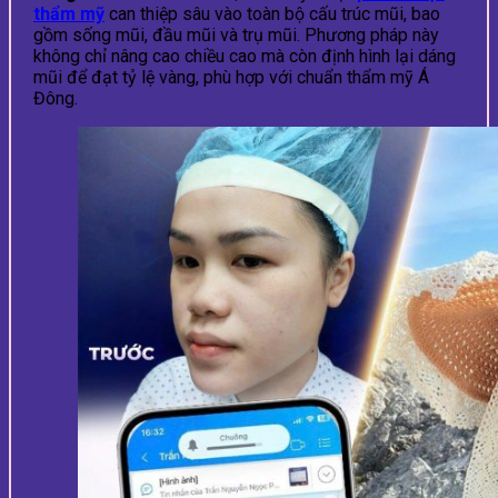
thẩm mỹ
can thiệp sâu vào toàn bộ cấu trúc mũi, bao
gồm sống mũi, đầu mũi và trụ mũi. Phương pháp này
không chỉ nâng cao chiều cao mà còn định hình lại dáng
mũi để đạt tỷ lệ vàng, phù hợp với chuẩn thẩm mỹ Á
Đông.