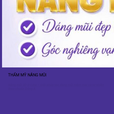
THẨM MỸ NÂNG MŨI
Nâng mũi 3D S-Line – Giải pháp tạo dáng mũi mềm mại và tự nhiên
theo chuẩn Đông Á