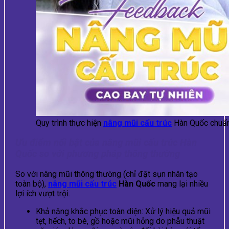
Quy trình thực hiện
nâng mũi cấu trúc
Hàn Quốc chuẩn
Ưu điểm nổi bật của nâng mũi cấu trúc Hàn
Quốc so với phương pháp thông thường
So với nâng mũi thông thường (chỉ đặt sụn nhân tạo
toàn bộ),
nâng mũi cấu trúc
Hàn Quốc
mang lại nhiều
lợi ích vượt trội.
Khả năng khắc phục toàn diện: Xử lý hiệu quả mũi
tẹt, hếch, to bè, gồ hoặc mũi hỏng do phẫu thuật