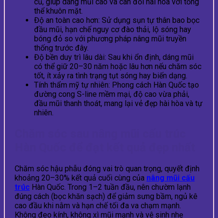
cũ, giúp dáng mũi cao và cân đối hài hòa với tổng
thể khuôn mặt.
Độ an toàn cao hơn: Sử dụng sụn tự thân bao bọc
đầu mũi, hạn chế nguy cơ đào thải, lộ sóng hay
bóng đỏ so với phương pháp nâng mũi truyền
thống trước đây.
Độ bền duy trì lâu dài: Sau khi ổn định, dáng mũi
có thể giữ 20–30 năm hoặc lâu hơn nếu chăm sóc
tốt, ít xảy ra tình trạng tụt sóng hay biến dạng.
Tính thẩm mỹ tự nhiên: Phong cách Hàn Quốc tạo
đường cong S-line mềm mại, độ cao vừa phải,
đầu mũi thanh thoát, mang lại vẻ đẹp hài hòa và tự
nhiên.
Chăm sóc sau nâng mũi cấu trúc
Hàn Quốc để đạt kết quả đẹp nhất
Chăm sóc hậu phẫu đóng vai trò quan trọng, quyết định
khoảng 20–30% kết quả cuối cùng của
nâng mũi cấu
trúc
Hàn Quốc. Trong 1–2 tuần đầu, nên chườm lạnh
đúng cách (bọc khăn sạch) để giảm sưng bầm, ngủ kê
cao đầu khi nằm và hạn chế tối đa va chạm mạnh.
Không đeo kính, không xì mũi mạnh và vệ sinh nhẹ