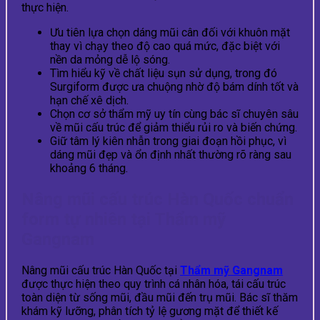
thực hiện.
Ưu tiên lựa chọn dáng mũi cân đối với khuôn mặt
thay vì chạy theo độ cao quá mức, đặc biệt với
nền da mỏng dễ lộ sóng.
Tìm hiểu kỹ về chất liệu sụn sử dụng, trong đó
Surgiform được ưa chuộng nhờ độ bám dính tốt và
hạn chế xê dịch.
Chọn cơ sở thẩm mỹ uy tín cùng bác sĩ chuyên sâu
về mũi cấu trúc để giảm thiểu rủi ro và biến chứng.
Giữ tâm lý kiên nhẫn trong giai đoạn hồi phục, vì
dáng mũi đẹp và ổn định nhất thường rõ ràng sau
khoảng 6 tháng.
Nâng mũi cấu trúc Hàn Quốc chuẩn
form tự nhiên tại Thẩm mỹ
Gangnam
Nâng mũi cấu trúc Hàn Quốc tại
Thẩm mỹ Gangnam
được thực hiện theo quy trình cá nhân hóa, tái cấu trúc
toàn diện từ sống mũi, đầu mũi đến trụ mũi. Bác sĩ thăm
khám kỹ lưỡng, phân tích tỷ lệ gương mặt để thiết kế