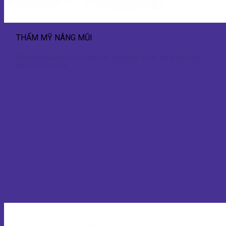
THẨM MỸ NÂNG MŨI
Nâng mũi cấu trúc công nghệ 3D: Giải pháp tái tạo dáng mũi toàn
diện và chính xác