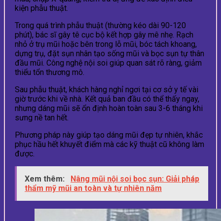
kiện phẫu thuật.
Trong quá trình phẫu thuật (thường kéo dài 90-120
phút), bác sĩ gây tê cục bộ kết hợp gây mê nhẹ. Rạch
nhỏ ở trụ mũi hoặc bên trong lỗ mũi, bóc tách khoang,
dựng trụ, đặt sụn nhân tạo sống mũi và bọc sụn tự thân
đầu mũi. Công nghệ nội soi giúp quan sát rõ ràng, giảm
thiểu tổn thương mô.
Sau phẫu thuật, khách hàng nghỉ ngơi tại cơ sở y tế vài
giờ trước khi về nhà. Kết quả ban đầu có thể thấy ngay,
nhưng dáng mũi sẽ ổn định hoàn toàn sau 3-6 tháng khi
sưng nề tan hết.
Phương pháp này giúp tạo dáng mũi đẹp tự nhiên, khắc
phục hầu hết khuyết điểm mà các kỹ thuật cũ không làm
được.
Xem thêm:
Nâng mũi nội soi bọc sụn: Giải pháp
thẩm mỹ mũi an toàn và tự nhiên năm