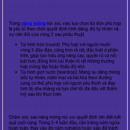
Các loại túi độn phổ biến trong nâng mông nội
soi
Trong
nâng mông
nội soi, việc lựa chọn túi độn phù hợp
là yếu tố then chốt quyết định hình dáng, độ tự nhiên và
sự cân đối của vòng 3 sau phẫu thuật.
Túi hình tròn (round): Phù hợp với người muốn
vòng 3 đầy đặn, căng tròn rõ rệt, đặc biệt ở phần
trên, giúp tạo hiệu ứng nâng cao, quyến rũ và nổi
bật hơn, đồng thời cải thiện rõ rệt những trường
hợp mông lép hoặc thiếu độ nhô.
Túi hình giọt nước (teardrop): Mang lại dáng mông
dốc tự nhiên, mềm mại và hài hòa theo đường
cong cơ thể, phù hợp với người yêu thích vẻ đẹp
tinh tế, nhẹ nhàng và hạn chế tối đa dấu vết thẩm
mỹ sau khi thực hiện.
Hậu phẫu và chăm sóc sau nâng mông nội soi
Chăm sóc sau nâng mông nội soi quyết định lớn đến kết
quả cuối cùng. Trong 2-4 tuần đầu, cần kiêng nằm ngửa
hoàn toàn, thay vào đó nằm nghiêng hoặc sấp để tránh