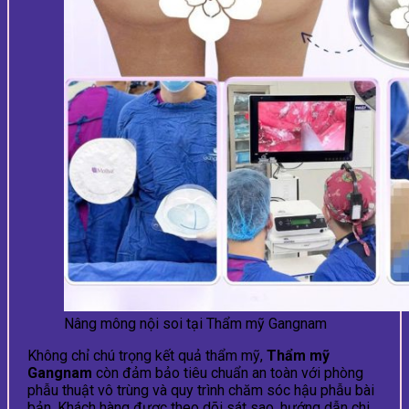
Nâng mông nội soi tại Thẩm mỹ Gangnam
Không chỉ chú trọng kết quả thẩm mỹ,
Thẩm mỹ
Gangnam
còn đảm bảo tiêu chuẩn an toàn với phòng
phẫu thuật vô trùng và quy trình chăm sóc hậu phẫu bài
bản. Khách hàng được theo dõi sát sao, hướng dẫn chi