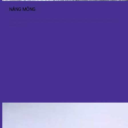
NÂNG MÔNG
Nâng mông 3D nội soi: Giải pháp thẩm mỹ hiện đại cải thiện vòng 3
chuẩn tỷ lệ