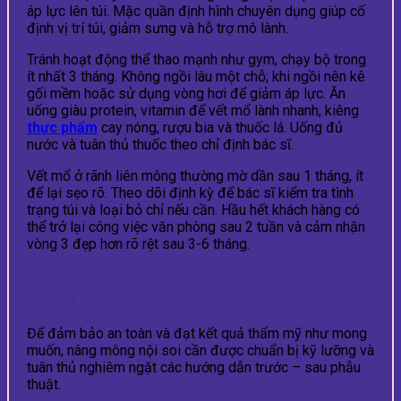
áp lực lên túi. Mặc quần định hình chuyên dụng giúp cố
định vị trí túi, giảm sưng và hỗ trợ mô lành.
Tránh hoạt động thể thao mạnh như gym, chạy bộ trong
ít nhất 3 tháng. Không ngồi lâu một chỗ; khi ngồi nên kê
gối mềm hoặc sử dụng vòng hơi để giảm áp lực. Ăn
uống giàu protein, vitamin để vết mổ lành nhanh, kiêng
thực phẩm
cay nóng, rượu bia và thuốc lá. Uống đủ
nước và tuân thủ thuốc theo chỉ định bác sĩ.
Vết mổ ở rãnh liên mông thường mờ dần sau 1 tháng, ít
để lại sẹo rõ. Theo dõi định kỳ để bác sĩ kiểm tra tình
trạng túi và loại bỏ chỉ nếu cần. Hầu hết khách hàng có
thể trở lại công việc văn phòng sau 2 tuần và cảm nhận
vòng 3 đẹp hơn rõ rệt sau 3-6 tháng.
Lưu ý quan trọng trước và sau khi nâng mông
nội soi
Để đảm bảo an toàn và đạt kết quả thẩm mỹ như mong
muốn, nâng mông nội soi cần được chuẩn bị kỹ lưỡng và
tuân thủ nghiêm ngặt các hướng dẫn trước – sau phẫu
thuật.