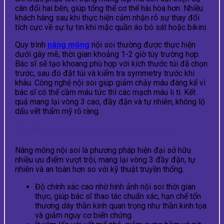
cân đối hai bên, giúp tổng thể cơ thể hài hòa hơn. Nhiều
khách hàng sau khi thực hiện cảm nhận rõ sự thay đổi
tích cực về sự tự tin khi mặc quần áo bó sát hoặc bikini.
Quy trình
nâng mông
nội soi thường được thực hiện
dưới gây mê, thời gian khoảng 1-2 giờ tùy trường hợp.
Bác sĩ sẽ tạo khoang phù hợp với kích thước túi đã chọn
trước, sau đó đặt túi và kiểm tra symmetry trước khi
khâu. Công nghệ nội soi giúp giảm chảy máu đáng kể vì
bác sĩ có thể cầm máu tức thì các mạch máu li ti. Kết
quả mang lại vòng 3 cao, đầy đặn và tự nhiên, không lộ
dấu vết thẩm mỹ rõ ràng.
Ưu điểm nổi bật của nâng mông nội soi
Nâng mông nội soi là phương pháp hiện đại sở hữu
nhiều ưu điểm vượt trội, mang lại vòng 3 đầy đặn, tự
nhiên và an toàn hơn so với kỹ thuật truyền thống.
Độ chính xác cao nhờ hình ảnh nội soi thời gian
thực, giúp bác sĩ thao tác chuẩn xác, hạn chế tổn
thương dây thần kinh quan trọng như thần kinh tọa
và giảm nguy cơ biến chứng.