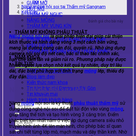
soi
GIẢM MỠ
Nâng mông nội soi tại Thẩm mỹ Gangnam
HÚT MỠ
Kết luận
THẨM MỸ NGỰC
NÂNG MÔNG
Đánh giá cho bài này
THẨM MỸ VÙNG KÍN
THẨM MỸ KHÔNG PHẪU THUẬT
Nâng mông nội soi
là giải pháp hiện đại giúp cải thiện
PHUN XĂM – ĐIÊU KHẮC CHÂN MÀY
kích thước và hình dáng vòng 3 một cách bền vững,
ĐIỀU TRỊ DA
mang lại đường cong cân đối, quyến rũ. Nhờ ứng dụng
THẨM MỸ KHÔNG PHẪU THUẬT KHÁC
camera nội soi độ nét cao, bác sĩ thao tác chính xác,
NAM KHOA
hạn chế xâm lấn và giảm rủi ro. Phương pháp này được
TIN TỨC
nhiều người lựa chọn nhờ kết quả tự nhiên, duy trì lâu
dài, đặc biệt phù hợp với tình trạng
mông
lép, thiếu độ
THƯ VIỆN SỨC KHỎE
đầy đặn.
Blog làm đẹp
Kiến thức nam khoa
Tin tức báo chí Gangnam Sài Gòn
Nâng mông nội soi là gì
Tin khuyến mãi
Hành trình khách hàng
Nâng
mông
nội soi là kỹ thuật
phẫu thuật thẩm mỹ
sử
dụng công nghệ nội soi để đặt túi độn vào vùng
mông
,
giúp tăng thể tích và tạo hình vòng 3 căng tròn. Điểm
khác biệt lớn nhất nằm ở việc áp dụng camera siêu nhỏ
truyền hình ảnh 4K lên màn hình, cho phép bác sĩ quan
sát chi tiết từng lớp mô, mạch máu và dây thần kinh. Nhờ