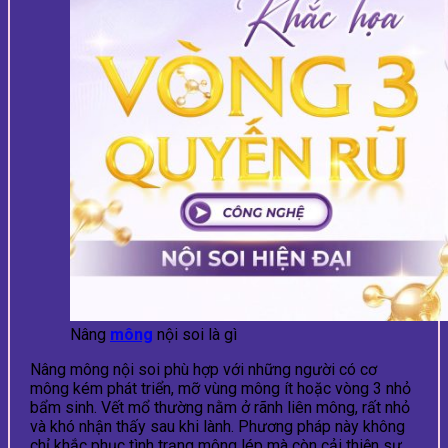
Nâng
mông
nội soi là gì
Nâng mông nội soi phù hợp với những người có cơ
mông kém phát triển, mỡ vùng mông ít hoặc vòng 3 nhỏ
bẩm sinh. Vết mổ thường nằm ở rãnh liên mông, rất nhỏ
và khó nhận thấy sau khi lành. Phương pháp này không
chỉ khắc phục tình trạng mông lép mà còn cải thiện sự