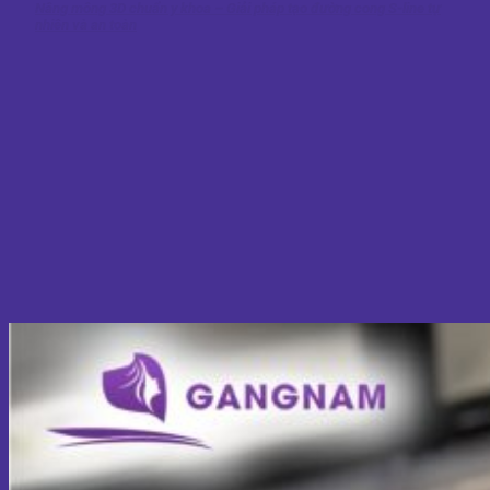
Nâng mông 3D chuẩn y khoa – Giải pháp tạo đường cong S-line tự
nhiên và an toàn