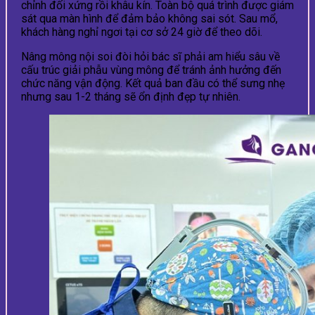
chỉnh đối xứng rồi khâu kín. Toàn bộ quá trình được giám
sát qua màn hình để đảm bảo không sai sót. Sau mổ,
khách hàng nghỉ ngơi tại cơ sở 24 giờ để theo dõi.
Nâng mông nội soi đòi hỏi bác sĩ phải am hiểu sâu về
cấu trúc giải phẫu vùng mông để tránh ảnh hưởng đến
chức năng vận động. Kết quả ban đầu có thể sưng nhẹ
nhưng sau 1-2 tháng sẽ ổn định đẹp tự nhiên.