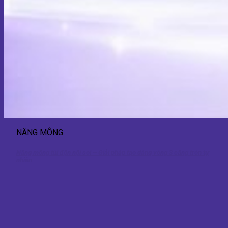
NÂNG MÔNG
Nâng mông túi độn nội soi – Giải pháp tạo dáng vòng 3 căng tròn tự
nhiên