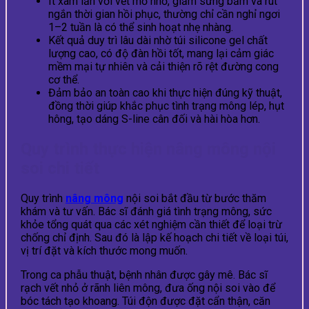
Ít xâm lấn với vết mổ nhỏ, giảm sưng bầm và rút
ngắn thời gian hồi phục, thường chỉ cần nghỉ ngơi
1–2 tuần là có thể sinh hoạt nhẹ nhàng.
Kết quả duy trì lâu dài nhờ túi silicone gel chất
lượng cao, có độ đàn hồi tốt, mang lại cảm giác
mềm mại tự nhiên và cải thiện rõ rệt đường cong
cơ thể.
Đảm bảo an toàn cao khi thực hiện đúng kỹ thuật,
đồng thời giúp khắc phục tình trạng mông lép, hụt
hông, tạo dáng S-line cân đối và hài hòa hơn.
Quy trình thực hiện nâng mông nội
soi chi tiết
Quy trình
nâng mông
nội soi bắt đầu từ bước thăm
khám và tư vấn. Bác sĩ đánh giá tình trạng mông, sức
khỏe tổng quát qua các xét nghiệm cần thiết để loại trừ
chống chỉ định. Sau đó là lập kế hoạch chi tiết về loại túi,
vị trí đặt và kích thước mong muốn.
Trong ca phẫu thuật, bệnh nhân được gây mê. Bác sĩ
rạch vết nhỏ ở rãnh liên mông, đưa ống nội soi vào để
bóc tách tạo khoang. Túi độn được đặt cẩn thận, căn