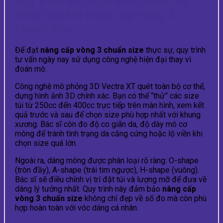
Quy trình xác định size chuẩn cá
nhân hóa khi nâng cấp vòng 3
chuẩn size
Để đạt
nâng cấp vòng 3 chuẩn size
thực sự, quy trình
tư vấn ngày nay sử dụng công nghệ hiện đại thay vì
đoán mò.
Công nghệ mô phỏng 3D Vectra XT quét toàn bộ cơ thể,
dựng hình ảnh 3D chính xác. Bạn có thể “thử” các size
túi từ 250cc đến 400cc trực tiếp trên màn hình, xem kết
quả trước và sau để chọn size phù hợp nhất với khung
xương. Bác sĩ còn đo độ co giãn da, độ dày mô cơ
mông để tránh tình trạng da căng cứng hoặc lộ viền khi
chọn size quá lớn.
Ngoài ra, dáng mông được phân loại rõ ràng: O-shape
(tròn đầy), A-shape (trái tim ngược), H-shape (vuông).
Bác sĩ sẽ điều chỉnh vị trí đặt túi và lượng mỡ để đưa về
dáng lý tưởng nhất. Quy trình này đảm bảo
nâng cấp
vòng 3 chuẩn size
không chỉ đẹp về số đo mà còn phù
hợp hoàn toàn với vóc dáng cá nhân.