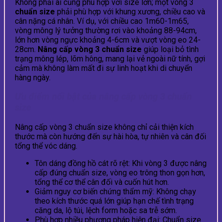
Không phải ai cũng phù hợp với size lớn; một vòng 3
chuẩn size
phải phù hợp với khung xương, chiều cao và
cân nặng cá nhân. Ví dụ, với chiều cao 1m60-1m65,
vòng mông lý tưởng thường rơi vào khoảng 88-94cm,
lớn hơn vòng ngực khoảng 4-6cm và vượt vòng eo 24-
28cm.
Nâng cấp vòng 3 chuẩn size
giúp loại bỏ tình
trạng mông lép, lõm hông, mang lại vẻ ngoài nữ tính, gợi
cảm mà không làm mất đi sự linh hoạt khi di chuyển
hàng ngày.
Ưu điểm nổi bật của nâng cấp vòng 3 chuẩn
size
Nâng cấp vòng 3 chuẩn size không chỉ cải thiện kích
thước mà còn hướng đến sự hài hòa, tự nhiên và cân đối
tổng thể vóc dáng.
Tôn dáng đồng hồ cát rõ rệt: Khi vòng 3 được nâng
cấp đúng chuẩn size, vòng eo trông thon gọn hơn,
tổng thể cơ thể cân đối và cuốn hút hơn.
Giảm nguy cơ biến chứng thẩm mỹ: Không chạy
theo kích thước quá lớn giúp hạn chế tình trạng
căng da, lộ túi, lệch form hoặc sa trễ sớm.
Phù hợp nhiều phương pháp hiện đại: Chuẩn size