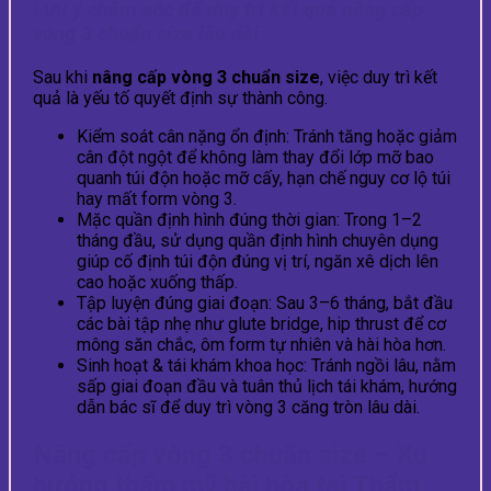
Lưu ý chăm sóc để duy trì kết quả nâng cấp
vòng 3 chuẩn size lâu dài
Sau khi
nâng cấp vòng 3 chuẩn size
, việc duy trì kết
quả là yếu tố quyết định sự thành công.
Kiểm soát cân nặng ổn định: Tránh tăng hoặc giảm
cân đột ngột để không làm thay đổi lớp mỡ bao
quanh túi độn hoặc mỡ cấy, hạn chế nguy cơ lộ túi
hay mất form vòng 3.
Mặc quần định hình đúng thời gian: Trong 1–2
tháng đầu, sử dụng quần định hình chuyên dụng
giúp cố định túi độn đúng vị trí, ngăn xê dịch lên
cao hoặc xuống thấp.
Tập luyện đúng giai đoạn: Sau 3–6 tháng, bắt đầu
các bài tập nhẹ như glute bridge, hip thrust để cơ
mông săn chắc, ôm form tự nhiên và hài hòa hơn.
Sinh hoạt & tái khám khoa học: Tránh ngồi lâu, nằm
sấp giai đoạn đầu và tuân thủ lịch tái khám, hướng
dẫn bác sĩ để duy trì vòng 3 căng tròn lâu dài.
Nâng cấp vòng 3 chuẩn size – Xu
hướng thẩm mỹ hài hòa tại Thẩm