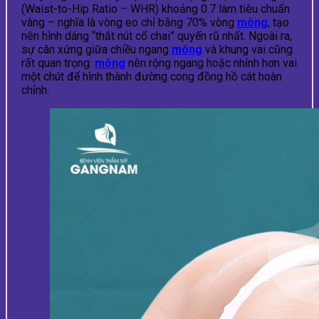
(Waist-to-Hip Ratio – WHR) khoảng 0.7 làm tiêu chuẩn
vàng – nghĩa là vòng eo chỉ bằng 70% vòng
mông
, tạo
nên hình dáng “thắt nút cổ chai” quyến rũ nhất. Ngoài ra,
sự cân xứng giữa chiều ngang
mông
và khung vai cũng
rất quan trọng:
mông
nên rộng ngang hoặc nhỉnh hơn vai
một chút để hình thành đường cong đồng hồ cát hoàn
chỉnh.