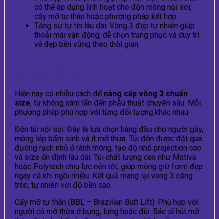
có thể áp dụng linh hoạt cho độn mông nội soi,
cấy mỡ tự thân hoặc phương pháp kết hợp.
Tăng sự tự tin lâu dài: Vòng 3 đẹp tự nhiên giúp
thoải mái vận động, dễ chọn trang phục và duy trì
vẻ đẹp bền vững theo thời gian.
Các phương pháp nâng cấp vòng 3 chuẩn size
phổ biến hiện nay
Hiện nay có nhiều cách để
nâng cấp vòng 3 chuẩn
size
, từ không xâm lấn đến phẫu thuật chuyên sâu. Mỗi
phương pháp phù hợp với từng đối tượng khác nhau.
Độn túi nội soi: Đây là lựa chọn hàng đầu cho người gầy,
mông lép bẩm sinh và ít mỡ thừa. Túi độn được đặt qua
đường rạch nhỏ ở rãnh mông, tạo độ nhô projection cao
và size ổn định lâu dài. Túi chất lượng cao như Motiva
hoặc Polytech chịu lực nén tốt, giúp mông giữ form đẹp
ngay cả khi ngồi nhiều. Kết quả mang lại vòng 3 căng
tròn, tự nhiên với độ bền cao.
Cấy mỡ tự thân (BBL – Brazilian Butt Lift): Phù hợp với
người có mỡ thừa ở bụng, lưng hoặc đùi. Bác sĩ hút mỡ