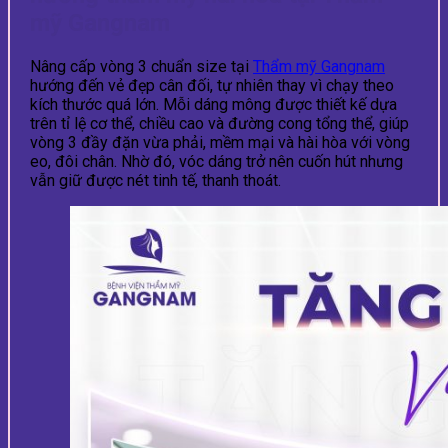
mỹ Gangnam
Nâng cấp vòng 3 chuẩn size tại
Thẩm mỹ Gangnam
hướng đến vẻ đẹp cân đối, tự nhiên thay vì chạy theo
kích thước quá lớn. Mỗi dáng mông được thiết kế dựa
trên tỉ lệ cơ thể, chiều cao và đường cong tổng thể, giúp
vòng 3 đầy đặn vừa phải, mềm mại và hài hòa với vòng
eo, đôi chân. Nhờ đó, vóc dáng trở nên cuốn hút nhưng
vẫn giữ được nét tinh tế, thanh thoát.