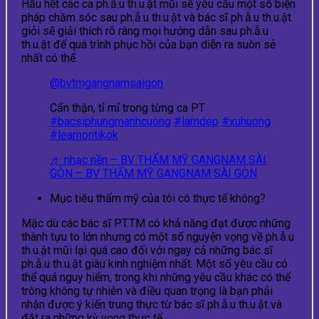
Hầu hết các ca ph.ẫ.u th.u.ật mũi sẽ yêu cầu một số biện
pháp chăm sóc sau ph.ẫ.u th.u.ật và bác sĩ ph.ẫ.u th.u.ật
giỏi sẽ giải thích rõ ràng mọi hướng dẫn sau ph.ẫ.u
th.u.ật để quá trình phục hồi của bạn diễn ra suôn sẻ
nhất có thể.
@bvtmgangnamsaigon
Cẩn thận, tỉ mỉ trong từng ca PT
#bacsiphungmanhcuong
#lamdep
#xuhuong
#learnontikok
♬ nhạc nền – BV THẨM MỸ GANGNAM SÀI
GÒN – BV THẨM MỸ GANGNAM SÀI GÒN
Mục tiêu thẩm mỹ của tôi có thực tế không?
Mặc dù các bác sĩ PT.TM có khả năng đạt được những
thành tựu to lớn nhưng có một số nguyện vọng về ph.ẫ.u
th.u.ật mũi lại quá cao đối với ngay cả những bác sĩ
ph.ẫ.u th.u.ật giàu kinh nghiệm nhất. Một số yêu cầu có
thể quá nguy hiểm, trong khi những yêu cầu khác có thể
trông không tự nhiên và điều quan trọng là bạn phải
nhận được ý kiến ​​trung thực từ bác sĩ ph.ẫ.u th.u.ật và
đặt ra những kỳ vọng thực tế.