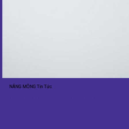
NÂNG MÔNG Tin Tức
Tạo hình mông – Bí quyết sở hữu vòng 3 căng tròn, quyến rũ