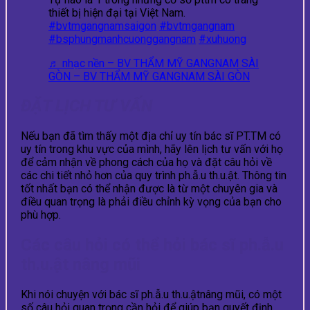
thiết bị hiện đại tại Việt Nam.
#bvtmgangnamsaigon
#bvtmgangnam
#bsphungmanhcuonggangnam
#xuhuong
♬ nhạc nền – BV THẨM MỸ GANGNAM SÀI
GÒN – BV THẨM MỸ GANGNAM SÀI GÒN
ĐẶT LỊCH TƯ VẤN
Nếu bạn đã tìm thấy một địa chỉ uy tín bác sĩ PT.TM có
uy tín trong khu vực của mình, hãy lên lịch tư vấn với họ
để cảm nhận về phong cách của họ và đặt câu hỏi về
các chi tiết nhỏ hơn của quy trình ph.ẫ.u th.u.ật. Thông tin
tốt nhất bạn có thể nhận được là từ một chuyên gia và
điều quan trọng là phải điều chỉnh kỳ vọng của bạn cho
phù hợp.
Các câu hỏi có thể hỏi bác sĩ ph.ẫ.u
th.u.ật nâng mũi
Khi nói chuyện với bác sĩ ph.ẫ.u th.u.ậtnâng mũi, có một
số câu hỏi quan trọng cần hỏi để giúp bạn quyết định