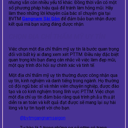
nhưng vẫn còn nhiều yếu tố khác. Đồng thời vẫn có một
số phương pháp hiệu quả để tránh làm hỏng mũi. Hãy
làm theo những lời khuyên của bác sĩ chuyên gia tại
BVTM
Gangnam Sài Gòn
để đảm bảo bạn nhận được
kết quả mà bạn xứng đáng được nhận.
CHỌN ĐỊA CHỈ THẨM MỸ UY TÍN
Việc chọn một địa chỉ thẩm mỹ uy tín là bước quan trọng
đối với bất kỳ ai đang xem xét PT.TM. Điều này đặc biệt
quan trọng khi bạn đang cân nhắc về việc làm đẹp mũi,
một quy trình đòi hỏi sự chính xác và tinh tế.
Một địa chỉ thẩm mỹ uy tín thường được công nhận qua
uy tín, kinh nghiệm và danh tiếng trong ngành. Họ thường
có đội ngũ bác sĩ và nhân viên chuyên nghiệp, được đào
tạo và có kinh nghiệm trong lĩnh vực PT.TM. Việc chọn
một địa chỉ uy tín đảm bảo rằng quá trình ph.ẫ.u th.u.ật
diễn ra an toàn và kết quả đạt được sẽ mang lại sự hài
lòng và tự tin tuyệt vời cho bạn.
@bvtmgangnamsaigon
Tự hào là 1 trong những cơ sở pttm có trang