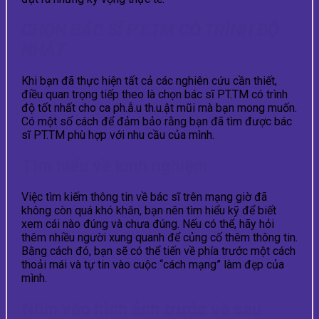
CHỌN BÁC SĨ PT.TM CÓ TRÌNH ĐỘ
NHẤT
Khi bạn đã thực hiện tất cả các nghiên cứu cần thiết,
điều quan trọng tiếp theo là chọn bác sĩ PT.TM có trình
độ tốt nhất cho ca ph.ẫ.u th.u.ật mũi mà bạn mong muốn.
Có một số cách để đảm bảo rằng bạn đã tìm được bác
sĩ PT.TM phù hợp với nhu cầu của mình.
Tìm hiểu về kinh nghiệm
Việc tìm kiếm thông tin về bác sĩ trên mạng giờ đã
không còn quá khó khăn, bạn nên tìm hiểu kỹ để biết
xem cái nào đúng và chưa đúng. Nếu có thể, hãy hỏi
thêm nhiều người xung quanh để củng cố thêm thông tin.
Bằng cách đó, bạn sẽ có thể tiến về phía trước một cách
thoải mái và tự tin vào cuộc “cách mạng” làm đẹp của
mình.
Nhìn vào hình ảnh trước và sau