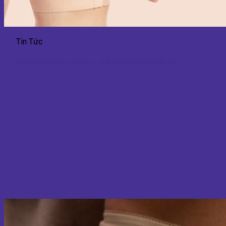
Tin Tức
Nâng ngực 6D hạn chế sẹo – Giải pháp thẩm mỹ hiện đại