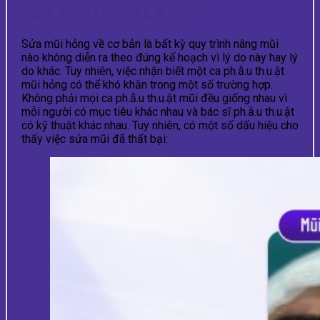
SỬA MŨI HỎNG LÀ GÌ?
Sửa mũi hỏng về cơ bản là bất kỳ quy trình nâng mũi
nào không diễn ra theo đúng kế hoạch vì lý do này hay lý
do khác. Tuy nhiên, việc nhận biết một ca ph.ẫ.u th.u.ật
mũi hỏng có thể khó khăn trong một số trường hợp.
Không phải mọi ca ph.ẫ.u th.u.ật mũi đều giống nhau vì
mỗi người có mục tiêu khác nhau và bác sĩ ph.ẫ.u th.u.ật
có kỹ thuật khác nhau. Tuy nhiên, có một số dấu hiệu cho
thấy việc sửa mũi đã thất bại: