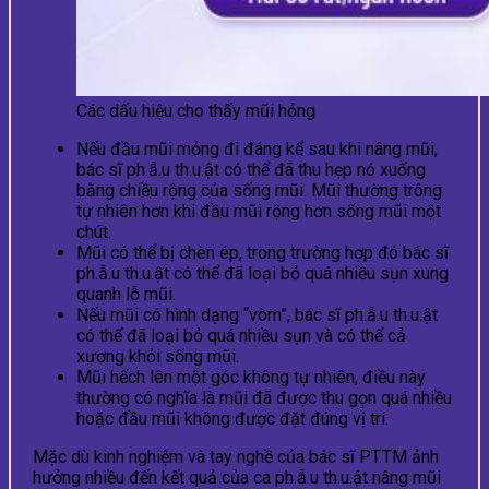
Các dấu hiệu cho thấy mũi hỏng
Nếu đầu mũi mỏng đi đáng kể sau khi nâng mũi,
bác sĩ ph.ẫ.u th.u.ật có thể đã thu hẹp nó xuống
bằng chiều rộng của sống mũi. Mũi thường trông
tự nhiên hơn khi đầu mũi rộng hơn sống mũi một
chút.
Mũi có thể bị chèn ép, trong trường hợp đó bác sĩ
ph.ẫ.u th.u.ật có thể đã loại bỏ quá nhiều sụn xung
quanh lỗ mũi.
Nếu mũi có hình dạng “vòm”, bác sĩ ph.ẫ.u th.u.ật
có thể đã loại bỏ quá nhiều sụn và có thể cả
xương khỏi sống mũi.
Mũi hếch lên một góc không tự nhiên, điều này
thường có nghĩa là mũi đã được thu gọn quá nhiều
hoặc đầu mũi không được đặt đúng vị trí.
Mặc dù kinh nghiệm và tay nghề của bác sĩ PT.TM ảnh
hưởng nhiều đến kết quả của ca ph.ẫ.u th.u.ật nâng mũi