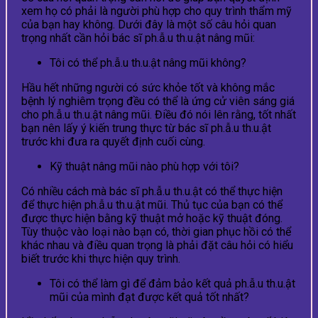
xem họ có phải là người phù hợp cho quy trình thẩm mỹ
của bạn hay không. Dưới đây là một số câu hỏi quan
trọng nhất cần hỏi bác sĩ ph.ẫ.u th.u.ật nâng mũi:
Tôi có thể ph.ẫ.u th.u.ật nâng mũi không?
Hầu hết những người có sức khỏe tốt và không mắc
bệnh lý nghiêm trọng đều có thể là ứng cử viên sáng giá
cho ph.ẫ.u th.u.ật nâng mũi. Điều đó nói lên rằng, tốt nhất
bạn nên lấy ý kiến ​​trung thực từ bác sĩ ph.ẫ.u th.u.ật
trước khi đưa ra quyết định cuối cùng.
Kỹ thuật nâng mũi nào phù hợp với tôi?
Có nhiều cách mà bác sĩ ph.ẫ.u th.u.ật có thể thực hiện
để thực hiện ph.ẫ.u th.u.ật mũi. Thủ tục của bạn có thể
được thực hiện bằng kỹ thuật mở hoặc kỹ thuật đóng.
Tùy thuộc vào loại nào bạn có, thời gian phục hồi có thể
khác nhau và điều quan trọng là phải đặt câu hỏi có hiểu
biết trước khi thực hiện quy trình.
Tôi có thể làm gì để đảm bảo kết quả ph.ẫ.u th.u.ật
mũi của mình đạt được kết quả tốt nhất?