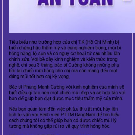
Tiêu biểu như trường hợp của chị T.K (Hồ Chí Minh) bị
biến chứng hậu thẩm mỹ vô cùng nghiêm trọng, mũi bị
hỏng nặng, lộ sụn và có nguy cơ hoại tử sau nhiều lần
chỉnh sửa. Với bề dày kinh nghiệm và kiến thức trong
nghề, chỉ sau 3 tháng, bác sĩ Cường không những phụ
hồi lại chiếc mũi hỏng cho chị mà còn mang đến một
dáng mũi tốt hơn chị kỳ vọng.
Bác sĩ Phùng Mạnh Cường với kinh nghiệm của mình sẽ
biết điều gì tạo nên một chiếc mũi đẹp và sẽ hợp tác với
bạn để giúp bạn đạt được mục tiêu thẩm mỹ của mình.
Nếu bạn quan tâm đến việc ph.ẫ.u th.u.ật mũi, hãy lên
lịch tư vấn với Bệnh viện PT.TM GangNam để tìm hiểu
cách chúng tôi có thể giúp bạn có được chiếc mũi lý
tưởng mà không gặp rủi ro về quy trình hỏng hóc.