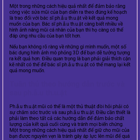
Một trong những cách hiệu quả nhất để đảm bảo rằng
công việc sửa mũi của bạn diễn ra theo đúng kế hoạch
là trao đổi với bác sĩ ph.ẫ.u th.u.ật về kết quả mong
muốn của bạn. Bác sĩ ph.ẫ.u th.u.ật càng biết nhiều về
hình ảnh nâng mũi cá nhân của bạn thì họ càng có thể
đáp ứng nhu cầu của bạn tốt hơn.
Nếu bạn không rõ ràng về những gì mình muốn, một số
bác dựng hình ảnh mô phỏng 3D để bạn dễ tưởng tượng
ra kết quả hơn. Điều quan trọng là bạn phải giải thích cặn
kẽ nhất có thể để bác sĩ ph.ẫ.u th.u.ật có thể mang lại kết
quả mong muốn.
Tuân thủ theo hướng dẫn trước và
sau ph.ẫ.u th.u.ật
Ph.ẫ.u th.u.ật mũi có thể là một thủ thuật đòi hỏi phải có
sự chăm sóc trước và sau ph.ẫ.u th.u.ật. Điều cần thiết là
phải làm theo tất cả các hướng dẫn để đảm bảo chất
lượng của kết quả cuối cùng và tránh mọi biến chứng.
Một trong những cách hiệu quả nhất để giữ cho mũi của
bạn được nguyên vẹn là tránh gây áp lực lên mũi để quá