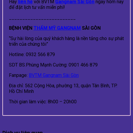
Hãy
liên hệ
với BVTM
Gangnam Sài Gòn
ngay hôm nay
để đặt lịch tư vấn miễn phí!
_________________________
BỆNH VIỆN
THẨM MỸ GANGNAM
SÀI GÒN
“Sự hài lòng của quý khách hàng là nền tảng cho sự phát
triển của chúng tôi”
Hotline: 0932 566 879
SDT BS.Phùng Mạnh Cường: 0901 466 879
Fanpage:
BVTM Gangnam Sài Gòn
Địa chỉ: 562 Cộng Hòa, phường 13, quận Tân Bình, TP.
Hồ Chí Minh
Thời gian làm việc: 8h00 – 20h00
Dịch vụ liên quan