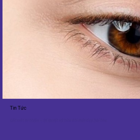
Tin Tức
Cắt mắt tự nhiên – Bí quyết sở hữu đôi mắt đẹp hài hòa