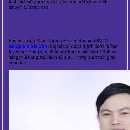
trình lành vết thương và ngăn ngừa bất kỳ sự dịch
chuyển cấu trúc nào.
NẾU BẠN LÀ NẠN NHÂN CỦA SỬA
MŨI HỎNG, ĐỪNG LO!
Bác sĩ Phùng Mạnh Cường – Giám đốc của BVTM
Gangnam Sài Gòn
là vị bác sĩ được mệnh danh là “bàn
tay vàng” trong làng thẩm mỹ khi tái sinh hơn 1.000 ca
nâng mũi hỏng, mũi lệch, lộ sụn,… trong suốt thời gian
công tác.