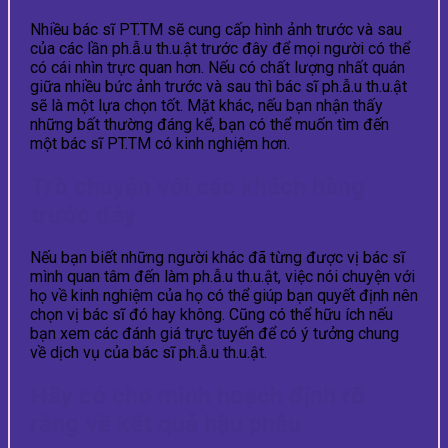
Nhiều bác sĩ PT.TM sẽ cung cấp hình ảnh trước và sau
của các lần ph.ẫ.u th.u.ật trước đây để mọi người có thể
có cái nhìn trực quan hơn. Nếu có chất lượng nhất quán
giữa nhiều bức ảnh trước và sau thì bác sĩ ph.ẫ.u th.u.ật
sẽ là một lựa chọn tốt. Mặt khác, nếu bạn nhận thấy
những bất thường đáng kể, bạn có thể muốn tìm đến
một bác sĩ PT.TM có kinh nghiệm hơn.
Trò chuyện với các khách hàng
trước đây
Nếu bạn biết những người khác đã từng được vị bác sĩ
mình quan tâm đến làm ph.ẫ.u th.u.ật, việc nói chuyện với
họ về kinh nghiệm của họ có thể giúp bạn quyết định nên
chọn vị bác sĩ đó hay không. Cũng có thể hữu ích nếu
bạn xem các đánh giá trực tuyến để có ý tưởng chung
về dịch vụ của bác sĩ ph.ẫ.u th.u.ật.
Hãy có cho mình hoạch định rõ
ràng về kết quả hậu phẫu