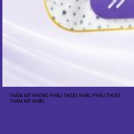
THẨM MỸ KHÔNG PHẪU THUẬT KHÁC PHẪU THUẬT
THẨM MỸ KHÁC
Căng Da Mặt Ở Đâu Uy Tín? Địa Chỉ Trẻ Hóa Được Nhiều Người
Quan Tâm