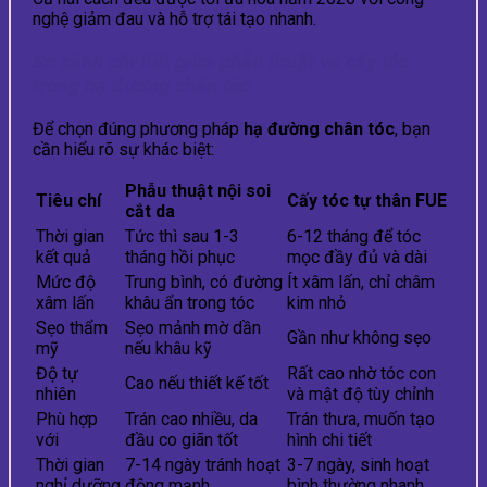
nghệ giảm đau và hỗ trợ tái tạo nhanh.
So sánh chi tiết giữa phẫu thuật và cấy tóc
trong hạ đường chân tóc
Để chọn đúng phương pháp
hạ đường chân tóc
, bạn
cần hiểu rõ sự khác biệt:
Phẫu thuật nội soi
Tiêu chí
Cấy tóc tự thân FUE
cắt da
Thời gian
Tức thì sau 1-3
6-12 tháng để tóc
kết quả
tháng hồi phục
mọc đầy đủ và dài
Mức độ
Trung bình, có đường
Ít xâm lấn, chỉ châm
xâm lấn
khâu ẩn trong tóc
kim nhỏ
Sẹo thẩm
Sẹo mảnh mờ dần
Gần như không sẹo
mỹ
nếu khâu kỹ
Độ tự
Rất cao nhờ tóc con
Cao nếu thiết kế tốt
nhiên
và mật độ tùy chỉnh
Phù hợp
Trán cao nhiều, da
Trán thưa, muốn tạo
với
đầu co giãn tốt
hình chi tiết
Thời gian
7-14 ngày tránh hoạt
3-7 ngày, sinh hoạt
nghỉ dưỡng
động mạnh
bình thường nhanh