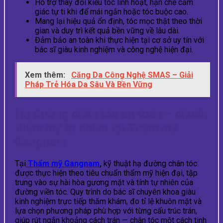
Hỗ trợ thay đổi kiểu tóc linh hoạt, hạn chế cảm
giác tự ti khi để mái ngắn hoặc tóc buộc cao.
Mang lại hiệu quả ổn định, tóc mọc thật theo thời
gian và duy trì kết quả bền vững về lâu dài.
Đảm bảo an toàn khi thực hiện tại cơ sở uy tín với
bác sĩ giàu kinh nghiệm và công nghệ hiện đại.
Xem thêm:
Căng Da Công Nghệ SMAS – Giải
Pháp Trẻ Hóa Da Sâu Và Bền Vững
Hạ đường chân tóc an toàn – chuẩn
thẩm mỹ tự nhiên tại Thẩm mỹ
Gangnam
Tại
Thẩm mỹ Gangnam
,
kỹ thuật hạ đường chân tóc
được thực hiện theo tiêu chuẩn thẩm mỹ hiện đại, tập
trung vào sự hài hòa gương mặt và tính tự nhiên của
đường viền tóc. Quy trình do bác sĩ chuyên khoa giàu
kinh nghiệm trực tiếp thăm khám, đo tỉ lệ khuôn mặt và
lựa chọn phương pháp phù hợp với từng cấu trúc trán,
giúp rút ngắn khoảng cách trán — chân tóc một cách tinh