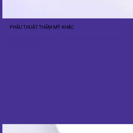
PHẪU THUẬT THẨM MỸ KHÁC
Nội soi 4K trẻ hóa khuôn mặt – Giải pháp chính xác và ít xâm lấn
cho làn da lão hóa