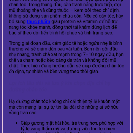
chân tóc. Trong tháng đầu, cần tránh nắng trực tiếp, đội
mũ thoáng nhẹ và dùng thuốc — kem bôi theo chỉ định,
không sử dụng sản phẩm chứa cồn. Nếu có cấy tóc, hãy
bổ sung
thực phẩm
giàu protein và vitamin để hỗ trợ
nang tóc khỏe mạnh, đồng thời tái khám đúng lịch để
bác sĩ theo dõi tiến trình hồi phục và tình trạng sẹo.
Trong giai đoạn đầu, cảm giác tê hoặc ngứa nhẹ là bình
thường và sẽ giảm dần sau vài tuần. Bạn nên gội đầu
nhẹ nhàng, tránh chà xát mạnh trong 7–10 ngày đầu, hạn
chế va chạm hoặc kéo căng da trán và không đội mũ
chật. Thực hiện đúng hướng dẫn sẽ giúp đường chân tóc
ổn định, tự nhiên và bền vững theo thời gian.
Lợi ích lâu dài và lưu ý khi chọn địa chỉ hạ
đường chân tóc
Hạ đường chân tóc không chỉ cải thiện tỷ lệ khuôn mặt
mà còn mang lại sự tự tin lâu dài cho những ai sở hữu
vầng trán cao.
Giúp gương mặt hài hòa, trẻ trung hơn, phù hợp với
tỷ lệ vàng thẩm mỹ và đường viền tóc tự nhiên.