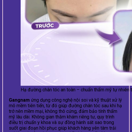
Hạ đường chân tóc an toàn – chuẩn thẩm mỹ tự nhiên
Gangnam
ứng dụng công nghệ nội soi và kỹ thuật xử lý
mô mềm tiên tiến, từ đó giúp đường chân tóc sau khi hạ
trở nên mềm mại, không thô cứng, đảm bảo tính thẩm
mỹ lâu dài. Không gian thăm khám riêng tư, quy trình
điều trị chuẩn y khoa và sự đồng hành sát sao trong
suốt giai đoạn hồi phục giúp khách hàng yên tâm trải