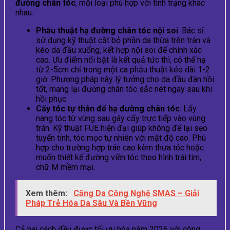
đường chân tóc
, mỗi loại phù hợp với tình trạng khác
nhau.
Phẫu thuật hạ đường chân tóc nội soi
: Bác sĩ
sử dụng kỹ thuật cắt bỏ phần da thừa trên trán và
kéo da đầu xuống, kết hợp nội soi để chính xác
cao. Ưu điểm nổi bật là kết quả tức thì, có thể hạ
từ 2-5cm chỉ trong một ca phẫu thuật kéo dài 1-2
giờ. Phương pháp này lý tưởng cho da đầu đàn hồi
tốt, mang lại đường chân tóc sắc nét ngay sau khi
hồi phục.
Cấy tóc tự thân để hạ đường chân tóc
: Lấy
nang tóc từ vùng sau gáy cấy trực tiếp vào vùng
trán. Kỹ thuật FUE hiện đại giúp không để lại sẹo
tuyến tính, tóc mọc tự nhiên với mật độ cao. Phù
hợp cho trường hợp trán cao kèm thưa tóc hoặc
muốn thiết kế đường viền tóc theo hình trái tim,
chữ M mềm mại.
Xem thêm:
Căng Da Công Nghệ SMAS – Giải
Pháp Trẻ Hóa Da Sâu Và Bền Vững
Cả hai cách đều được tối ưu hóa năm 2026 với công