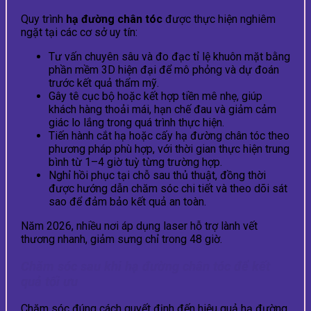
Quy trình
hạ đường chân tóc
được thực hiện nghiêm
ngặt tại các cơ sở uy tín:
Tư vấn chuyên sâu và đo đạc tỉ lệ khuôn mặt bằng
phần mềm 3D hiện đại để mô phỏng và dự đoán
trước kết quả thẩm mỹ.
Gây tê cục bộ hoặc kết hợp tiền mê nhẹ, giúp
khách hàng thoải mái, hạn chế đau và giảm cảm
giác lo lắng trong quá trình thực hiện.
Tiến hành cắt hạ hoặc cấy hạ đường chân tóc theo
phương pháp phù hợp, với thời gian thực hiện trung
bình từ 1–4 giờ tuỳ từng trường hợp.
Nghỉ hồi phục tại chỗ sau thủ thuật, đồng thời
được hướng dẫn chăm sóc chi tiết và theo dõi sát
sao để đảm bảo kết quả an toàn.
Năm 2026, nhiều nơi áp dụng laser hỗ trợ lành vết
thương nhanh, giảm sưng chỉ trong 48 giờ.
Chăm sóc sau khi hạ đường chân tóc để kết
quả tối ưu
Chăm sóc đúng cách quyết định đến hiệu quả hạ đường