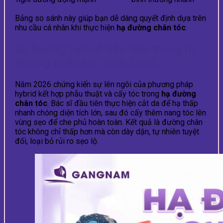
Bảng so sánh này giúp bạn dễ dàng quyết định dựa trên
nhu cầu cá nhân khi thực hiện
hạ đường chân tóc
.
Xu hướng hybrid tiên tiến trong hạ
đường chân tóc năm 2026
Năm 2026 chứng kiến sự lên ngôi của phương pháp
hybrid kết hợp phẫu thuật và cấy tóc trong
hạ đường
chân tóc
. Bác sĩ đầu tiên thực hiện cắt da để hạ thấp
nhanh chóng diện tích lớn, sau đó cấy thêm nang tóc lên
vùng sẹo để che phủ hoàn toàn. Kết quả là đường chân
tóc không chỉ thấp hơn mà còn dày dặn, tự nhiên tuyệt
đối, loại bỏ rủi ro sẹo lộ.