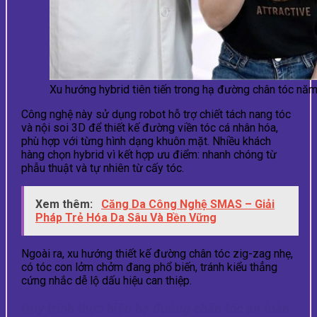
Xu hướng hybrid tiên tiến trong hạ đường chân tóc nă
Công nghệ này sử dụng robot hỗ trợ chiết tách nang tóc
và nội soi 3D để thiết kế đường viền tóc cá nhân hóa,
phù hợp với từng hình dạng khuôn mặt. Nhiều khách
hàng chọn hybrid vì kết hợp ưu điểm: nhanh chóng từ
phẫu thuật và tự nhiên từ cấy tóc.
Xem thêm:
Căng Da Công Nghệ SMAS – Giải
Pháp Trẻ Hóa Da Sâu Và Bền Vững
Ngoài ra, xu hướng thiết kế đường chân tóc zig-zag nhẹ,
có tóc con lởm chởm đang phổ biến, tránh kiểu thẳng
cứng nhắc dễ lộ dấu hiệu can thiệp.
Quy trình thực hiện hạ đường chân tóc an toàn