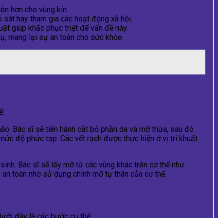
iên hơn cho vùng kín.
ó sát hay tham gia các hoạt động xã hội.
uật giúp khắc phục triệt để vấn đề này.
tụ, mang lại sự an toàn cho sức khỏe.
ể:
o. Bác sĩ sẽ tiến hành cắt bỏ phần da và mỡ thừa, sau đó
ức độ phức tạp. Các vết rạch được thực hiện ở vị trí khuất
inh. Bác sĩ sẽ lấy mỡ từ các vùng khác trên cơ thể như
 an toàn nhờ sử dụng chính mỡ tự thân của cơ thể.
Dưới đây là các bước cụ thể: