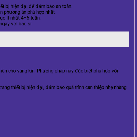
ết bị hiện đại để đảm bảo an toàn.
n phương án phù hợp nhất.
ục ít nhất 4–6 tuần.
ngay với bác sĩ.
nhiên cho vùng kín. Phương pháp này đặc biệt phù hợp với
rang thiết bị hiện đại, đảm bảo quá trình can thiệp nhẹ nhàng