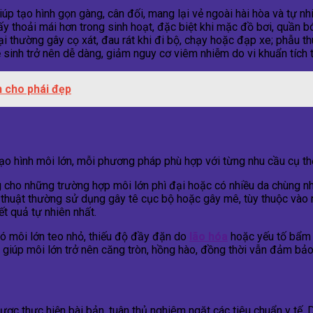
úp tạo hình gọn gàng, cân đối, mang lại vẻ ngoài hài hòa và tự nh
ấy thoải mái hơn trong sinh hoạt, đặc biệt khi mặc đồ bơi, quần b
ại thường gây cọ xát, đau rát khi đi bộ, chạy hoặc đạp xe; phẫu th
 sinh trở nên dễ dàng, giảm nguy cơ viêm nhiễm do vi khuẩn tích 
n cho phái đẹp
tạo hình môi lớn, mỗi phương pháp phù hợp với từng nhu cầu cụ th
cho những trường hợp môi lớn phì đại hoặc có nhiều da chùng nhã
thuật thường sử dụng gây tê cục bộ hoặc gây mê, tùy thuộc vào m
t quả tự nhiên nhất.
có môi lớn teo nhỏ, thiếu độ đầy đặn do
lão hóa
hoặc yếu tố bẩm s
 giúp môi lớn trở nên căng tròn, hồng hào, đồng thời vẫn đảm bảo
được thực hiện bài bản, tuân thủ nghiêm ngặt các tiêu chuẩn y tế. 