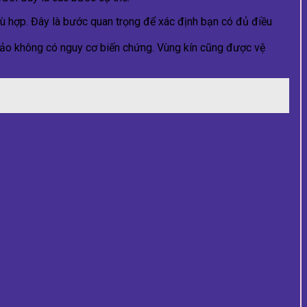
hù hợp. Đây là bước quan trọng để xác định bạn có đủ điều
bảo không có nguy cơ biến chứng. Vùng kín cũng được vệ