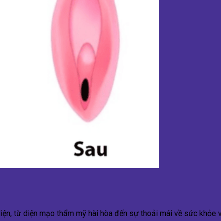
diện, từ diện mạo thẩm mỹ hài hòa đến sự thoải mái về sức khỏe và