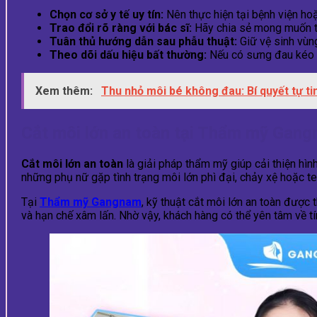
Chọn cơ sở y tế uy tín:
Nên thực hiện tại bệnh viện ho
Trao đổi rõ ràng với bác sĩ:
Hãy chia sẻ mong muốn th
Tuân thủ hướng dẫn sau phẫu thuật:
Giữ vệ sinh vùng
Theo dõi dấu hiệu bất thường:
Nếu có sưng đau kéo d
Xem thêm:
Thu nhỏ môi bé không đau: Bí quyết tự ti
Cắt môi lớn an toàn tại Thẩm mỹ Gan
Cắt môi lớn an toàn
là giải pháp thẩm mỹ giúp cải thiện hìn
những phụ nữ gặp tình trạng môi lớn phì đại, chảy xệ hoặc t
Tại
Thẩm mỹ Gangnam
, kỹ thuật cắt môi lớn an toàn được 
và hạn chế xâm lấn. Nhờ vậy, khách hàng có thể yên tâm về t