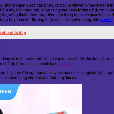
ặc phòng khám được cấp phép, có bác sĩ chuyên khoa và trang thi
ẩm mỹ, tình trạng sức khỏe cũng như bệnh lý nền để được tư vấ
 kín, uống thuốc theo toa, kiêng vận động mạnh và quan hệ tình d
ài, chảy máu bất thường hoặc dấu hiệu nhiễm trùng, cần
liên hệ
n cho phái đẹp
gnam
h dáng và kích thước môi lớn, mang lại sự cân đối, hài hòa và tự 
eo nhỏ do bẩm sinh, sau sinh hay
lão hóa
.
thực hiện bởi đội ngũ bác sĩ chuyên khoa có kinh nghiệm, kết hợp t
ính an toàn cũng như kết quả thẩm mỹ lâu dài.