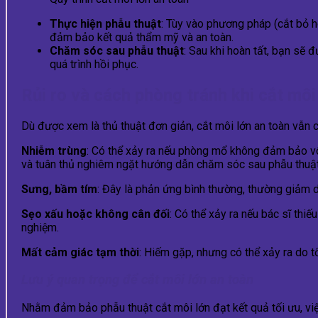
Thực hiện phẫu thuật
: Tùy vào phương pháp (cắt bỏ ho
đảm bảo kết quả thẩm mỹ và an toàn.
Chăm sóc sau phẫu thuật
: Sau khi hoàn tất, bạn sẽ 
quá trình hồi phục.
Rủi ro và cách phòng tránh khi cắt môi
Dù được xem là thủ thuật đơn giản, cắt môi lớn an toàn vẫn c
Nhiễm trùng
: Có thể xảy ra nếu phòng mổ không đảm bảo v
và tuân thủ nghiêm ngặt hướng dẫn chăm sóc sau phẫu thuật
Sưng, bầm tím
: Đây là phản ứng bình thường, thường giảm 
Sẹo xấu hoặc không cân đối
: Có thể xảy ra nếu bác sĩ thiế
nghiệm.
Mất cảm giác tạm thời
: Hiếm gặp, nhưng có thể xảy ra do t
Lưu ý quan trọng để cắt môi lớn an toàn
Nhằm đảm bảo phẫu thuật cắt môi lớn đạt kết quả tối ưu, việc