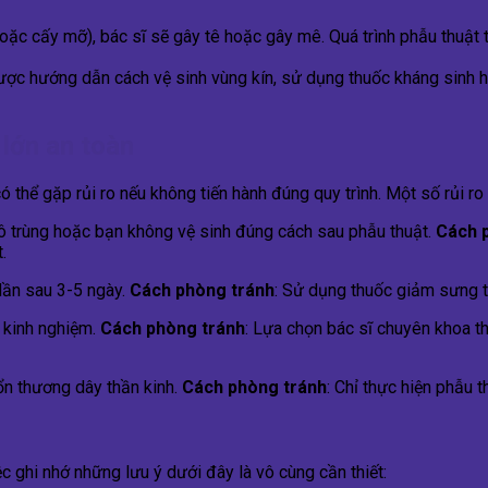
ặc cấy mỡ), bác sĩ sẽ gây tê hoặc gây mê. Quá trình phẫu thuật t
được hướng dẫn cách vệ sinh vùng kín, sử dụng thuốc kháng sinh h
 lớn an toàn
ó thể gặp rủi ro nếu không tiến hành đúng quy trình. Một số rủi ro
ô trùng hoặc bạn không vệ sinh đúng cách sau phẫu thuật.
Cách 
.
dần sau 3-5 ngày.
Cách phòng tránh
: Sử dụng thuốc giảm sưng t
u kinh nghiệm.
Cách phòng tránh
: Lựa chọn bác sĩ chuyên khoa t
ổn thương dây thần kinh.
Cách phòng tránh
: Chỉ thực hiện phẫu 
 ghi nhớ những lưu ý dưới đây là vô cùng cần thiết: