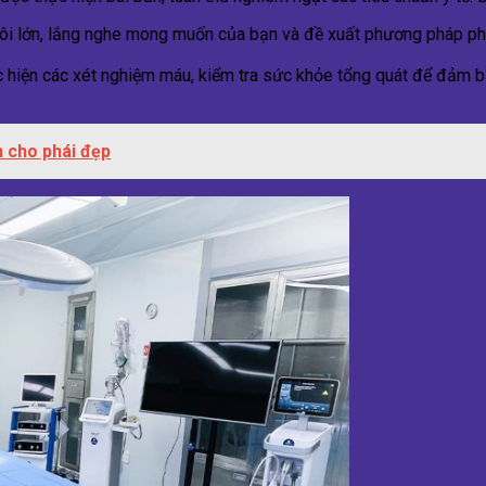
g môi lớn, lắng nghe mong muốn của bạn và đề xuất phương pháp p
c hiện các xét nghiệm máu, kiểm tra sức khỏe tổng quát để đảm 
n cho phái đẹp