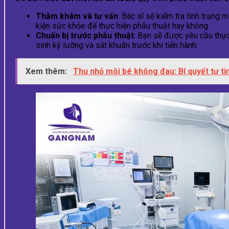
Thăm khám và tư vấn
: Bác sĩ sẽ kiểm tra tình trạn
kiện sức khỏe để thực hiện phẫu thuật hay không.
Chuẩn bị trước phẫu thuật
: Bạn sẽ được yêu cầu thự
sinh kỹ lưỡng và sát khuẩn trước khi tiến hành.
Xem thêm:
Thu nhỏ môi bé không đau: Bí quyết tự ti