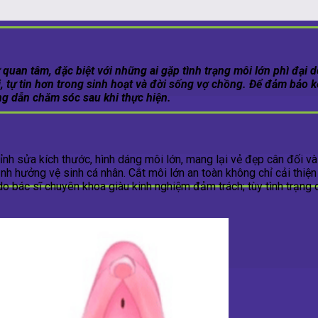
quan tâm, đặc biệt với những ai gặp tình trạng môi lớn phì đại 
i, tự tin hơn trong sinh hoạt và đời sống vợ chồng. Để đảm bảo 
g dẫn chăm sóc sau khi thực hiện.
h sửa kích thước, hình dáng môi lớn, mang lại vẻ đẹp cân đối và 
nh hưởng vệ sinh cá nhân. Cắt môi lớn an toàn không chỉ cải thi
, do bác sĩ chuyên khoa giàu kinh nghiệm đảm trách; tùy tình trạn