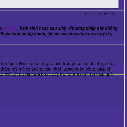
Đánh giá cho bài này
do
lão hóa
, bẩm sinh hoặc sau sinh. Phương pháp này không
kết quả như mong muốn, chị em cần lựa chọn cơ sở uy tín,
tự nhiên. Nhiều phụ nữ gặp tình trạng môi lớn phì đại, chảy
ện thẩm mỹ mà còn nâng cao chất lượng cuộc sống, giúp chị
g có thể cắt bỏ da thừa hoặc cấy mỡ tự thân để đạt hiệu quả