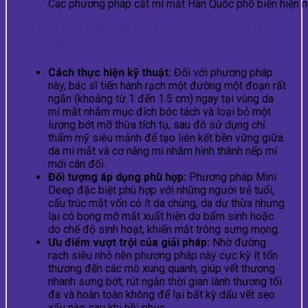
Các phương pháp cắt mí mắt Hàn Quốc phổ biến hiện 
Cắt mí bán phần (Mini Deep) mang lại vẻ đẹp
nhẹ nhàng
Cách thực hiện kỹ thuật:
Đối với phương pháp
này, bác sĩ tiến hành rạch một đường một đoạn rất
ngắn (khoảng từ 1 đến 1.5 cm) ngay tại vùng da
mí mắt nhằm mục đích bóc tách và loại bỏ một
lượng bớt mỡ thừa tích tụ, sau đó sử dụng chỉ
thẩm mỹ siêu mảnh để tạo liên kết bền vững giữa
da mi mắt và cơ nâng mi nhằm hình thành nếp mí
mới cân đối.
Đối tượng áp dụng phù hợp:
Phương pháp Mini
Deep đặc biệt phù hợp với những người trẻ tuổi,
cấu trúc mắt vốn có ít da chùng, da dư thừa nhưng
lại có bọng mỡ mắt xuất hiện do bẩm sinh hoặc
do chế độ sinh hoạt, khiến mắt trông sưng mọng.
Ưu điểm vượt trội của giải pháp:
Nhờ đường
rạch siêu nhỏ nên phương pháp này cực kỳ ít tổn
thương đến các mô xung quanh, giúp vết thương
nhanh sưng bớt, rút ngắn thời gian lành thương tối
đa và hoàn toàn không để lại bất kỳ dấu vết sẹo
xấu nào sau khi hồi phục.