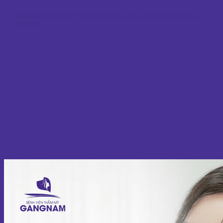
Cắt mí Eyelid cân đối – Giải pháp khắc phục mắt lệch và tạo nếp mí
tự nhiên