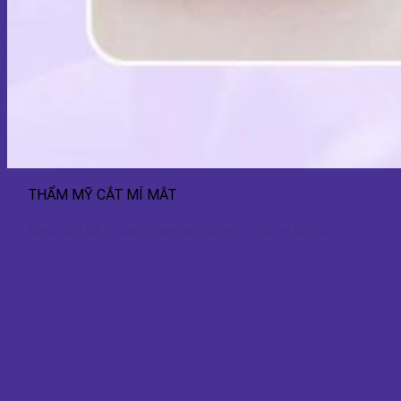
THẨM MỸ CẮT MÍ MẮT
Công nghệ cắt mí Eyelid mang lại nếp mí tự nhiên và hài hòa