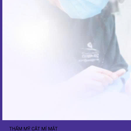
THẨM MỸ CẮT MÍ MẮT