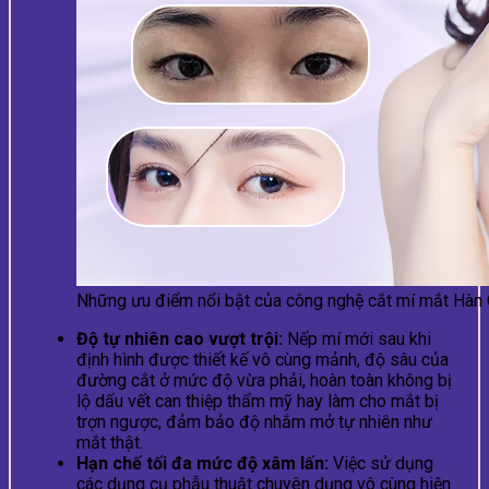
Những ưu điểm nổi bật của công nghệ cắt mí mắt Hàn
Độ tự nhiên cao vượt trội:
Nếp mí mới sau khi
định hình được thiết kế vô cùng mảnh, độ sâu của
đường cắt ở mức độ vừa phải, hoàn toàn không bị
lộ dấu vết can thiệp thẩm mỹ hay làm cho mắt bị
trợn ngược, đảm bảo độ nhắm mở tự nhiên như
mắt thật.
Hạn chế tối đa mức độ xâm lấn:
Việc sử dụng
các dụng cụ phẫu thuật chuyên dụng vô cùng hiện