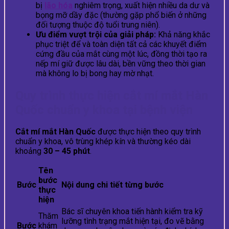
bị
lão hóa
nghiêm trọng, xuất hiện nhiều da dư và
bọng mỡ dầy đặc (thường gặp phổ biến ở những
đối tượng thuộc độ tuổi trung niên).
Ưu điểm vượt trội của giải pháp:
Khả năng khắc
phục triệt để và toàn diện tất cả các khuyết điểm
cứng đầu của mắt cùng một lúc, đồng thời tạo ra
nếp mí giữ được lâu dài, bền vững theo thời gian
mà không lo bị bong hay mờ nhạt.
Quy trình thực hiện cắt mí mắt Hàn
Quốc chuẩn y khoa tại bệnh viện
Cắt mí mắt Hàn Quốc
được thực hiện theo quy trình
chuẩn y khoa, vô trùng khép kín và thường kéo dài
khoảng
30 – 45 phút
.
Tên
bước
Bước
Nội dung chi tiết từng bước
thực
hiện
Bác sĩ chuyên khoa tiến hành kiểm tra kỹ
Thăm
lưỡng tình trạng mắt hiện tại, đo vẽ bằng
Bước
khám