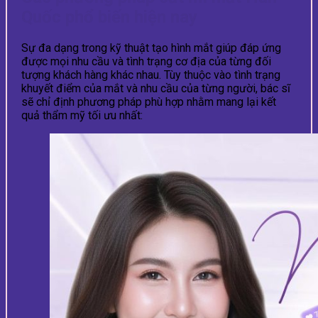
Quốc phổ biến hiện nay
Sự đa dạng trong kỹ thuật tạo hình mắt giúp đáp ứng
được mọi nhu cầu và tình trạng cơ địa của từng đối
tượng khách hàng khác nhau. Tùy thuộc vào tình trạng
khuyết điểm của mắt và nhu cầu của từng người, bác sĩ
sẽ chỉ định phương pháp phù hợp nhằm mang lại kết
quả thẩm mỹ tối ưu nhất: