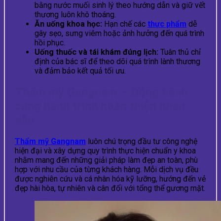
bằng nước muối sinh lý theo hướng dẫn và giữ vết
thương luôn khô thoáng.
Ăn uống khoa học:
Hạn chế các
thực phẩm
dễ
gây sẹo, sưng viêm hoặc ảnh hưởng đến quá trình
hồi phục.
Uống thuốc và tái khám đúng lịch:
Tuân thủ chỉ
định của bác sĩ để theo dõi quá trình lành thương
và đảm bảo kết quả tối ưu.
Thẩm mỹ Gangnam – Đồng hành
cùng hành trình hoàn thiện nhan
sắc
Thẩm mỹ Gangnam
luôn chú trọng đầu tư công nghệ
hiện đại và xây dựng quy trình thực hiện chuẩn y khoa
nhằm mang đến những giải pháp làm đẹp an toàn, phù
hợp với nhu cầu của từng khách hàng. Mỗi dịch vụ đều
được nghiên cứu và cá nhân hóa kỹ lưỡng, hướng đến vẻ
đẹp hài hòa, tự nhiên và cân đối với tổng thể gương mặt.