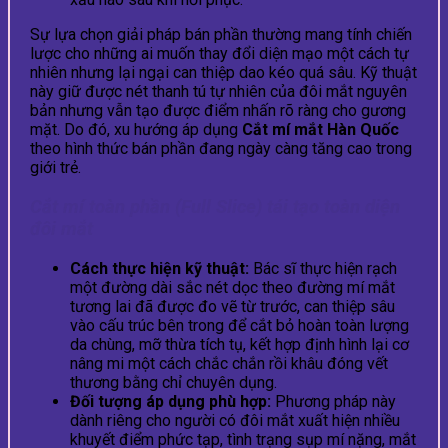
Sự lựa chọn giải pháp bán phần thường mang tính chiến
lược cho những ai muốn thay đổi diện mạo một cách tự
nhiên nhưng lại ngại can thiệp dao kéo quá sâu. Kỹ thuật
này giữ được nét thanh tú tự nhiên của đôi mắt nguyên
bản nhưng vẫn tạo được điểm nhấn rõ ràng cho gương
mặt. Do đó, xu hướng áp dụng
Cắt mí mắt Hàn Quốc
theo hình thức bán phần đang ngày càng tăng cao trong
giới trẻ.
Cắt mí toàn phần (Full Slice) tái tạo toàn diện
đôi mắt
Cách thực hiện kỹ thuật:
Bác sĩ thực hiện rạch
một đường dài sắc nét dọc theo đường mí mắt
tương lai đã được đo vẽ từ trước, can thiệp sâu
vào cấu trúc bên trong để cắt bỏ hoàn toàn lượng
da chùng, mỡ thừa tích tụ, kết hợp định hình lại cơ
nâng mi một cách chắc chắn rồi khâu đóng vết
thương bằng chỉ chuyên dụng.
Đối tượng áp dụng phù hợp:
Phương pháp này
dành riêng cho người có đôi mắt xuất hiện nhiều
khuyết điểm phức tạp, tình trạng sụp mí nặng, mắt