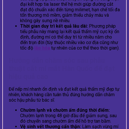
đại kết hợp tia laser thế hệ mới giúp đường cắt
đạt độ chuẩn xác đến từng milimet, hạn chế tối đa
tổn thương mô mềm, giảm thiểu chảy máu và
không gây sưng nề nhiều.
Thời gian duy trì kết quả lâu dài:
Phương pháp
tiểu phẫu này mang lại kết quả thẩm mỹ cực kỳ ổn
định, đường mí có thể duy trì từ nhiều năm cho
đến trọn đời (tùy thuộc nhiều vào cơ địa cũng như
tốc độ
lão hóa
tự nhiên của cơ thể theo thời gian).
Hướng dẫn chăm sóc sau phẫu
thuật cắt mí mắt Hàn Quốc để đạt
hiệu quả cao
Để nếp mí nhanh ổn định và đạt kết quả thẩm mỹ đẹp tự
nhiên, khách hàng cần tuân thủ đúng hướng dẫn chăm
sóc hậu phẫu từ bác sĩ.
Chườm lạnh và chườm ấm đúng thời điểm:
Chườm lạnh trong 48 giờ đầu để giảm sưng, sau
đó chuyển sang chườm ấm để hỗ trợ tan bầm.
Vệ sinh vết thương cẩn thận:
Làm sạch vùng mí