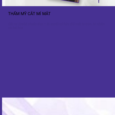
THẨM MỸ CẮT MÍ MẮT
Cắt mí Eyelid chuẩn đẹp – Bí quyết sở hữu đôi mắt to tròn, tự nhiên
và hài hòa