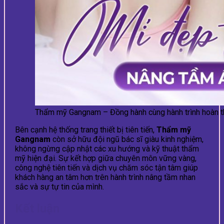
Thẩm mỹ Gangnam – Đồng hành cùng hành trình hoàn t
Bên cạnh hệ thống trang thiết bị tiên tiến,
Thẩm mỹ
Gangnam
còn sở hữu đội ngũ bác sĩ giàu kinh nghiệm,
không ngừng cập nhật các xu hướng và kỹ thuật thẩm
mỹ hiện đại. Sự kết hợp giữa chuyên môn vững vàng,
công nghệ tiên tiến và dịch vụ chăm sóc tận tâm giúp
khách hàng an tâm hơn trên hành trình nâng tầm nhan
sắc và sự tự tin của mình.
Kết luận