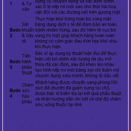
dụng cụ chuyên dụng và xác định chính
1
& Tư
xác tỉ lệ nếp mí mới sao cho thật hài hòa,
vấn
cân đối với các đường nét trên gương mặt.
Thực hiện khử trùng toàn bộ vùng mắt
Sát
bằng dung dịch y tế để đảm bảo an toàn,
Bước
khuẩn
tránh nhiễm trùng, sau đó tiêm tê cục bộ
2
& Gây
vùng mi mắt giúp khách hàng hoàn toàn
tê
không có cảm giác đau đớn hay khó chịu
khi thực hiện.
Bác sĩ áp dụng kỹ thuật hiện đại để thực
Tiến
hiện cắt bỏ chính xác lượng da dư, mỡ
Bước
hành
thừa đã xác định, sau đó khéo léo khâu
3
phẫu
tạo hình nếp mí mới bằng sợi chỉ thẩm mỹ
thuật
chuyên dụng siêu mảnh, không lộ dấu vết.
Khách hàng được chuyển sang phòng hồi
Chăm
sức để chườm đá giảm sưng tại chỗ,
Bước
sóc
được bác sĩ kiểm tra lại kết quả phẫu thuật
4
hậu
và nhận hướng dẫn chi tiết về chế độ chăm
phẫu
sóc, uống thuốc tại nhà.
Những ưu điểm nổi bật của công
nghệ cắt mí mắt Hàn Quốc