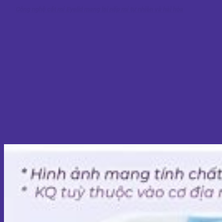
Công nghệ cắt mí Eyelid mang lại nếp mí tự nhiên và hài hòa