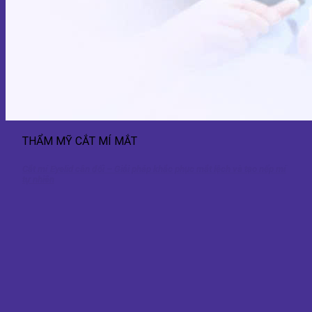
THẨM MỸ CẮT MÍ MẮT
Cắt mí Eyelid cân đối – Giải pháp khắc phục mắt lệch và tạo nếp mí
tự nhiên