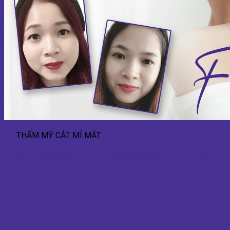
THẨM MỸ CẮT MÍ MẮT
Cắt mí Eyelid chuẩn đẹp – Bí quyết sở hữu đôi mắt to tròn, tự nhiên
và hài hòa