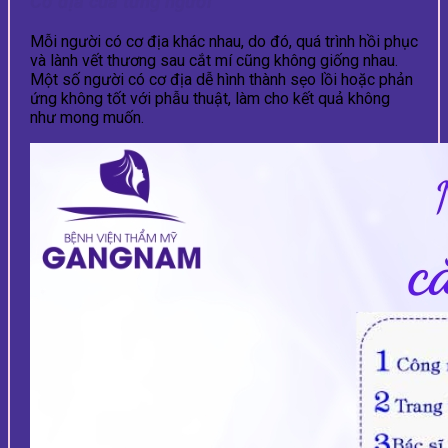
Cơ địa của từng người
Mỗi người có cơ địa khác nhau, do đó, quá trình hồi phục
và lành vết thương sau cắt mí cũng không giống nhau.
Một số người có cơ địa dễ hình thành sẹo lồi hoặc phản
ứng không tốt với phẫu thuật, làm cho kết quả không
như mong muốn.