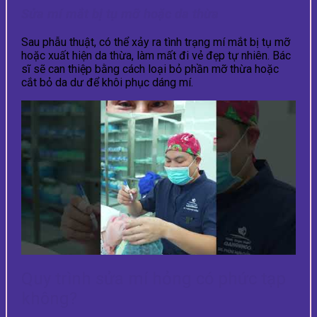
Sửa mí mắt bị tụ mỡ hoặc da thừa
Sau phẫu thuật, có thể xảy ra tình trạng mí mắt bị tụ mỡ
hoặc xuất hiện da thừa, làm mất đi vẻ đẹp tự nhiên. Bác
sĩ sẽ can thiệp bằng cách loại bỏ phần mỡ thừa hoặc
cắt bỏ da dư để khôi phục dáng mí.
Quy trình sửa mí hỏng có phức tạp
không?