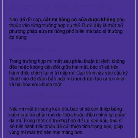
Các phương pháp sửa mí hỏng
Như đã đề cập,
cắt mí hỏng có sửa được không
phụ
thuộc vào từng trường hợp cụ thể. Dưới đây là một số
phương pháp sửa mí hỏng phổ biến mà bác sĩ thường
áp dụng:
Sửa mí mắt bị lệch
Trong trường hợp mí mắt sau phẫu thuật bị lệch, không
đều hoặc không cân đối giữa hai mắt, bác sĩ sẽ tiến
hành điều chỉnh lại vị trí nếp mí. Quá trình này yêu cầu kỹ
thuật cao để đảm bảo nếp mí mới được tạo ra tự nhiên
và hài hòa với khuôn mặt.
Sửa mí mắt bị sưng hoặc để lại sẹo
Nếu mí mắt bị sưng kéo dài, bác sĩ sẽ can thiệp bằng
cách loại bỏ phần mô dư thừa hoặc điều chỉnh lại phần
da mí. Trong một số trường hợp để lại sẹo xấu, bác sĩ
sẽ tiến hành tiểu phẫu để cải thiện tình trạng sẹo, giúp
vùng mí mắt trở nên mịn màng hơn.