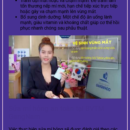
Tránh dụi mắt hoặc va chạm mạnh: Để tránh làm
tổn thương nếp mí mới, hạn chế tiếp xúc trực tiếp
hoặc gây va chạm mạnh lên vùng mắt.
Bổ sung dinh dưỡng: Một chế độ ăn uống lành
mạnh, giàu vitamin và khoáng chất giúp cơ thể hồi
phục nhanh chóng sau phẫu thuật.
Sửa mí hỏng an toàn tại BVTM
GangNam
Việc thực hiện sửa mí hỏng sẽ được đánh giá theo các