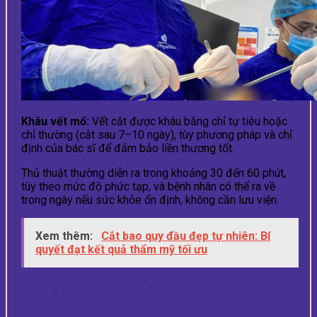
Khâu vết mổ:
Vết cắt được khâu bằng chỉ tự tiêu hoặc
chỉ thường (cắt sau 7–10 ngày), tùy phương pháp và chỉ
định của bác sĩ để đảm bảo liền thương tốt.
Thủ thuật thường diễn ra trong khoảng 30 đến 60 phút,
tùy theo mức độ phức tạp, và bệnh nhân có thể ra về
trong ngày nếu sức khỏe ổn định, không cần lưu viện.
Xem thêm:
Cắt bao quy đầu đẹp tự nhiên: Bí
quyết đạt kết quả thẩm mỹ tối ưu
Những biến chứng có thể xảy ra khi cắt da quy
đầu