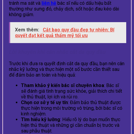
tránh ma sát và
liên hệ
bác sĩ nếu có dấu hiệu bất
thường như sưng đỏ, chảy dịch, sốt hoặc đau kéo dài
không giảm.
Xem thêm:
Cắt bao quy đầu đẹp tự nhiên: Bí
quyết đạt kết quả thẩm mỹ tối ưu
Lời khuyên khi cân nhắc cắt da quy đầu
Trước khi đưa ra quyết định cắt da quy đầu, bạn nên cân
nhắc kỹ lưỡng và thực hiện một số bước cần thiết sau
để đảm bảo an toàn và hiệu quả:
Tham khảo ý kiến bác sĩ chuyên khoa
: Bác sĩ
sẽ đánh giá tình trạng sức khỏe, giải thích chi tiết
về thủ thuật, lợi ích và rủi ro.
Chọn cơ sở y tế uy tín
: Đảm bảo thủ thuật được
thực hiện trong môi trường vô trùng, bởi bác sĩ có
kinh nghiệm.
Tìm hiểu kỹ lưỡng
: Hiểu rõ lý do bạn muốn thực
hiện thủ thuật và những gì cần chuẩn bị trước và
sau phẫu thuật.