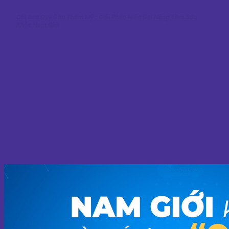
Cắt Bao Quy Đầu Thẩm Mỹ : Giải Pháp Hiện Đại Nâng Tầm Sức
Khỏe Nam Giới