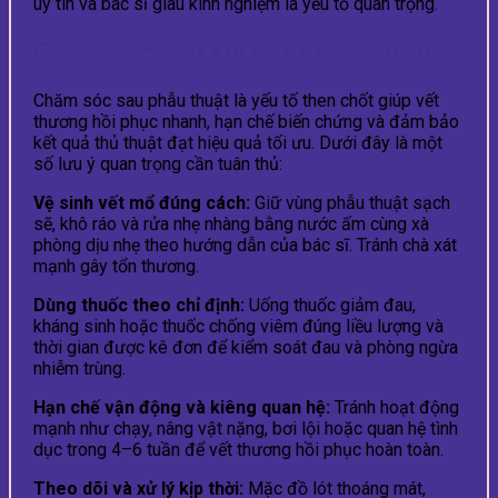
uy tín và bác sĩ giàu kinh nghiệm là yếu tố quan trọng.
Chăm sóc sau khi cắt da quy đầu
Chăm sóc sau phẫu thuật là yếu tố then chốt giúp vết
thương hồi phục nhanh, hạn chế biến chứng và đảm bảo
kết quả thủ thuật đạt hiệu quả tối ưu. Dưới đây là một
số lưu ý quan trọng cần tuân thủ:
Vệ sinh vết mổ đúng cách:
Giữ vùng phẫu thuật sạch
sẽ, khô ráo và rửa nhẹ nhàng bằng nước ấm cùng xà
phòng dịu nhẹ theo hướng dẫn của bác sĩ. Tránh chà xát
mạnh gây tổn thương.
Dùng thuốc theo chỉ định:
Uống thuốc giảm đau,
kháng sinh hoặc thuốc chống viêm đúng liều lượng và
thời gian được kê đơn để kiểm soát đau và phòng ngừa
nhiễm trùng.
Hạn chế vận động và kiêng quan hệ:
Tránh hoạt động
mạnh như chạy, nâng vật nặng, bơi lội hoặc quan hệ tình
dục trong 4–6 tuần để vết thương hồi phục hoàn toàn.
Theo dõi và xử lý kịp thời:
Mặc đồ lót thoáng mát,