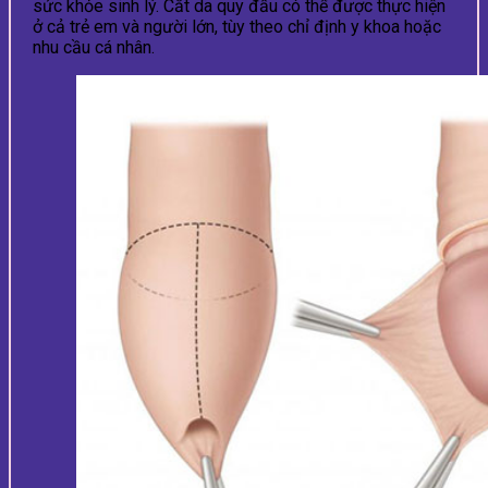
sức khỏe sinh lý. Cắt da quy đầu có thể được thực hiện
ở cả trẻ em và người lớn, tùy theo chỉ định y khoa hoặc
nhu cầu cá nhân.