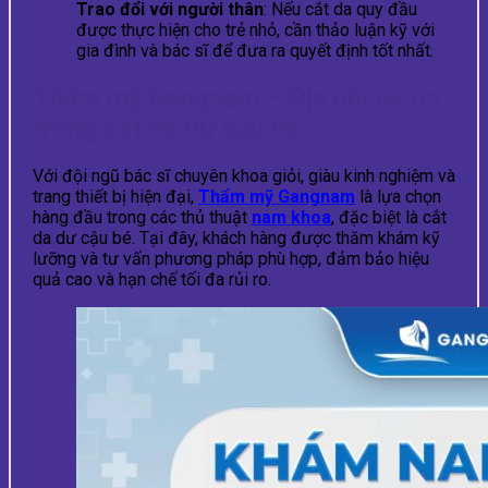
Trao đổi với người thân
: Nếu cắt da quy đầu
được thực hiện cho trẻ nhỏ, cần thảo luận kỹ với
gia đình và bác sĩ để đưa ra quyết định tốt nhất.
Thẩm mỹ Gangnam – Địa chỉ uy tín
trong cắt da dư cậu bé
Với đội ngũ bác sĩ chuyên khoa giỏi, giàu kinh nghiệm và
trang thiết bị hiện đại,
Thẩm mỹ Gangnam
là lựa chọn
hàng đầu trong các thủ thuật
nam khoa
, đặc biệt là cắt
da dư cậu bé. Tại đây, khách hàng được thăm khám kỹ
lưỡng và tư vấn phương pháp phù hợp, đảm bảo hiệu
quả cao và hạn chế tối đa rủi ro.