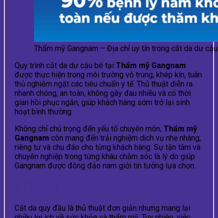
Thẩm mỹ Gangnam – Địa chỉ uy tín trong cắt da dư cậu
Quy trình cắt da dư cậu bé tại
Thẩm mỹ Gangnam
được thực hiện trong môi trường vô trùng, khép kín, tuân
thủ nghiêm ngặt các tiêu chuẩn y tế. Thủ thuật diễn ra
nhanh chóng, an toàn, không gây đau nhiều và có thời
gian hồi phục ngắn, giúp khách hàng sớm trở lại sinh
hoạt bình thường.
Không chỉ chú trọng đến yếu tố chuyên môn,
Thẩm mỹ
Gangnam
còn mang đến trải nghiệm dịch vụ nhẹ nhàng,
riêng tư và chu đáo cho từng khách hàng. Sự tận tâm và
chuyên nghiệp trong từng khâu chăm sóc là lý do giúp
Gangnam được đông đảo nam giới tin tưởng lựa chọn.
Kết luận
Cắt da quy đầu là thủ thuật đơn giản nhưng mang lại
nhiều lợi ích về sức khỏe và thẩm mỹ. Tuy nhiên, việc