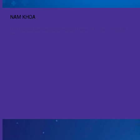
NAM KHOA
Tìm Hiểu Cắt Bao Quy Đầu Công Nghệ Laser – An Toàn, Thẩm Mỹ
Cao