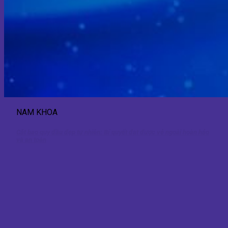
NAM KHOA
Cắt bao quy đầu đẹp tự nhiên: Bí quyết đạt được vẻ ngoài hoàn hảo
và an toàn