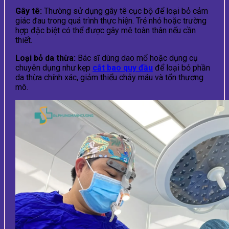
Gây tê:
Thường sử dụng gây tê cục bộ để loại bỏ cảm
giác đau trong quá trình thực hiện. Trẻ nhỏ hoặc trường
hợp đặc biệt có thể được gây mê toàn thân nếu cần
thiết.
Loại bỏ da thừa:
Bác sĩ dùng dao mổ hoặc dụng cụ
chuyên dụng như kẹp
cắt bao quy đầu
để loại bỏ phần
da thừa chính xác, giảm thiểu chảy máu và tổn thương
mô.