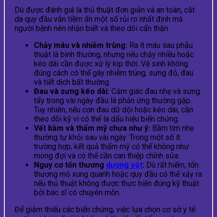
Dù được đánh giá là thủ thuật đơn giản và an toàn, cắt
da quy đầu vẫn tiềm ẩn một số rủi ro nhất định mà
người bệnh nên nhận biết và theo dõi cẩn thận.
Chảy máu và nhiễm trùng:
Ra ít máu sau phẫu
thuật là bình thường, nhưng nếu chảy nhiều hoặc
kéo dài cần được xử lý kịp thời. Vệ sinh không
đúng cách có thể gây nhiễm trùng, sưng đỏ, đau
và tiết dịch bất thường.
Đau và sưng kéo dài:
Cảm giác đau nhẹ và sưng
tấy trong vài ngày đầu là phản ứng thường gặp.
Tuy nhiên, nếu cơn đau dữ dội hoặc kéo dài, cần
theo dõi kỹ vì có thể là dấu hiệu biến chứng.
Vết bầm và thẩm mỹ chưa như ý:
Bầm tím nhẹ
thường tự khỏi sau vài ngày. Trong một số ít
trường hợp, kết quả thẩm mỹ có thể không như
mong đợi và có thể cần can thiệp chỉnh sửa.
Nguy cơ tổn thương
dương vật
:
Dù rất hiếm, tổn
thương mô xung quanh hoặc quy đầu có thể xảy ra
nếu thủ thuật không được thực hiện đúng kỹ thuật
bởi bác sĩ có chuyên môn.
Để giảm thiểu các biến chứng, việc lựa chọn cơ sở y tế