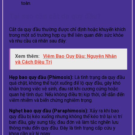
toàn.
Tại sao cần cắt da quy đầu?
Cắt da quy đầu thường được chỉ định hoặc khuyến khích
trong một số trường hợp cụ thể liên quan đến sức khỏe
và nhu cầu cá nhân sau đây:
Xem thêm:
Viêm Bao Quy Đầu: Nguyên Nhân
và Cách Điều Trị
Hẹp bao quy đầu (Phimosis):
Là tình trạng da quy đầu
quá chặt, không thể tuột xuống để lộ quy đầu, gây khó
khăn trong việc vệ sinh, đau rát khi cương cứng hoặc
quan hệ tình dục. Nếu không điều trị kịp thời, dễ dẫn đến
viêm nhiễm và biến chứng nghiêm trọng.
Nghẹt bao quy đầu (Paraphimosis):
Xảy ra khi bao
quy đầu bị kéo xuống nhưng không thể kéo trở lại vị trí
ban đầu, gây sưng tấy, đau đớn và làm tắc nghẽn lưu
thông máu đến quy đầu. Đây là tình trạng cấp cứu y
khoa cần xử lý ngay.