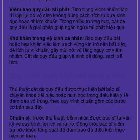
Viêm bao quy đầu tái phát:
Tình trạng viêm nhiễm lặp
đi lặp lại do vệ sinh không đúng cách, tích tụ bựa sinh
dục hoặc nhiễm khuẩn. Trong nhiều trường hợp, cắt da
quy đầu là giải pháp giúp ngăn ngừa tái phát hiệu quả.
Khó khăn trong vệ sinh cá nhân:
Bao quy đầu dài
hoặc hẹp khiến việc làm sạch vùng kín trở nên bất tiện,
dễ tích tụ vi khuẩn, gây mùi hôi và tăng nguy cơ viêm
nhiễm. Cắt da quy đầu giúp vệ sinh dễ dàng, sạch sẽ
hơn.
Quy trình thực hiện cắt da quy đầu
Thủ thuật cắt da quy đầu được thực hiện bởi bác sĩ
chuyên khoa tiết niệu hoặc nam học trong điều kiện y tế
đảm bảo vô trùng, theo quy trình chuẩn gồm các bước
cơ bản sau đây:
Chuẩn bị:
Trước thủ thuật, bệnh nhân được bác sĩ tư vấn
kỹ về quy trình, lợi ích và rủi ro. Đồng thời, bác sĩ kiểm
tra sức khỏe tổng quát để đảm bảo đủ điều kiện thực
hiện an toàn.