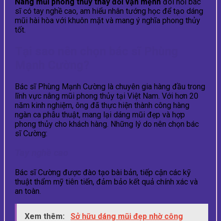
Nâng mũi phong thủy thay đổi vận mệnh
đòi hỏi bác
sĩ có tay nghề cao, am hiểu nhân tướng học để tạo dáng
mũi hài hòa với khuôn mặt và mang ý nghĩa phong thủy
tốt.
Tại sao nên chọn bác sĩ Phùng
Mạnh Cường?
Bác sĩ Phùng Mạnh Cường là chuyên gia hàng đầu trong
lĩnh vực nâng mũi phong thủy tại Việt Nam. Với hơn 20
năm kinh nghiệm, ông đã thực hiện thành công hàng
ngàn ca phẫu thuật, mang lại dáng mũi đẹp và hợp
phong thủy cho khách hàng. Những lý do nên chọn bác
sĩ Cường:
Tay nghề cao
Bác sĩ Cường được đào tạo bài bản, tiếp cận các kỹ
thuật thẩm mỹ tiên tiến, đảm bảo kết quả chính xác và
an toàn.
Xem thêm:
Sở hữu dáng mũi đẹp nhờ công