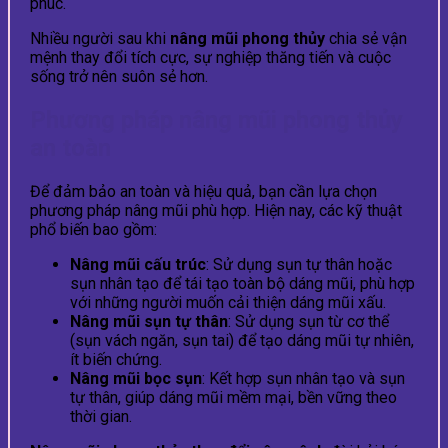
phúc.
Nhiều người sau khi
nâng mũi phong thủy
chia sẻ vận
mệnh thay đổi tích cực, sự nghiệp thăng tiến và cuộc
sống trở nên suôn sẻ hơn.
Phương pháp nâng mũi phong thủy
an toàn
Để đảm bảo an toàn và hiệu quả, bạn cần lựa chọn
phương pháp nâng mũi phù hợp. Hiện nay, các kỹ thuật
phổ biến bao gồm:
Nâng mũi cấu trúc
: Sử dụng sụn tự thân hoặc
sụn nhân tạo để tái tạo toàn bộ dáng mũi, phù hợp
với những người muốn cải thiện dáng mũi xấu.
Nâng mũi sụn tự thân
: Sử dụng sụn từ cơ thể
(sụn vách ngăn, sụn tai) để tạo dáng mũi tự nhiên,
ít biến chứng.
Nâng mũi bọc sụn
: Kết hợp sụn nhân tạo và sụn
tự thân, giúp dáng mũi mềm mại, bền vững theo
thời gian.