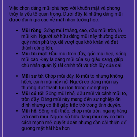
Việc chọn dáng mũi phù hợp với khuôn mặt và phong
thủy là yếu tố quan trọng. Dưới đây là những dáng mũi
được đánh giá cao về mặt nhân tướng học:
Mũi rồng
: Sống mũi thẳng, cao, đầu mũi tròn, lỗ
mũi kín. Người sở hữu dáng mũi này thường được
quý nhân phù trợ, dễ vượt qua khó khăn và đạt
thành công lớn.
Mũi túi mật
: Đầu mũi tròn đầy, gốc mũi hẹp, sống
mũi cao. Đây là dáng mũi của sự giàu sang, giúp
chủ nhân quản lý tài chính tốt và tích lũy của cải.
Mũi sư tử
: Chóp mũi dày, lỗ mũi to nhưng không
hếch, cánh mũi nảy nở. Người có dáng mũi này
thường đạt thành tựu lớn trong sự nghiệp.
Mũi củ tỏi
: Sống mũi nhỏ, đầu mũi và cánh mũi to,
tròn đầy. Dáng mũi này mang đến sự nghiệp ổn
định nhưng có thể gặp trắc trở trong tình duyên.
Mũi hổ
: Sống mũi thấp, chóp mũi tròn, ngang hàng
với cánh mũi. Người sở hữu dáng mũi này có tính
cách mạnh mẽ, quyết đoán nhưng cần cải thiện để
gương mặt hài hòa hơn.