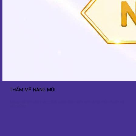
THẨM MỸ NÂNG MŨI
Nâng mũi tái cấu trúc – Giải pháp toàn diện cho dáng mũi chuẩn và
bền vững