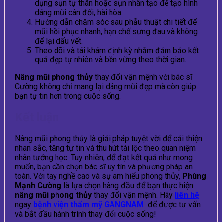
dụng sụn tự thân hoặc sụn nhân tạo để tạo hình
dáng mũi cân đối, hài hòa.
Hướng dẫn chăm sóc sau phẫu thuật chi tiết để
mũi hồi phục nhanh, hạn chế sưng đau và không
để lại dấu vết.
Theo dõi và tái khám định kỳ nhằm đảm bảo kết
quả đẹp tự nhiên và bền vững theo thời gian.
Nâng mũi phong thủy
thay đổi vận mệnh với bác sĩ
Cường không chỉ mang lại dáng mũi đẹp mà còn giúp
bạn tự tin hơn trong cuộc sống.
Kết luận
Nâng mũi phong thủy là giải pháp tuyệt vời để cải thiện
nhan sắc, tăng tự tin và thu hút tài lộc theo quan niệm
nhân tướng học. Tuy nhiên, để đạt kết quả như mong
muốn, bạn cần chọn bác sĩ uy tín và phương pháp an
toàn. Với tay nghề cao và sự am hiểu phong thủy,
Phùng
Mạnh Cường
là lựa chọn hàng đầu để bạn thực hiện
nâng mũi phong thủy
thay đổi vận mệnh. Hãy
liên hệ
ngay
bệnh viện thẩm mỹ GANGNAM
để được tư vấn
và bắt đầu hành trình thay đổi cuộc sống!