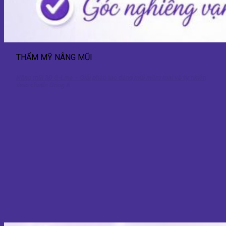
THẨM MỸ NÂNG MŨI
Nâng mũi 3D S-Line – Giải pháp tạo dáng mũi mềm mại và tự nhiên
theo chuẩn Đông Á