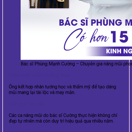
Bác sĩ Phùng Mạnh Cường – Chuyên gia nâng mũi pho
Hiểu biết nhân tướng học
Ông kết hợp nhân tướng học và thẩm mỹ để tạo dáng
mũi mang lại tài lộc và may mắn.
Kết quả lâu dài
Các ca nâng mũi do bác sĩ Cường thực hiện không chỉ
đẹp tự nhiên mà còn duy trì hiệu quả qua nhiều năm.