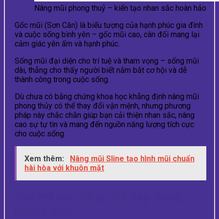
Nâng mũi phong thuỷ – kiến tạo nhan sắc hoàn hảo
Gốc mũi (Sơn Căn) là biểu tượng của hạnh phúc gia đình
và cuộc sống bình yên – gốc mũi cao, cân đối mang lại
cảm giác yên ấm và hạnh phúc.
Sống mũi đại diện cho trí tuệ và tham vọng – sống mũi
dài, thẳng cho thấy người biết nắm bắt cơ hội và dễ
thành công trong cuộc sống.
Dù chưa có bằng chứng khoa học khẳng định nâng mũi
phong thủy có thể thay đổi vận mệnh, nhưng phương
pháp này chắc chắn giúp bạn cải thiện nhan sắc, nâng
cao sự tự tin và mang đến nguồn năng lượng tích cực
cho cuộc sống.
Xem thêm:
Nâng mũi Sline tạo hình mũi chuẩn
hài hòa với khuôn mặt
Giải mã các dáng mũi đẹp trong
phong thủy