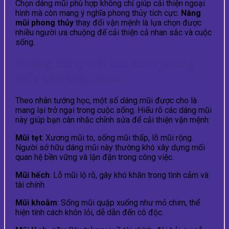
Chọn dáng mũi phù hợp không chỉ giúp cải thiện ngoại
hình mà còn mang ý nghĩa phong thủy tích cực.
Nâng
mũi phong thủy
thay đổi vận mệnh là lựa chọn được
nhiều người ưa chuộng để cải thiện cả nhan sắc và cuộc
sống.
Những dáng mũi xấu theo phong
thủy cần khắc phục
Theo nhân tướng học, một số dáng mũi được cho là
mang lại trở ngại trong cuộc sống. Hiểu rõ các dáng mũi
này giúp bạn cân nhắc chỉnh sửa để cải thiện vận mệnh:
Mũi tẹt
: Xương mũi to, sống mũi thấp, lỗ mũi rộng.
Người sở hữu dáng mũi này thường khó xây dựng mối
quan hệ bền vững và lận đận trong công việc.
Mũi hếch
: Lỗ mũi lộ rõ, gây khó khăn trong tình cảm và
tài chính.
Mũi khoằm
: Sống mũi quặp xuống như mỏ chim, thể
hiện tính cách khôn lỏi, dễ dẫn đến cô độc.