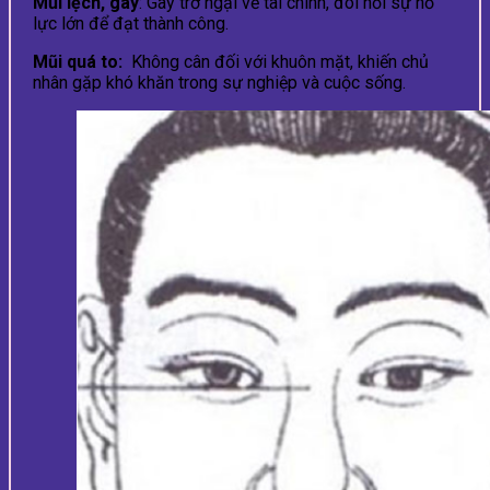
Mũi lệch, gãy
: Gây trở ngại về tài chính, đòi hỏi sự nỗ
lực lớn để đạt thành công.
Mũi quá to:
Không cân đối với khuôn mặt, khiến chủ
nhân gặp khó khăn trong sự nghiệp và cuộc sống.