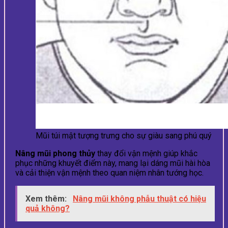
Mũi túi mật tượng trưng cho sự giàu sang phú quý
Nâng mũi phong thủy
thay đổi vận mệnh giúp khắc
phục những khuyết điểm này, mang lại dáng mũi hài hòa
và cải thiện vận mệnh theo quan niệm nhân tướng học.
Xem thêm:
Nâng mũi không phẫu thuật có hiệu
quả không?