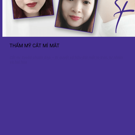
THẨM MỸ CẮT MÍ MẮT
Cắt mí Eyelid chuẩn đẹp – Bí quyết sở hữu đôi mắt to tròn, tự nhiên
và hài hòa