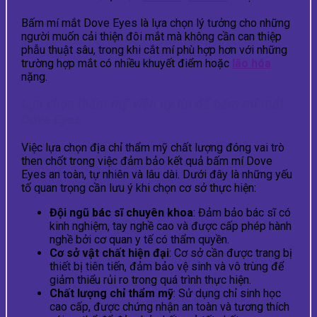
Bấm mí mắt Dove Eyes là lựa chọn lý tưởng cho những
người muốn cải thiện đôi mắt mà không cần can thiệp
phẫu thuật sâu, trong khi cắt mí phù hợp hơn với những
trường hợp mắt có nhiều khuyết điểm hoặc
lão hóa
nặng.
Lựa chọn thẩm mỹ viện uy tín để bấm mí mắt
Dove Eyes
Việc lựa chọn địa chỉ thẩm mỹ chất lượng đóng vai trò
then chốt trong việc đảm bảo kết quả bấm mí Dove
Eyes an toàn, tự nhiên và lâu dài. Dưới đây là những yếu
tố quan trọng cần lưu ý khi chọn cơ sở thực hiện:
Đội ngũ bác sĩ chuyên khoa
: Đảm bảo bác sĩ có
kinh nghiệm, tay nghề cao và được cấp phép hành
nghề bởi cơ quan y tế có thẩm quyền.
Cơ sở vật chất hiện đại
: Cơ sở cần được trang bị
thiết bị tiên tiến, đảm bảo vệ sinh và vô trùng để
giảm thiểu rủi ro trong quá trình thực hiện.
Chất lượng chỉ thẩm mỹ
: Sử dụng chỉ sinh học
cao cấp, được chứng nhận an toàn và tương thích