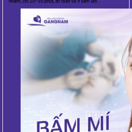
nhanh, chỉ 20–30 phút, an toàn và ít xâm lấn.