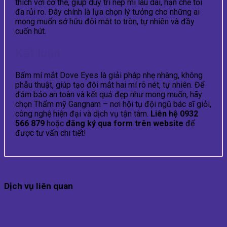
thích với cơ thể, giúp duy trì nếp mí lâu dài, hạn chế tối
đa rủi ro. Đây chính là lựa chọn lý tưởng cho những ai
mong muốn sở hữu đôi mắt to tròn, tự nhiên và đầy
cuốn hút.
Kết luận
Bấm mí mắt Dove Eyes là giải pháp nhẹ nhàng, không
phẫu thuật, giúp tạo đôi mắt hai mí rõ nét, tự nhiên. Để
đảm bảo an toàn và kết quả đẹp như mong muốn, hãy
chọn Thẩm mỹ Gangnam – nơi hội tụ đội ngũ bác sĩ giỏi,
công nghệ hiện đại và dịch vụ tận tâm.
Liên hệ 0932
566 879
hoặc
đăng ký qua form trên website
để
được tư vấn chi tiết!
Dịch vụ liên quan