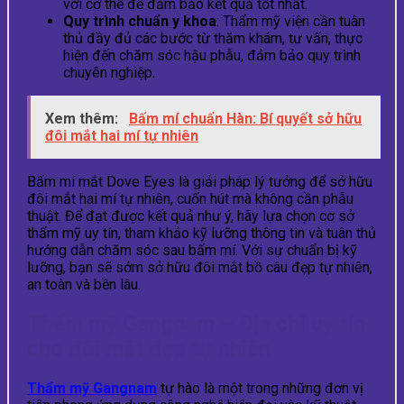
với cơ thể để đảm bảo kết quả tốt nhất.
Quy trình chuẩn y khoa
: Thẩm mỹ viện cần tuân
thủ đầy đủ các bước từ thăm khám, tư vấn, thực
hiện đến chăm sóc hậu phẫu, đảm bảo quy trình
chuyên nghiệp.
Xem thêm:
Bấm mí chuẩn Hàn: Bí quyết sở hữu
đôi mắt hai mí tự nhiên
Bấm mí mắt Dove Eyes là giải pháp lý tưởng để sở hữu
đôi mắt hai mí tự nhiên, cuốn hút mà không cần phẫu
thuật. Để đạt được kết quả như ý, hãy lựa chọn cơ sở
thẩm mỹ uy tín, tham khảo kỹ lưỡng thông tin và tuân thủ
hướng dẫn chăm sóc sau bấm mí. Với sự chuẩn bị kỹ
lưỡng, bạn sẽ sớm sở hữu đôi mắt bồ câu đẹp tự nhiên,
an toàn và bền lâu.
Thẩm mỹ Gangnam – Địa chỉ uy tín
cho đôi mắt đẹp tự nhiên
Thẩm mỹ Gangnam
tự hào là một trong những đơn vị