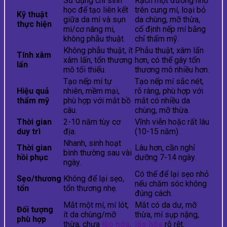
Sử dụng chỉ sinh
Rạch một đường nhỏ
học để tạo liên kết
trên cung mí, loại bỏ
Kỹ thuật
giữa da mí và sụn
da chùng, mỡ thừa,
thực hiện
mi/cơ nâng mi,
cố định nếp mí bằng
không phẫu thuật.
chỉ thẩm mỹ.
Không phẫu thuật, ít
Phẫu thuật, xâm lấn
Tính xâm
xâm lấn, tổn thương
hơn, có thể gây tổn
lấn
mô tối thiểu.
thương mô nhiều hơn.
Tạo nếp mí tự
Tạo nếp mí sắc nét,
Hiệu quả
nhiên, mềm mại,
rõ ràng, phù hợp với
thẩm mỹ
phù hợp với mắt bồ
mắt có nhiều da
câu.
chùng, mỡ thừa.
Thời gian
2-10 năm tùy cơ
Vĩnh viễn hoặc rất lâu
duy trì
địa.
(10-15 năm).
Nhanh, sinh hoạt
Thời gian
Lâu hơn, cần nghỉ
bình thường sau vài
hồi phục
dưỡng 7-14 ngày.
ngày.
Có thể để lại sẹo nhỏ
Sẹo/thương
Không để lại sẹo,
nếu chăm sóc không
tổn
tổn thương nhẹ.
đúng cách.
Mắt một mí, mí lót,
Mắt có da dư, mỡ
Đối tượng
ít da chùng/mỡ
thừa, mí sụp nặng,
phù hợp
thừa, chưa
lão hóa
.
lão hóa
rõ rệt.