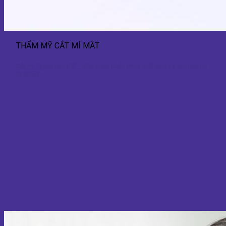
THẨM MỸ CẮT MÍ MẮT
Cắt mí Eyelid cân đối – Giải pháp khắc phục mắt lệch và tạo nếp mí
tự nhiên