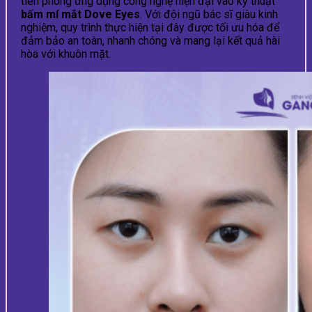
tiên phong ứng dụng công nghệ hiện đại vào kỹ thuật
bấm mí mắt Dove Eyes
. Với đội ngũ bác sĩ giàu kinh
nghiệm, quy trình thực hiện tại đây được tối ưu hóa để
đảm bảo an toàn, nhanh chóng và mang lại kết quả hài
hòa với khuôn mặt.