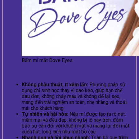
Bấm mí mắt Dove Eyes
Ưu điểm nổi bật của bấm mí mắt Dove Eyes
Không phẫu thuật, ít xâm lấn:
Phương pháp sử
dụng chỉ sinh học thay vì dao kéo, giúp hạn chế
đau đớn, không chảy máu và không để lại sẹo,
mang đến trải nghiệm an toàn, nhẹ nhàng và thoải
mái cho khách hàng.
Tự nhiên và hài hòa:
Nếp mí được tạo ra rõ nét,
mềm mại và đều đẹp, không bị lộ hay trợn, đảm
bảo sự cân đối với khuôn mặt và mang lại đôi mắt
cuốn hút, long lanh như mắt bồ câu.
Nhanh gọn và hồi phục nhanh:
Toàn bộ quy trình