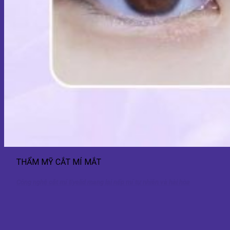
THẨM MỸ CẮT MÍ MẮT
Công nghệ cắt mí Eyelid mang lại nếp mí tự nhiên và hài hòa