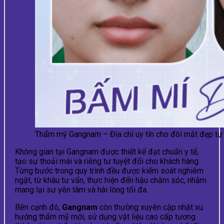
Thẩm mỹ Gangnam – Địa chỉ uy tín cho đôi mắt đẹp tự
Không gian tại Gangnam được thiết kế đạt chuẩn y tế,
tạo sự thoải mái và riêng tư tuyệt đối cho khách hàng.
Từng bước trong quy trình đều được kiểm soát nghiêm
ngặt, từ khâu tư vấn, thực hiện đến hậu chăm sóc, nhằm
mang lại sự yên tâm và hài lòng tối đa.
Bên cạnh đó,
Gangnam
còn thường xuyên cập nhật xu
hướng thẩm mỹ mới, sử dụng vật liệu cao cấp tương