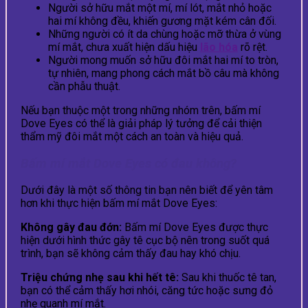
Người sở hữu mắt một mí, mí lót, mắt nhỏ hoặc
hai mí không đều, khiến gương mặt kém cân đối.
Những người có ít da chùng hoặc mỡ thừa ở vùng
mí mắt, chưa xuất hiện dấu hiệu
lão hóa
rõ rệt.
Người mong muốn sở hữu đôi mắt hai mí to tròn,
tự nhiên, mang phong cách mắt bồ câu mà không
cần phẫu thuật.
Nếu bạn thuộc một trong những nhóm trên, bấm mí
Dove Eyes có thể là giải pháp lý tưởng để cải thiện
thẩm mỹ đôi mắt một cách an toàn và hiệu quả.
Bấm mí mắt Dove Eyes có đau không?
Dưới đây là một số thông tin bạn nên biết để yên tâm
hơn khi thực hiện bấm mí mắt Dove Eyes:
Không gây đau đớn:
Bấm mí Dove Eyes được thực
hiện dưới hình thức gây tê cục bộ nên trong suốt quá
trình, bạn sẽ không cảm thấy đau hay khó chịu.
Triệu chứng nhẹ sau khi hết tê:
Sau khi thuốc tê tan,
bạn có thể cảm thấy hơi nhói, căng tức hoặc sưng đỏ
nhẹ quanh mí mắt.