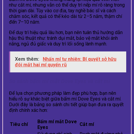
như cắt mí, nhưng vẫn có thể duy trì nếp mí rõ ràng trong
thời gian dài. Tùy vào cơ địa, tay nghề bác sĩ và cách
chăm sóc, kết quả có thể kéo dài từ 2–5 năm, thậm chí
đến 7–10 năm.
Để duy trì hiệu quả lâu hơn, bạn nên tuân thủ hướng dẫn
hậu thủ thuật như: tránh dụi mắt, bảo vệ mắt khỏi ánh
nắng, ngủ đủ giấc và duy trì lối sống lành mạnh.
Xem thêm:
Nhấn mí tự nhiên: Bí quyết sở hữu
đôi mắt hai mí quyến rũ
So sánh bấm mí mắt Dove Eyes và cắt mí
Để lựa chọn phương pháp làm đẹp phù hợp, bạn nên
hiểu rõ sự khác biệt giữa bấm mí Dove Eyes và cắt mí.
Dưới đây là bảng so sánh chi tiết giúp bạn đưa ra quyết
định chính xác hơn:
Bấm mí mắt Dove
Tiêu chí
Cắt mí
Eyes