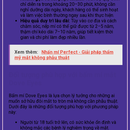
chỉ diễn ra trong khoảng 20–30 phút, không cần
nghỉ dưỡng dài ngày, khách hàng có thể sinh hoạt
và làm việc bình thường ngay sau khi thực hiện.
Hiệu quả duy trì lâu dài:
Tùy vào cơ địa và cách
chăm sóc, nếp mí có thể giữ được từ 2–5 năm,
thậm chí kéo dài 7–10 năm, giúp tiết kiệm thời
gian và chi phí làm đẹp nhiều lần.
Xem thêm:
Nhấn mí Perfect - Giải pháp thẩm
mỹ mắt không phẫu thuật
Đối tượng phù hợp với bấm mí mắt
Dove Eyes
Bấm mí Dove Eyes là lựa chọn lý tưởng cho những ai
muốn sở hữu đôi mắt to tròn mà không cần phẫu thuật.
Dưới đây là những đối tượng phù hợp với phương pháp
này:
Người từ 18 tuổi trở lên, có sức khỏe ổn định và
không mắc các bệnh lý nghiêm trọng về mắt.