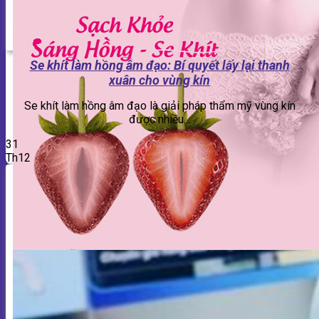
Se khít làm hồng âm đạo: Bí quyết lấy lại thanh
xuân cho vùng kín
Se khít làm hồng âm đạo là giải pháp thẩm mỹ vùng kín
được nhiều...
31
Th12