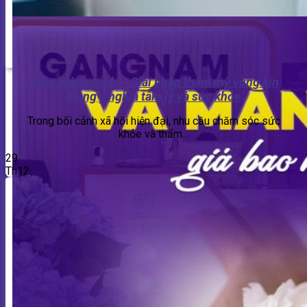
Khâu màng trinh – Giải pháp thẩm mỹ vùng kín
mang ý nghĩa tâm lý và sức khỏe
Trong bối cảnh xã hội hiện đại, nhu cầu chăm sóc sức
khỏe và thẩm...
29
Th12