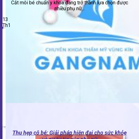
Cắt môi bé chuẩn y khoa đang trở thành lựa chọn được
GIẢM MỠ
nhiều phụ nữ...
HÚT MỠ
THẨM MỸ NGỰC
13
NÂNG MÔNG
Th1
THẨM MỸ VÙNG KÍN
THẨM MỸ KHÔNG PHẪU THUẬT
PHUN XĂM – ĐIÊU KHẮC CHÂN MÀY
ĐIỀU TRỊ DA
THẨM MỸ KHÔNG PHẪU THUẬT KHÁC
NAM KHOA
TIN TỨC
THƯ VIỆN SỨC KHỎE
Blog làm đẹp
Kiến thức nam khoa
Tin tức báo chí Gangnam Sài Gòn
Tin khuyến mãi
Hành trình khách hàng
Thu hẹp cô bé: Giải pháp hiện đại cho sức khỏe