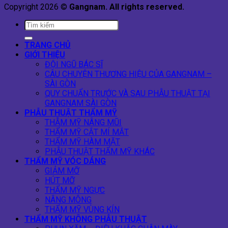
Copyright 2026 ©
Gangnam. All rights reserved.
TRANG CHỦ
GIỚI THIỆU
ĐỘI NGŨ BÁC SĨ
CÂU CHUYỆN THƯƠNG HIỆU CỦA GANGNAM –
SÀI GÒN
QUY CHUẨN TRƯỚC VÀ SAU PHẪU THUẬT TẠI
GANGNAM SÀI GÒN
PHẪU THUẬT THẨM MỸ
THẪM MỸ NÂNG MŨI
THẨM MỸ CẮT MÍ MẮT
THẨM MỸ HÀM MẶT
PHẪU THUẬT THẨM MỸ KHÁC
THẨM MỸ VÓC DÁNG
GIẢM MỠ
HÚT MỠ
THẨM MỸ NGỰC
NÂNG MÔNG
THẨM MỸ VÙNG KÍN
THẨM MỸ KHÔNG PHẪU THUẬT