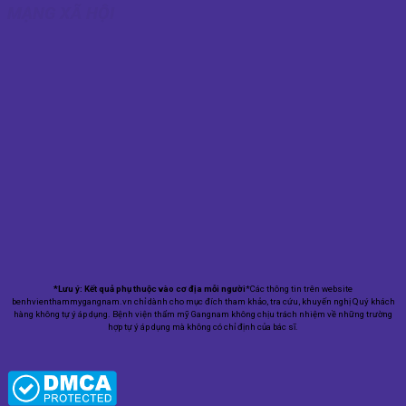
MẠNG XÃ HỘI
*Lưu ý: Kết quả phụ thuộc vào cơ địa mỗi người
*Các thông tin trên website
benhvienthammygangnam.vn chỉ dành cho mục đích tham khảo, tra cứu, khuyến nghị Quý khách
hàng không tự ý áp dụng. Bệnh viện thẩm mỹ Gangnam không chịu trách nhiệm về những trường
hợp tự ý áp dụng mà không có chỉ định của bác sĩ.