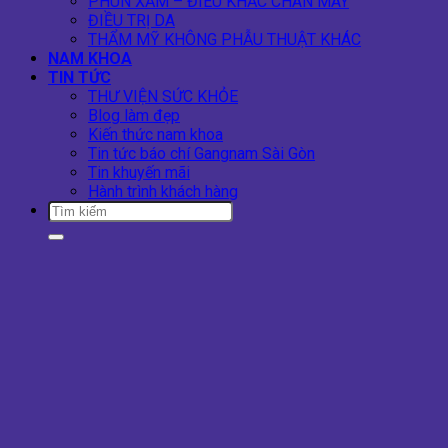
PHUN XĂM – ĐIÊU KHẮC CHÂN MÀY
ĐIỀU TRỊ DA
THẨM MỸ KHÔNG PHẪU THUẬT KHÁC
NAM KHOA
TIN TỨC
THƯ VIỆN SỨC KHỎE
Blog làm đẹp
Kiến thức nam khoa
Tin tức báo chí Gangnam Sài Gòn
Tin khuyến mãi
Hành trình khách hàng