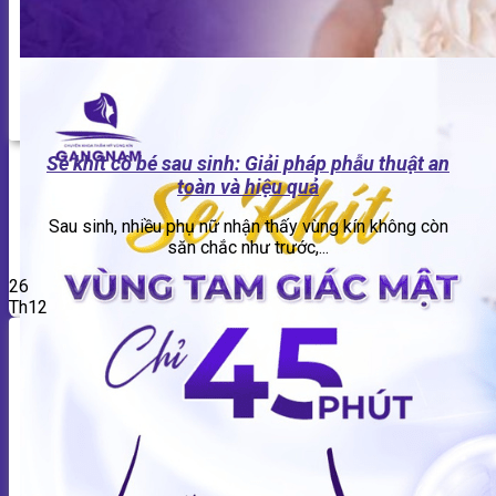
Se khít cô bé sau sinh: Giải pháp phẫu thuật an
toàn và hiệu quả
Sau sinh, nhiều phụ nữ nhận thấy vùng kín không còn
săn chắc như trước,...
26
Th12