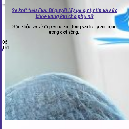
Se khít tiểu Eva: Bí quyết lấy lại sự tự tin và sức
khỏe vùng kín cho phụ nữ
Sức khỏe và vẻ đẹp vùng kín đóng vai trò quan trọng
trong đời sống...
06
Th1