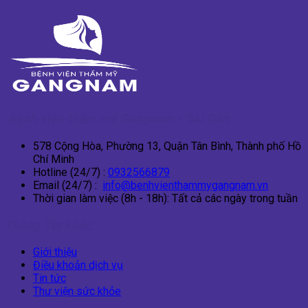
Bệnh viện thẩm mỹ Gangnam - Sài Gòn
578 Cộng Hòa, Phường 13, Quận Tân Bình, Thành phố Hồ
Chí Minh
Hotline (24/7) :
0932566879
Email (24/7) :
info@benhvienthammygangnam.vn
Thời gian làm việc (8h - 18h): Tất cả các ngày trong tuần
Thông Tin khác
Giới thiệu
Điều khoản dịch vụ
Tin tức
Thư viện sức khỏe