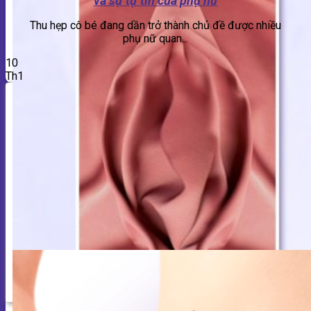
và sự tự tin của phụ nữ
Thu hẹp cô bé đang dần trở thành chủ đề được nhiều
phụ nữ quan...
10
Th1