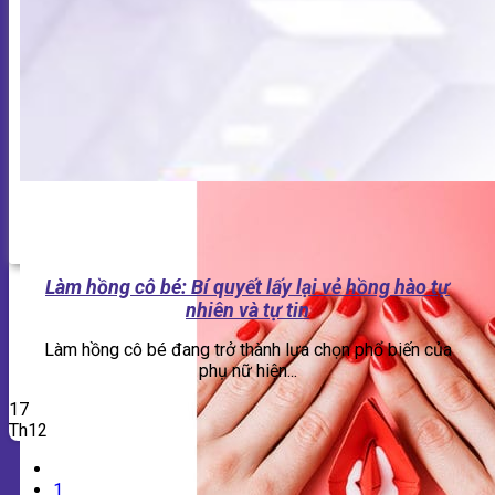
Làm hồng cô bé: Bí quyết lấy lại vẻ hồng hào tự
nhiên và tự tin
Làm hồng cô bé đang trở thành lựa chọn phổ biến của
phụ nữ hiện...
17
Th12
1