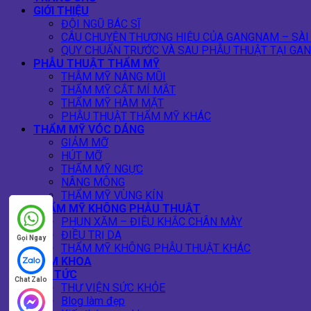
GIỚI THIỆU
ĐỘI NGŨ BÁC SĨ
CÂU CHUYỆN THƯƠNG HIỆU CỦA GANGNAM – SÀI
QUY CHUẨN TRƯỚC VÀ SAU PHẪU THUẬT TẠI GA
PHẪU THUẬT THẨM MỸ
THẪM MỸ NÂNG MŨI
THẨM MỸ CẮT MÍ MẮT
THẨM MỸ HÀM MẶT
PHẪU THUẬT THẨM MỸ KHÁC
THẨM MỸ VÓC DÁNG
GIẢM MỠ
HÚT MỠ
THẨM MỸ NGỰC
NÂNG MÔNG
THẨM MỸ VÙNG KÍN
THẨM MỸ KHÔNG PHẪU THUẬT
PHUN XĂM – ĐIÊU KHẮC CHÂN MÀY
ĐIỀU TRỊ DA
Gọi Ngay
THẨM MỸ KHÔNG PHẪU THUẬT KHÁC
NAM KHOA
TIN TỨC
Chat Zalo
THƯ VIỆN SỨC KHỎE
Blog làm đẹp