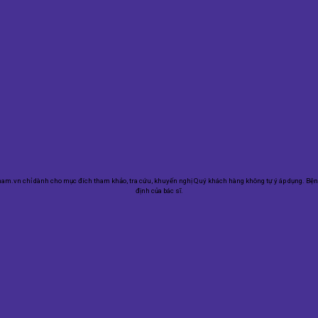
m.vn chỉ dành cho mục đích tham khảo, tra cứu, khuyến nghị Quý khách hàng không tự ý áp dụng. Bệ
định của bác sĩ.