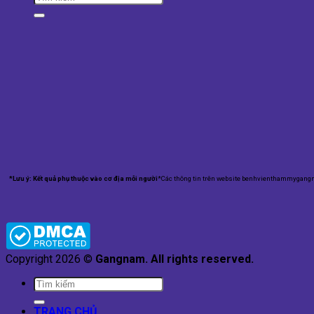
*Lưu ý: Kết quả phụ thuộc vào cơ địa mỗi người
*Các thông tin trên website benhvienthammygangna
Copyright 2026 ©
Gangnam. All rights reserved.
TRANG CHỦ