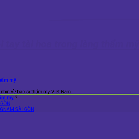
 tay tài hoa trong làng thẩm m
thẩm mỹ
 nhìn về bác sĩ thẩm mỹ Việt Nam
hẩm mỹ
?
 GÒN
NGNAM SÀI GÒN