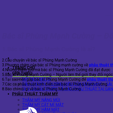
Skip
to
content
Bác sĩ Phùng Mạnh Cường – Đôi
1.Bác sĩ Phùng Mạnh Cường là ai?
2.Câu chuyện về bác sĩ Phùng Mạnh Cường
3.Phương châm của bác sĩ Phùng mạnh cường về
phẫu thuật 
TRANG CHỦ
4.Những thành tựu mà bác sĩ Phùng Mạnh Cường đã đạt được
GIỚI THIỆU
5.Bác sĩ Phùng Mạnh Cường – Người làm thế giới thay đổi ngóc
ĐỘI NGŨ BÁC SĨ
6.Tại sao nên gặp bác sĩ Phùng Mạnh Cường để
phẫu thuật t
CÂU CHUYỆN THƯƠNG HIỆU CỦA GANGNAM – SÀI
7.Các ca phẫu thuật kinh điển của bác sĩ Phùng Mạnh Cường
QUY CHUẨN TRƯỚC VÀ SAU PHẪU THUẬT TẠI GA
8.Báo chí nói gì về bác sĩ Phùng Mạnh Cường
PHẪU THUẬT THẨM MỸ
THẪM MỸ NÂNG MŨI
THẨM MỸ CẮT MÍ MẮT
THẨM MỸ HÀM MẶT